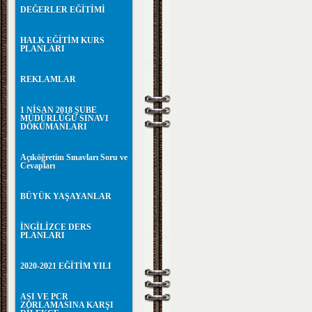
DEĞERLER EĞİTİMİ
HALK EĞİTİM KURS
PLANLARI
REKLAMLAR
1 NİSAN 2018 ŞUBE
MÜDÜRLÜĞÜ SINAVI
DÖKÜMANLARI
Açıköğretim Sınavları Soru ve
Cevapları
BÜYÜK YAŞAYANLAR
İNGİLİZCE DERS
PLANLARI
2020-2021 EĞİTİM YILI
AŞI VE PCR
ZORLAMASINA KARŞI