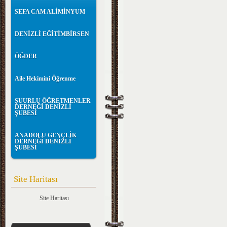
SEFA CAM ALİMİNYUM
DENİZLİ EĞİTİMBİRSEN
ÖĞDER
Aile Hekimini Öğrenme
ŞUURLU ÖĞRETMENLER
DERNEĞİ DENİZLİ
ŞUBESİ
ANADOLU GENÇLİK
DERNEĞİ DENİZLİ
ŞUBESİ
Site Haritası
Site Haritası