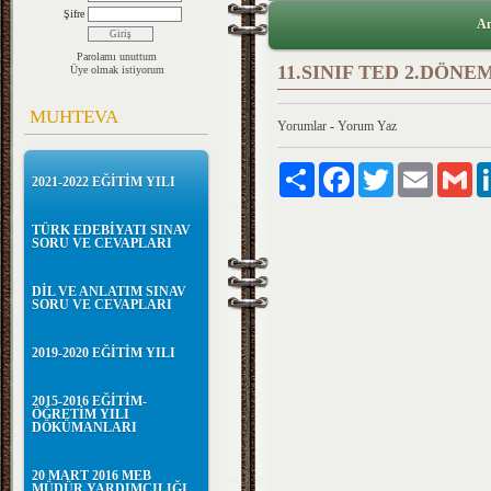
Şifre
An
Parolamı unuttum
11.SINIF TED 2.DÖNE
Üye olmak istiyorum
MUHTEVA
Yorumlar
-
Yorum Yaz
Paylaş
Facebook
Twitter
Email
Gm
2021-2022 EĞİTİM YILI
TÜRK EDEBİYATI SINAV
SORU VE CEVAPLARI
DİL VE ANLATIM SINAV
SORU VE CEVAPLARI
2019-2020 EĞİTİM YILI
2015-2016 EĞİTİM-
ÖĞRETİM YILI
DÖKÜMANLARI
20 MART 2016 MEB
MÜDÜR YARDIMCILIĞI