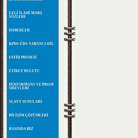
EZGİ İLAHİ MARŞ
SÖZLERİ
HABERLER
KPDS-ÜDS YABANCI DİL
FATİH PROJESİ
ETİKET BULUTU
PERFORMANS VE PROJE
ÖDEVLERİ
SLAYT SUNULARI
BİLİŞİM ÇÖZÜMLERİ
BASINDA BİZ