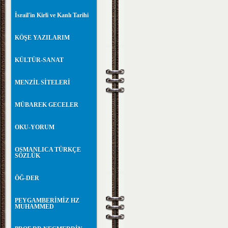
İsrail'in Kirli ve Kanlı Tarihi
KÖŞE YAZILARIM
KÜLTÜR-SANAT
MENZİL SİTELERİ
MÜBAREK GECELER
OKU-YORUM
OSMANLICA TÜRKÇE
SÖZLÜK
ÖĞ-DER
PEYGAMBERİMİZ HZ
MUHAMMED