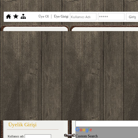
Üye Ol
Üye Girişi
Üyelik Girişi
Custom Search
Kullanıcı adı