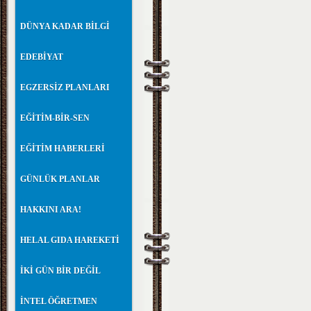
DÜNYA KADAR BİLGİ
EDEBİYAT
EGZERSİZ PLANLARI
EĞİTİM-BİR-SEN
EĞİTİM HABERLERİ
GÜNLÜK PLANLAR
HAKKINI ARA!
HELAL GIDA HAREKETİ
İKİ GÜN BİR DEĞİL
İNTEL ÖĞRETMEN