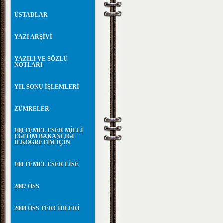
ÜSTADLAR
YAZI ARŞİVİ
YAZILI VE SÖZLÜ
NOTLARI
YIL SONU İŞLEMLERİ
ZÜMRELER
100 TEMEL ESER MİLLİ
EĞİTİM BAKANLIĞI
İLKÖĞRETİM İÇİN
100 TEMEL ESER LİSE
2007 ÖSS
2008 ÖSS TERCİHLERİ