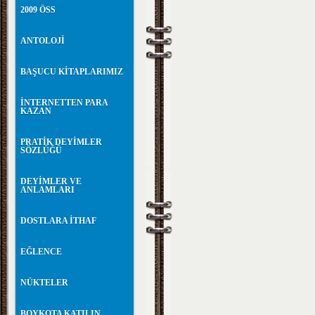
2009 ÖSS
ANTOLOJİ
BAŞUCU KİTAPLARIMIZ
İNTERNETTEN PARA
KAZAN
PRATİK DEYİMLER
SÖZLÜĞÜ
DEYİMLER VE
ANLAMLARI
DOSTLARA İTHAF
EĞLENCE
NÜKTELER
BOYKOTA KATILIN