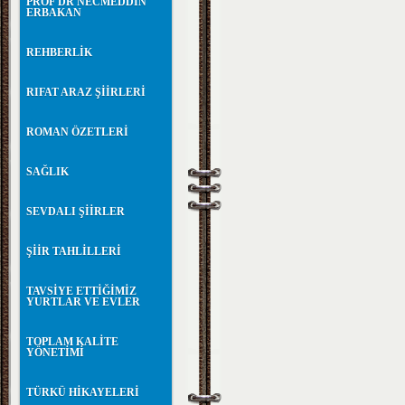
PROF DR NECMEDDİN
ERBAKAN
REHBERLİK
RIFAT ARAZ ŞİİRLERİ
ROMAN ÖZETLERİ
SAĞLIK
SEVDALI ŞİİRLER
ŞİİR TAHLİLLERİ
TAVSİYE ETTİĞİMİZ
YURTLAR VE EVLER
TOPLAM KALİTE
YÖNETİMİ
TÜRKÜ HİKAYELERİ