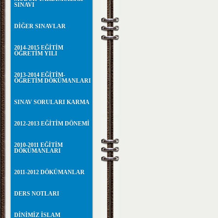
SINAVI
DİĞER SINAVLAR
2014-2015 EĞİTİM
ÖĞRETİM YILI
2013-2014 EĞİTİM-
ÖĞRETİM DÖKÜMANLARI
SINAV SORULARI KARMA
2012-2013 EĞİTİM DÖNEMİ
2010-2011 EĞİTİM
DÖKÜMANLARI
2011-2012 DÖKÜMANLAR
DERS NOTLARI
DİNİMİZ İSLAM