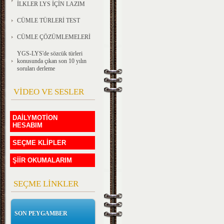
İLKLER LYS İÇİN LAZIM
CÜMLE TÜRLERİ TEST
CÜMLE ÇÖZÜMLEMELERİ
YGS-LYS'de sözcük türleri
konusunda çıkan son 10 yılın
soruları derleme
VİDEO VE SESLER
DAİLYMOTİON
HESABIM
SEÇME KLİPLER
ŞİİR OKUMALARIM
SEÇME LİNKLER
SON PEYGAMBER