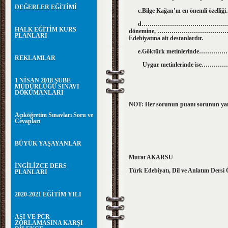
DEĞERLER EĞİTİMİ
c.Bilge Kağan’ın en önemli özelliği…………..........
d…………………………………………….. ve 
HALK EĞİTİM KURS
dönemine, ……………………………………
PLANLARI
Edebiyatına ait destanlardır.
e.Göktürk metinlerinde…………
REKLAMLAR
Uygur metinlerinde ise……………
1 NİSAN 2018 ŞUBE
MÜDÜRLÜĞÜ SINAVI
DÖKÜMANLARI
NOT: Her sorunun puanı sorunun ya
Açıköğretim Sınavları Soru ve
Cevapları
BÜYÜK YAŞAYANLAR
Murat AKARSU
İNGİLİZCE DERS
Türk Edebiyatı, Dil ve Anlatım Dersi
PLANLARI
2020-2021 EĞİTİM YILI
AŞI VE PCR
ZORLAMASINA KARŞI