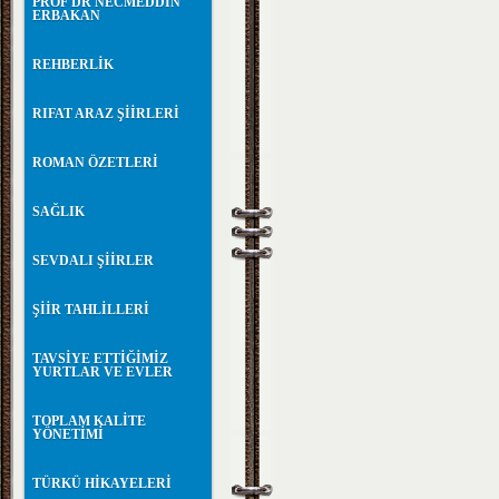
PROF DR NECMEDDİN
ERBAKAN
REHBERLİK
RIFAT ARAZ ŞİİRLERİ
ROMAN ÖZETLERİ
SAĞLIK
SEVDALI ŞİİRLER
ŞİİR TAHLİLLERİ
TAVSİYE ETTİĞİMİZ
YURTLAR VE EVLER
TOPLAM KALİTE
YÖNETİMİ
TÜRKÜ HİKAYELERİ