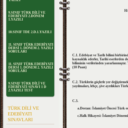
YAZILI
H
9.SINIF TÜRK DİLİ VE
EDEBİYATI 2.DÖNEM
1.YAZILI
10.SINIF TDE 2.D.1.YAZILI
11. SINIF TÜRK EDEBİYATI
DERSİ 1. DÖNEM 2. YAZILI
SORULARI
C.1. Edebiyat ve Tarih bilimi birbirind
kaynaklık ederler, Tarihi eserlerden 
biliminin verilerinden yararlanmıştır. T
11. SINIF TÜRK EDEBİYATI
(10 Puan)
DERSİ 1. DÖNEM 2. YAZILI
SORULARI
C.2. Türklerin göçlerle yer değiştirmel
9.SINIF TÜRK DİLİ VE
yayılmaları, lehçe, şive ayrılıkları Tü
EDEBİYATI SINAVI 1 D
2.YAZILI TEST
C.3.
TÜRK DİLİ VE
a.Destan: İslamiyet Öncesi Tü
EDEBİYATI
c.Halk Hikayesi: İslamiyet Dönem
SINAVLARI