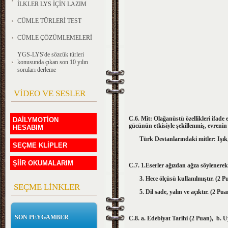
İLKLER LYS İÇİN LAZIM
CÜMLE TÜRLERİ TEST
CÜMLE ÇÖZÜMLEMELERİ
YGS-LYS'de sözcük türleri
konusunda çıkan son 10 yılın
soruları derleme
VİDEO VE SESLER
C.6. Mit: Olağanüstü özellikleri ifade
DAİLYMOTİON
gücünün etkisiyle şekillenmiş, evreni
HESABIM
Türk Destanlarındaki mitler: Işık, 
SEÇME KLİPLER
ŞİİR OKUMALARIM
C.7. 1.Eserler ağızdan ağza söylen
3. Hece ölçüsü kullanılmı
SEÇME LİNKLER
5. Dil sade, yalın ve açıktır. (2 Pua
SON PEYGAMBER
C.8. a. Edebiyat Tarihi (2 Puan), b. Uy