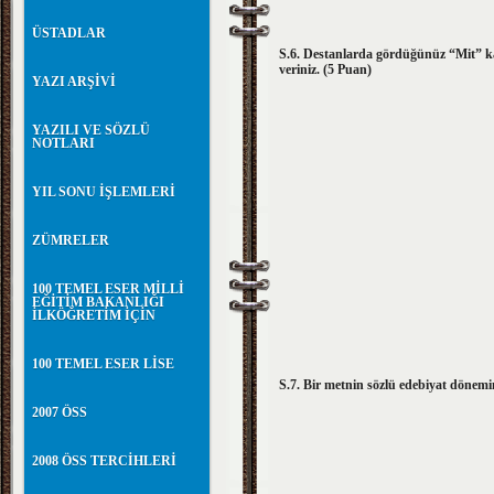
ÜSTADLAR
S.6. Destanlarda gördüğünüz “Mit” ka
veriniz. (5 Puan)
YAZI ARŞİVİ
YAZILI VE SÖZLÜ
NOTLARI
YIL SONU İŞLEMLERİ
ZÜMRELER
100 TEMEL ESER MİLLİ
EĞİTİM BAKANLIĞI
İLKÖĞRETİM İÇİN
100 TEMEL ESER LİSE
S.7. Bir metnin sözlü edebiyat dönemi
2007 ÖSS
2008 ÖSS TERCİHLERİ