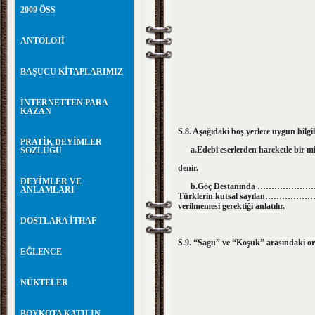
2009 ÖSS
ANTOLOJİ
BAŞUCU KİTAPLARIMIZ
İNTERNETTEN PARA
KAZAN
S.8. Aşağıdaki boş yerlere uygun bilgil
PRATİK DEYİMLER
a.Edebi eserlerden hareketle bir mi
SÖZLÜĞÜ
denir.
DEYİMLER VE
b.Göç Destanında …………………. Hükü
ANLAMLARI
Türklerin kutsal sayılan………………..’ı o
verilmemesi gerektiği anlatılır.
DOSTLARA İTHAF
S.9. “Sagu” ve “Koşuk” arasındaki ort
EĞLENCE
NÜKTELER
BOYKOTA KATILIN