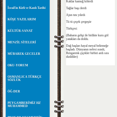
Kaklar kamuğ kölerdi
İsrail'in Kirli ve Kanlı Tarihi
Tağlar başı ilerdi
Ajun tını yılırdı
KÖŞE YAZILARIM
Tü tü çeçek çergeşür
Türkçesi:
KÜLTÜR-SANAT
(Baharın gelişi ile birlikte kuru göl
yatakları da doldu.
MENZİL SİTELERİ
Dağ başları hayal meyal belirmeğe
başladı. Dünyanın nefesi ısındı;
Rengarenk çiçekler birbiri ardı sıra
MÜBAREK GECELER
dizildiler)
OKU-YORUM
OSMANLICA TÜRKÇE
SÖZLÜK
ÖĞ-DER
PEYGAMBERİMİZ HZ
MUHAMMED