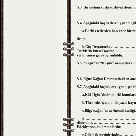
S.3. Bir metnin sözlü edebiyat dönemi
S.4. Aşağıdaki boş yerlere uygun bilgil
a.Edebi eserlerden hareketle bir mi
denir.
b.Göç Destanında …………………. Hükü
Türklerin kutsal sayılan………………..’ı o
verilmemesi gerektiği anlatılır.
S.5. “Sagu” ve “Koşuk” arasındaki ort
S.6. Oğuz Kağan Destanındaki en öneml
S.7. Aşağıdaki boşlukları uygun şeki
a.Kül Tigin Abidesindeki konulara 
b.Türk edebiyatının ilk ya
c.Bilge Kağan’ın en önemli özelliği…………..........
d…………………………………………….. ve 
dönemine, ……………………………………
Edebiyatına ait destanlardır.
e.Göktürk metinlerinde…………