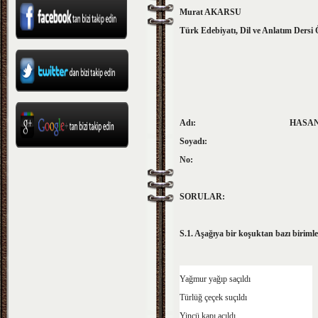
Murat AKARSU
Türk Edebiyatı, Dil ve Anlatım Dersi
Adı: HASAN COŞKUN L
Soyadı: 10/B SINIF
No: 1. DÖNEM 
SORULAR:
S.1. Aşağıya bir koşuktan bazı birimler
Yağmur yağıp saçıldı
Türlüğ çeçek suçıldı
Yinçü kapı açıldı