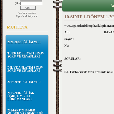
Şifre
An
Parolamı unuttum
10.SINIF 1.DÖNEM 1.Y
Üye olmak istiyorum
www.ogderdenizli.org
halilakpinar.net
MUHTEVA
Adı: HASAN COŞKUN LİS
Soyadı: 10/B SINIF
2021-2022 EĞİTİM YILI
No: 1. DÖNEM 
TÜRK EDEBİYATI SINAV
SORU VE CEVAPLARI
SORULAR:
DİL VE ANLATIM SINAV
SORU VE CEVAPLARI
S.1.
Edebî eser ile tarih arasında nasıl 
2019-2020 EĞİTİM YILI
2015-2016 EĞİTİM-
ÖĞRETİM YILI
DÖKÜMANLARI
20 MART 2016 MEB
MÜDÜR YARDIMCILIĞI