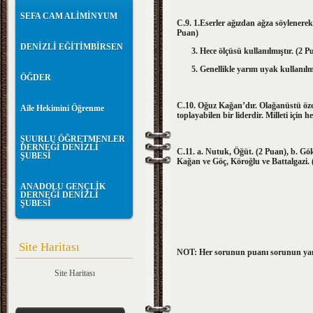
SEFA CAM ALİMİNYUM
C.9. 1.Eserler ağızdan ağza söylene
Puan)
DENİZLİ EĞİTİMBİRSEN
3. Hece ölçüsü kullanılmı
5. Genellikle yarım uyak kullanılmı
ÖĞDER
C.10. Oğuz Kağan’dır. Olağanüstü özell
Aile Hekimini Öğrenme
toplayabilen bir liderdir. Milleti için 
ŞUURLU ÖĞRETMENLER
DERNEĞİ DENİZLİ
C.11. a. Nutuk, Öğüt. (2 Puan), b. Gök
ŞUBESİ
Kağan ve Göç, Köroğlu ve Battalgazi. 
ANADOLU GENÇLİK
DERNEĞİ DENİZLİ
ŞUBESİ
Site Haritası
NOT: Her sorunun puanı sorunun yanı
Site Haritası