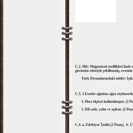
C.2. Mit: Olağanüstü özellikleri ifade
gücünün etkisiyle şekillenmiş, evreni
Türk Destanlarındaki mitler: Işık, 
C.3. 1.Eserler ağızdan ağza söylen
3. Hece ölçüsü kullanılmı
5. Dil sade, yalın ve açıktır. (2 Pua
C.4. a. Edebiyat Tarihi (2 Puan), b. Uy