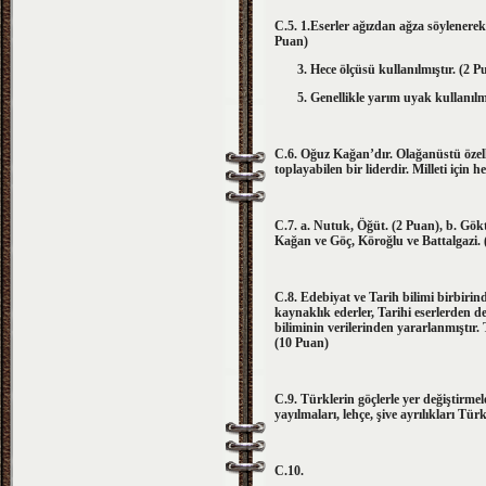
C.5. 1.Eserler ağızdan ağza söylene
Puan)
3. Hece ölçüsü kullanılmı
5. Genellikle yarım uyak kullanılmı
C.6. Oğuz Kağan’dır. Olağanüstü özelli
toplayabilen bir liderdir. Milleti için 
C.7. a. Nutuk, Öğüt. (2 Puan), b. Gökt
Kağan ve Göç, Köroğlu ve Battalgazi. 
C.8. Edebiyat ve Tarih bilimi birbirind
kaynaklık ederler, Tarihi eserlerden 
biliminin verilerinden yararlanmıştır. T
(10 Puan)
C.9. Türklerin göçlerle yer değiştirmel
yayılmaları, lehçe, şive ayrılıkları Tü
C.10.