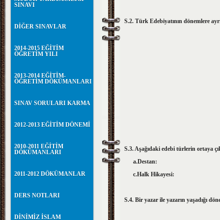
SINAVI
S.2. Türk Edebiyatının dönemlere ayrı
DİĞER SINAVLAR
2014-2015 EĞİTİM
ÖĞRETİM YILI
2013-2014 EĞİTİM-
ÖĞRETİM DÖKÜMANLARI
SINAV SORULARI KARMA
2012-2013 EĞİTİM DÖNEMİ
2010-2011 EĞİTİM
S.3. Aşağıdaki edebi türlerin ortaya çı
DÖKÜMANLARI
a.Destan:
2011-2012 DÖKÜMANLAR
c.Halk Hikay
DERS NOTLARI
S.4. Bir yazar ile yazarın yaşadığı dön
DİNİMİZ İSLAM