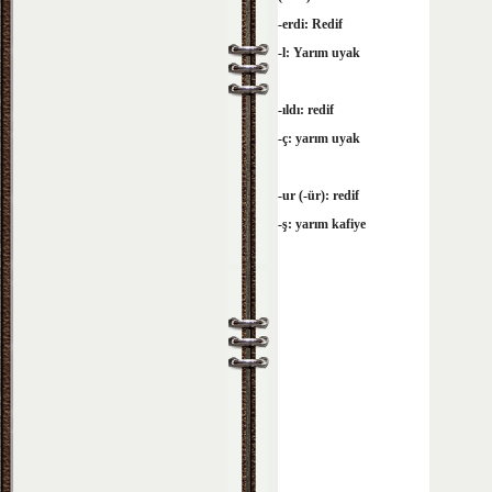
-erdi: Redif
-l: Yarım uyak
-ıldı: redif
-ç: yarım uyak
-ur (-ür): redif
-ş: yarım kafiye