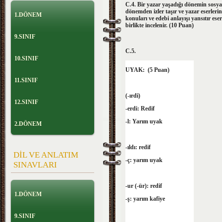
C.4. Bir yazar yaşadığı dönemin sosyal 
dönemden izler taşır ve yazar eserleri
1.DÖNEM
konuları ve edebi anlayışı yansıtır e
birlikte incelenir. (10 Puan)
9.SINIF
C.5.
10.SINIF
UYAK: (5 Puan)
11.SINIF
(-ırdi)
12.SINIF
-erdi: Redif
-l: Yarım uyak
2.DÖNEM
-ıldı: redif
DİL VE ANLATIM
-ç: yarım uyak
SINAVLARI
-ur (-ür): redif
1.DÖNEM
-ş: yarım kafiye
9.SINIF