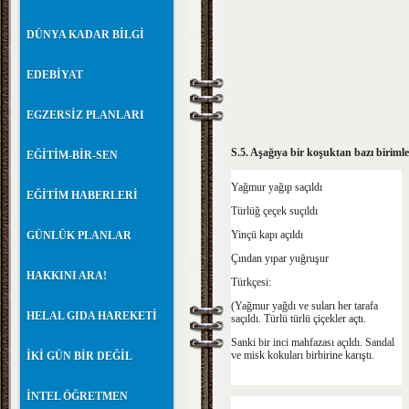
DÜNYA KADAR BİLGİ
EDEBİYAT
EGZERSİZ PLANLARI
S.5. Aşağıya bir koşuktan bazı birimler
EĞİTİM-BİR-SEN
Yağmur yağıp saçıldı
EĞİTİM HABERLERİ
Türlüğ çeçek suçıldı
Yinçü kapı açıldı
GÜNLÜK PLANLAR
Çından yıpar yuğruşur
HAKKINI ARA!
Türkçesi:
(Yağmur yağdı ve suları her tarafa
HELAL GIDA HAREKETİ
saçıldı. Türlü türlü çiçekler açtı.
Sanki bir inci mahfazası açıldı. Sandal
ve misk kokuları birbirine karıştı.
İKİ GÜN BİR DEĞİL
İNTEL ÖĞRETMEN