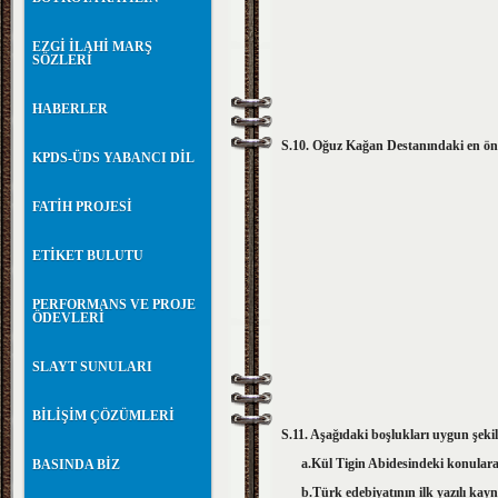
EZGİ İLAHİ MARŞ
SÖZLERİ
HABERLER
S.10. Oğuz Kağan Destanındaki en önem
KPDS-ÜDS YABANCI DİL
FATİH PROJESİ
ETİKET BULUTU
PERFORMANS VE PROJE
ÖDEVLERİ
SLAYT SUNULARI
BİLİŞİM ÇÖZÜMLERİ
S.11. Aşağıdaki boşlukları uygun şek
a.Kül Tigin Abidesindeki konulara 
BASINDA BİZ
b.Türk edebiyatının ilk ya