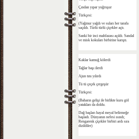
Çından yıpar yuğruşur
Türkçesi:
(Yağmur yağdı ve suları her tarafa
saçıldı. Türlü türlü çiçekler açtı.
Sanki bir inci mahfazası açıldı. Sandal
ve misk kokuları birbirine karıştı.
Kaklar kamuğ kölerdi
Tağlar başı ilerdi
Ajun tını yılırdı
Tü tü çeçek çergeşür
Türkçesi:
(Baharın gelişi ile birlikte kuru göl
yatakları da doldu.
Dağ başları hayal meyal belirmeğe
başladı. Dünyanın nefesi ısındı;
Rengarenk çiçekler birbiri ardı sıra
dizildiler)