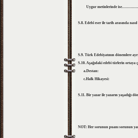
Uygur metinlerinde ise……………
S.8.
Edebî eser ile tarih arasında nasıl 
S.9. Türk Edebiyatının dönemlere ayrı
S.10. Aşağıdaki edebi türlerin ortaya ç
a.Destan:
c.Halk Hikay
S.11. Bir yazar ile yazarın yaşadığı dö
NOT: Her sorunun puanı sorunun ya