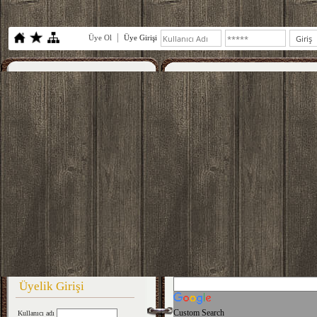
Üye Ol
Üye Girişi
Üyelik Girişi
Custom Search
Kullanıcı adı