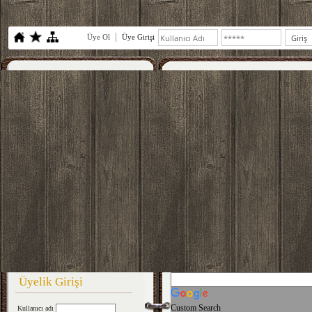
Üye Ol
Üye Girişi
Üyelik Girişi
Custom Search
Kullanıcı adı