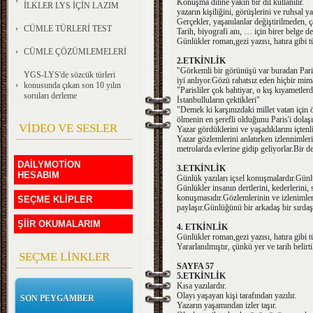
Konuşma diline yakın bir dil kullanılır.
İLKLER LYS İÇİN LAZIM
yazarın kişiliğini, görüşlerini ve ruhsal yap
Gerçekler, yaşanılanlar değiştirilmeden, ç
CÜMLE TÜRLERİ TEST
Tarih, biyografi anı, … için birer belge değ
Günlükler roman,gezi yazısı, hatıra gibi tü
CÜMLE ÇÖZÜMLEMELERİ
2.ETKİNLİK
"Görkemli bir görünüşü var buradan Paris'
YGS-LYS'de sözcük türleri
iyi anlıyor.Gözü rahatsız eden hiçbir mim
konusunda çıkan son 10 yılın
"Parisliler çok bahtiyar, o kış kıyametler
soruları derleme
İstanbulluların çektikleri"
"Demek ki karşınızdaki millet vatan için ö
ölmenin en şerefli olduğunu Paris'i dolaşı
VİDEO VE SESLER
Yazar gördüklerini ve yaşadıklarını içtenl
Yazar gözlemlerini anlatırken izlennimleri
metrolarda evlerine gidip geliyorlar.Bir de
DAİLYMOTİON
3.ETKİNLİK
HESABIM
Günlük yazıları içsel konuşmalardır.Günlük
Günlükler insanın dertlerini, kederlerini,
konuşmasıdır.Gözlemlerinin ve izlenimle
SEÇME KLİPLER
paylaşır.Günlüğünü bir arkadaş bir sırdaş
ŞİİR OKUMALARIM
4. ETKİNLİK
Günlükler roman,gezi yazısı, hatıra gibi tü
Yararlanılmıştır, çünkü yer ve tarih belirti
SEÇME LİNKLER
SAYFA 57
5.ETKİNLİK
Kısa yazılardır.
Olayı yaşayan kişi tarafından yazılır.
SON PEYGAMBER
Yazarın yaşamından izler taşır.