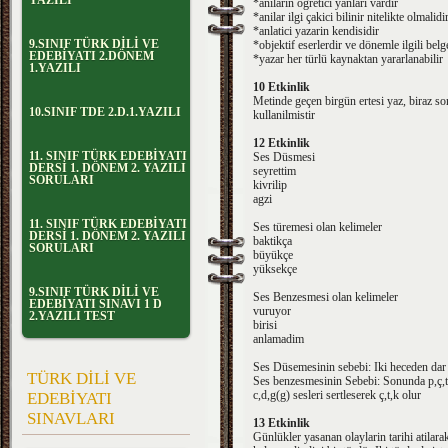
YAZILI
*anilarin ögretici yanlari vardir
*anilar ilgi çakici bilinir nitelikte olmalidi
*anlatici yazarin kendisidir
9.SINIF TÜRK DİLİ VE
*objektif eserlerdir ve dönemle ilgili belge
EDEBİYATI 2.DÖNEM
*yazar her türlü kaynaktan yararlanabilir
1.YAZILI
10 Etkinlik
Metinde geçen birgün ertesi yaz, biraz so
10.SINIF TDE 2.D.1.YAZILI
kullanilmistir
12 Etkinlik
11. SINIF TÜRK EDEBİYATI
Ses Düsmesi
DERSİ 1. DÖNEM 2. YAZILI
seyrettim
SORULARI
kivrilip
agzi
11. SINIF TÜRK EDEBİYATI
Ses türemesi olan kelimeler
DERSİ 1. DÖNEM 2. YAZILI
baktikça
SORULARI
büyükçe
yüksekçe
9.SINIF TÜRK DİLİ VE
Ses Benzesmesi olan kelimeler
EDEBİYATI SINAVI 1 D
vuruyor
2.YAZILI TEST
birisi
anlamadim
Ses Düsemesinin sebebi: Iki heceden dar ü
TÜRK DİLİ VE
Ses benzesmesinin Sebebi: Sonunda p,ç,t,k
c,d,g(g) sesleri sertleserek ç,t,k olur
EDEBİYATI
SINAVLARI
13 Etkinlik
Günlükler yasanan olaylarin tarihi atilar