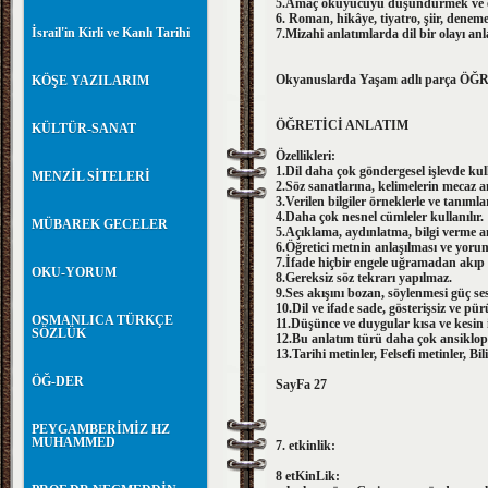
5.Amaç okuyucuyu düşündürmek ve e
6. Roman, hikâye, tiyatro, şiir, deneme 
İsrail'in Kirli ve Kanlı Tarihi
7.Mizahi anlatımlarda dil bir olayı anla
Okyanuslarda Yaşam adlı parça ÖĞR
KÖŞE YAZILARIM
ÖĞRETİCİ ANLATIM
KÜLTÜR-SANAT
Özellikleri:
1.Dil daha çok göndergesel işlevde kull
MENZİL SİTELERİ
2.Söz sanatlarına, kelimelerin mecaz a
3.Verilen bilgiler örneklerle ve tanımlar
4.Daha çok nesnel cümleler kullanılır.
MÜBAREK GECELER
5.Açıklama, aydınlatma, bilgi verme am
6.Öğretici metnin anlaşılması ve yoru
7.İfade hiçbir engele uğramadan akıp 
OKU-YORUM
8.Gereksiz söz tekrarı yapılmaz.
9.Ses akışını bozan, söylenmesi güç ses
10.Dil ve ifade sade, gösterişsiz ve pü
OSMANLICA TÜRKÇE
11.Düşünce ve duygular kısa ve kesin ifa
SÖZLÜK
12.Bu anlatım türü daha çok ansikloped
13.Tarihi metinler, Felsefi metinler, Bi
ÖĞ-DER
SayFa 27
PEYGAMBERİMİZ HZ
MUHAMMED
7. etkinlik:
8 etKinLik: