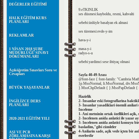
DEĞERLER EĞİTİMİ
9.eTKINLIK
ses düsmesi:kayboldu, resmi, kahvalti
HALK EĞİTİM KURS
PLANLARI
sebebi:ünlüyle basalyan ek almasi
ses türemesi:evde-y-im
REKLAMLAR
hava-y-i
masa-y-i
1 NİSAN 2018 ŞUBE
MÜDÜRLÜĞÜ SINAVI
radyo-s-u
DÖKÜMANLARI
sebebi:yardimci sese ihtiyaç olmasi
Açıköğretim Sınavları Soru ve
Cevapları
Sayfa 40-49 Arası
@font-face { font-family: "Cambria Math
}p.MsoNormal, li.MsoNormal, div.MsoNorm
BÜYÜK YAŞAYANLAR
}.MsoChpDefault { }.MsoPapDefault { mar
Hazirlik
2- Insanlar eski fotograflarina baktik
İNGİLİZCE DERS
PLANLARI
3- Insanlar yasadiklari önemli anilar
Inceleme
1- Ani metninin ortak özellikleri açik, 
2- Incelenen anida anlatici ile yazar 
2020-2021 EĞİTİM YILI
3- Incelenen anida anlatici konuyu bi
basladim,"gibi cümleler
4-Anilarin sade, açik vede içten bir anl
AŞI VE PCR
eserlerdir
ZORLAMASINA KARŞI