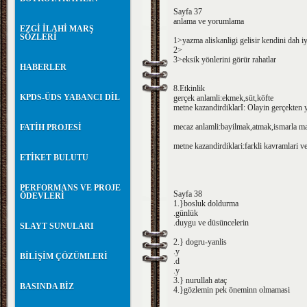
Sayfa 37
anlama ve yorumlama
EZGİ İLAHİ MARŞ
SÖZLERİ
1>yazma aliskanligi gelisir kendini dah iyi
2>
3>eksik yönlerini görür rahatlar
HABERLER
8.Etkinlik
KPDS-ÜDS YABANCI DİL
gerçek anlamli:ekmek,süt,köfte
metne kazandirdiklarI: Olayin gerçekten 
mecaz anlamli:bayilmak,atmak,ismarla m
FATİH PROJESİ
metne kazandirdiklari:farkli kavramlari ve
ETİKET BULUTU
PERFORMANS VE PROJE
Sayfa 38
ÖDEVLERİ
1.}bosluk doldurma
.günlük
.duygu ve düsüncelerin
SLAYT SUNULARI
2.} dogru-yanlis
.y
BİLİŞİM ÇÖZÜMLERİ
.d
.y
3.} nurullah ataç
BASINDA BİZ
4.}gözlemin pek öneminn olmamasi