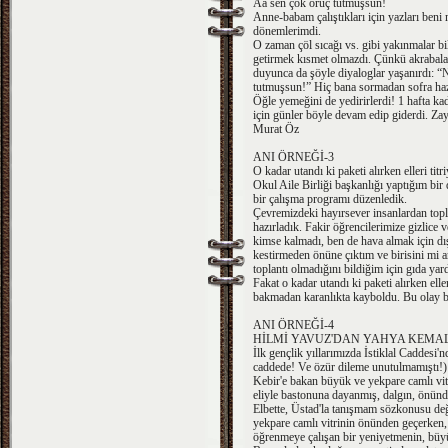
Aa sen çok oruç tutmuşsun!
Anne-babam çalıştıkları için yazları beni
dönemlerimdi.
O zaman çöl sıcağı vs. gibi yakınmalar b
getirmek kısmet olmazdı. Çünkü akrabala
duyunca da şöyle diyaloglar yaşanırdı: 
tutmuşsun!” Hiç bana sormadan sofra hazı
Öğle yemeğini de yedirirlerdi! 1 hafta kad
için günler böyle devam edip giderdi. Z
Murat Öz
ANI ÖRNEĞİ-3
O kadar utandı ki paketi alırken elleri titr
Okul Aile Birliği başkanlığı yaptığım bi
bir çalışma programı düzenledik.
Çevremizdeki hayırsever insanlardan topla
hazırladık. Fakir öğrencilerimize gizlice 
kimse kalmadı, ben de hava almak için dış
kestirmeden önüne çıktım ve birisini mi a
toplantı olmadığını bildiğim için gıda yar
Fakat o kadar utandı ki paketi alırken eller
bakmadan karanlıkta kayboldu. Bu olay b
ANI ÖRNEĞİ-4
HİLMİ YAVUZ'DAN YAHYA KEMAL 
İlk gençlik yıllarımızda İstiklal Caddesi
caddede! Ve özür dileme unutulmamıştı!) y
Kebir'e bakan büyük ve yekpare camlı vit
eliyle bastonuna dayanmış, dalgın, önünde
Elbette, Üstad'la tanışmam sözkonusu de
yekpare camlı vitrinin önünden geçerken, 
öğrenmeye çalışan bir yeniyetmenin, büy