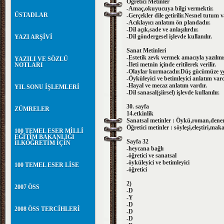
Öğretici Metinler
-Amaç,okuyucuya bilgi vermektir.
ÜSTADLAR
-Gerçekler dile getirilir.Nesnel tutum v
-Acıklayıcı anlatım ön plandadır.
-Dil açık,sade ve anlaşılırdır.
-Dil göndergesel işlevde kullanılır.
YAZI ARŞİVİ
Sanat Metinleri
-Estetik zevk vermek amacıyla yazılmış
YAZILI VE SÖZLÜ
-İleti metnin içinde eritilerek verilir.
NOTLARI
-Olaylar kurmacadır.Düş gücümüze
y
-Öyküleyici ve betimleyici anlatım vard
-Hayal ve mecaz anlatım vardır.
YIL SONU İŞLEMLERİ
-Dil sanasal(şiirsel) işlevde kullanılır.
30. sayfa
ZÜMRELER
14.etkinlik
Sanatsal metinler : Öykü,roman,deneme,
Öğretici metinler : söyleşi,eleştiri,mak
100 TEMEL ESER MİLLİ
EĞİTİM BAKANLIĞI
Sayfa 32
İLKÖĞRETİM İÇİN
-heycana bağlı
-öğretici ve sanatsal
-öyküleyici ve betimleyici
100 TEMEL ESER LİSE
-öğretici
2)
2007 ÖSS
-D
-Y
-D
2008 ÖSS TERCİHLERİ
-D
-D