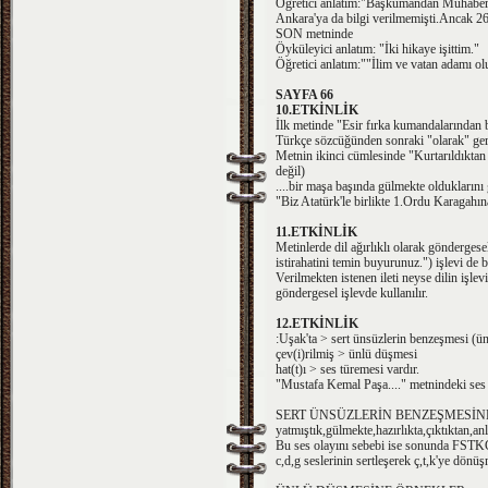
Öğretici anlatım:"Başkumandan Muhabere
Ankara'ya da bilgi verilmemişti.Ancak 26
SON metninde
Öyküleyici anlatım: "İki hikaye işittim."
Öğretici anlatım:""İlim ve vatan adamı olun
SAYFA 66
10.ETKİNLİK
İlk metinde "Esir fırka kumandalarından b
Türkçe sözcüğünden sonraki "olarak" gere
Metnin ikinci cümlesinde "Kurtarıldıktan 
değil)
....bir maşa başında gülmekte oldukların
"Biz Atatürk'le birlikte 1.Ordu Karagahına
11.ETKİNLİK
Metinlerde dil ağırlıklı olarak göndergese
istirahatini temin buyurunuz.") işlevi de 
Verilmekten istenen ileti neyse dilin işle
göndergesel işlevde kullanılır.
12.ETKİNLİK
:Uşak'ta > sert ünsüzlerin benzeşmesi (ün
çev(i)rilmiş > ünlü düşmesi
hat(t)ı > ses türemesi vardır.
"Mustafa Kemal Paşa...." metnindeki ses 
SERT ÜNSÜZLERİN BENZEŞMESİN
yatmıştık,gülmekte,hazırlıkta,çıktıktan,anla
Bu ses olayını sebebi ise sonunda FSTKÇ
c,d,g seslerinin sertleşerek ç,t,k'ye dönüş