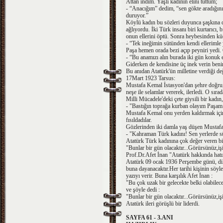
Attan indim. Yaşlı kadının elini tuttum;
- “Anacığım” dedim, “sen gökte aradığını 
duruyor.”
Köylü kadın bu sözleri duyunca şaşkına dö
ağlıyordu. İki Türk insanı biri kurtarıcı, 
onun ellerini öptü. Sonra heybesinden küç
- “Tek ineğimin sütünden kendi ellerimle
Paşa hemen orada bezi açıp peyniri yedi. 
- “Bu anamızı alın burada iki gün konuk
Giderken de kendisine üç inek verin ben
Bu anıdan Atatürk'ün milletine verdiği de
17Mart 1923 Tarsus:
Mustafa Kemal İstasyon'dan şehre doğru, 
neşe ile selamlar vererek, ilerledi. O sırad
Milli Mücadele'deki çete giysili bir kadı
- "Bastığın toprağa kurban olayım Paşam
Mustafa Kemal onu yerden kaldırmak için
fısıldadılar.
Gözlerinden iki damla yaş düşen Mustafa 
- "Kahraman Türk kadını! Sen yerlerde s
Atatürk Türk kadınına çok değer veren bir
"Bunlar bir gün olacaktır...Görürsünüz,işit
Prof.Dr.Afet İnan "Atatürk hakkında hatıra
Atatürk 09 ocak 1936 Perşembe günü, dil ve 
buna dayanacaktır.Her tarihi kişinin söyle
yazıyı verir. Buna karşılık Afet İnan :
"Bu çok uzak bir gelecekte belki olabile
ve şöyle dedi :
"Bunlar bir gün olacaktır...Görürsünüz,işit
Atatürk ileri görüşlü bir liderdi.
SAYFA 61 - 3.ANI