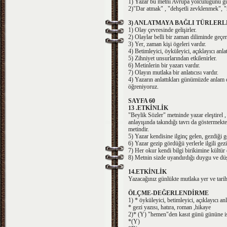
1) Yazar bu metni Avrupa yolculuğunu gü
2)"Dar atmak" , "dehşetli zevklenmek", "mü
3) ANLATMAYA BAĞLI TÜRLER
1) Olay çevresinde gelişirler.
2) Olaylar belli bir zaman diliminde geçer
3) Yer, zaman kişi ögeleri vardır.
4) Betimleyici, öyküleyici, açıklayıcı anlatı
5) Zihniyet unsurlarından etkilenirler.
6) Metinlerin bir yazarı vardır.
7) Olayın mutlaka bir anlatıcısı vardır.
4) Yazarın anlattıkları günümüzde anlam 
öğreniyoruz.
SAYFA 60
13 .ETKİNLİK
"Beylik Sözler" metninde yazar eleştirel ,
anlayışında takındığı tavrı da göstermekte
metindir.
5) Yazar kendisine ilginç gelen, gezdiği g
6) Yazar gezip gördüğü yerlerle ilgili gez
7) Her okur kendi bilgi birikimine kültür 
8) Metnin sizde uyandırdığı duygu ve düşü
14.ETKİNLİK
Yazacağınız günlükte mutlaka yer ve tarih
ÖLÇME-DEĞERLENDİRME
1) * öyküleyici, betimleyici, açıklayıcı anla
* gezi yazısı, hatıra, roman ,hikaye
2)* (Y) "hemen"den kasıt günü gününe is
*(Y)