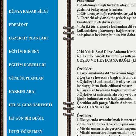
Farklılıkları:
1. Anlatmaya bağlı türlerde olayın mutl
gözlemci bakış açısıyla anlatır.
DÜNYA KADAR BİLGİ
2. Göstermeye bağlı eserlerde, sosyal h
3. Eserdeki olaylar aktör (erkek oyunc
karakterinin eleştirisi yapılır.
EDEBİYAT
4. Bu iki tür arasında kullanılan dil v
kullanılırken göstermeye bağlı eserler
anlaşılması beklenir, bunun için daha a
EGZERSİZ PLANLARI
EĞİTİM-BİR-SEN
2010 Yılı 11.Sınıf Dil ve Anlatım Kita
4.ETkinlik Küçük kızım Su'ya adlı parça
COŞKU VE HEYECANA BAĞLI (L
EĞİTİM HABERLERİ
Özellikleri:
1.Lirik anlatımda dil “heyecana bağlı i
2.Coşku ve heyecana bağlı anlatım daha
GÜNLÜK PLANLAR
3.Öyküleyici anlatımda bir olay ve du
ise duyguların ifade edilmesi esastır.
4. Coşku ve heyecana bağlı anlatımlar
HAKKINI ARA!
5.Öyküleyici anlatımlarda olay ve du
içinde bulunulan ruh hali yansıtılır.
Çocuklar adlı parça Mizahi Anlatım ile 
HELAL GIDA HAREKETİ
MİZAHİ ANLATIM
Özellikleri:
İKİ GÜN BİR DEĞİL
1.Okuyucuda uyandırılmak istenen etk
2.Ses, taklit, hareket ve konuşma önem
3.Mizahi unsurlarda gerçekten sapma 
İNTEL ÖĞRETMEN
4.Mizahi unsurları oluşturmada karşıla