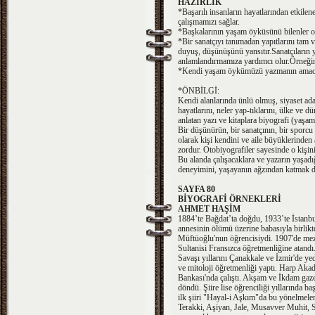
HAZIRLIK
*Başarılı insanların hayatlarından etkilen
çalışmamızı sağlar.
*Başkalarının yaşam öyküsünü bilenler onla
*Bir sanatçıyı tanımadan yapıtlarını tam 
duyuş, düşünüşünü yansıtır.Sanatçıların yaşa
anlamlandırmamıza yardımcı olur.Örneğin
*Kendi yaşam öykümüzü yazmanın amacı bun
*ÖNBİLGİ:
Kendi alanlarında ünlü olmuş, siyaset adamı
hayatlarını, neler yap-tıklarını, ülke ve 
anlatan yazı ve kitaplara biyografi (yaşa
Bir düşünürün, bir sanatçının, bir sporc
olarak kişi kendini ve aile büyüklerinden
zordur. Otobiyografiler sayesinde o kişinin
Bu alanda çalışacaklara ve yazarın yaşad
deneyimini, yaşayanın ağzından katmak d
SAYFA 80
BİYOGRAFİ ÖRNEKLERİ
AHMET HAŞİM
1884’te Bağdat’ta doğdu, 1933’te İstanbu
annesinin ölümü üzerine babasıyla birlikt
Müftüoğlu'nun öğrencisiydi. 1907'de mezu
Sultanisi Fransızca öğretmenliğine atandı
Savaşı yıllarını Çanakkale ve İzmir'de y
ve mitoloji öğretmenliği yaptı. Harp Ak
Bankası'nda çalıştı. Akşam ve İkdam gazet
döndü. Şiire lise öğrenciliği yıllarında ba
ilk şiiri "Hayal-i Aşkım"da bu yönelmele
Terakki, Aşiyan, Jale, Musavver Muhit, Se