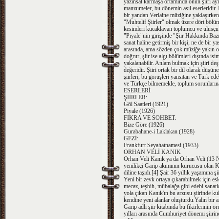
yazınsal karmaşa ortamında onun şiiri ayrı
manzumeler, bu dönemin asıl eserleridir. 
bir yandan Verlaine müziğine yaklaşırken, 
"Muhtelif Şiirler" olmak üzere dört bölüm
kesimleri kucaklayan toplumcu ve ulusçu ş
"Piyale"nin girişinde "Şiir Hakkında Bazı
sanat haline getirmiş bir kişi, ne de bir y
arasında, ama sözden çok müziğe yakın or
doğrur, şiir ise algı bölümleri dışında isi
yakalanabilir. Anlam bulmak için şiiri deş
değeridir. Şiiri ortak bir dil olarak dü
şiirleri, bu görüşleri yansıtan ve Türk ede
ve Türkçe bilmemekle, toplum sorunlarına i
ESERLERİ
ŞİİRLER:
Göl Saatleri (1921)
Piyale (1926)
FIKRA VE SOHBET:
Bize Göre (1926)
Gurabahane-i Laklakan (1928)
GEZİ:
Frankfurt Seyahatnamesi (1933)
ORHAN VELİ KANIK
Orhan Veli Kanık ya da Orhan Veli (13 Ni
yenilikçi Garip akımının kurucusu olan Ka
diline taşıdı.[4] Şair 36 yıllık yaşamına ş
Yeni bir zevk ortaya çıkarabilmek için es
mecaz, teşbih, mübalağa gibi edebi sanatl
yola çıkan Kanık'ın bu arzusu şiirinde kull
kendine yeni alanlar oluşturdu.Yalın bir a
Garip adlı şiir kitabında bu fikirlerinin
yılları arasında Cumhuriyet dönemi şiirind