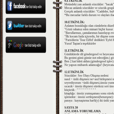
9.ETKİNLİK
Metindeki yan anlamlı sözcükler: "bacak
Mecaz anlamlı sözcükler ve sözcük grupları
Gerçek anlamlı sözcükler: "Caddeler, bulv
*Bu mecazlar farklı durum ve olayları ifad
10.ETKİNLİK:
Anlatım bozukluğu olan cümlelerin düzelti
"Gözü rahatsız eden mimari hiçbir kusur 
"Bavullarmızı, çantalarımızı hazırlayıp ev
"İlk kocam fazla içiyordu, bir düşme sonu
"Parislilerin 'Tour Eiffel' dedikleri 'Eyfel
Yusuf Taştan'a teşekkürler
11.ETKİNLİK
Günlüklerde dil göndergesel ve heyecana b
Bu gezimi günü günüe not edeceğim.( gön
Ben 2.kat bileti aldım.(göndergesel işlev)
Ne yapsın mübarek adamcağız! (heyecana 
12.ETKİNLİK
Sözcükler: Ses Olayı Oluşma nedeni
nasıl > ünlü düşmesi ne+asıl birleşmesi n
seyrediyorum >ünlü düşmesi,ünsüz yumuşa
sıcacık> ünsüz düşmesi süreksiz sert üns
küçücük : '' '' " " " " " " " "
kitaplığa : ünsüz yumuşaması sonu süreks
işlemekte : ünsüz sertleşmesi(benzeşme) 
paraya : kaynaştırma harfi(y) iki ünlü ya
SAYFA 59
ANLAMA-YORUMLAMA