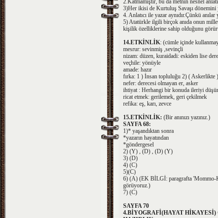
2.Katmamıştır, bu da metnin nesnel anlat
3)Her ikisi de Kurtuluş Savaşı dönemini 
4. Anlatıcı ile yazar aynıdır.Çünkü anılar 
5) Atatürkle ilgili birçok anıda onun mille
kişilik özelliklerine sahip olduğunu görür
14.ETKİNLİK
: (cümle içinde kullanmay
mesrur: sevinmiş ,sevinçli
nizam: düzen, kuraidadi: eskiden lise dere
veçhile: yönüyle
amade: hazır
fırka: 1 ) İnsan topluluğu 2) ( Askerlikte
nefer: derecesi olmayan er, asker
ihtiyat : Herhangi bir konuda ileriyi dü
ricat etmek: gerilemek, geri çekilmek
refika: eş, karı, zevce
15.ETKİNLİK:
(Bir anınızı yazınız.)
SAYFA 68:
1)* yaşandıktan sonra
*yazarın hayatından
*göndergesel
2) (Y) , (D) , (D) (Y)
3) (D)
4) (C)
5)(C)
6) (A) (EK BİLGİ: paragrafta 'Mommo-Kız
görüyoruz.)
7) (C)
SAYFA 70
4.BİYOGRAFİ(HAYAT HİKAYESİ