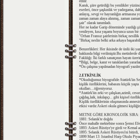
edilir.
Kanık, şiire getirdiği bu yenilikler yüzün
eserleri, önce şaşkınlık ve yadırgama, da
anlayış, sevgi ve hayranlığın artmasına 
zaman zaman alaya alınmış, zaman zaman k
şair" olarak tanımladı.
Her ne kadar Garip döneminde yazdığı şii
yenileyen, kısa yaşamı boyunca uzun bir 
"Orhan Fransız şairlerinin birkaç nesillik
"Birkaç neslin belki arka arkaya başarabil
Benzerlikleri: Her ikisinde de ünlü iki ya
hakkında bilgi verilmiştir.Bu metinlerde di
Faklılığı: İki farklı sanatçının hayatı üze
*Bilgi, belge, kanıt ve tanıklardan yararla
*Ön çalışma yapılmadan biyografi yazılm
2.ETKİNLİK
*Okuduğumuz biyografide Atatürk'ün Sel
kişilik özelliklerini, babasını küçük yaşt
okulları....öğreniyoruz.
*Atatürk'ün zeki ve çalışkan,azimli, cesur
çağdaş,laik, inkılapçı... gibi kişisel özellik
Kişilik özelliklerinin oluşmasında anne
etkisi vardır.Askeri okula gitmesi kişiliğin
METNE GÖRE KRONOLOJİK SIRA: (bazı a
1881: Selanik'te doğdu
Önce mahalle mektebine sonra Şemsi Efen
1893: Askeri Rüstiye'ye girdi ve Kemal ad
1895: Selanik Askeri Rüstiyesi'ni bitirdi,
1899 Mart 13: Istanbul Harp Okulu Piyade