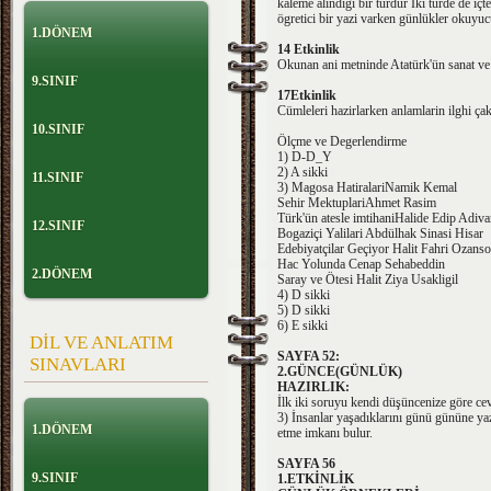
kaleme alindigi bir türdür Iki türde de iç
ögretici bir yazi varken günlükler okuyuc
1.DÖNEM
14 Etkinlik
Okunan ani metninde Atatürk'ün sanat ve sa
9.SINIF
17Etkinlik
Cümleleri hazirlarken anlamlarin ilghi çak
10.SINIF
Ölçme ve Degerlendirme
1) D-D_Y
2) A sikki
11.SINIF
3) Magosa HatiralariNamik Kemal
Sehir MektuplariAhmet Rasim
Türk'ün atesle imtihaniHalide Edip Adiva
12.SINIF
Bogaziçi Yalilari Abdülhak Sinasi Hisar
Edebiyatçilar Geçiyor Halit Fahri Ozans
Hac Yolunda Cenap Sehabeddin
2.DÖNEM
Saray ve Ötesi Halit Ziya Usakligil
4) D sikki
5) D sikki
6) E sikki
DİL VE ANLATIM
SAYFA 52:
SINAVLARI
2.GÜNCE(GÜNLÜK)
HAZIRLIK:
İlk iki soruyu kendi düşüncenize göre cev
3) İnsanlar yaşadıklarını günü gününe yaza
1.DÖNEM
etme imkanı bulur.
SAYFA 56
9.SINIF
1.ETKİNLİK