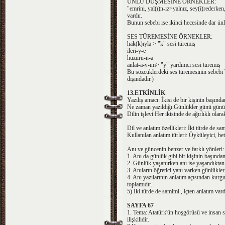
ÜNLÜ DÜŞMESİNE ÖRNEKLER:
"emrini, yal(ı)n-ız>yalnız, sey(i)rederken
vardır.
Bunun sebebi ise ikinci hecesinde dar ünlü
SES TÜREMESİNE ÖRNEKLER:
hak(k)ıyla > "k" sesi türemiş
ileri-y-e
huzuru-n-a
anlat-a-y-ım> "y" yardımcı sesi türemiş
Bu sözcüklerdeki ses türemesinin sebebi 
dışındadır.)
13.ETKİNLİK
Yazılış amacı: İkisi de bir kişinin başında
Ne zaman yazıldığı:Günlükler günü gününe
Dilin işlevi:Her ikisinde de ağırlıklı ol
Dil ve anlatım özellikleri: İki türde de sam
Kullanılan anlatım türleri: Öyküleyici, beti
Anı ve güncenin benzer ve farklı yönleri:
1. Anı da günlük gibi bir kişinin başında
2. Günlük yaşanırken anı ise yaşandıktan 
3. Anıların öğretici yanı varken günlükle
4. Anı yazılarının anlatım açısından kurg
toplamıdır.
5) İki türde de samimi , içten anlatım vard
SAYFA 67
1. Tema: Atatürk'ün hoşgörüsü ve insan 
ilişkilidir.