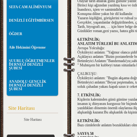
Olaylar tarih atılarak günü gününe yazılır.
Birinci kişi ağzından yazılmış kısa ve özl
SEFA CAM ALİMİNYUM
İnandırıcı, içten ve samimidirler.
Konuşma diline yakın bir dil kullanılır.
Yazarın kişiliğini, görüşlerini ve ruhsal ya
DENİZLİ EĞİTİMBİRSEN
Gerçekler, yaşanılanlar değiştirilmeden, ç
Tarih, biyografi anı, … için birer belge değ
Günlükler roman,gezi yazısı, hatıra gibi tü
ÖĞDER
6.ETKİNLİK:
ANLATIM TÜRLERİ BU ANLATI
Aile Hekimini Öğrenme
Avrupa Yolculuğu:
Öyküleyici anlatım: "Yağmur olanca şiddet
Açıklayıcı anlatım "Bizim postanelerde bu
ŞUURLU ÖĞRETMENLER
Betimleyici Anlatım:"Bandırmada'yız,sahil
DERNEĞİ DENİZLİ
" Muhteşem bir kubbeyi tutan sütunlarla hey
ŞUBESİ
ÇALIKUŞU:
Öyküleyici anlatım: "Bugün akşama doğru
ANADOLU GENÇLİK
Betimleyici anlatım:"Beyaz peştemalını, ta
DERNEĞİ DENİZLİ
soluk çuhadan yakası kapalı uzun ir ceket
ŞUBESİ
7. ETKİNLİK:
Kişilerin kaleminden günü gününe yazılan
insanın iç dünyasını kurgusuz bir biçimde 
Site Haritası
yazıldıkları dönemin önemli olaylarına il
alışkanlığı kazanır.Bu alışkanlık da kişini
Site Haritası
8.ETKİNLİK:
Bazı cümlelerde anlatım bozuklukları olmas
SAYFA 58