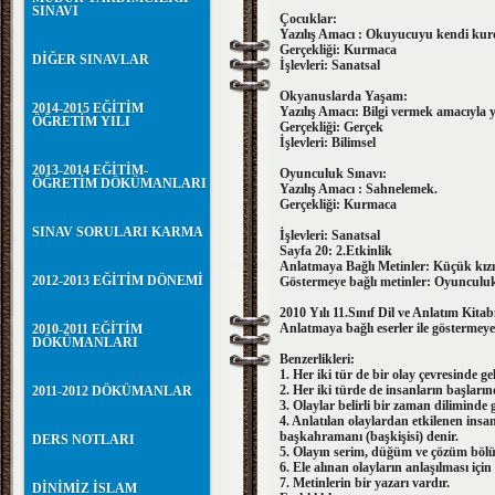
SINAVI
Çocuklar:
Yazılış Amacı : Okuyucuyu kendi ku
Gerçekliği: Kurmaca
DİĞER SINAVLAR
İşlevleri: Sanatsal
Okyanuslarda Yaşam:
2014-2015 EĞİTİM
Yazılış Amacı: Bilgi vermek amacıyla ya
ÖĞRETİM YILI
Gerçekliği: Gerçek
İşlevleri: Bilimsel
2013-2014 EĞİTİM-
Oyunculuk Sınavı:
ÖĞRETİM DÖKÜMANLARI
Yazılış Amacı : Sahnelemek.
Gerçekliği: Kurmaca
SINAV SORULARI KARMA
İşlevleri: Sanatsal
Sayfa 20: 2.Etkinlik
Anlatmaya Bağlı Metinler: Küçük kı
2012-2013 EĞİTİM DÖNEMİ
Göstermeye bağlı metinler: Oyunculuk
2010 Yılı 11.Sınıf Dil ve Anlatım Kita
Anlatmaya bağlı eserler ile göstermeye b
2010-2011 EĞİTİM
DÖKÜMANLARI
Benzerlikleri:
1. Her iki tür de bir olay çevresinde ge
2. Her iki türde de insanların başlarınd
2011-2012 DÖKÜMANLAR
3. Olaylar belirli bir zaman diliminde g
4. Anlatılan olaylardan etkilenen insa
başkahramanı (başkişisi) denir.
DERS NOTLARI
5. Olayın serim, düğüm ve çözüm bölüm
6. Ele alınan olayların anlaşılması için 
7. Metinlerin bir yazarı vardır.
DİNİMİZ İSLAM