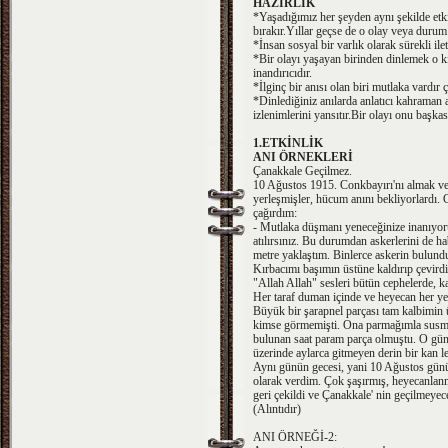
HAZIRLIK
*Yaşadığımız her şeyden aynı şekilde etki
bırakır.Yıllar geçse de o olay veya durum 
*İnsan sosyal bir varlık olarak sürekli il
*Bir olayı yaşayan birinden dinlemek o ki
inandırıcıdır.
*İlginç bir anısı olan biri mutlaka vardır 
*Dinlediğiniz anılarda anlatıcı kahraman 
izlenimlerini yansıtır.Bir olayı onu başka
1.ETKİNLİK
ANI ÖRNEKLERİ
Çanakkale Geçilmez.
10 Ağustos 1915. Conkbayırı'nı almak ve b
yerleşmişler, hücum anını bekliyorlardı.
çağırdım:
- Mutlaka düşmanı yeneceğinize inanıyorum
atılırsınız. Bu durumdan askerlerini de 
metre yaklaştım. Binlerce askerin bulund
Kırbacımı başımın üstüne kaldırıp çevirdi
"Allah Allah" sesleri bütün cephelerde, ka
Her taraf duman içinde ve heyecan her ye
Büyük bir şarapnel parçası tam kalbimin
kimse görmemişti. Ona parmağımla susma
bulunan saat param parça olmuştu. O gün 
üzerinde aylarca gitmeyen derin bir kan le
Aynı günün gecesi, yani 10 Ağustos günü
olarak verdim. Çok şaşırmış, heyecanlanmı
geri çekildi ve Çanakkale' nin geçilmeyece
(Alıntıdır)
ANI ÖRNEĞİ-2: