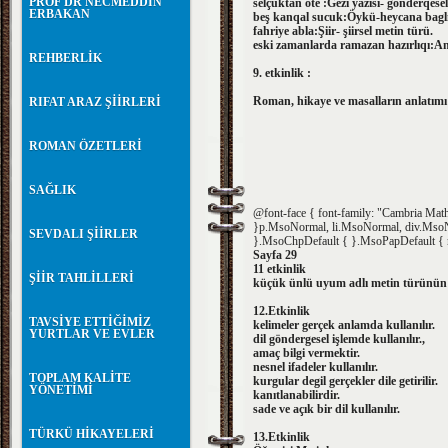
PROF DR NECMEDDİN
selçuktan öte :Gezi yazısı- gönderqese
ERBAKAN
beş kanqal sucuk:Öykü-heycana baglı
fahriye abla:Şiir- şiirsel metin türü.
eski zamanlarda ramazan hazırlıqı:An
REHBERLİK
9. etkinlik :
Roman, hikaye ve masalların anlatımı ö
RIFAT ARAZ ŞİİRLERİ
ROMAN ÖZETLERİ
SAĞLIK
@font-face { font-family: "Cambria Math
}p.MsoNormal, li.MsoNormal, div.MsoNorm
SEVDALI ŞİİRLER
}.MsoChpDefault { }.MsoPapDefault { mar
Sayfa 29
11 etkinlik
ŞİİR TAHLİLLERİ
küçük ünlü uyum adlı metin türünün d
12.Etkinlik
TAVSİYE ETTİĞİMİZ
kelimeler gerçek anlamda kullanılır.
YURTLAR VE EVLER
dil göndergesel işlemde kullanılır.,
amaç bilgi vermektir.
nesnel ifadeler kullanılır.
TOPLAM KALİTE
kurgular degil gerçekler dile getirilir.
YÖNETİMİ
kanıtlanabilirdir.
sade ve açık bir dil kullanılır.
TÜRKÜ HİKAYELERİ
13.Etkinlik