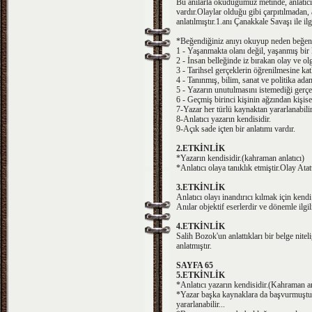
Bu anılarla okuduğumuz metinde, anlatıcıla
vardır.Olaylar olduğu gibi çarpıtılmadan, a
anlatılmıştır.1.anı Çanakkale Savaşı ile il
*Beğendiğiniz anıyı okuyup neden beğendi
1 - Yaşanmakta olanı değil, yaşanmış bir 
2 - İnsan belleğinde iz bırakan olay ve olg
3 - Tarihsel gerçeklerin öğrenilmesine katkı
4 - Tanınmış, bilim, sanat ve politika adam
5 - Yazarın unutulmasını istemediği gerçekl
6 - Geçmiş birinci kişinin ağzından kişisel
7-Yazar her türlü kaynaktan yararlanabilir
8-Anlatıcı yazarın kendisidir.
9-Açık sade içten bir anlatımı vardır.
2.ETKİNLİK
*Yazarın kendisidir.(kahraman anlatıcı)
*Anlatıcı olaya tanıklık etmiştir.Olay Ata
3.ETKİNLİK
Anlatıcı olayı inandırıcı kılmak için kend
Anılar objektif eserlerdir ve dönemle ilgil
4.ETKİNLİK
Salih Bozok'un anlattıkları bir belge nite
anlatmıştır.
SAYFA 65
5.ETKİNLİK
*Anlatıcı yazarın kendisidir.(Kahraman an
*Yazar başka kaynaklara da başvurmuştur
yararlanabilir...