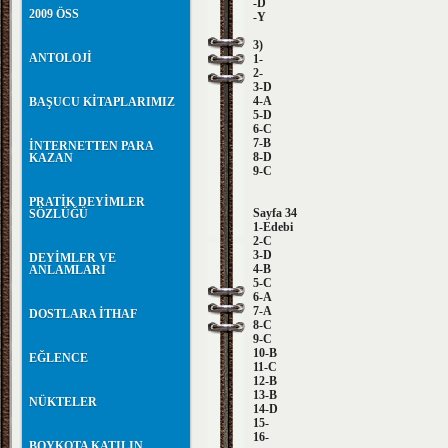
-D
2009 ÖSS
-Y
3)
ANTOLOJİ
1-
2-
3-D
4-A
BAŞUCU KİTAPLARIMIZ
5-D
6-C
7-B
İNTERNETTEN PARA
8-D
KAZAN
9-C
PRATİK DEYİMLER
Sayfa 34
SÖZLÜĞÜ
1-Edebi
2-C
3-D
DEYİMLER VE
4-B
ANLAMLARI
5-C
6-A
7-A
DOSTLARA İTHAF
8-C
9-C
10-B
EĞLENCE
11-C
12-B
13-B
NÜKTELER
14-D
15-
16-
BOYKOTA KATILIN