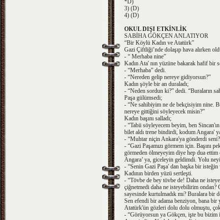
*D)
3) (D)
4) (D)
OKUL DIŞI ETKİNLİK
SABİHA GÖKÇEN ANLATIYOR
“Bir Köylü Kadın ve Atatürk”
Gazi Çiftliği’nde dolaşıp hava alırken old
- “ Merhaba nine”
Kadın Ata' nın yüzüne bakarak hafif bir s
- “Merhaba” dedi.
- “Nereden gelip nereye gidiyorsun?”
Kadın şöyle bir an duraladı;
- “Neden sordun ki?” dedi. “Buraların sa
Paşa gülümsedi;
- “Ne sahibiyim ne de bekçisiyim nine. Bu
nereye gittiğini söyleyecek misin?”
Kadın başını salladı;
- “Tabii söyleyecem beyim, ben Sincan'ın 
bilet aldı trene bindirdi, kodum Angara' y
- “Muhtar niçin Ankara'ya gönderdi seni
- “Gazi Paşamızı görmem için. Başını pek
görmeden ölmeyeyim diye hep dua ettim du
Angara’ ya, giceleyin geldimdi. Yolu ne
- “Senin Gazi Paşa' dan başka bir isteğin
Kadının birden yüzü sertleşti.
- “Tövbe de bey tövbe de! Daha ne isteyebi
çiğnetmedi daha ne isteyebilirim ondan?
sayesinde kurtulmadık mı? Buralara bir
Sen efendi bir adama benziyon, bana bir 
Atatürk'ün gözleri dolu dolu olmuştu, ço
- “Görüyorsun ya Gökçen, işte bu bizim 