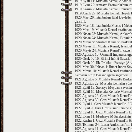
1919 Eylül 11: Mustafa Kemal, Anadolu 
1919 Ekim 22: Amasya Protokolü'nün im
1919 Kasim 7: Mustafa Kemal, Erzurum'da
1919 Aralik 27: Mustafa Kemal, Heyeti Tem
1920 Mart 20: Istanbul'un Itilaf Devletle
girisimi.
1920 Mart 18: Istanbul'da Meclis-i Mebus
1920 Mart 19: Mustafa Kemal tarafindan A
1920 Nisan 23: Mustafa Kemal, Ankara'da
1920 Nisan 24: Mustafa Kemal, Büyük Mil
1920 Mayis 5: Mustafa Kemal'in baskanlig
1920 Mayis 11: Mustafa Kemal, Istanbul 
1920 Mayis 24: Mustafa Kemal'in cezasi 
1920 Agustos 10: Osmanli Imparatorlugu d
1920 Ocak 9 / 10: Birinci Inönü Savasi.
1921 Ocak 20: Ilk Teskilat-i Esasiye (A
1921 Mart 30 / Nisan 1: Ikinci Inönü Sav
1921 Mayis 10: Mustafa Kemal tarafind
Kemal'in Grup Baskanligi'na seçilmesi.
1921 Agustos 5: Mustafa Kemal'e Baskum
1921 Agustus 22: Mustafa Kemal'in yöne
1921 Eylül 13: Sakarya Meydan Savasi'ni
1921 Eylül 19: Mustafa Kemal'e Maresall
1922 Agustos 26: Gazi Mustafa Kemal'in
1922 Agustos 30: Gazi Mustafa Kemal'i
1922 Eylül 1: Gazi Mustafa Kemal'in: "Ord
1922 Eylül 9: Türk Ordusu'nun Izmir'e g
1922 Eylül 10: Gazi Mustafa Kemal'in Izm
1922 Ekim 11: Mudanya Mütarekesi'nin 
1922 Kasim 1: Gazi Mustafa Kemal'in öner
1923 Temmuz 24: Lozan Antlasmasi'nin 
1923 Agustos 11: Gazi Mustafa Kemal'in 