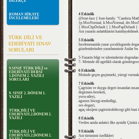
DİLEKÇE
4 Etkinlik
ROMAN HİKAYE
İNCELEMELERİ
@font-face { font-family: "Cambria Math
}p.MsoNormal, li.MsoNormal, div.MsoNorm
}.MsoChpDefault { }.MsoPapDefault { mar
Ani yazarin anlattiklarini kanitlayabilmek 
TÜRK DİLİ VE
5 Etkinlik
EDEBİYATI SINAV
Incelenenanida yazar çocuklugunda dogada
gözelemlerinden yararlanmistir Anilar bu yü
SORULARI
5-Yazarin bilgi ve izlenimlerini dogrudan
7- Metinde dil agirlikli olarak göndergesel
9.SINIF TÜRK DİLİ ve
6 Etikinlik
EDEBİYATI DERSİ
Metinde geçen geçinmeki, yüregi vurmak, ç
1.DÖNEM 2. YAZILI
SORULARI
7 Etkinlik
Çagrisim ve duygu degeri insandan insana 
degirmen-bereketi,
9. SINIF 2. DÖNEM 1.
yuva-aileyi,
YAZILI
agustos böcegi-tembelligi,
ses-dogayi,
agaç oksijeni çagiristirabilecegi gibi bazi i
TÜRK DİLİ VE
EDEBİYATI.2.DÖNEM 2.
YAZILI
8 Etkinlik
Verilen anida anlatici ilke aynidir Çünkü a
9 Etkinlik
TÜRK DİLİ VE
EDEBİYATI.2.DÖNEM 2.
Ani türününü özellikleri