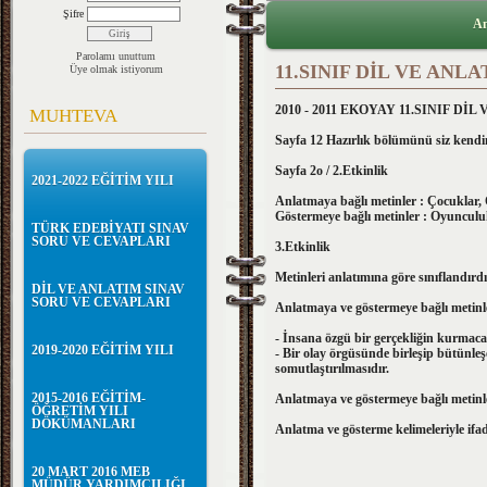
Şifre
An
Parolamı unuttum
11.SINIF DİL VE ANL
Üye olmak istiyorum
2010 - 2011 EKOYAY 11.SINIF D
MUHTEVA
Sayfa 12 Hazırlık bölümünü siz kendi
Sayfa 2o
/ 2.Etkinlik
2021-2022 EĞİTİM YILI
Anlatmaya bağlı metinler : Çocuklar
Göstermeye bağlı metinler : Oyunculu
TÜRK EDEBİYATI SINAV
SORU VE CEVAPLARI
3.Etkinlik
Metinleri anlatımına göre sınıflandırdı
DİL VE ANLATIM SINAV
SORU VE CEVAPLARI
Anlatmaya ve göstermeye bağlı metinler
- İnsana özgü bir gerçekliğin kurmac
2019-2020 EĞİTİM YILI
- Bir olay örgüsünde birleşip bütünleş
somutlaştırılmasıdır.
2015-2016 EĞİTİM-
Anlatmaya ve göstermeye bağlı metinler
ÖĞRETİM YILI
DÖKÜMANLARI
Anlatma ve gösterme kelimeleriyle ifad
20 MART 2016 MEB
MÜDÜR YARDIMCILIĞI