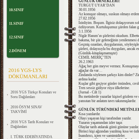
GÜNLÜK ÖRNEKLERİ:
TURGUT UYAR’DAN
30.01.1956
10.SINIF
Az konuşur olmayı, suskun olmayı erdem 
27.02.1956
İzinliyim. Boşum. İlgisiz dolaşıyorum so
11.SINIF
özlüyorum. Kurtuluşumuz şiirden falan 
3.1.1956
Nigâr Hanım’ın şiirlerini okudum. Elbette
12.SINIF
bakıma, bir şiir geleneğinin yenilenmesi 
Geçmiş ozanları, duygularının, söyleyiş
şiirleri, dolayısıyla bu duyguları, ancak e
2.DÖNEM
(Günlük-kitaplaşmamıştır)
CEMİL MERİÇ’TEN
26.2.1963
Ağaç her gün meyve vermez. Konuşmayan ağ
2016 YGS-LYS
ağaçlar da var…
Zindanda söylenen şarkıyı kim dinler? Zi
DÖKÜMANLARI
ardına kadar.
Kuşlar gibi geçiyor günler önünden, cıvıl
Tren sessiz gidiyor rüya ülkelerine.
2016 YGS Türkçe Konuları ve
(Jurnal - Cilt 1)
Bu metinlerde yazarlar kişisel gözlem ve d
Soru Dağılımları
yansıtan bir anlatım tavrı takınmışlardır.
2016 ÖSYM SINAV
GÜNLÜK TÜRÜNDEKİ METİNLER
TAKVİMİ
Kısa yazılardır.
Olayı yaşayan kişi tarafından yazılır.
2016 YGS Tarih Konuları ve
Yazarın yaşamından izler taşır.
Dağılımları
Olaylar tarih atılarak günü gününe yazılır.
Birinci kişi ağzından yazılmış kısa ve özl
İnandırıcı, içten ve samimidirler.
I. TÜRK EDEBİYATINDA