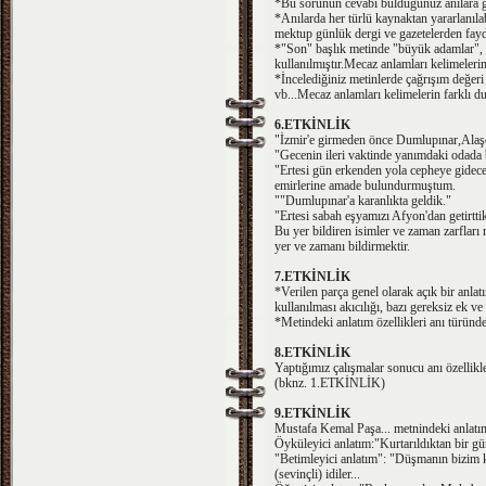
*Bu sorunun cevabı bulduğunuz anılara gö
*Anılarda her türlü kaynaktan yararlanılabi
mektup günlük dergi ve gazetelerden fayd
*"Son" başlık metinde "büyük adamlar", 
kullanılmıştır.Mecaz anlamları kelimelerin
*İncelediğiniz metinlerde çağrışım değe
vb...Mecaz anlamları kelimelerin farklı d
6.ETKİNLİK
"İzmir'e girmeden önce Dumlupınar,Alaşe
"Gecenin ileri vaktinde yanımdaki odada b
"Ertesi gün erkenden yola cepheye gidecek
emirlerine amade bulundurmuştum.
""Dumlupınar'a karanlıkta geldik."
"Ertesi sabah eşyamızı Afyon'dan getirtti
Bu yer bildiren isimler ve zaman zarfları 
yer ve zamanı bildirmektir.
7.ETKİNLİK
*Verilen parça genel olarak açık bir anlat
kullanılması akıcılığı, bazı gereksiz ek v
*Metindeki anlatım özellikleri anı türünd
8.ETKİNLİK
Yaptığımız çalışmalar sonucu anı özellikle
(bknz. 1.ETKİNLİK)
9.ETKİNLİK
Mustafa Kemal Paşa... metnindeki anlatım 
Öyküleyici anlatım:"Kurtarıldıktan bir gü
"Betimleyici anlatım": "Düşmanın bizim 
(sevinçli) idiler...