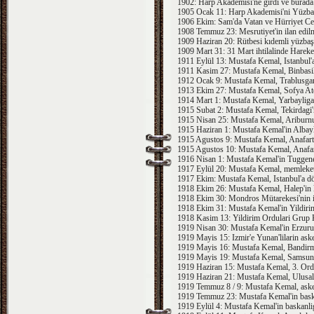
1902: Harp Akademisi'ne girdi ve burada 
1905 Ocak 11: Harp Akademisi'ni Yüzbasi 
1906 Ekim: Sam'da Vatan ve Hürriyet Cem
1908 Temmuz 23: Mesrutiyet'in ilan edilme
1909 Haziran 20: Rütbesi kıdemli yüzbaşı
1909 Mart 31: 31 Mart ihtilalinde Hareke
1911 Eylül 13: Mustafa Kemal, Istanbul'
1911 Kasim 27: Mustafa Kemal, Binbasil
1912 Ocak 9: Mustafa Kemal, Trablusgarp'
1913 Ekim 27: Mustafa Kemal, Sofya Atese
1914 Mart 1: Mustafa Kemal, Yarbayliga 
1915 Subat 2: Mustafa Kemal, Tekirdagi
1915 Nisan 25: Mustafa Kemal, Ariburnu'n
1915 Haziran 1: Mustafa Kemal'in Albayl
1915 Agustos 9: Mustafa Kemal, Anafarta
1915 Agustos 10: Mustafa Kemal, Anafarta
1916 Nisan 1: Mustafa Kemal'in Tuggener
1917 Eylül 20: Mustafa Kemal, memleket
1917 Ekim: Mustafa Kemal, Istanbul'a d
1918 Ekim 26: Mustafa Kemal, Halep'in k
1918 Ekim 30: Mondros Mütarekesi'nin 
1918 Ekim 31: Mustafa Kemal'in Yildiri
1918 Kasim 13: Yildirim Ordulari Grup K
1919 Nisan 30: Mustafa Kemal'in Erzurum
1919 Mayis 15: Izmir'e Yunan'lilarin aske
1919 Mayis 16: Mustafa Kemal, Bandirma 
1919 Mayis 19: Mustafa Kemal, Samsun'a
1919 Haziran 15: Mustafa Kemal, 3. Ordu
1919 Haziran 21: Mustafa Kemal, Ulusal 
1919 Temmuz 8 / 9: Mustafa Kemal, askerl
1919 Temmuz 23: Mustafa Kemal'in baskan
1919 Eylül 4: Mustafa Kemal'in baskanlig