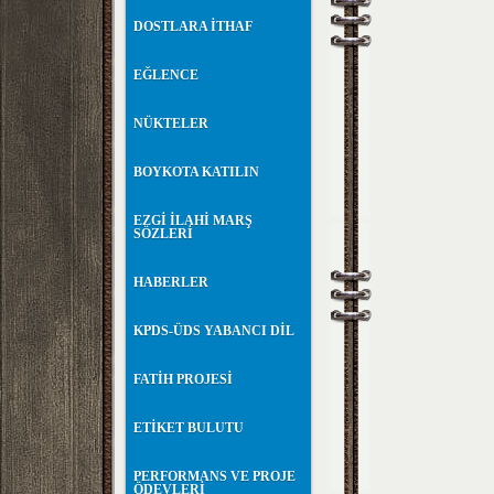
DOSTLARA İTHAF
EĞLENCE
NÜKTELER
BOYKOTA KATILIN
EZGİ İLAHİ MARŞ
SÖZLERİ
HABERLER
KPDS-ÜDS YABANCI DİL
FATİH PROJESİ
ETİKET BULUTU
PERFORMANS VE PROJE
ÖDEVLERİ