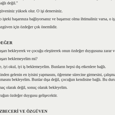
ağlı değil."
veniniz yüksek olur. O işi denersiniz.
 işteki başarınıza bağlıyorsanız ve başarısız olma ihtimaliniz varsa, o iş
özgüven için özdeğer çok önemlidir.
DEĞER
başarı bekleyerek ve çocuğu eleştirerek onun özdeğer duygusuna zarar v
aşarı beklemeyelim mi?
e, iyi okul, iyi iş beklemeyelim. Bunların hepsi dış etkenlere bağlı.
den gelenin en iyisini yapmasını, öğrenme sürecine girmesini, çalışma
olmasını bekleyelim. Bunlar dışa değil, çocuğun kendisine bağlı. Bu duru
maç olarak değil, sonuç olarak bekleyelim.
ğun özdeğer duygusu gelişecektir.
ZBECERİ VE ÖZGÜVEN