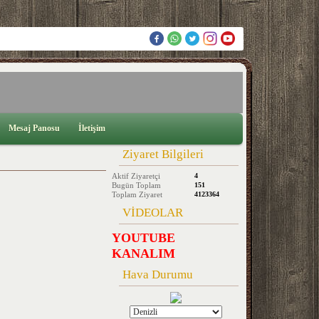
Mesaj Panosu
İletişim
Ziyaret Bilgileri
Aktif Ziyaretçi
4
Bugün Toplam
151
Toplam Ziyaret
4123364
VİDEOLAR
YOUTUBE
KANALIM
Hava Durumu