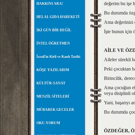
değerim bu işe b
HAKKINI ARA!
Bu durumda özgü
HELAL GIDA HAREKETİ
Ama değerinizi o
İKİ GÜN BİR DEĞİL
İşte bunun için 
İNTEL ÖĞRETMEN
AİLE VE ÖZ
İsrail'in Kirli ve Kanlı Tarihi
Aileler sürekli 
Peki çocuktan b
KÖŞE YAZILARIM
Birincilik, derec
KÜLTÜR-SANAT
Ama çocuğun elin
veya disiplinli 
MENZİL SİTELERİ
Yani, başarıyı a
MÜBAREK GECELER
Bu durumda çocu
OKU-YORUM
ÖZDEĞER, Ö