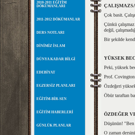
2010-2011 EĞİTİM
ÇALIŞMAZS
DÖKÜMANLARI
Çok basit. Çalı
2011-2012 DÖKÜMANLAR
Çünkü çalışmaz v
değil, çalışmadı
DERS NOTLARI
Bir şekilde kend
DİNİMİZ İSLAM
YÜKSEK BEC
DÜNYA KADAR BİLGİ
Peki, yüksek bec
EDEBİYAT
Prof. Covington 
EGZERSİZ PLANLARI
Özdeğeri yüksek,
Öbür taraftan ba
EĞİTİM-BİR-SEN
EĞİTİM HABERLERİ
ÖZDEĞER V
Düşünün! "Ben s
GÜNLÜK PLANLAR
O zaman dersini