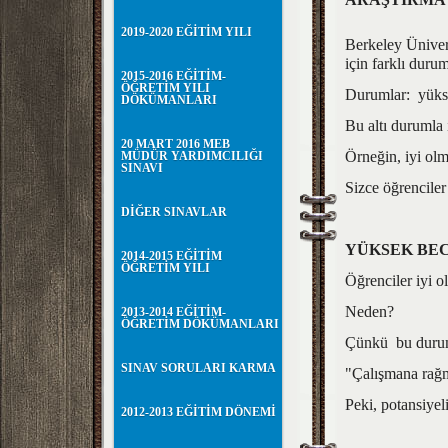
2019-2020 EĞİTİM YILI
Berkeley Üniver
için farklı duru
2015-2016 EĞİTİM-
ÖĞRETİM YILI
Durumlar: yükse
DÖKÜMANLARI
Bu altı durumla 
20 MART 2016 MEB
Örneğin, iyi olma
MÜDÜR YARDIMCILIĞI
SINAVI
Sizce öğrencile
DİĞER SINAVLAR
YÜKSEK BE
2014-2015 EĞİTİM
ÖĞRETİM YILI
Öğrenciler iyi ol
Neden?
2013-2014 EĞİTİM-
ÖĞRETİM DÖKÜMANLARI
Çünkü bu durumd
SINAV SORULARI KARMA
"Çalışmana rağm
Peki, potansiye
2012-2013 EĞİTİM DÖNEMİ