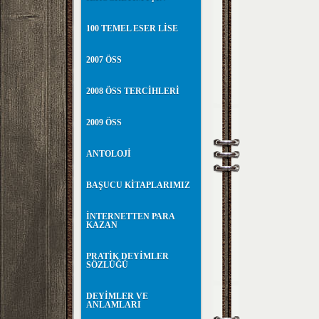
100 TEMEL ESER LİSE
2007 ÖSS
2008 ÖSS TERCİHLERİ
2009 ÖSS
ANTOLOJİ
BAŞUCU KİTAPLARIMIZ
İNTERNETTEN PARA
KAZAN
PRATİK DEYİMLER
SÖZLÜĞÜ
DEYİMLER VE
ANLAMLARI