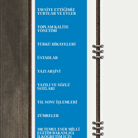
TAVSİYE ETTİĞİMİZ
YURTLAR VE EVLER
TOPLAM KALİTE
YÖNETİMİ
TÜRKÜ HİKAYELERİ
ÜSTADLAR
YAZI ARŞİVİ
YAZILI VE SÖZLÜ
NOTLARI
YIL SONU İŞLEMLERİ
ZÜMRELER
100 TEMEL ESER MİLLİ
EĞİTİM BAKANLIĞI
İLKÖĞRETİM İÇİN