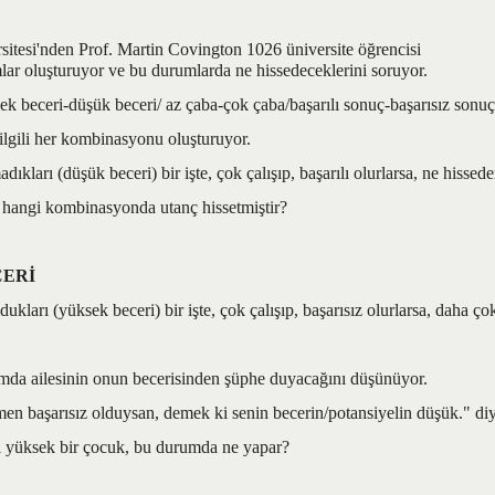
sitesi'nden Prof. Martin Covington 1026 üniversite öğrencisi
mlar oluşturuyor ve bu durumlarda ne hissedeceklerini soruyor.
k beceri-düşük beceri/ az çaba-çok çaba/başarılı sonuç-başarısız sonuç
ilgili her kombinasyonu oluşturuyor.
dıkları (düşük beceri) bir işte, çok çalışıp, başarılı olurlarsa, ne hissede
r hangi kombinasyonda utanç hissetmiştir?
CERİ
dukları (yüksek beceri) bir işte, çok çalışıp, başarısız olurlarsa, daha ço
a ailesinin onun becerisinden şüphe duyacağını düşünüyor.
en başarısız olduysan, demek ki senin becerin/potansiyelin düşük." di
li yüksek bir çocuk, bu durumda ne yapar?