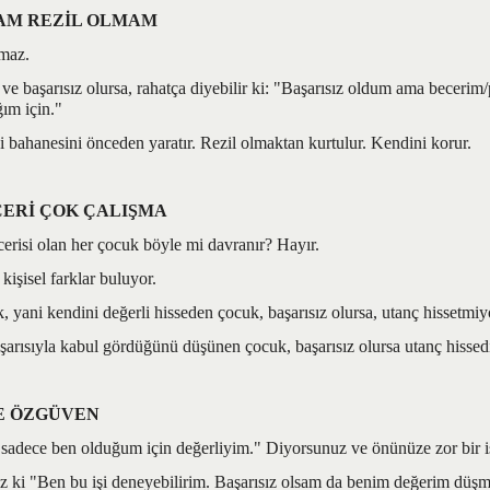
AM REZİL OLMAM
şmaz.
e başarısız olursa, rahatça diyebilir ki: "Başarısız oldum ama becerim
ğım için."
i bahanesini önceden yaratır. Rezil olmaktan kurtulur. Kendini korur.
ERİ ÇOK ÇALIŞMA
erisi olan her çocuk böyle mi davranır? Hayır.
kişisel farklar buluyor.
 yani kendini değerli hisseden çocuk, başarısız olursa, utanç hissetmiy
şarısıyla kabul gördüğünü düşünen çocuk, başarısız olursa utanç hissed
E ÖZGÜVEN
adece ben olduğum için değerliyim." Diyorsunuz ve önünüze zor bir iş
z ki "Ben bu işi deneyebilirim. Başarısız olsam da benim değerim dü