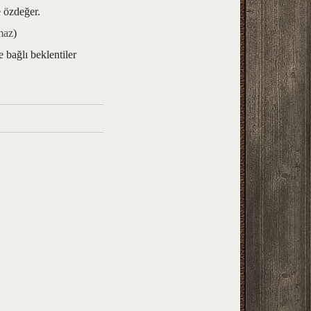
e özdeğer.
maz
)
 bağlı beklentiler