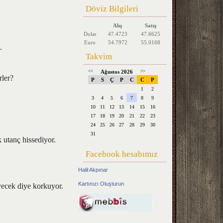
Döviz Bilgileri
Alış
Satış
Dolar
47.4723
47.6625
Euro
54.7972
55.0168
.
Takvim
<<
Ağustos 2026
>>
rler?
P
S
Ç
P
C
C
P
1
2
3
4
5
6
7
8
9
10
11
12
13
14
15
16
17
18
19
20
21
22
23
24
25
26
27
28
29
30
31
k utanç hissediyor.
Facebook hesabımız
Halil Akpınar
Kartınızı Oluşturun
yecek diye korkuyor.