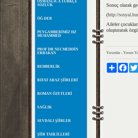
OSMANLICA TÜRKÇE
Sonuç olarak geç
SÖZLÜK
(
http://sosyal.h
ÖĞ-DER
Aileler çocuklar
oluşturarak özgüv
PEYGAMBERİMİZ HZ
MUHAMMED
PROF DR NECMEDDİN
Yorumlar
-
Yorum Ya
ERBAKAN
Paylaş
Faceb
REHBERLİK
RIFAT ARAZ ŞİİRLERİ
ROMAN ÖZETLERİ
SAĞLIK
SEVDALI ŞİİRLER
ŞİİR TAHLİLLERİ