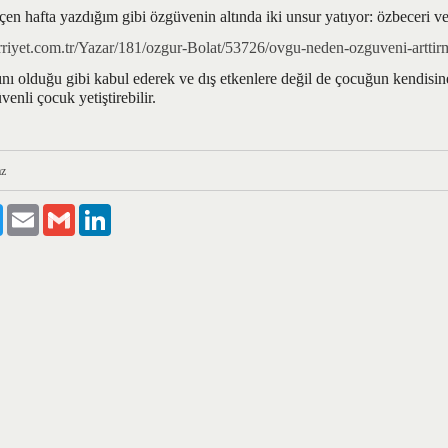
en hafta yazdığım gibi özgüvenin altında iki unsur yatıyor: özbeceri v
urriyet.com.tr/Yazar/181/ozgur-Bolat/53726/ovgu-neden-ozguveni-arttir
ını olduğu gibi kabul ederek ve dış etkenlere değil de çocuğun kendisine
enli çocuk yetiştirebilir.
z
ook
Twitter
Email
Gmail
LinkedIn