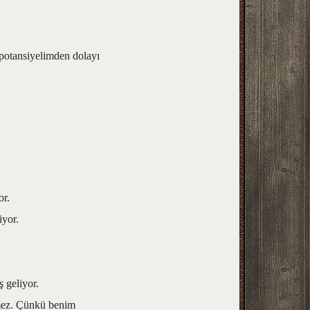
/potansiyelimden dolayı
or.
iyor.
 geliyor.
şmez. Çünkü benim