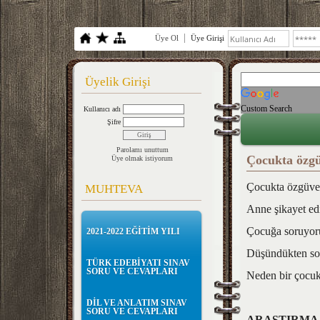
Üye Ol
Üye Girişi
Üyelik Girişi
Custom Search
Kullanıcı adı
Şifre
Parolamı unuttum
Çocukta özgü
Üye olmak istiyorum
Çocukta özgüven
MUHTEVA
Anne şikayet ed
Çocuğa soruyoru
2021-2022 EĞİTİM YILI
Düşündükten son
TÜRK EDEBİYATI SINAV
SORU VE CEVAPLARI
Neden bir çocuk 
DİL VE ANLATIM SINAV
SORU VE CEVAPLARI
ARAŞTIRMA