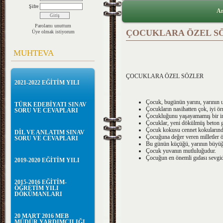
Şifre
An
Parolamı unuttum
ÇOCUKLARA ÖZEL S
Üye olmak istiyorum
MUHTEVA
ÇOCUKLARA ÖZEL SÖZLER
2021-2022 EĞİTİM YILI
Çocuk, bugünün yarını, yarının
TÜRK EDEBİYATI SINAV
Çocukların nasihatten çok, iyi örn
SORU VE CEVAPLARI
Çocukluğunu yaşayamamış bir ins
Çocuklar, yeni dökülmüş beton gi
Çocuk kokusu cennet kokularınd
DİL VE ANLATIM SINAV
Çocuğuna değer veren milletler 
SORU VE CEVAPLARI
Bu günün küçüğü, yarının büyü
Çocuk yuvanın mutluluğudur.
Çocuğun en önemli gıdası sevgid
2019-2020 EĞİTİM YILI
2015-2016 EĞİTİM-
ÖĞRETİM YILI
DÖKÜMANLARI
20 MART 2016 MEB
MÜDÜR YARDIMCILIĞI