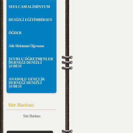
SEFA CAM ALİMİNYUM
DENİZLİ EĞİTİMBİRSEN
ÖĞDER
Aile Hekimini Öğrenme
ŞUURLU ÖĞRETMENLER
DERNEĞİ DENİZLİ
ŞUBESİ
ANADOLU GENÇLİK
DERNEĞİ DENİZLİ
ŞUBESİ
Site Haritası
Site Haritası