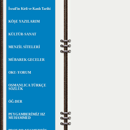
İsrail'in Kirli ve Kanlı Tarihi
KÖŞE YAZILARIM
KÜLTÜR-SANAT
MENZİL SİTELERİ
MÜBAREK GECELER
OKU-YORUM
OSMANLICA TÜRKÇE
SÖZLÜK
ÖĞ-DER
PEYGAMBERİMİZ HZ
MUHAMMED