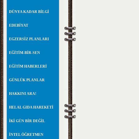
DÜNYA KADAR BİLGİ
EDEBİYAT
EGZERSİZ PLANLARI
EĞİTİM-BİR-SEN
EĞİTİM HABERLERİ
GÜNLÜK PLANLAR
HAKKINI ARA!
HELAL GIDA HAREKETİ
İKİ GÜN BİR DEĞİL
İNTEL ÖĞRETMEN