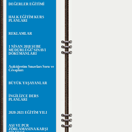
DEĞERLER EĞİTİMİ
HALK EĞİTİM KURS
PLANLARI
REKLAMLAR
1 NİSAN 2018 ŞUBE
MÜDÜRLÜĞÜ SINAVI
DÖKÜMANLARI
Açıköğretim Sınavları Soru ve
Cevapları
BÜYÜK YAŞAYANLAR
İNGİLİZCE DERS
PLANLARI
2020-2021 EĞİTİM YILI
AŞI VE PCR
ZORLAMASINA KARŞI