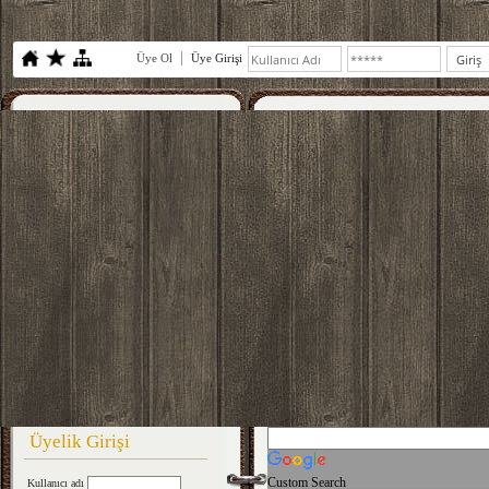
Üye Ol
Üye Girişi
Üyelik Girişi
Custom Search
Kullanıcı adı