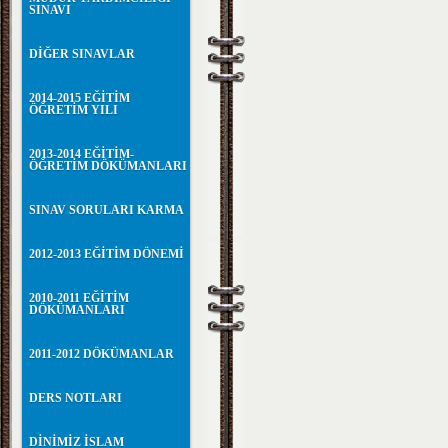
SINAVI
DİĞER SINAVLAR
2014-2015 EĞİTİM
ÖĞRETİM YILI
2013-2014 EĞİTİM-
ÖĞRETİM DÖKÜMANLARI
SINAV SORULARI KARMA
2012-2013 EĞİTİM DÖNEMİ
2010-2011 EĞİTİM
DÖKÜMANLARI
2011-2012 DÖKÜMANLAR
DERS NOTLARI
DİNİMİZ İSLAM