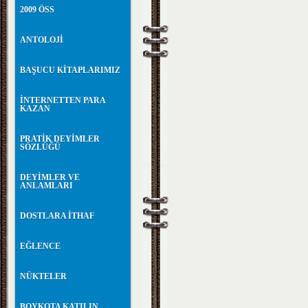
2009 ÖSS
ANTOLOJİ
BAŞUCU KİTAPLARIMIZ
İNTERNETTEN PARA
KAZAN
PRATİK DEYİMLER
SÖZLÜĞÜ
DEYİMLER VE
ANLAMLARI
DOSTLARA İTHAF
EĞLENCE
NÜKTELER
BOYKOTA KATILIN