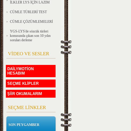
İLKLER LYS İÇİN LAZIM
CÜMLE TÜRLERİ TEST
CÜMLE ÇÖZÜMLEMELERİ
YGS-LYS'de sözcük türleri
konusunda çıkan son 10 yılın
soruları derleme
VİDEO VE SESLER
DAİLYMOTİON
HESABIM
SEÇME KLİPLER
ŞİİR OKUMALARIM
SEÇME LİNKLER
SON PEYGAMBER