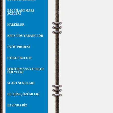
EZGİ İLAHİ MARŞ
SÖZLERİ
HABERLER
KPDS-ÜDS YABANCI DİL
FATİH PROJESİ
ETİKET BULUTU
PERFORMANS VE PROJE
ÖDEVLERİ
SLAYT SUNULARI
BİLİŞİM ÇÖZÜMLERİ
BASINDA BİZ