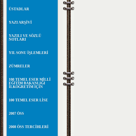
ÜSTADLAR
YAZI ARŞİVİ
YAZILI VE SÖZLÜ
NOTLARI
YIL SONU İŞLEMLERİ
ZÜMRELER
100 TEMEL ESER MİLLİ
EĞİTİM BAKANLIĞI
İLKÖĞRETİM İÇİN
100 TEMEL ESER LİSE
2007 ÖSS
2008 ÖSS TERCİHLERİ