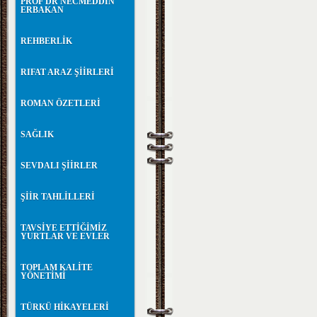
PROF DR NECMEDDİN
ERBAKAN
REHBERLİK
RIFAT ARAZ ŞİİRLERİ
ROMAN ÖZETLERİ
SAĞLIK
SEVDALI ŞİİRLER
ŞİİR TAHLİLLERİ
TAVSİYE ETTİĞİMİZ
YURTLAR VE EVLER
TOPLAM KALİTE
YÖNETİMİ
TÜRKÜ HİKAYELERİ