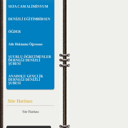
SEFA CAM ALİMİNYUM
DENİZLİ EĞİTİMBİRSEN
ÖĞDER
Aile Hekimini Öğrenme
ŞUURLU ÖĞRETMENLER
DERNEĞİ DENİZLİ
ŞUBESİ
ANADOLU GENÇLİK
DERNEĞİ DENİZLİ
ŞUBESİ
Site Haritası
Site Haritası