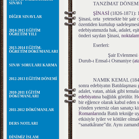
TANZİMAT DÖNEMİ
SINAVI
ŞİNASİ
(1826-1871): 
DİĞER SINAVLAR
Şinasi, orta yetenekte bir şair 
özentiden kurtulup sadeleşmesi 
edebiyatımızda hak, adalet, eşit
2014-2015 EĞİTİM
ÖĞRETİM YILI
önderi sayılan Şinasi,
noktalama
Eserleri:
2013-2014 EĞİTİM-
ÖĞRETİM DÖKÜMANLARI
Şair Evlenmesi (tiy
Durub-ı Emsal-i Osmaniye (
at
SINAV SORULARI KARMA
2012-2013 EĞİTİM DÖNEMİ
NAMIK KEMAL (1840-1888)
sonra edebiyatın Batılılaşması
adalet, vatan, ahlak gibi temala
2010-2011 EĞİTİM
DÖKÜMANLARI
edebiyatı
na bağlılık görülür. 
bir eğlence olarak kabul eden s
yönden yetersiz olan sanatçı k
2011-2012 DÖKÜMANLAR
Romanlar
ında Batılı tekniğe 
etkisiyle iyiler ve kötüler olm
DERS NOTLARI
“sanatkârane”dir. Aynı zamand
DİNİMİZ İSLAM