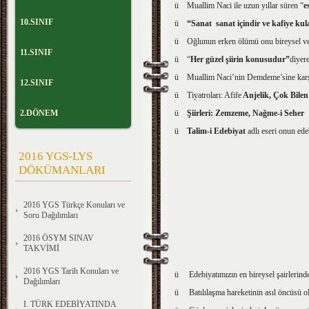
ü Muallim Naci ile uzun yıllar süren “
e
10.SINIF
ü
“Sanat sanat içindir ve kafiye kul
ü Oğlunun erken ölümü onu bireysel ve 
11.SINIF
ü “
Her güzel şiirin konusudur”
diyere
ü Muallim Naci’nin Demdeme’sine karşı
12.SINIF
ü Tiyatroları: Afife
Anjelik, Çok Bilen
ü
Şiirleri: Zemzeme, Nağme-i Seher
2.DÖNEM
ü
Talim-i Edebiyat
adlı eseri onun ede
2016 YGS-LYS
DÖKÜMANLARI
2016 YGS Türkçe Konuları ve
Soru Dağılımları
2016 ÖSYM SINAV
TAKVİMİ
2016 YGS Tarih Konuları ve
ü Edebiyatımızın en bireysel şairlerinde
Dağılımları
ü Batılılaşma hareketinin asıl öncüsü ol
I. TÜRK EDEBİYATINDA