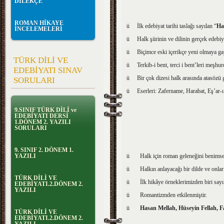
DİLEKÇE
ROMAN HİKAYE
ü İlk edebiyat tarihi taslağı sayılan “
Ha
İNCELEMELERİ
ü Halk şiirinin ve dilinin gerçek edebiy
ü Biçimce eski içerikçe yeni olmaya gayr
TÜRK DİLİ VE
ü Terkib-i bent, terci i bent’leri meşhur
EDEBİYATI SINAV
ü Bir çok dizesi halk arasında atasözü gi
SORULARI
ü Eserleri: Zafername, Harabat, Eş’ar-ı Z
9.SINIF TÜRK DİLİ ve
EDEBİYATI DERSİ
1.DÖNEM 2. YAZILI
SORULARI
9. SINIF 2. DÖNEM 1.
ü Halk için roman geleneğini benimsem
YAZILI
ü Halkın anlayacağı bir dilde ve onları i
TÜRK DİLİ VE
ü İlk hikâye örneklerimizden biri sayıl
EDEBİYATI.2.DÖNEM 2.
YAZILI
ü Romantizmden etkilenmiştir.
ü
Hasan Mellah, Hüseyin Fellah, 
TÜRK DİLİ VE
EDEBİYATI.2.DÖNEM 2.