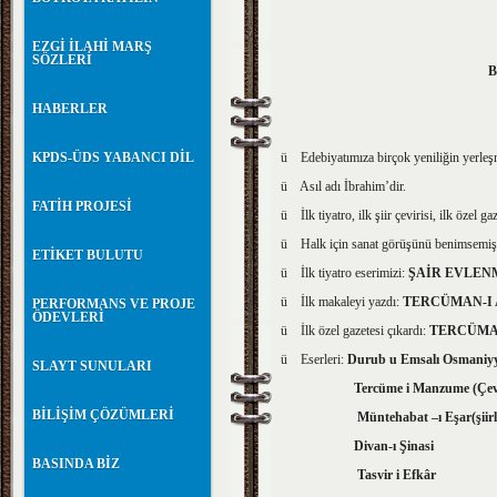
EZGİ İLAHİ MARŞ
SÖZLERİ
B
HABERLER
ü Edebiyatımıza birçok yeniliğin yerleşm
KPDS-ÜDS YABANCI DİL
ü Asıl adı İbrahim’dir.
FATİH PROJESİ
ü İlk tiyatro, ilk şiir çevirisi, ilk özel ga
ü Halk için sanat görüşünü benimsemişt
ETİKET BULUTU
ü İlk tiyatro eserimizi:
ŞAİR EVLEN
ü İlk makaleyi yazdı:
TERCÜMAN-I
PERFORMANS VE PROJE
ÖDEVLERİ
ü İlk özel gazetesi çıkardı:
TERCÜMAN
ü Eserleri:
Durub u Emsalı Osmaniyye
SLAYT SUNULARI
Tercüme i Manzume (Çeviri
BİLİŞİM ÇÖZÜMLERİ
Müntehabat –ı Eşar(şiirle
Divan-ı Şinasi
BASINDA BİZ
Tasvir i Efkâr