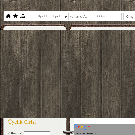
Üye Ol
Üye Girişi
Üyelik Girişi
Custom Search
Kullanıcı adı