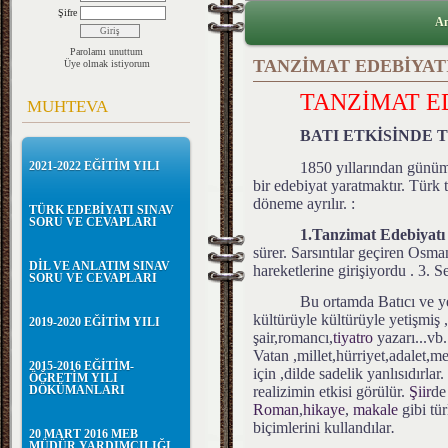
Şifre
An
Parolamı unuttum
TANZİMAT EDEBİYAT
Üye olmak istiyorum
TANZİMAT E
MUHTEVA
BATI ETKİSİNDE 
1850 yıllarından günüm
2021-2022 EĞİTİM YILI
bir edebiyat yaratmaktır. Türk t
döneme ayrılır. :
TÜRK EDEBİYATI SINAV
SORU VE CEVAPLARI
1.Tanzimat Edebiyatı 
sürer. Sarsıntılar geçiren Osm
DİL VE ANLATIM SINAV
hareketlerine girişiyordu . 3. 
SORU VE CEVAPLARI
Bu ortamda Batıcı ve ye
kültürüyle kültürüyle yetişmiş
2019-2020 EĞİTİM YILI
şair,romancı,
tiyatro
yazarı...vb.
Vatan ,millet,hürriyet,adalet,m
2015-2016 EĞİTİM-
için ,dilde sadelik yanlısıdırl
ÖĞRETİM YILI
DÖKÜMANLARI
realizimin etkisi görülür.
Şiir
de
Roman
,
hikaye
,
makale
gibi tür
biçimlerini kullandılar
.
20 MART 2016 MEB
MÜDÜR YARDIMCILIĞI