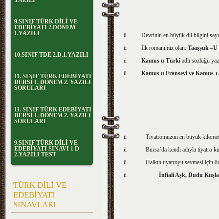
YAZILI
9.SINIF TÜRK DİLİ VE
EDEBİYATI 2.DÖNEM
1.YAZILI
ü Devrinin en büyük dil bilgini sayıl
ü İlk romanımız olan:
Taaşşuk –U T
10.SINIF TDE 2.D.1.YAZILI
ü
Kamus u Türkî
adlı sözlüğü ya
ü
Kamus u Fransevi ve Kamus-ı 
11. SINIF TÜRK EDEBİYATI
DERSİ 1. DÖNEM 2. YAZILI
SORULARI
11. SINIF TÜRK EDEBİYATI
DERSİ 1. DÖNEM 2. YAZILI
SORULARI
ü Tiyatromuzun en büyük kilometre t
9.SINIF TÜRK DİLİ VE
EDEBİYATI SINAVI 1 D
ü Bursa’da kendi adıyla tiyatro ku
2.YAZILI TEST
ü Halkın tiyatroyu sevmesi için özelli
ü
İnfiali Aşk, Dudu Kuşla
TÜRK DİLİ VE
EDEBİYATI
SINAVLARI