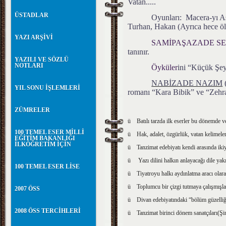
Vatan.....
ÜSTADLAR
Oyunları: Macera-yı Aşk
Turhan, Hakan (Ayrıca hece öl
YAZI ARŞİVİ
SAMİPAŞAZADE SE
tanınır.
YAZILI VE SÖZLÜ
NOTLARI
Öyküler
ini “Küçük Şeyl
NABİZADE NAZIM
(
YIL SONU İŞLEMLERİ
romanı “Kara Bibik” ve “Zehra
ZÜMRELER
ü Batılı tarzda ilk eserler bu dönemde v
100 TEMEL ESER MİLLİ
ü Hak, adalet, özgürlük, vatan kelimeler
EĞİTİM BAKANLIĞI
İLKÖĞRETİM İÇİN
ü Tanzimat edebiyatı kendi arasında ikiye
ü Yazı dilini halkın anlayacağı dile yakı
100 TEMEL ESER LİSE
ü Tiyatroyu halkı aydınlatma aracı olara
ü Toplumcu bir çizgi tutmaya çalışmışlar
2007 ÖSS
ü Divan edebiyatındaki “bölüm güzelliği
2008 ÖSS TERCİHLERİ
ü Tanzimat birinci dönem sanatçıları(Şin