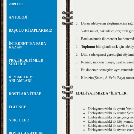
2009 ÖSS
ANTOLOJİ
ü Divan edebiyatını eleştirmelerine rağ
BAŞUCU KİTAPLARIMIZ
ü Vatan millet, hak adalet, özgürlük gib
ü Batılı anlamda ilk esereler bu dönemde
İNTERNETTEN PARA
ü
Toplumu
bilinçlendirmek için edebiy
KAZAN
ü Dilin sadeleşmesi gerektiğini söylemiş
PRATİK DEYİMLER
ü Roman, modern hikâye, tiyatro, gazete,
SÖZLÜĞÜ
ü Bu dönemin sanatçıları aynı zamanda de
DEYİMLER VE
ü Klasizim(Şinasi, A.Vefik Paşa) romant
ANLAMLARI
EDEBİYATIMIZDA “İLK”LER:
DOSTLARA İTHAF
EĞLENCE
Edebiyatımızdaki ilk çeviri Yusu
Edebiyatımızdaki ilk roman Şemse
Edebiyatımızdaki ilk gerçekçi r
NÜKTELER
Edebiyatımızdaki ilk köy konulu
Edebiyatımızdaki ilk tasvir ve ta
Edebiyatımızdaki ilk tiyatro eser
BOYKOTA KATILIN