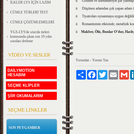
ü Gözlem ve izlenimleriyle şiir yazmıştı
İLKLER LYS İÇİN LAZIM
ü Düşünen adamdan çok yapan adam özel
CÜMLE TÜRLERİ TEST
ü Tiyatroları oynanmaya uygun değildir
CÜMLE ÇÖZÜMLEMELERİ
ü Romantizmin etkisinde, metafizik konula
ü
Makber, Ölü, Bunlar O’dur, Hacle
YGS-LYS'de sözcük türleri
konusunda çıkan son 10 yılın
soruları derleme
VİDEO VE SESLER
Yorumlar
-
Yorum Yaz
DAİLYMOTİON
Paylaş
Facebook
Twitter
Email
Gm
HESABIM
SEÇME KLİPLER
ŞİİR OKUMALARIM
SEÇME LİNKLER
SON PEYGAMBER