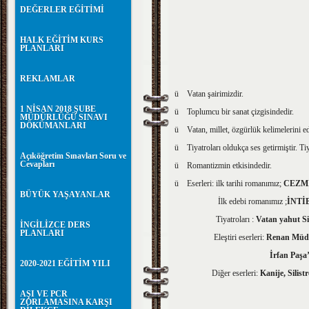
DEĞERLER EĞİTİMİ
HALK EĞİTİM KURS
PLANLARI
REKLAMLAR
ü Vatan şairimizdir.
1 NİSAN 2018 ŞUBE
ü Toplumcu bir sanat çizgisindedir.
MÜDÜRLÜĞÜ SINAVI
DÖKÜMANLARI
ü Vatan, millet, özgürlük kelimelerini ede
ü Tiyatroları oldukça ses getirmiştir. Ti
Açıköğretim Sınavları Soru ve
Cevapları
ü Romantizmin etkisindedir.
ü Eserleri: ilk tarihi romanımız;
CEZM
BÜYÜK YAŞAYANLAR
İlk edebi romanımız ;
İNTİ
Tiyatroları :
Vatan yahut Si
İNGİLİZCE DERS
PLANLARI
Eleştiri eserleri:
Renan Müdaf
İrfan Paşa’ya Mekt
2020-2021 EĞİTİM YILI
Diğer eserleri:
Kanije, Silis
AŞI VE PCR
ZORLAMASINA KARŞI