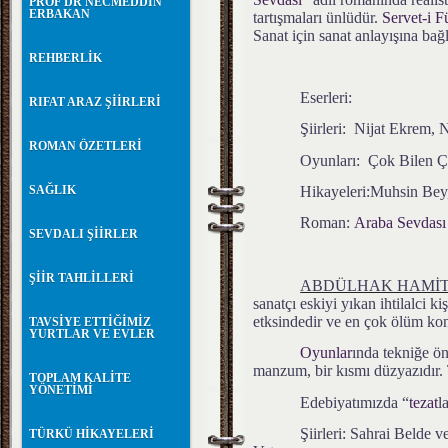
PROF DR NECMEDDİN
ERBAKAN
tartışmaları ünlüdür.
Servet-i 
Sanat için sanat anlayışına bağ
REHBERLİK
Eserleri:
RIFAT ARAZ ŞİİRLERİ
Şiirleri: Nijat Ekrem, 
ROMAN ÖZETLERİ
Oyunları: Çok Bilen Çok
SAĞLIK
Hikayeleri:Muhsin Bey
Roman:
Araba Sevdası
SEVDALI ŞİİRLER
ŞİİR TAHLİLLERİ
ABDÜLHAK HAMİ
sanatçı eskiyi yıkan ihtilalci k
etksindedir ve en çok ölüm kon
TAVSİYE ETTİĞİMİZ
YURTLAR VE EVLER
Oyunlar
ında tekniğe ö
manzum, bir kısmı düzyazıdır.
TOPLAM KALİTE
YÖNETİMİ
Edebiyatımızda “
tezat
l
Şiirleri: Sahrai Bel
TÜRKÜ HİKAYELERİ