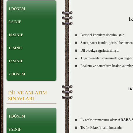
1.DÖNEM
İK
9.SINIF
ü Bireysel konulara dönülmüştür.
10.SINIF
ü Sanat, sanat içindir, görüşü benimsenm
11.SINIF
ü Dil oldukça ağırlaştırılmıştır.
ü Tiyatro eserleri oynanmak için değil o
12.SINIF
ü Realizm ve natüralizm baskın akımlar 
2.DÖNEM
İK
DİL VE ANLATIM
SINAVLARI
1.DÖNEM
ü İlk realist romanımız olan:
ARABA 
ü Tevfik Fikret’in akıl hocasıdır.
9.SINIF