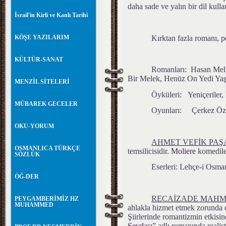
daha sade ve yalın bir dil kulla
İsrail'in Kirli ve Kanlı Tarihi
Kırktan fazla romanı, 
KÖŞE YAZILARIM
KÜLTÜR-SANAT
Romanları: Hasan M
Bir Melek, Henüz On Yedi Yaşı
MENZİL SİTELERİ
Öyküleri: Yeniçeriler, L
MÜBAREK GECELER
Oyunları: Çerkez Özde
OKU-YORUM
AHMET VEFİK PAŞ
OSMANLICA TÜRKÇE
temsilicisidir.
Moliere
komediler
SÖZLÜK
Eserleri: Lehçe-i Osma
ÖĞ-DER
RECAİZADE MAHM
PEYGAMBERİMİZ HZ
MUHAMMED
ahlakla hizmet etmek zorunda 
Şiirlerinde romantizmin etkisi
Sevdası
” adlı romanında realist