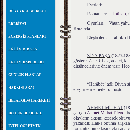
Eserleri:
DÜNYA KADAR BİLGİ
Romanları:
İntibah
,
Oyunları: Vatan yahu
EDEBİYAT
Karabela
EGZERSİZ PLANLARI
Eleştirileri: Tahrib-i 
EĞİTİM-BİR-SEN
ZİYA PAŞA
(1825-18
gösterir. Ancak hak, adalet, k
EĞİTİM HABERLERİ
düşünceleriyle önem taşır. He
GÜNLÜK PLANLAR
“Harâbât” adlı Divan ş
HAKKINI ARA!
eleştirilerine hedef olmuştur.
HELAL GIDA HAREKETİ
AHMET MİTHAT
(18
çalışan
Ahmet Mithat Efendi
ha
İKİ GÜN BİR DEĞİL
olayların akışını keserek okuy
yazarıdır. Halka okuma alışkan
İNTEL ÖĞRETMEN
romantizmin etkisindeki sanatç