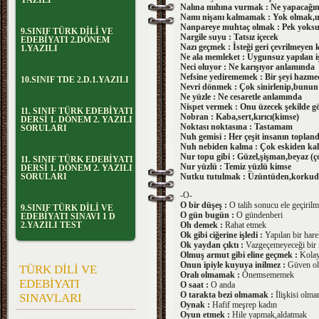
YAZILI
Nalına mıhına vurmak : Ne yapacağın
Namı nişanı kalmamak : Yok olmak,
Nanpareye muhtaç olmak : Pek yoksu
9.SINIF TÜRK DİLİ VE
Nargile suyu : Tatsız içecek
EDEBİYATI 2.DÖNEM
Nazı geçmek : İsteği geri çevrilmeyen 
1.YAZILI
Ne ala memleket : Uygunsuz yapılan iş
Neci oluyor : Ne karışıyor anlamında
Nefsine yedirememek : Bir şeyi haz
10.SINIF TDE 2.D.1.YAZILI
Nevri dönmek : Çok sinirlenip,bunun 
Ne yüzle : Ne cesaretle anlamında
Nispet vermek : Onu üzecek şekilde g
11. SINIF TÜRK EDEBİYATI
Nobran : Kaba,sert,kırıcı(kimse)
DERSİ 1. DÖNEM 2. YAZILI
Noktası noktasına : Tastamam
SORULARI
Nuh gemisi : Her çeşit insanın topland
Nuh nebiden kalma : Çok eskiden ka
Nur topu gibi : Güzel,şişman,beyaz (ç
11. SINIF TÜRK EDEBİYATI
Nur yüzlü : Temiz yüzlü kimse
DERSİ 1. DÖNEM 2. YAZILI
SORULARI
Nutku tutulmak : Üzüntüden,kork
-O-
O bir düşeş :
O talih sonucu ele geçirilm
9.SINIF TÜRK DİLİ VE
O gün bugün :
O gündenberi
EDEBİYATI SINAVI 1 D
2.YAZILI TEST
Oh demek :
Rahat etmek
Ok gibi ciğerine işledi :
Yapılan bir hare
Ok yaydan çıktı :
Vazgeçemeyeceği bir 
Olmuş armut gibi eline geçmek :
Kolay
Onun ipiyle kuyuya inilmez :
Güven ol
TÜRK DİLİ VE
Oralı olmamak :
Önemsememek
EDEBİYATI
O saat :
O anda
O tarakta bezi olmamak :
İlişkisi olm
SINAVLARI
Oynak :
Hafif meşrep kadın
Oyun etmek :
Hile yapmak,aldatmak