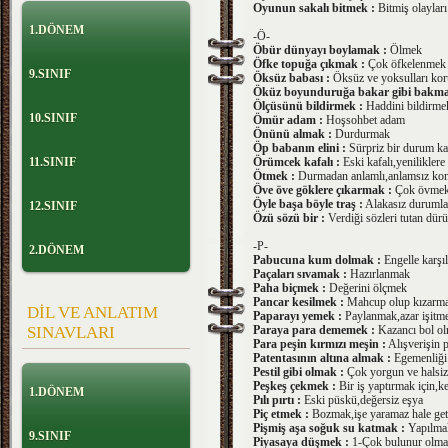
Oyunun sakalı bitmek :
Bitmiş olayları
1.DÖNEM
-Ö-
Öbür dünyayı boylamak :
Ölmek
Öfke topuğa çıkmak :
Çok öfkelenmek
9.SINIF
Öksüz babası :
Öksüz ve yoksulları ko
Öküz boyunduruğa bakar gibi bakma
Ölçüsünü bildirmek :
Haddini bildirme
10.SINIF
Ömür adam :
Hoşsohbet adam
Önünü almak :
Durdurmak
Öp babanın elini :
Sürpriz bir durum kar
11.SINIF
Örümcek kafalı :
Eski kafalı,yenilikle
Ötmek :
Durmadan anlamlı,anlamsız k
Öve öve göklere çıkarmak :
Çok övme
Öyle başa böyle traş :
Alakasız durumları
12.SINIF
Özü sözü bir :
Verdiği sözleri tutan dür
-P-
2.DÖNEM
Pabucuna kum dolmak :
Engelle karşı
Paçaları sıvamak :
Hazırlanmak
Paha biçmek :
Değerini ölçmek
Pancar kesilmek :
Mahcup olup kızarm
DİL VE ANLATIM
Paparayı yemek :
Paylanmak,azar işitm
SINAVLARI
Paraya para dememek :
Kazancı bol o
Para peşin kırmızı meşin :
Alışverişin p
Patentasının altına almak :
Egemenliği 
Pestil gibi olmak :
Çok yorgun ve halsi
Peşkeş çekmek :
Bir iş yaptırmak için,ke
1.DÖNEM
Pılı pırtı :
Eski püskü,değersiz eşya
Piç etmek :
Bozmak,işe yaramaz hale ge
Pişmiş aşa soğuk su katmak :
Yapılmak
9.SINIF
Piyasaya düşmek :
1-Çok bulunur olma