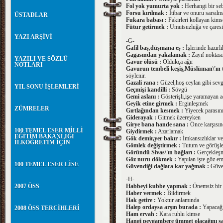
Fol yok yumurta yok :
Herhangi bir seb
Forsu kırılmak :
İtibar ve onuru sarsıl
ÜSTADLAR
Fukara babası :
Fakirleri kollayan kims
Fütur getirmek :
Umutsuzluğa ve çaresi
YAZI ARŞİVİ
-G-
Gafil baş,düşmana eş :
İşlerinde hazırl
Gagasından yakalamak :
Zayıf noktas
YAZILI VE SÖZLÜ
Gavur ölüsü :
Oldukça ağır
NOTLARI
Gavurun tembeli keşiş,Müslüman\'ın t
söylenir.
Gazali rana :
Güzel,hoş ceylan gibi sevg
YIL SONU İŞLEMLERİ
Geçmişi kandilli :
Sövgü
Gemi aslanı :
Gösterişli,işe yaramayan 
Geyik etine girmek :
Erginleşmek
ZÜMRELER
Gırtlağından kesmek :
Yiyecek parasını
Giderayak :
Gitmek üzereyken
Girye bana hande sana :
Önce karşısın
100 TEMEL ESER MİLLİ
Giydirmek :
Azarlamak
EĞİTİM BAKANLIĞI
Gök demir,yer bakır :
İmkansızlıklar ve
İLKÖĞRETİM İÇİN
Gömlek değiştirmek :
Tutum ve görüşler
Göründü Sivas\'ın bağları :
Gerçekleşme
Göz nuru dökmek :
Yapılan işte göz e
100 TEMEL ESER LİSE
Güvendiği dağlara kar yağmak :
Güven
-H-
2007 ÖSS
Habbeyi kubbe yapmak :
Önemsiz bir 
Haber vermek :
Bildirmek
Hak getire :
Yoktur anlamında
Halep ordaysa arşın burada :
Yapacağı
2008 ÖSS TERCİHLERİ
Ham ervah :
Kara ruhlu kimse
Hangi peygambere ümmet olacağını ş