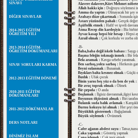
SINAVI
Alavere dalavere,Kürt Mehmet nöbete
Allah hakkı için :
Doğruyu söylemesi is
Amma da yaptın :
Olmayacak bir şey s
DİĞER SINAVLAR
Arabayı düze çıkartmak :
Sonunda işin
Astarı yüzünden pahalı :
Gerçek değeri
Aşüftelik etmek :
Hafif ve işveli davra
Atma Recep din kardeşiyiz :
Biz birbiri
2014-2015 EĞİTİM
ÖĞRETİM YILI
Ayvaz kasap hepsi bir hesap :
Hepsi ay
Azrail olmak :
Çok korkulu ve zorba o
-B-
2013-2014 EĞİTİM-
ÖĞRETİM DÖKÜMANLARI
Baba,baba değil iskele babası :
Saygı d
Başına feleğin tokmağı inmek :
Bir fel
Bela aramak :
Kavga sebebi yaratmak.
Ben sarhoş,yolcu sarhoş :
Herkesin gari
SINAV SORULARI KARMA
Beyni sulanmak :
Bunamak.
Bıyıkları balta kesmez olmak :
Güçlü o
Bızdık :
Ufak çocuk
2012-2013 EĞİTİM DÖNEMİ
Binin yarısı beş yüz o da ben de yok :
Bir avuç toprak olmak :
Ölmek
Bir çırpıda :
O anda
2010-2011 EĞİTİM
Boşlamak :
İlgisiz davranmak,ilgiyi ke
DÖKÜMANLARI
Boyunun ölçüsünü almak :
Biri tarafı
Bulanık suda balık avlamak :
Karışıkl
Burnu kokuyu iyi almak :
Her şeyi ön
2011-2012 DÖKÜMANLAR
Büyüklük göstermek :
Bağışlamak
Büyük söylemek :
Övünmek
DERS NOTLARI
-C-
Cafer ağanın abdest suyu :
Tatsız,tuzs
Caka yapmak :
Gösteriş yapmak
DİNİMİZ İSLAM
Cana işlemek :
Çok tesir etmek