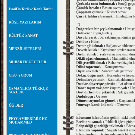
Çorbada tuzu bulunmak :
Emeği geçm
Çömlek hesabı :
Baştan savma hesap
İsrail'in Kirli ve Kanlı Tarihi
Çöpçatan çatmak :
Kısmet olmak
Çürük tahtaya basmak :
Umduğunu bu
KÖŞE YAZILARIM
-D-
Dağarcıkta bir şey kalmamak :
Her şey
Dalavere :
Oyun,hileli iş
KÜLTÜR-SANAT
Davulu yarık :
Sır saklamayan,önüne gel
Dekbaz :
Hileci
Demir gibi olmak :
Sağlam ve sıhhatte 
MENZİL SİTELERİ
Devede kulak :
Kıyaslanan şeyler arasında
Dırdır etmek :
Yerli yersiz söylenip du
Dikili ağacı olmamak :
Malı mülkü ol
MÜBAREK GECELER
Dili çetrefilli olmak :
Rahat ve düzgün 
Dilini zaptetmek :
Konuşmamak
Dişini sökmek :
Zararsız hale getirmek
OKU-YORUM
Dokuz doğurmak :
Korkudan ve heyec
Dolmaları yutmak :
Kanmak,aldanmak
Dostlar alışverişte görsün :
Laf olsun di
Döner taşım yok,öter kuşum yok :
Hiç
OSMANLICA TÜRKÇE
SÖZLÜK
Dört dirhem bir çekirdek :
Şık giyimli
Dudukuşu :
Geveze
Dümen suyundan gitmek :
Karşısında
Dünyaya kazık kakmak :
Ölmemek
ÖĞ-DER
-E-
Ebussuut Efendi\'nin gelini :
Eski moda
PEYGAMBERİMİZ HZ
Eceline susamak :
Tehlikeli işlere giriş
MUHAMMED
Edepsizliği gündeliğe takılmak :
Edepsi
Efendilik yapmak :
Saygılı hareket etm
Efendizadem :
Beyim anlamında bir hit