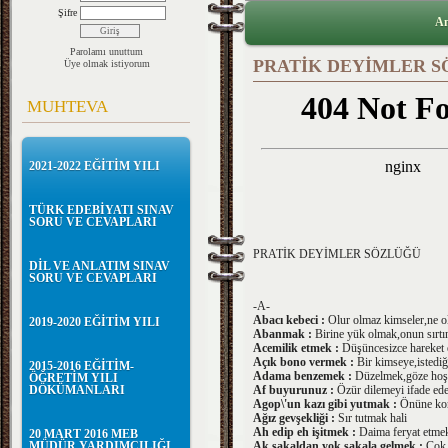
Şifre
An
Parolamı unuttum
PRATİK DEYİMLER 
Üye olmak istiyorum
MUHTEVA
2021-2022 EĞİTİM YILI
TÜRK EDEBİYATI SINAV
SORU VE CEVAPLARI
PRATİK DEYİMLER SÖZLÜĞÜ
DİL VE ANLATIM SINAV
SORU VE CEVAPLARI
-A-
Abacı kebeci :
Olur olmaz kimseler,ne ol
2019-2020 EĞİTİM YILI
Abanmak :
Birine yük olmak,onun sırt
Acemilik etmek :
Düşüncesizce hareket
Açık bono vermek :
Bir kimseye,istediğ
2015-2016 EĞİTİM-
Adama benzemek :
Düzelmek,göze ho
ÖĞRETİM YILI
DÖKÜMANLARI
Af buyurunuz :
Özür dilemeyi ifade ed
Agop\'un kazı gibi yutmak :
Önüne kon
Ağız gevşekliği :
Sır tutmak hali
Ah edip eh işitmek :
Daima feryat etme
20 MART 2016 MEB
MÜDÜR YARDIMCILIĞI
Ak sakaldan yok sakala gelmek :
Çok 