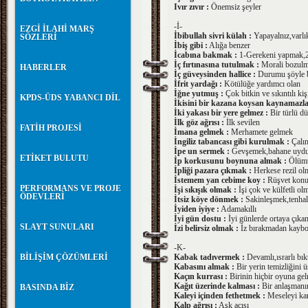
Ivır zıvır :
Önemsiz şeyler
-İ-
EZGİ İLAHİ MARŞ
İbibullah sivri külah :
Yapayalnız,varlı
SÖZLERİ
İbiş gibi :
Alığa benzer
İcabına bakmak :
1-Gerekeni yapmak,2
İç fırtınasına tutulmak :
Morali bozul
HABERLER
İç güveysinden hallice :
Durumu şöyle 
İfrit yardağı :
Kötülüğe yardımcı olan
İğne yutmuş :
Çok bitkin ve sıkıntılı kiş
KPDS-ÜDS YABANCI DİL
İkisini bir kazana koysan kaynamazla
İki yakası bir yere gelmez :
Bir türlü d
İlk göz ağrısı :
İlk sevilen
FATİH PROJESİ
İmana gelmek :
Merhamete gelmek
İngiliz tabancası gibi kurulmak :
Çalım
İpe un sermek :
Gevşemek,bahane uydur
ETİKET BULUTU
İp korkusunu boynuna almak :
Ölümü
İpliği pazara çıkmak :
Herkese rezil ol
İstemem yan cebime koy :
Rüşvet konus
PERFORMANS VE PROJE
İşi sıkışık olmak :
İşi çok ve külfetli ol
ÖDEVLERİ
İtsiz köye dönmek :
Sakinleşmek,tenha
İyiden iyiye :
Adamakıllı
İyi gün dostu :
İyi günlerde ortaya çıka
SLAYT SUNULARI
İzi belirsiz olmak :
İz bırakmadan kayb
-K-
BİLİŞİM ÇÖZÜMLERİ
Kabak tadıvermek :
Devamlı,ısrarlı bık
Kabasını almak :
Bir yerin temizliğini
Kaçın kurrası :
Birinin hiçbir oyuna gelm
Kağıt üzerinde kalması :
Bir anlaşmanın
BASINDA BİZ
Kaleyi içinden fethetmek :
Meseleyi karş
Kalp ağrısı :
Aşk acısı