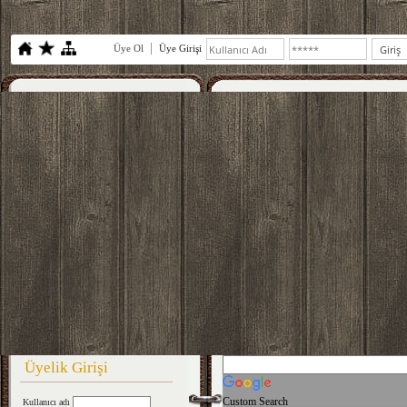
Üye Ol
Üye Girişi
Üyelik Girişi
Custom Search
Kullanıcı adı