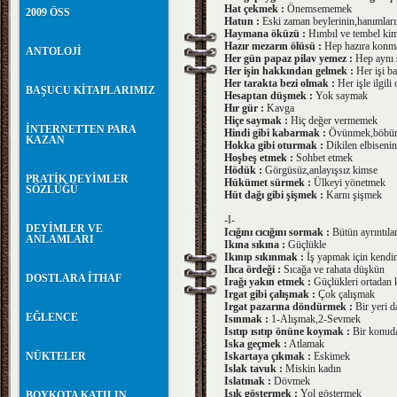
Hat çekmek :
Önemsememek
2009 ÖSS
Hatun :
Eski zaman beylerinin,hanımların
Haymana öküzü :
Hımbıl ve tembel ki
Hazır mezarın ölüsü :
Hep hazıra konmak
ANTOLOJİ
Her gün papaz pilav yemez :
Hep aynı 
Her işin hakkından gelmek :
Her işi ba
Her tarakta bezi olmak :
Her işle ilgili
BAŞUCU KİTAPLARIMIZ
Hesaptan düşmek :
Yok saymak
Hır gür :
Kavga
Hiçe saymak :
Hiç değer vermemek
İNTERNETTEN PARA
Hindi gibi kabarmak :
Övünmek,böbür
KAZAN
Hokka gibi oturmak :
Dikilen elbiseni
Hoşbeş etmek :
Sohbet etmek
Hödük :
Görgüsüz,anlayışsız kimse
PRATİK DEYİMLER
Hükümet sürmek :
Ülkeyi yönetmek
SÖZLÜĞÜ
Hüt dağı gibi şişmek :
Karnı şişmek
-I-
DEYİMLER VE
Icığını cıcığını sormak :
Bütün ayrıntıla
ANLAMLARI
Ikına sıkına :
Güçlükle
Ikınıp sıkınmak :
İş yapmak için kendi
Ilıca ördeği :
Sıcağa ve rahata düşkün
DOSTLARA İTHAF
Irağı yakın etmek :
Güçlükleri ortadan 
Irgat gibi çalışmak :
Çok çalışmak
Irgat pazarına döndürmek :
Bir yeri d
EĞLENCE
Isınmak :
1-Alışmak,2-Sevmek
Isıtıp ısıtıp önüne koymak :
Bir konuda
Iska geçmek :
Atlamak
NÜKTELER
Iskartaya çıkmak :
Eskimek
Islak tavuk :
Miskin kadın
Islatmak :
Dövmek
Işık göstermek :
Yol göstermek
BOYKOTA KATILIN