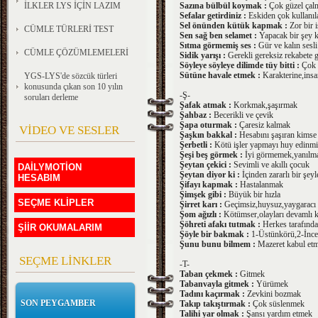
İLKLER LYS İÇİN LAZIM
Sazına bülbül koymak :
Çok güzel çal
Sefalar getirdiniz :
Eskiden çok kullanıl
Sel önünden kütük kapmak :
Zor bir 
CÜMLE TÜRLERİ TEST
Sen sağ ben selamet :
Yapacak bir şey 
Sıtma görmemiş ses :
Gür ve kalın sesli
CÜMLE ÇÖZÜMLEMELERİ
Sidik yarışı :
Gerekli gereksiz rekabete 
Söyleye söyleye dilimde tüy bitti :
Çok ö
Sütüne havale etmek :
Karakterine,ins
YGS-LYS'de sözcük türleri
konusunda çıkan son 10 yılın
-Ş-
soruları derleme
Şafak atmak :
Korkmak,şaşırmak
Şahbaz :
Becerikli ve çevik
Şapa oturmak :
Çaresiz kalmak
VİDEO VE SESLER
Şaşkın bakkal :
Hesabını şaşıran kimse
Şerbetli :
Kötü işler yapmayı huy edinm
Şeşi beş görmek :
İyi görmemek,yanılm
Şeytan çekici :
Sevimli ve akıllı çocuk
DAİLYMOTİON
Şeytan diyor ki :
İçinden zararlı bir şey
HESABIM
Şifayı kapmak :
Hastalanmak
Şimşek gibi :
Büyük bir hızla
SEÇME KLİPLER
Şirret karı :
Geçimsiz,huysuz,yaygaracı
Şom ağızlı :
Kötümser,olayları devamlı 
Şöhreti afakı tutmak :
Herkes tarafında
ŞİİR OKUMALARIM
Şöyle bir bakmak :
1-Üstünkörü,2-İncel
Şunu bunu bilmem :
Mazeret kabul et
SEÇME LİNKLER
-T-
Taban çekmek :
Gitmek
Tabanvayla gitmek :
Yürümek
Tadını kaçırmak :
Zevkini bozmak
SON PEYGAMBER
Takıp takıştırmak :
Çok süslenmek
Talihi yar olmak :
Şansı yardım etmek