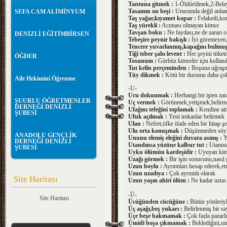
Tantuna gitmek :
1-Öldürülmek,2-Bela
Tasamın on beşi :
Umrumda değil anla
SEFA CAM ALİMİNYUM
Taş yağar,kıyamet kopar :
Felaketli,k
Taş yürekli :
Acıması olmayan kimse
Tavşan boku :
Ne faydası,ne de zararı 
DENİZLİ EĞİTİMBİRSEN
Tebeşire peynir bakışlı :
İyi göremeyen,
Tencere yuvarlanmış,kapağını bulmuş
Tiği teber şahı levent :
Her şeyini tüketm
ÖĞDER
Tosunum :
Gürbüz kimseler için kullanıl
Tut kelin perçeminden :
Boşuna uğraş
Tüy dikmek :
Kötü bir durumu daha çok
Aile Hekimini Öğrenme
-U-
Ucu dokunmak :
Herhangi bir işten za
ŞUURLU ÖĞRETMENLER
Uç vermek :
Görünmek,yetişmek,belirm
DERNEĞİ DENİZLİ
Ufağını tefeğini toplamak :
Kendine ait
ŞUBESİ
Ufuk açılmak :
Yeni imkanlar belirmek
Ulan :
Nefret,öfke ifade eden bir hitap şe
Ulu orta konuşmak :
Düşünmeden söyle
ANADOLU GENÇLİK
Ununu elemiş eleğini duvara asmış :
Y
DERNEĞİ DENİZLİ
Utandınsa yüzüne kalbur tut :
Utanman
ŞUBESİ
Uyku ölümün kardeşidir :
Uyuyan kimse
Uzağı görmek :
Bir işin sonucunu,nasıl 
Uzun boylu :
Ayrıntıları hesap ederek,e
Uzun uzadıya :
Çok ayrıntılı olarak
Site Haritası
Uzun yaşın ahiri ölüm :
Ne kadar uzun y
-Ü-
Site Haritası
Ücüğünden cücüğüne :
Bütün yönleriy
Üç aşağı,beş yukarı :
Belirlenmiş bir say
Üçe beşe bakmamak :
Çok fazla pazarl
Ümidi boşa çıkmamak :
Beklediğini,u