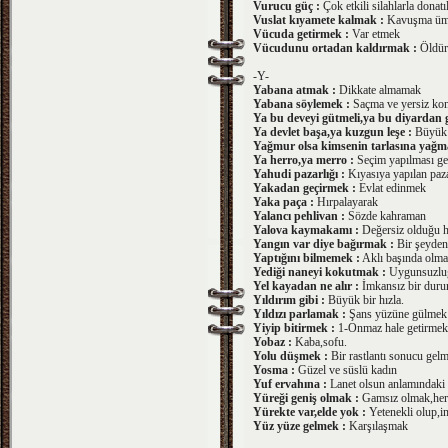
Vurucu güç :
Çok etkili silahlarla donatı
Vuslat kıyamete kalmak :
Kavuşma üm
Vücuda getirmek :
Var etmek
Vücudunu ortadan kaldırmak :
Öldü
-Y-
Yabana atmak :
Dikkate almamak
Yabana söylemek :
Saçma ve yersiz k
Ya bu deveyi gütmeli,ya bu diyardan g
Ya devlet başa,ya kuzgun leşe :
Büyük bi
Yağmur olsa kimsenin tarlasına yağm
Ya herro,ya merro :
Seçim yapılması ge
Yahudi pazarlığı :
Kıyasıya yapılan paza
Yakadan geçirmek :
Evlat edinmek
Yaka paça :
Hırpalayarak
Yalancı pehlivan :
Sözde kahraman
Yalova kaymakamı :
Değersiz olduğu ha
Yangın var diye bağırmak :
Bir şeyden
Yaptığını bilmemek :
Aklı başında olm
Yediği naneyi kokutmak :
Uygunsuzlu
Yel kayadan ne alır :
İmkansız bir durum
Yıldırım gibi :
Büyük bir hızla.
Yıldızı parlamak :
Şans yüzüne gülmek
Yiyip bitirmek :
1-Onmaz hale getirmek,
Yobaz :
Kaba,sofu.
Yolu düşmek :
Bir rastlantı sonucu gel
Yosma :
Güzel ve süslü kadın
Yuf ervahına :
Lanet olsun anlamındaki 
Yüreği geniş olmak :
Gamsız olmak,her 
Yürekte var,elde yok :
Yetenekli olup,im
Yüz yüze gelmek :
Karşılaşmak