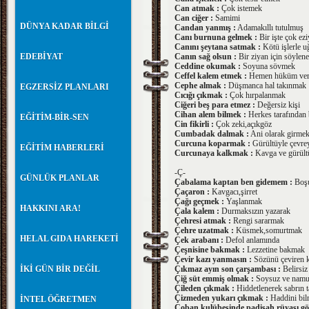
Can atmak :
Çok istemek
Can ciğer :
Samimi
DÜNYA KADAR BİLGİ
Candan yanmış :
Adamakıllı tutulmuş
Canı burnuna gelmek :
Bir işte çok ezi
Canını şeytana satmak :
Kötü işlerle 
EDEBİYAT
Canın sağ olsun :
Bir ziyan için söylene
Ceddine okumak :
Soyuna sövmek
Ceffel kalem etmek :
Hemen hüküm ve
Cephe almak :
Düşmanca hal takınmak
EGZERSİZ PLANLARI
Cıcığı çıkmak :
Çok hırpalanmak
Ciğeri beş para etmez :
Değersiz kişi
Cihan alem bilmek :
Herkes tarafından 
EĞİTİM-BİR-SEN
Cin fikirli :
Çok zeki,açıkgöz
Cumbadak dalmak :
Ani olarak girme
Curcuna koparmak :
Gürültüyle çevrey
EĞİTİM HABERLERİ
Curcunaya kalkmak :
Kavga ve gürült
-Ç-
GÜNLÜK PLANLAR
Çabalama kaptan ben gidemem :
Boşu
Çaçaron :
Kavgacı,şirret
Çağı geçmek :
Yaşlanmak
HAKKINI ARA!
Çala kalem :
Durmaksızın yazarak
Çehresi atmak :
Rengi sararmak
Çehre uzatmak :
Küsmek,somurtmak
HELAL GIDA HAREKETİ
Çek arabanı :
Defol anlamında
Çeşnisine bakmak :
Lezzetine bakmak
Çevir kazı yanmasın :
Sözünü çeviren ki
İKİ GÜN BİR DEĞİL
Çıkmaz ayın son çarşambası :
Belirsiz
Çiğ süt emmiş olmak :
Soysuz ve namu
Çileden çıkmak :
Hiddetlenerek sabrın 
Çizmeden yukarı çıkmak :
Haddini bi
İNTEL ÖĞRETMEN
Çoban kulübesinde padişah rüyası g