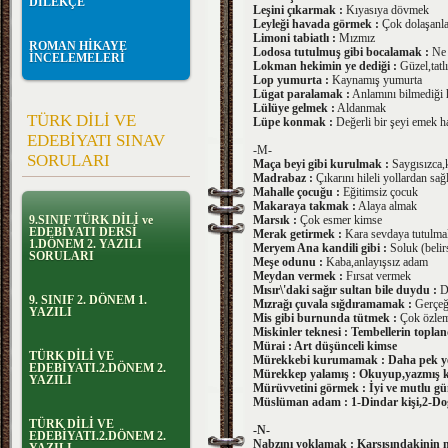
DİLEKÇE
Leşini çıkarmak :
Kıyasıya dövmek
Leyleği havada görmek :
Çok dolaşanla
Limoni tabiatlı :
Mızmız
ROMAN HİKAYE
Lodosa tutulmuş gibi bocalamak :
Ne 
İNCELEMELERİ
Lokman hekimin ye dediği :
Güzel,tatl
Lop yumurta :
Kaynamış yumurta
Lügat paralamak :
Anlamını bilmediği 
Lülüye gelmek :
Aldanmak
TÜRK DİLİ VE
Lüpe konmak :
Değerli bir şeyi emek h
EDEBİYATI SINAV
-M-
SORULARI
Maça beyi gibi kurulmak :
Saygısızca,
Madrabaz :
Çıkarını hileli yollardan sa
Mahalle çocuğu :
Eğitimsiz çocuk
Makaraya takmak :
Alaya almak
9.SINIF TÜRK DİLİ ve
Marsık :
Çok esmer kimse
EDEBİYATI DERSİ
Merak getirmek :
Kara sevdaya tutulma
1.DÖNEM 2. YAZILI
Meryem Ana kandili gibi :
Soluk (belir
SORULARI
Meşe odunu :
Kaba,anlayışsız adam
Meydan vermek :
Fırsat vermek
Mısır\'daki sağır sultan bile duydu :
D
9. SINIF 2. DÖNEM 1.
Mızrağı çuvala sığdıramamak :
Gerçeği
YAZILI
Mis gibi burnunda tütmek :
Çok özle
Miskinler teknesi : Tembellerin toplan
Mürai : Art düşünceli kimse
TÜRK DİLİ VE
Mürekkebi kurumamak : Daha pek y
EDEBİYATI.2.DÖNEM 2.
Mürekkep yalamış : Okuyup,yazmış 
YAZILI
Mürüvvetini görmek : İyi ve mutlu gü
Müslüman adam : 1-Dindar kişi,2-Do
TÜRK DİLİ VE
-N-
EDEBİYATI.2.DÖNEM 2.
Nabzını yoklamak : Karşısındakinin