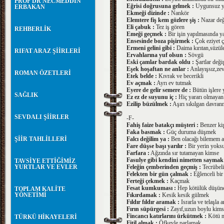
PROF DR NECMEDDİN
Eğrisi doğrusuna gelmek :
Uygunsuz ya
ERBAKAN
Ekmeği dizinde :
Nankör
Elemtere fiş kem gözlere şiş :
Nazar değ
Eli çabuk :
Tez iş gören
REHBERLİK
Emeği geçmek :
Bir işin yapılmasında y
Ensesinde boza pişirmek :
Çok eziyet 
Ermeni gelini gibi :
Daima kırıtan,süzüle
RIFAT ARAZ ŞİİRLERİ
Ervahlarına yuf olsun :
Sövgü
Eski çamlar bardak oldu :
Şartlar değiş
Eşek hoşaftan ne anlar :
Anlayışsız,zevk
ROMAN ÖZETLERİ
Etek belde :
Kıvrak ve becerikli
Ev açmak :
Ayrı ev tutmak
Eyere de gelir semere de :
Bütün işlere 
SAĞLIK
Ez ez de suyunu iç :
Hiç yararı olmayan bi
Ezilip büzülmek :
Aşırı sıkılgan davra
SEVDALI ŞİİRLER
-F-
Fahiş faize batakçı müşteri :
Benzer kiş
Faka basmak :
Güç duruma düşmek
ŞİİR TAHLİLLERİ
Falcı değilim ya :
Ben olacağı bilemem 
Fare düşse başı yarılır :
Bir yerin yoksul
Farfara :
Ağzında sır tutamayan kimse
Fasulye gibi kendini nimetten saymak
TAVSİYE ETTİĞİMİZ
YURTLAR VE EVLER
Feleğin çemberinden geçmiş :
Tecrübeli
Felekten bir gün çalmak :
Eğlenceli bi
Ferteği çekmek :
Kaçmak
Fesat kumkuması :
Hep kötülük düşün
TOPLAM KALİTE
YÖNETİMİ
Fıkırdamak :
Kesik kesik gülmek
Fıldır fıldır aramak :
Israrla ve telaşla 
Fırın süpürgesi :
Zayıf,uzun boylu kims
Fincancı katırlarını ürkütmek :
Kötü ni
TÜRKÜ HİKAYELERİ
Fitil almak :
Öfkeyle parlamak