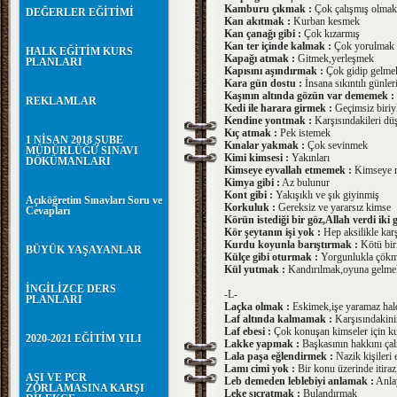
Kamburu çıkmak :
Çok çalışmış olmak
DEĞERLER EĞİTİMİ
Kan akıtmak :
Kurban kesmek
Kan çanağı gibi :
Çok kızarmış
Kan ter içinde kalmak :
Çok yorulmak
HALK EĞİTİM KURS
Kapağı atmak :
Gitmek,yerleşmek
PLANLARI
Kapısını aşındırmak :
Çok gidip gelme
Kara gün dostu :
İnsana sıkıntılı günle
Kaşının altında gözün var dememek :
REKLAMLAR
Kedi ile harara girmek :
Geçimsiz biriyl
Kendine yontmak :
Karşısındakileri d
Kıç atmak :
Pek istemek
1 NİSAN 2018 ŞUBE
Kınalar yakmak :
Çok sevinmek
MÜDÜRLÜĞÜ SINAVI
Kimi kimsesi :
Yakınları
DÖKÜMANLARI
Kimseye eyvallah etmemek :
Kimseye m
Kimya gibi :
Az bulunur
Kont gibi :
Yakışıklı ve şık giyinmiş
Açıköğretim Sınavları Soru ve
Korkuluk :
Gereksiz ve yararsız kimse
Cevapları
Körün istediği bir göz,Allah verdi iki g
Kör şeytanın işi yok :
Hep aksilikle karşı
Kurdu koyunla barıştırmak :
Kötü biri
BÜYÜK YAŞAYANLAR
Külçe gibi oturmak :
Yorgunlukla çök
Kül yutmak :
Kandırılmak,oyuna gelme
İNGİLİZCE DERS
-L-
PLANLARI
Laçka olmak :
Eskimek,işe yaramaz hal
Laf altında kalmamak :
Karşısındakini
Laf ebesi :
Çok konuşan kimseler için kul
2020-2021 EĞİTİM YILI
Lakke yapmak :
Başkasının hakkını ça
Lala paşa eğlendirmek :
Nazik kişileri
Lamı cimi yok :
Bir konu üzerinde itiraz 
AŞI VE PCR
Leb demeden leblebiyi anlamak :
Anlay
ZORLAMASINA KARŞI
Leke sıçratmak :
Bulandırmak