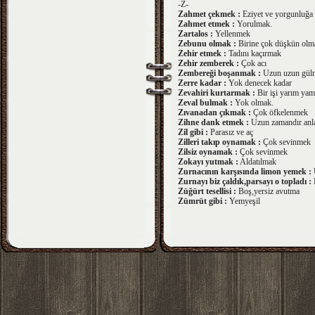
-Z-
Zahmet çekmek :
Eziyet ve yorgunluğa
Zahmet etmek :
Yorulmak.
Zartalos :
Yellenmek
Zebunu olmak :
Birine çok düşkün olm
Zehir etmek :
Tadını kaçırmak
Zehir zemberek :
Çok acı
Zembereği boşanmak :
Uzun uzun gül
Zerre kadar :
Yok denecek kadar
Zevahiri kurtarmak :
Bir işi yarım yam
Zeval bulmak :
Yok olmak.
Zıvanadan çıkmak :
Çok öfkelenmek
Zihne dank etmek :
Uzun zamandır anlaş
Zil gibi :
Parasız ve aç
Zilleri takıp oynamak :
Çok sevinmek
Zilsiz oynamak :
Çok sevinmek
Zokayı yutmak :
Aldatılmak
Zurnacının karşısında limon yemek :
U
Zurnayı biz çaldık,parsayı o topladı :
H
Züğürt tesellisi :
Boş,yersiz avutma
Zümrüt gibi :
Yemyeşil