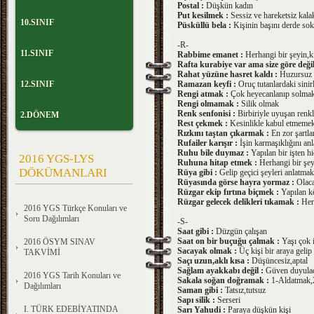
Postal :
Düşkün kadın
Put kesilmek :
Sessiz ve hareketsiz kal
10.SINIF
Püsküllü bela :
Kişinin başını derde so
-R-
11.SINIF
Rabbime emanet :
Herhangi bir şeyin,k
Rafta kurabiye var ama size göre değil
Rahat yüzüne hasret kaldı :
Huzursuz 
12.SINIF
Ramazan keyfi :
Oruç tutanlardaki sinirl
Rengi atmak :
Çok heyecanlanıp solma
Rengi olmamak :
Silik olmak
Renk senfonisi :
Birbiriyle uyuşan renk
2.DÖNEM
Rest çekmek :
Kesinlikle kabul etmeme
Rızkını taştan çıkarmak :
En zor şartla
Rufailer karışır :
İşin karmaşıklığını anl
Ruhu bile duymaz :
Yapılan bir işten h
2016 YGS-LYS
Ruhuna hitap etmek :
Herhangi bir şe
DÖKÜMANLARI
Rüya gibi :
Gelip geçici şeyleri anlatmak 
Rüyasında görse hayra yormaz :
Olaca
Rüzgar ekip fırtına biçmek :
Yapılan k
Rüzgar gelecek delikleri tıkamak :
Her 
2016 YGS Türkçe Konuları ve
Soru Dağılımları
-S-
Saat gibi :
Düzgün çalışan
Saat on bir buçuğu çalmak :
Yaşı çok 
2016 ÖSYM SINAV
Sacayak olmak :
Üç kişi bir araya geli
TAKVİMİ
Saçı uzun,aklı kısa :
Düşüncesiz,aptal
Sağlam ayakkabı değil :
Güven duyulac
2016 YGS Tarih Konuları ve
Sakala soğan doğramak :
1-Aldatmak,2
Dağılımları
Saman gibi :
Tatsız,tutsuz
Sapı silik :
Serseri
I. TÜRK EDEBİYATINDA
Sarı Yahudi :
Paraya düşkün kişi