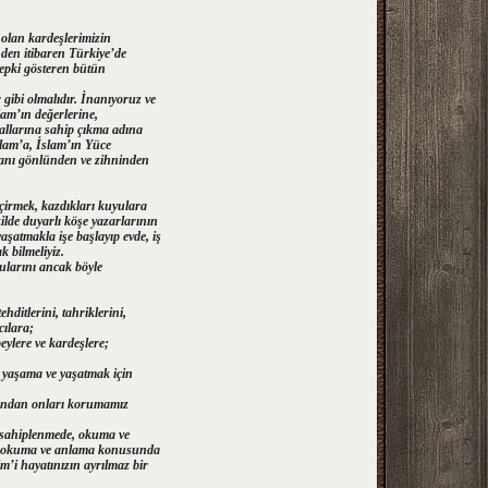
 olan kardeşlerimizin
ünden itibaren Türkiye’de
epki gösteren bütün
r gibi olmalıdır. İnanıyoruz ve
lam’ın değerlerine,
sallarına sahip çıkma adına
lam’a, İslam’ın Yüce
manı gönlünden ve zihninden
irmek, kazdıkları kuyulara
lde duyarlı köşe yazarlarının
aşatmakla işe başlayıp evde, iş
 bilmeliyiz.
kularını ancak böyle
ditlerini, tahriklerini,
cılara;
eylere ve kardeşlere;
 yaşama ve yaşatmak için
arından onları korumamız
i sahiplenmede, okuma ve
’i okuma ve anlama konusunda
m’i hayatınızın ayrılmaz bir