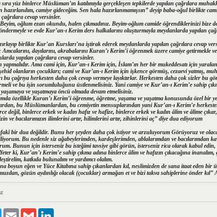
ı sıra yüz binlerce Müslüman’ın katılımıyla gerçekleşen tepkilerde yapılan çağrılara muhak
hazırlandım, camiye gideceğim. Sen hala hazırlanmamışsın” deyip baba-oğul birlikte camiy
çağrılara cevap versinler.
“Beyim, oğlum ezan okundu, halen çıkmadınız. Beyim-oğlum camide öğrendiklerinizi bize de 
öndermeyle ve evde Kur’an-ı Kerim ders halkalarını oluşturmayla meydanlarda yapılan çağrı
zırlayıp birlikte Kur’an Kursları’na iştirak ederek meydanlarda yapılan çağrılara cevap vers
 Amcalarını, dayılarını, akrabalarını Kuran’ı Kerim’i öğrenmek üzere camiye getirmekle ve
larda yapılan çağrılara cevap versinler.
pmalıdır. Ama cami için, Kur’an-ı Kerim için, İslam’ın her bir mukeddesatı için yaralana
şehid olanların çocukları; cami ve Kur’an-ı Kerim için işkence görmüş, cezaevi yatmış, muh
ı bu çağrıya herkesten daha çok cevap vermeye layıktırlar. Herkesten daha çok sizler bu göre
örmeli ve bu işin sorumluluğunu üstlenmelisiniz. Yani camiye ve Kur’an-ı Kerim’e sahip çı
yaşamaya ve yaşatmaya öncü olmada devam etmelisiniz.
rımda özellikle Kuran’ı Kerim’i öğrenme, öğretme, yaşama ve yaşatma konusunda özel bir ye
rdan, bu Müslümanlardan, bu cemiyetin mensuplarından yani Kur’an-ı Kerim’e herkeste
rce değil, binlerce erkek ve kadın hafız ve hafîze, binlerce erkek ve kadın âlim ve âlime çıkar
n ve bacılarımızın ilimlerini artır, hilimlerini artır, zihinlerini aç” diye dua ediyorum
fakî bir dua değildir. Bunu her şeyden daha çok istiyor ve arzuluyorum Görüyoruz ve olac
liyorum. Bu nedenle siz ağabeylerimden, kardeşlerimden, ablalarımdan ve bacılarımdan kav
orum. Bunun için isterseniz bu isteğimi tavsiye gibi görün, isterseniz rica olarak kabul edin
 Yeter ki, Kur’an’ı Kerim’e sahip çıkma adına binlerce âlim ve hafızın çıkacağına inanalım, 
eştirelim, katkıda bulunalım ve yardımcı olalım.
na boyun eğen ve Yüce Kitabına sahip çıkanlardan kıl, neslimizden de sana itaat eden bir 
muzdan, gözün aydınlığı olacak (çocuklar) armağan et ve bizi takva sahiplerine önder kıl”
z
ook
Twitter
Email
Gmail
LinkedIn