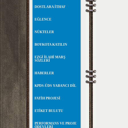
DOSTLARA İTHAF
EĞLENCE
NÜKTELER
BOYKOTA KATILIN
EZGİ İLAHİ MARŞ
SÖZLERİ
HABERLER
KPDS-ÜDS YABANCI DİL
FATİH PROJESİ
ETİKET BULUTU
PERFORMANS VE PROJE
ÖDEVLERİ