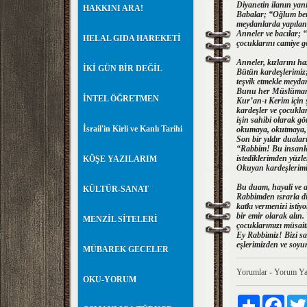
Diyanetin ilanın yan
HAKKINI ARA!
Babalar; “Oğlum ben 
meydanlarda yapılan 
Anneler ve bacılar; 
HELAL GIDA HAREKETİ
çocuklarını camiye g
Anneler, kızlarını ha
İKİ GÜN BİR DEĞİL
Bütün kardeşlerimiz;
teşvik etmekle meydan
Bunu her Müslüman ya
İNTEL ÖĞRETMEN
Kur’an-ı Kerim için 
kardeşler ve çocuklar
işin sahibi olarak g
İsrail'in Kirli ve Kanlı Tarihi
okumaya, okutmaya, 
Son bir yıldır duala
“Rabbim! Bu insanla
istediklerimden yüzle
KÖŞE YAZILARIM
Okuyan kardeşlerimizi
Bu duam, hayali ve a
KÜLTÜR-SANAT
Rabbimden ısrarla di
katkı vermenizi istiy
bir emir olarak alın.
MENZİL SİTELERİ
çocuklarımızı müsaitl
Ey Rabbimiz! Bizi sa
eşlerimizden ve soyu
MÜBAREK GECELER
Yorumlar
-
Yorum Ya
OKU-YORUM
Paylaş
Faceb