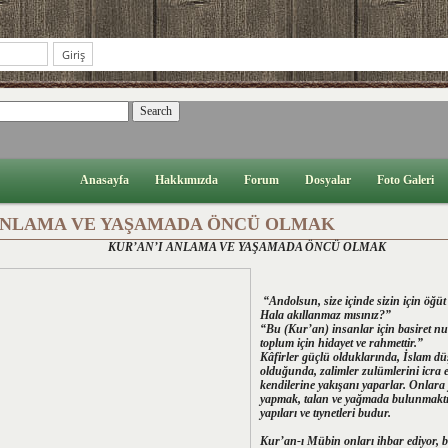
Anasayfa
Hakkımızda
Forum
Dosyalar
Foto Galeri
 ANLAMA VE YAŞAMADA ÖNCÜ OLMAK
KUR’AN’I ANLAMA VE YAŞAMADA ÖNCÜ OLMAK
“Andolsun, size içinde sizin için öğüt
Hala akıllanmaz mısınız?”
“Bu (Kur’an) insanlar için basiret nu
toplum için hidayet ve rahmettir.”
Kâfirler güçlü olduklarında, İslam d
olduğunda, zalimler zulümlerini icra 
kendilerine yakışanı yaparlar. Onlara 
yapmak, talan ve yağmada bulunmaktır
yapıları ve tıynetleri budur.
Kur’an-ı Mübin onları ihbar ediyor, b