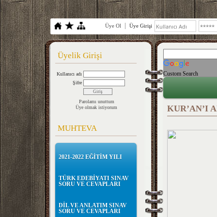
Üye Ol
Üye Girişi
Üyelik Girişi
Custom Search
Kullanıcı adı
Şifre
Parolamı unuttum
KUR’AN’I
Üye olmak istiyorum
MUHTEVA
2021-2022 EĞİTİM YILI
TÜRK EDEBİYATI SINAV
SORU VE CEVAPLARI
DİL VE ANLATIM SINAV
SORU VE CEVAPLARI