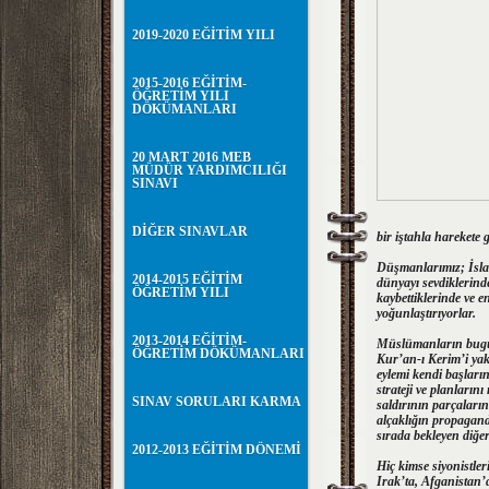
2019-2020 EĞİTİM YILI
2015-2016 EĞİTİM-
ÖĞRETİM YILI
DÖKÜMANLARI
20 MART 2016 MEB
MÜDÜR YARDIMCILIĞI
SINAVI
DİĞER SINAVLAR
bir iştahla harekete g
Düşmanlarımız; İslam
2014-2015 EĞİTİM
dünyayı sevdiklerinde
ÖĞRETİM YILI
kaybettiklerinde ve 
yoğunlaştırıyorlar.
2013-2014 EĞİTİM-
Müslümanların bugünkü
ÖĞRETİM DÖKÜMANLARI
Kur’an-ı Kerim’i yaka
eylemi kendi başları
strateji ve planları
SINAV SORULARI KARMA
saldırının parçaları
alçaklığın propagand
sırada bekleyen diğer
2012-2013 EĞİTİM DÖNEMİ
Hiç kimse siyonistle
Irak’ta, Afganistan’