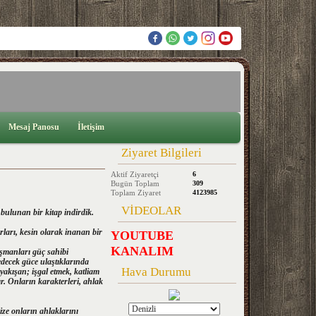
Mesaj Panosu
İletişim
Ziyaret Bilgileri
Aktif Ziyaretçi
6
Bugün Toplam
309
Toplam Ziyaret
4123985
VİDEOLAR
 bulunan bir kitap indirdik.
rları, kesin olarak inanan bir
YOUTUBE
KANALIM
üşmanları güç sahibi
edecek güce ulaştıklarında
Hava Durumu
yakışan; işgal etmek, katliam
. Onların karakterleri, ahlak
ize onların ahlaklarını