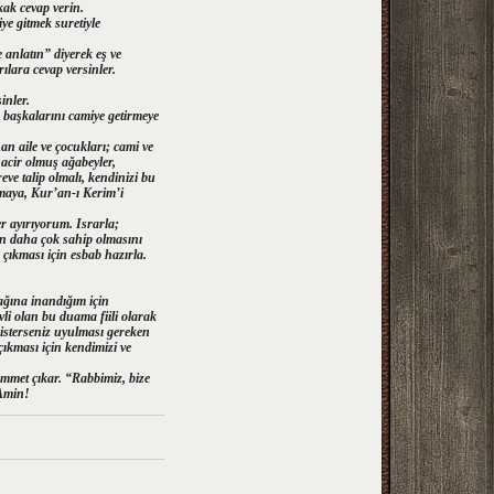
kak cevap verin.
e gitmek suretiyle
anlatın” diyerek eş ve
lara cevap versinler.
inler.
 başkalarını camiye getirmeye
n aile ve çocukları; cami ve
acir olmuş ağabeyler,
ve talip olmalı, kendinizi bu
kmaya, Kur’an-ı Kerim’i
r ayırıyorum. Israrla;
n daha çok sahip olmasını
, çıkması için esbab hazırla.
ağına inandığım için
li olan bu duama fiili olarak
, isterseniz uyulması gereken
çıkması için kendimizi ve
ümmet çıkar. “Rabbimiz, bize
 Amin!