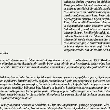
anlatıyor. Onları uyararak bu ahlaklar
Vazgeçmedikleri takdirde onları dünyad
ve ahirette en şiddetli bir şekilde ceza
Müslümanlara da nasıl korunacağımızı
durduracağımızı, nasıl karşı koyacağım
defedeceğimizi bildiriyor, beyan ediyor,
Evet, İslam’a, Müslümanlara İslam’ın 
ve düşmanlıklar onları ahlakı ve karak
bulduklarında, menfaat ve çıkarları 
düşmanlıklarını kendileri dışındaki t
onların Müslümanlara, İslam’a, İslam’
düşmanlığı vardır ve her fırsatta bunu
Müslümanlar güç ve kuvvet bakımında
ve İslam düşmanlarına karşı güç ve k
vazgeçtiklerinde, Kur’an ve Sünnet bağ
eçerler.
’a, Müslümanlara ve İslam’ın kutsal değerlerine pervasızca saldırılarını özellikle Müslü
, ölümden korktuklarında, bir cesedin birer azası, bir binanın kenetlenmiş taşları olma ina
en önemlisi Kur’an’ı ve sünneti okumakta, anlamakta ve yaşamakta gevşeklik gösterdiklerind
 vaziyet ve halleri onların iştahlarını kabartıyor, şımartıyor, aşağılık yapıyor, alçak yapı
n alçakların, lanetlenmişlerin, aşağılık mahlûkların hiçbir şeyi programsız, plansız ve hes
na uykudan kalkıp yapmamışlar, bir eğlence âleminde sarhoş kafayla böyle bir şeye karar ver
nı ne zaman yaptıkları bilinmese bile, İslam’a ve İslam’ın kutsallarına karşı uzun zamandır
ndan biri olduğundan hiçbir şüphe yoktur. Plan gereği bir hafta, on gün önceden bütün dü
asını yapıp bir atmosfer oluşturdular. Yine planın bir parçası olarak işi başlatan papaz ke
 alçakları devreye soktular.
ri ve büyük şeytan Amerika yöneticilerini bu işte masum görmesin, görmeye çalışmasın. Zir
da, Somali’de, Filistin’de, Guantanamo’da yaptıkları benzer alçaklıkları unutmamışlardır