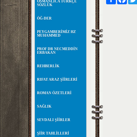
OSMANLICA TÜRKÇE
SÖZLÜK
ÖĞ-DER
PEYGAMBERİMİZ HZ
MUHAMMED
PROF DR NECMEDDİN
ERBAKAN
REHBERLİK
RIFAT ARAZ ŞİİRLERİ
ROMAN ÖZETLERİ
SAĞLIK
SEVDALI ŞİİRLER
ŞİİR TAHLİLLERİ