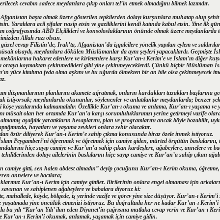
erilecek cevabın sadece meydanlara çıkıp onları tel’in etmek olmadığını bilmek lazımdır.
Afganistan başta olmak üzere gösterilen tepkilerden dolayı kurşunlara muhatap olup şehit
tsin. Yaralılara acil şifalar nasip etsin ve gaziliklerini kendi katında kabul etsin. Yine ilk g
am coğrafyasında ABD Elçilikleri ve konsolosluklarının önünde olmak üzere meydanlarda t
mizden Allah razı olsun.
güzel cevap Filistin’de, Irak’ta, Afganistan’da işgalcilere yönelik yapılan eylem ve saldırıla
r müsait olsaydı, meydanlara dökülen Müslümanlar da aynı şeyleri yapacaklardı. Geçmişte İs
al mekânlarına hakaret edenlere ve kirletenlere karşı Kur’an-ı Kerim’e ve İslam’ın diğer kut
nı ortaya koymaktan çekinmedikleri gibi yine çekinmeyeceklerdi. Çünkü hiçbir Müslüman İs
’ın yüce kitabına feda olma aşkını ve bu uğurda ölmekten bir an bile olsa çekinmeyecek i
az.
m düşmanlarının planlarını akamete uğratmak, onların kurdukları tuzakları başlarına geç
ak istiyorsak; meydanlarda okunanlar, söylenenler ve anlatılanlar meydanlarda; benzer şeki
eri köşe yazılarında kalmamalıdır. Özellikle Kur’an-ı okuma ve anlama, Kur’an-ı yaşama ve y
anı müsait olan her ortamda Kur’an’a karşı sorumluluklarımızı yerine getirmeyi vazife olarak
 almamış aşağılık yaratıkların hesaplarını, plan ve programlarını ancak böyle bozabilir, uy
yaptığımızda, hayatları ve yaşama zevkleri onlara zehir olacaktır.
an özür diliyerek Kur’an-ı Kerim’e sahip çıkma konusunda biraz özele inmek istiyoruz.
İslam Peygamberi’ni öğrenmek ve öğretmek için camiye giden, mürted örgütün baskılarını, teh
andalarını hiçe sayıp camiye ve Kur’an’a sahip çıkan kardeşlere, ağabeylere, annelere ve ba
ehditlerinden dolayı ailelerinin baskılarını hiçe sayıp camiye ve Kur’an’a sahip çıkan ağab
n camiye gitti, sen halen abdest almadın” deyip çocuğunu Kur’an-ı Kerim okuma, öğretme,
ren annelere ve bacılara;
klarımız Kur’an-ı Kerim için camiye gittiler. Birilerinin onlara engel olmaması için arkal
ı savunan ve sahiplenen ağabeylere ve babalara diyoruz ki:
 mahallede, köyde, bölgede, iş yerinde vazife ve görev yine size düşüyor. Kur’an-ı Kerim’
 yaşatmada yine öncülük etmenizi istiyoruz. Bu doğrultuda her ne kadar Kur’an-ı Kerim
da bu yılı “Kur’an Yılı’ ilan eden Diyanet’in çağrısına mutlaka cevap verin ve Kur’an-ı Keri
e Kur’an-ı Kerim’i okumak, anlamak, yaşamak için camiye gidin.