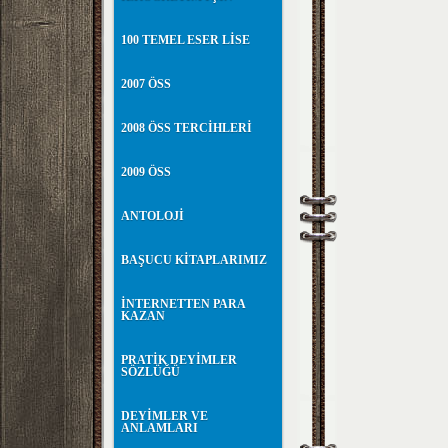
100 TEMEL ESER LİSE
2007 ÖSS
2008 ÖSS TERCİHLERİ
2009 ÖSS
ANTOLOJİ
BAŞUCU KİTAPLARIMIZ
İNTERNETTEN PARA
KAZAN
PRATİK DEYİMLER
SÖZLÜĞÜ
DEYİMLER VE
ANLAMLARI