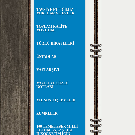
TAVSİYE ETTİĞİMİZ
YURTLAR VE EVLER
TOPLAM KALİTE
YÖNETİMİ
TÜRKÜ HİKAYELERİ
ÜSTADLAR
YAZI ARŞİVİ
YAZILI VE SÖZLÜ
NOTLARI
YIL SONU İŞLEMLERİ
ZÜMRELER
100 TEMEL ESER MİLLİ
EĞİTİM BAKANLIĞI
İLKÖĞRETİM İÇİN