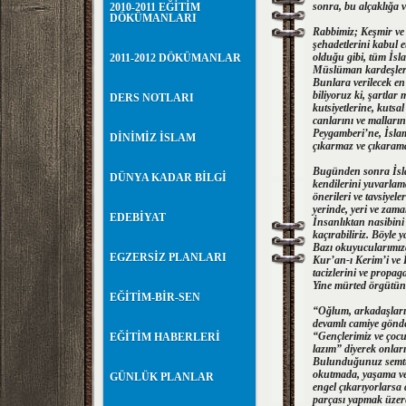
sonra, bu alçaklığa v
2010-2011 EĞİTİM
DÖKÜMANLARI
Rabbimiz; Keşmir ve 
şehadetlerini kabul e
olduğu gibi, tüm İsl
2011-2012 DÖKÜMANLAR
Müslüman kardeşleri
Bunlara verilecek en 
biliyoruz ki, şartla
DERS NOTLARI
kutsiyetlerine, kuts
canlarını ve malları
Peygamberi’ne, İslam
DİNİMİZ İSLAM
çıkarmaz ve çıkaram
Bugünden sonra İsla
DÜNYA KADAR BİLGİ
kendilerini yuvarlam
önerileri ve tavsiyel
yerinde, yeri ve zam
EDEBİYAT
İnsanlıktan nasibini
kaçırabiliriz. Böyle 
Bazı okuyucularımızd
EGZERSİZ PLANLARI
Kur’an-ı Kerim’i ve 
tacizlerini ve propag
Yine mürted örgütün t
EĞİTİM-BİR-SEN
“Oğlum, arkadaşları
devamlı camiye gönde
“Gençlerimiz ve çocu
EĞİTİM HABERLERİ
lazım” diyerek onlar
Bulunduğunuz semtte,
okutmada, yaşama ve
GÜNLÜK PLANLAR
engel çıkarıyorlarsa 
parçası yapmak üzer