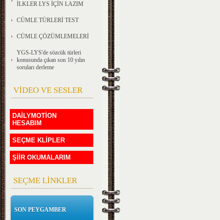
İLKLER LYS İÇİN LAZIM
CÜMLE TÜRLERİ TEST
CÜMLE ÇÖZÜMLEMELERİ
YGS-LYS'de sözcük türleri
konusunda çıkan son 10 yılın
soruları derleme
VİDEO VE SESLER
DAİLYMOTİON
HESABIM
SEÇME KLİPLER
ŞİİR OKUMALARIM
SEÇME LİNKLER
SON PEYGAMBER