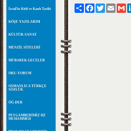
Paylaş
Facebook
Twitter
Email
Gm
İsrail'in Kirli ve Kanlı Tarihi
KÖŞE YAZILARIM
KÜLTÜR-SANAT
MENZİL SİTELERİ
MÜBAREK GECELER
OKU-YORUM
OSMANLICA TÜRKÇE
SÖZLÜK
ÖĞ-DER
PEYGAMBERİMİZ HZ
MUHAMMED