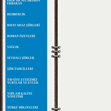
PROF DR NECMEDDİN
ERBAKAN
REHBERLİK
RIFAT ARAZ ŞİİRLERİ
ROMAN ÖZETLERİ
SAĞLIK
SEVDALI ŞİİRLER
ŞİİR TAHLİLLERİ
TAVSİYE ETTİĞİMİZ
YURTLAR VE EVLER
TOPLAM KALİTE
YÖNETİMİ
TÜRKÜ HİKAYELERİ