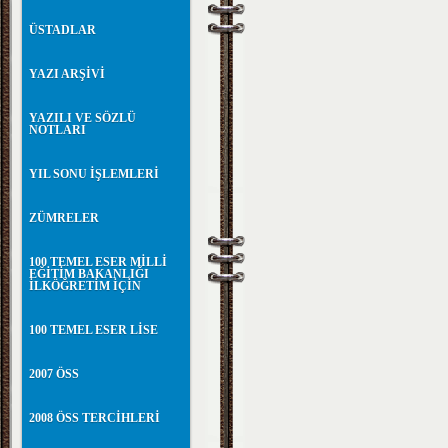
ÜSTADLAR
YAZI ARŞİVİ
YAZILI VE SÖZLÜ
NOTLARI
YIL SONU İŞLEMLERİ
ZÜMRELER
100 TEMEL ESER MİLLİ
EĞİTİM BAKANLIĞI
İLKÖĞRETİM İÇİN
100 TEMEL ESER LİSE
2007 ÖSS
2008 ÖSS TERCİHLERİ