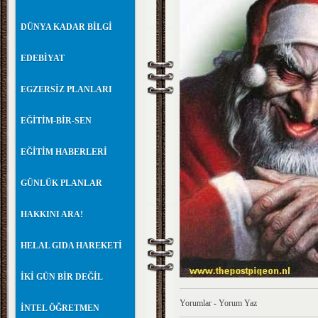
DÜNYA KADAR BİLGİ
EDEBİYAT
EGZERSİZ PLANLARI
EĞİTİM-BİR-SEN
EĞİTİM HABERLERİ
GÜNLÜK PLANLAR
HAKKINI ARA!
HELAL GIDA HAREKETİ
İKİ GÜN BİR DEĞİL
Yorumlar
-
Yorum Yaz
İNTEL ÖĞRETMEN