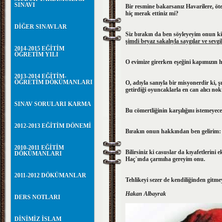
SINAVI
Bir resmine bakarsanız Havarilere, öt
hiç merak ettiniz mi?
DİĞER SINAVLAR
Siz bırakın da ben söyleyeyim onun 
şimdi beyaz sakalıyla saygılar ve sevgi
2014-2015 EĞİTİM
ÖĞRETİM YILI
O evimize girerken eşeğini kapımızın 
2013-2014 EĞİTİM-
ÖĞRETİM DÖKÜMANLARI
O, adıyla sanıyla bir misyonerdir ki, ş
getirdiği oyuncaklarla en can alıcı n
SINAV SORULARI KARMA
Bu cömertliğinin karşılığını istemeye
2012-2013 EĞİTİM DÖNEMİ
Bırakın onun hakkından ben gelirim: İş
2010-2011 EĞİTİM
Bilirsiniz ki casuslar da kıyafetlerini
DÖKÜMANLARI
Haç`ında çarmıha gereyim onu.
2011-2012 DÖKÜMANLAR
Teh
like
yi sezer de kendiliğinden gitm
Hakan Albayrak
DERS NOTLARI
DİNİMİZ İSLAM