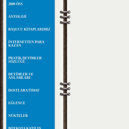
2009 ÖSS
ANTOLOJİ
BAŞUCU KİTAPLARIMIZ
İNTERNETTEN PARA
KAZAN
PRATİK DEYİMLER
SÖZLÜĞÜ
DEYİMLER VE
ANLAMLARI
DOSTLARA İTHAF
EĞLENCE
NÜKTELER
BOYKOTA KATILIN