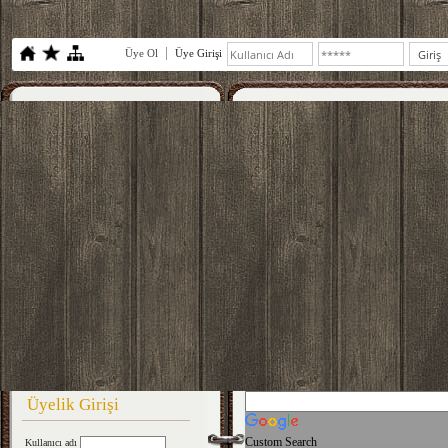
Üye Ol
Üye Girişi
Üyelik Girişi
Custom Search
Kullanıcı adı