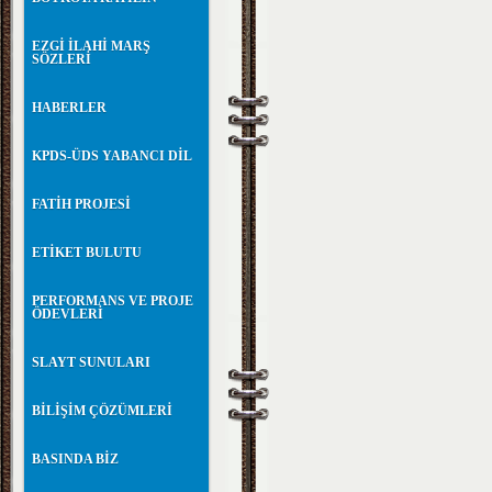
EZGİ İLAHİ MARŞ
SÖZLERİ
HABERLER
KPDS-ÜDS YABANCI DİL
FATİH PROJESİ
ETİKET BULUTU
PERFORMANS VE PROJE
ÖDEVLERİ
SLAYT SUNULARI
BİLİŞİM ÇÖZÜMLERİ
BASINDA BİZ