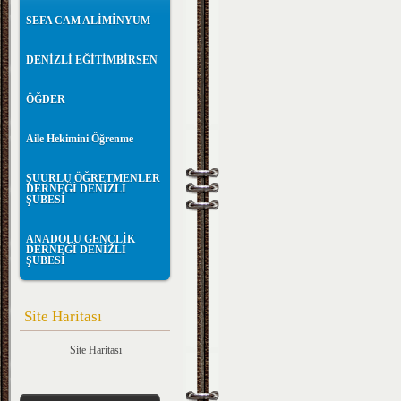
SEFA CAM ALİMİNYUM
DENİZLİ EĞİTİMBİRSEN
ÖĞDER
Aile Hekimini Öğrenme
ŞUURLU ÖĞRETMENLER
DERNEĞİ DENİZLİ
ŞUBESİ
ANADOLU GENÇLİK
DERNEĞİ DENİZLİ
ŞUBESİ
Site Haritası
Site Haritası