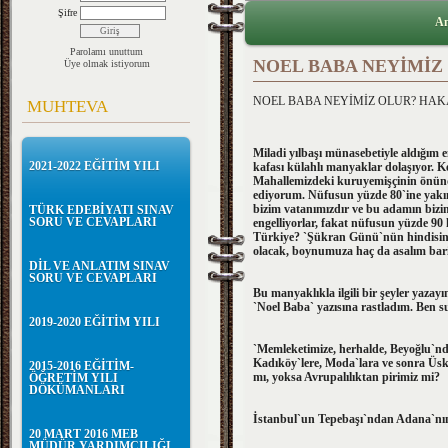
Şifre
An
Parolamı unuttum
NOEL BABA NEYİMİZ
Üye olmak istiyorum
NOEL BABA NEYİMİZ OLUR? HAK
MUHTEVA
Miladi yılbaşı münasebetiyle aldığım 
2021-2022 EĞİTİM YILI
kafası külahlı manyaklar dolaşıyor.
Mahallemizdeki kuruyemişçinin önün
ediyorum. Nüfusun yüzde 80`ine yakı
bizim vatanımızdır ve bu adamın bizim
TÜRK EDEBİYATI SINAV
SORU VE CEVAPLARI
engelliyorlar, fakat nüfusun yüzde 9
Türkiye? `Şükran Günü`nün hindisini, 
olacak, boynumuza haç da asalım bar
DİL VE ANLATIM SINAV
SORU VE CEVAPLARI
Bu manyaklıkla ilgili bir şeyler yazay
`Noel Baba` yazısına rastladım. Ben 
2019-2020 EĞİTİM YILI
`Memleketimize, herhalde, Beyoğlu`nda
Kadıköy`lere, Moda`lara ve sonra Üs
2015-2016 EĞİTİM-
mı, yoksa Avrupalılıktan pirimiz mi?
ÖĞRETİM YILI
DÖKÜMANLARI
İstanbul`un Tepebaşı`ndan Adana`nın 
20 MART 2016 MEB
MÜDÜR YARDIMCILIĞI