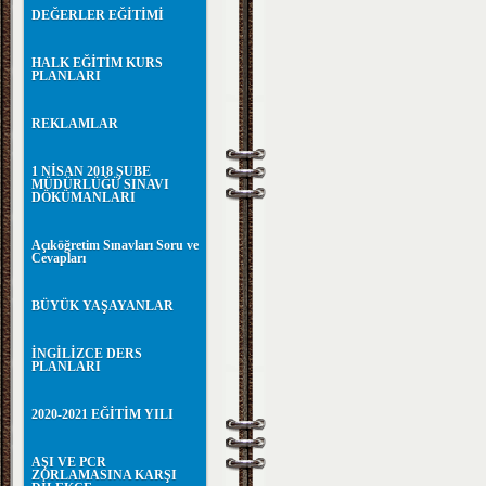
DEĞERLER EĞİTİMİ
HALK EĞİTİM KURS
PLANLARI
REKLAMLAR
1 NİSAN 2018 ŞUBE
MÜDÜRLÜĞÜ SINAVI
DÖKÜMANLARI
Açıköğretim Sınavları Soru ve
Cevapları
BÜYÜK YAŞAYANLAR
İNGİLİZCE DERS
PLANLARI
2020-2021 EĞİTİM YILI
AŞI VE PCR
ZORLAMASINA KARŞI