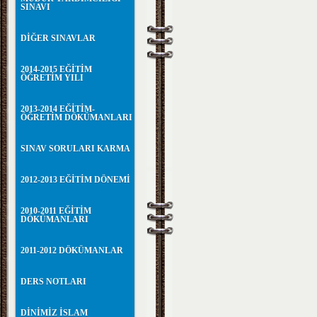
SINAVI
DİĞER SINAVLAR
2014-2015 EĞİTİM
ÖĞRETİM YILI
2013-2014 EĞİTİM-
ÖĞRETİM DÖKÜMANLARI
SINAV SORULARI KARMA
2012-2013 EĞİTİM DÖNEMİ
2010-2011 EĞİTİM
DÖKÜMANLARI
2011-2012 DÖKÜMANLAR
DERS NOTLARI
DİNİMİZ İSLAM