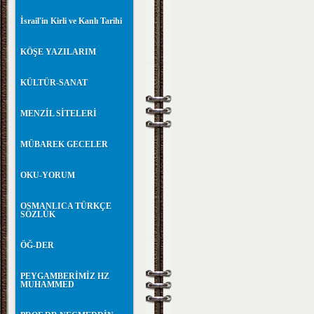
İsrail'in Kirli ve Kanlı Tarihi
KÖŞE YAZILARIM
KÜLTÜR-SANAT
MENZİL SİTELERİ
MÜBAREK GECELER
OKU-YORUM
OSMANLICA TÜRKÇE
SÖZLÜK
ÖĞ-DER
PEYGAMBERİMİZ HZ
MUHAMMED