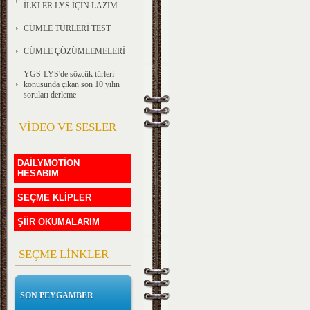
İLKLER LYS İÇİN LAZIM
CÜMLE TÜRLERİ TEST
CÜMLE ÇÖZÜMLEMELERİ
YGS-LYS'de sözcük türleri
konusunda çıkan son 10 yılın
soruları derleme
VİDEO VE SESLER
DAİLYMOTİON
HESABIM
SEÇME KLİPLER
ŞİİR OKUMALARIM
SEÇME LİNKLER
SON PEYGAMBER