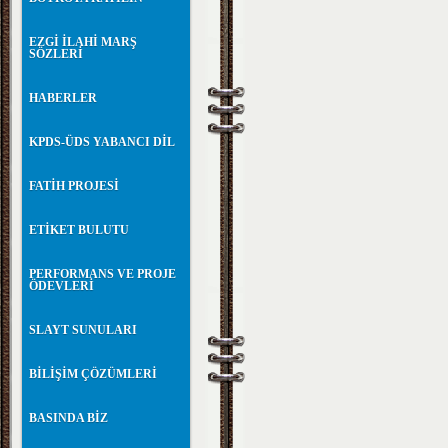
EZGİ İLAHİ MARŞ
SÖZLERİ
HABERLER
KPDS-ÜDS YABANCI DİL
FATİH PROJESİ
ETİKET BULUTU
PERFORMANS VE PROJE
ÖDEVLERİ
SLAYT SUNULARI
BİLİŞİM ÇÖZÜMLERİ
BASINDA BİZ