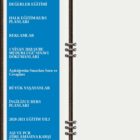
DEĞERLER EĞİTİMİ
HALK EĞİTİM KURS
PLANLARI
REKLAMLAR
1 NİSAN 2018 ŞUBE
MÜDÜRLÜĞÜ SINAVI
DÖKÜMANLARI
Açıköğretim Sınavları Soru ve
Cevapları
BÜYÜK YAŞAYANLAR
İNGİLİZCE DERS
PLANLARI
2020-2021 EĞİTİM YILI
AŞI VE PCR
ZORLAMASINA KARŞI