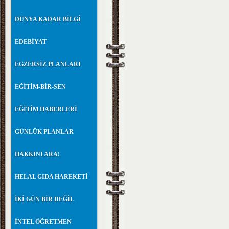
DÜNYA KADAR BİLGİ
EDEBİYAT
EGZERSİZ PLANLARI
EĞİTİM-BİR-SEN
EĞİTİM HABERLERİ
GÜNLÜK PLANLAR
HAKKINI ARA!
HELAL GIDA HAREKETİ
İKİ GÜN BİR DEĞİL
İNTEL ÖĞRETMEN