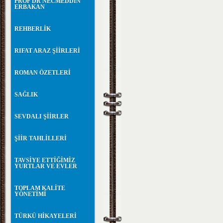
PROF DR NECMEDDİN
ERBAKAN
REHBERLİK
RIFAT ARAZ ŞİİRLERİ
ROMAN ÖZETLERİ
SAĞLIK
SEVDALI ŞİİRLER
ŞİİR TAHLİLLERİ
TAVSİYE ETTİĞİMİZ
YURTLAR VE EVLER
TOPLAM KALİTE
YÖNETİMİ
TÜRKÜ HİKAYELERİ