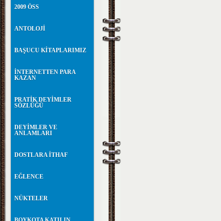
2009 ÖSS
ANTOLOJİ
BAŞUCU KİTAPLARIMIZ
İNTERNETTEN PARA
KAZAN
PRATİK DEYİMLER
SÖZLÜĞÜ
DEYİMLER VE
ANLAMLARI
DOSTLARA İTHAF
EĞLENCE
NÜKTELER
BOYKOTA KATILIN