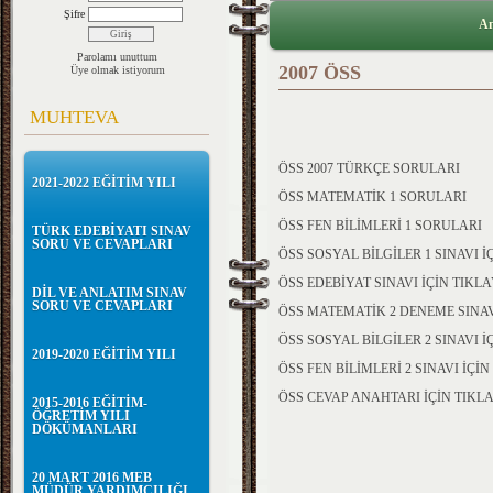
Şifre
An
Parolamı unuttum
2007 ÖSS
Üye olmak istiyorum
MUHTEVA
ÖSS 2007 TÜRKÇE SORULARI
2021-2022 EĞİTİM YILI
ÖSS MATEMATİK 1 SORULARI
ÖSS FEN BİLİMLERİ 1 SORULARI
TÜRK EDEBİYATI SINAV
SORU VE CEVAPLARI
ÖSS SOSYAL BİLGİLER 1 SINAVI İ
ÖSS EDEBİYAT SINAVI İÇİN TIKL
DİL VE ANLATIM SINAV
SORU VE CEVAPLARI
ÖSS MATEMATİK 2 DENEME SINAV
ÖSS SOSYAL BİLGİLER 2 SINAVI İ
2019-2020 EĞİTİM YILI
ÖSS FEN BİLİMLERİ 2 SINAVI İÇİ
ÖSS CEVAP ANAHTARI İÇİN TIKL
2015-2016 EĞİTİM-
ÖĞRETİM YILI
DÖKÜMANLARI
20 MART 2016 MEB
MÜDÜR YARDIMCILIĞI