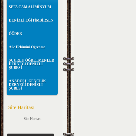
SEFA CAM ALİMİNYUM
DENİZLİ EĞİTİMBİRSEN
ÖĞDER
Aile Hekimini Öğrenme
ŞUURLU ÖĞRETMENLER
DERNEĞİ DENİZLİ
ŞUBESİ
ANADOLU GENÇLİK
DERNEĞİ DENİZLİ
ŞUBESİ
Site Haritası
Site Haritası