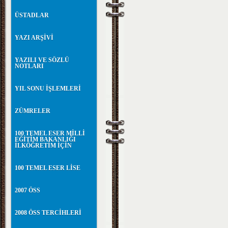
ÜSTADLAR
YAZI ARŞİVİ
YAZILI VE SÖZLÜ
NOTLARI
YIL SONU İŞLEMLERİ
ZÜMRELER
100 TEMEL ESER MİLLİ
EĞİTİM BAKANLIĞI
İLKÖĞRETİM İÇİN
100 TEMEL ESER LİSE
2007 ÖSS
2008 ÖSS TERCİHLERİ