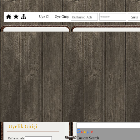
Üye Ol
Üye Girişi
Üyelik Girişi
Custom Search
Kullanıcı adı