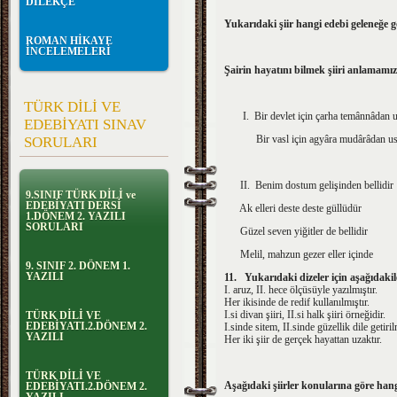
DİLEKÇE
Yukarıdaki şiir hangi edebi geleneğe g
ROMAN HİKAYE
İNCELEMELERİ
Şairin hayatını bilmek şiiri anlama
TÜRK DİLİ VE
I. Bir devlet için çarha temânnâdan 
EDEBİYATI SINAV
Bir vasl için agyâra mudârâdan us
SORULARI
II.
Benim dostum gelişinden bellidir
9.SINIF TÜRK DİLİ ve
EDEBİYATI DERSİ
Ak elleri deste deste güllüdür
1.DÖNEM 2. YAZILI
SORULARI
Güzel seven yiğitler de bellidir
Melil, mahzun gezer eller içinde
9. SINIF 2. DÖNEM 1.
YAZILI
11.
Yukarıdaki dizeler için aşağıdaki
I. aruz, II. hece ölçüsüyle yazılmıştır.
Her ikisinde de redif kullanılmıştır.
I.si divan şiiri, II.si halk şiiri örneğidir.
TÜRK DİLİ VE
EDEBİYATI.2.DÖNEM 2.
I.sinde sitem, II.sinde güzellik dile getiril
YAZILI
Her iki şiir de gerçek hayattan uzaktır.
TÜRK DİLİ VE
Aşağıdaki şiirler konularına göre hang
EDEBİYATI.2.DÖNEM 2.