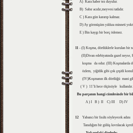
A) Kara haber tez duyulur.
B) Sabır acıdır,meyvesi tatlıdır.
C ) Kara gün kararıp kalmaz.
D) Ay görmüşüm yıldıza minneti yokt
E ) Bin kaygı bir borç ödemez.
11
- (I) Koşma, dörtlüklerle kurulan bir n
(II)Divan edebiyatında gazel neyse, H
koşma da odur. (III) Koşmalarda do
özlem, yiğitlik gibi çok çeşitli konular
(IV)Koşmanın ilk dörtlüğü mani gibi
( V ) 11’li hece ölçüsüyle kullanılır.
Bu parçanın hangi cümlesinde bir 
A ) I B ) II C) III D) IV 
12
Yabancı bir fısıltı söyleyecek adını
Tanıdığım bir gülüş kıvrılacak içerd
Yukarıdaki dizelerle;