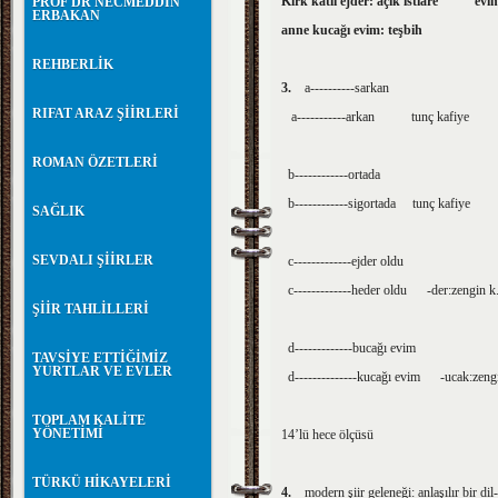
Kırk katlı ejder: açık istiare evi
PROF DR NECMEDDİN
ERBAKAN
anne kucağı evim: teşbih
REHBERLİK
3.
a----------sarkan
RIFAT ARAZ ŞİİRLERİ
a-----------arkan tunç kafiye
ROMAN ÖZETLERİ
b------------ortada
b------------sigortada tunç kafiye
SAĞLIK
SEVDALI ŞİİRLER
c-------------ejder oldu
c-------------heder oldu -der:zengin 
ŞİİR TAHLİLLERİ
d-------------bucağı evim
TAVSİYE ETTİĞİMİZ
YURTLAR VE EVLER
d--------------kucağı evim -ucak:zengi
TOPLAM KALİTE
YÖNETİMİ
14’lü hece ölçüsü
TÜRKÜ HİKAYELERİ
4.
modern şiir geleneği: anlaşılır bir dil