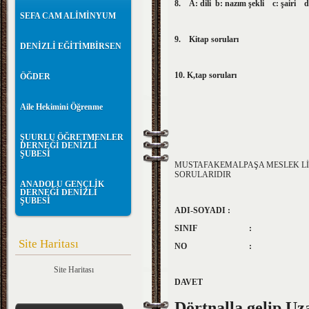
8.
A: dili b: nazım şekli c: şairi d
SEFA CAM ALİMİNYUM
9.
Kitap soruları
DENİZLİ EĞİTİMBİRSEN
10.
K,tap soruları
ÖĞDER
Aile Hekimini Öğrenme
ŞUURLU ÖĞRETMENLER
DERNEĞİ DENİZLİ
ŞUBESİ
MUSTAFAKEMALPAŞA MESLEK LİSESİ
SORULARIDIR
ANADOLU GENÇLİK
DERNEĞİ DENİZLİ
ŞUBESİ
ADI-SOYADI :
SINIF :
Site Haritası
NO :
Site Haritası
DAVET
Dörtnalla gelip U