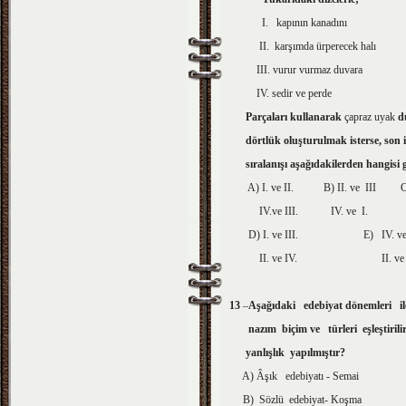
I. kapının kanadını
II. karşımda ürperecek halı
III. vurur vurmaz duvara
IV. sedir ve perde
Parçaları kullanarak
çapraz uyak
d
dörtlük oluşturulmak isterse, son i
sıralanışı aşağıdakilerden hangisi g
A) I. ve II. B) II. ve III C) I
IV.ve III. IV. ve I. II. 
D) I. ve III. E) IV.
II. ve IV. II. ve 
13
–
Aşağıdaki edebiyat dönemleri ile
nazım biçim ve türleri eşleştirili
yanlışlık yapılmıştır?
A) Âşık edebiyatı - Semai
B) Sözlü edebiyat- Koşma