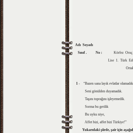
Adı Soyadı
Sınıf . No
:
Körfez Oruç Reis
Lise 1. Türk Edebiyatı De
Ortak Sınav So
1
- “Bazen sana layık evlatlar olamadık
Seni gönülden duyamadık.
Taşını toprağını işleyemedik.
Sorma bu gerilik
Bu uyku niye,
Affet bizi, affet bizi Türkiye!”
Yukarıdaki şiirde, şair için aşağı