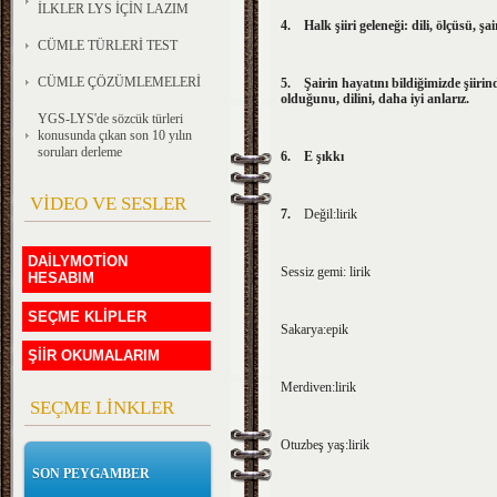
İLKLER LYS İÇİN LAZIM
4.
Halk şiiri geleneği: dili, ölçüsü, şai
CÜMLE TÜRLERİ TEST
CÜMLE ÇÖZÜMLEMELERİ
5.
Şairin hayatını bildiğimizde şiirin
olduğunu, dilini, daha iyi anlarız.
YGS-LYS'de sözcük türleri
konusunda çıkan son 10 yılın
soruları derleme
6.
E şıkkı
VİDEO VE SESLER
7.
Değil:lirik
DAİLYMOTİON
Sessiz gemi: lirik
HESABIM
SEÇME KLİPLER
Sakarya:epik
ŞİİR OKUMALARIM
Merdiven:lirik
SEÇME LİNKLER
Otuzbeş yaş:lirik
SON PEYGAMBER