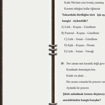
Kadir Mevlam seni övmüş yaratmış
Kısmeti olduğun kullar öğünsün
Yukarıdaki dörtlüğün türü için aşa
hangisi söylenebilir?
A) Lirik – Koşma – Güzelleme
B) Pastoral – Koşma – Güzelleme
C) Lirik – Semai – Güzelleme
D) Epik – Koşma – Destan
E) Lirik – Semai – Varsağı
10
- Her zaman tam karanlık değil gece
Kendimde denemişim ben.
Kulak ver,dinle…
Her acının sonunda bir pencere vard
Aydınlık bir pencere.
Şiirde anlatılmak istenen düşüncey
atasözlerinden hangisi karşılar?