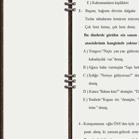
E ) Kahramanların kişilikleri
3 -
Başımı, bağrımı dövsün dalgalar
Tuzlar tahtalarımı kemirsin istiyor
Çek beni fırtına, çek beni deniz.
Bu dizelerde görülen söz sanatı
atasözlerinin hangisinde
yoktur
A ) Yengece:”Niçin yan yan gidersin
kabadayılık var.”demiş.
B ) Ağaca balta vurmuşlar “Sapı bed
C ) İyiliğe: ”Nereye gidiyorsun?” de
demiş
D ) Katıra:“Baban kim?” demişler. “Da
E ) Tembele:“Kapını ört. “demişler, “
örter.” demiş.
4 - Komşumuzun oğlu ÖSS’den öyle y
puan almış ki yarısını gelecek sene