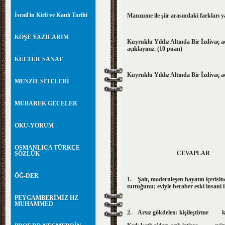
İsrail'in Kirli ve Kanlı Tarihi
Manzume ile şiir arasındaki farkları y
KÖŞE YAZILARIM
Kuyruklu Yıldız Altında Bir İzdivaç adl
açıklayınız. (10 puan)
KÜLTÜR-SANAT
Kuyruklu Yıldız Altında Bir İzdivaç a
MENZİL SİTELERİ
MÜBAREK GECELER
OKU-YORUM
OSMANLICA TÜRKÇE
CEVAPLAR
SÖZLÜK
ÖĞ-DER
1.
Şair, modernleşen hayatın içerisin
tuttuğunu; eviyle beraber eski insani il
PEYGAMBERİMİZ HZ
MUHAMMED
2.
Arsız gökdelen: kişileştirme kef