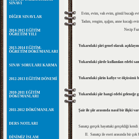
SINAVI
Evim, evim, vah evim, gönül bucağı ev
DİĞER SINAVLAR
Tadım, rengim, ışığım, anne kucağı evi
Necip Fazıl KI
2014-2015 EĞİTİM
ÖĞRETİM YILI
Yukarıdaki şiiri genel olarak açıklayı
2013-2014 EĞİTİM-
ÖĞRETİM DÖKÜMANLARI
Yukarıdaki şiirde kullanılan edebi san
SINAV SORULARI KARMA
Yukarıdaki şiirin kafiye ve ölçüsünü b
2012-2013 EĞİTİM DÖNEMİ
2010-2011 EĞİTİM
Yukarıdaki şiir hangi edebi geleneğe g
DÖKÜMANLARI
2011-2012 DÖKÜMANLAR
Şair ile şiir arasında nasıl bir il
DERS NOTLARI
Sanatçı gerçek hayattaki gerçekliği kendi 
II. Sanatçı ile eseri arasında bir çok 
DİNİMİZ İSLAM