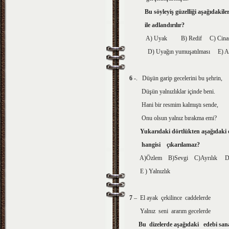
Bu söyleyiş güzelliği aşağıdakiler
ile adlandırılır?
A) Uyak B) Redif C) Ci
D) Uyağın yumuşatılması E) Ali
6
-. Düşün garip gecelerini bu şehrin,
Düşün yalnızlıklar içinde beni.
Hani bir resmim kalmıştı sende,
Onu olsun yalnız bırakma emi?
Yukarıdaki dörtlükten aşağıdaki 
hangisi
çıkarılamaz
?
A)Özlem B)Sevgi C)Ayrılık D)P
E ) Yalnızlık
7
– El ayak çekilince caddelerde
Yalnız seni ararım gecelerde
Bu dizelerde aşağıdaki edebi sana