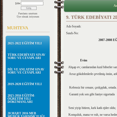
Şifre
An
Parolamı unuttum
9. TÜRK EDEBİYATI 2
Üye olmak istiyorum
Adı-Soy
MUHTEVA
Sınıfı-No:
2007-2008 
2021-2022 EĞİTİM YILI
TÜRK EDEBİYATI SINAV
SORU VE CEVAPLARI
Evim
Ahşap ev; camlarından kızıl biberler sa
DİL VE ANLATIM SINAV
SORU VE CEVAPLARI
Arsız gökdelenlerle çevrilmiş önün, ar
2019-2020 EĞİTİM YILI
Kefensiz bir cenaze, çırılçıplak, ortada.
Garanti yok sen gibi faniye sigortada
2015-2016 EĞİTİM-
ÖĞRETİM YILI
DÖKÜMANLARI
Seni yiyip bitiren, kırk katlı ejder oldu;
20 MART 2016 MEB
Komşuluk, mana ve ruh, ne varsa heder
MÜDÜR YARDIMCILIĞI