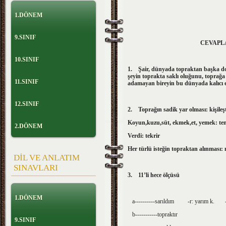
1.DÖNEM
DERS Ö
9.SINIF
CEVAPLA
10.SINIF
1.
Şair, dünyada topraktan başka dost
şeyin toprakta saklı oluğunu, toprağ
11.SINIF
adamayan bireyin bu dünyada kalıcı ese
12.SINIF
2.
Toprağın sadik yar olması: kişileş
Koyun,kuzu,süt, ekmek,et, yemek: te
2.DÖNEM
Verdi: tekrir
Her türlü isteğin topraktan alınması
DİL VE ANLATIM
SINAVLARI
3.
11’li hece ölçüsü
1.DÖNEM
a----------sarıldım -r: yarım k. -ıl
b-----------topraktır
9.SINIF