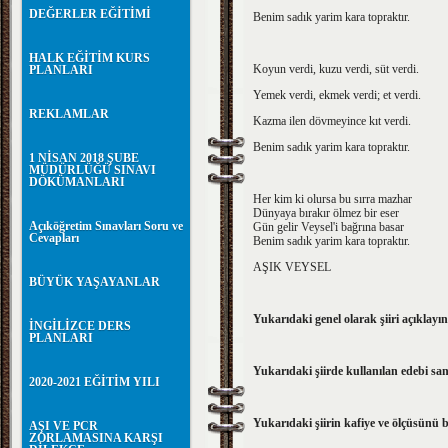
DEĞERLER EĞİTİMİ
Benim sadık yarim kara topraktır.
HALK EĞİTİM KURS
Koyun verdi, kuzu verdi, süt verdi.
PLANLARI
Yemek verdi, ekmek verdi; et verdi.
REKLAMLAR
Kazma ilen dövmeyince kıt verdi.
Benim sadık yarim kara topraktır.
1 NİSAN 2018 ŞUBE
MÜDÜRLÜĞÜ SINAVI
DÖKÜMANLARI
Her kim ki olursa bu sırra mazhar
Dünyaya bırakır ölmez bir eser
Açıköğretim Sınavları Soru ve
Gün gelir Veysel'i bağrına basar
Cevapları
Benim sadık yarim kara topraktır.
AŞIK VEYSEL
BÜYÜK YAŞAYANLAR
Yukarıdaki genel olarak şiiri açıklayı
İNGİLİZCE DERS
PLANLARI
Yukarıdaki şiirde kullanılan edebi san
2020-2021 EĞİTİM YILI
Yukarıdaki şiirin kafiye ve ölçüsünü b
AŞI VE PCR
ZORLAMASINA KARŞI