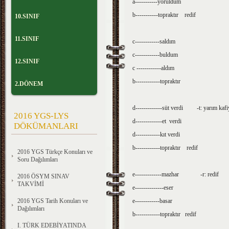
a-----------yoruldum
b-----------topraktır redif
10.SINIF
11.SINIF
c------------saldım
c------------buldum
12.SINIF
c ------------aldım
b------------topraktır
2.DÖNEM
d-------------süt verdi -t: yarım kafi
2016 YGS-LYS
d-------------et verdi
DÖKÜMANLARI
d------------kıt verdi
b------------topraktır redif
2016 YGS Türkçe Konuları ve
Soru Dağılımları
e-------------mazhar -r: redif
2016 ÖSYM SINAV
TAKVİMİ
e--------------eser
2016 YGS Tarih Konuları ve
e------------basar
Dağılımları
b------------topraktır redif
I. TÜRK EDEBİYATINDA