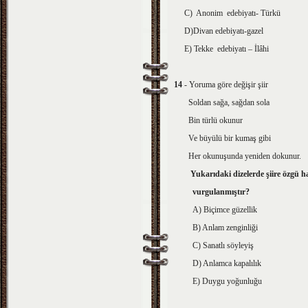
C) Anonim edebiyatı- Türkü
D)Divan edebiyatı-gazel
E) Tekke edebiyatı – İlâhi
14
- Yoruma göre değişir şiir
Soldan sağa, sağdan sola
Bin türlü okunur
Ve büyülü bir kumaş gibi
Her okunuşunda yeniden dokunur.
Yukarıdaki dizelerde şiire özgü ha
vurgulanmıştır?
A) Biçimce güzellik
B) Anlam zenginliği
C) Sanatlı söyleyiş
D) Anlamca kapalılık
E) Duygu yoğunluğu