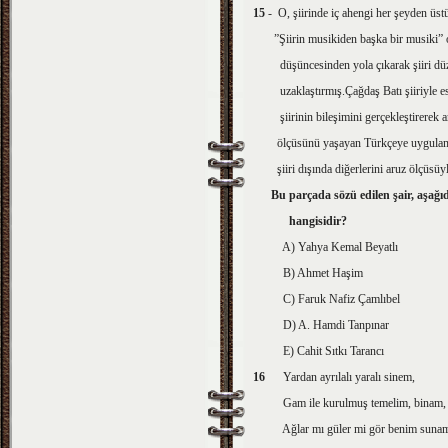
15
- O, şiirinde iç ahengi her şeyden üstü
”Şiirin musikiden başka bir musiki” 
düşüncesinden yola çıkarak şiiri dü
uzaklaştırmış.Çağdaş Batı şiiriyle e
şiirinin bileşimini gerçekleştirerek a
ölçüsünü yaşayan Türkçeye uygulam
şiiri dışında diğerlerini aruz ölçüsüyl
Bu parçada sözü edilen şair, aşağıd
hangisidir?
A) Yahya Kemal Beyatlı
B) Ahmet Haşim
C) Faruk Nafiz Çamlıbel
D) A. Hamdi Tanpınar
E) Cahit Sıtkı Tarancı
16
Yardan ayrılalı yaralı sinem,
Gam ile kurulmuş temelim, binam,
Ağlar mı güler mi gör benim suna