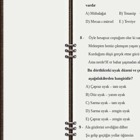
vardır
A) Mübalağai B) Tenasüp C
D) Mecaz-ı mürsel E ) Tevriye
8
- Öyle hesapsız coştuğum olur ki sa
Mektepten henüz çıkmışım yaşım yi
Kurduğum düşü gerçek etme gücü 
Ama nerde!H er bahar şaşmadan al
Bu dörtlükteki uyak düzeni ve çe
aşağıdakilerden hangisidir?
A) Çapraz uyak – tam uyak
B) Düz uyak – yarım uyak
C) Sarma uyak – tam uyak
D) Sarma uyak – zengin uyak
E) Çapraz uyak – zengin uyak
9
- Ala gözlerini sevdiğim dilber
Şu gelip geçtiğin yollar öğünsün