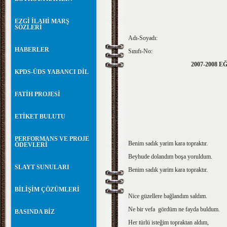
EZGİ İLAHİ MARŞ
SÖZLERİ
Adı-Soy
HABERLER
Sınıfı-No:
2007-2008 
KPDS-ÜDS YABANCI DİL
FATİH PROJESİ
ETİKET BULUTU
PERFORMANS VE PROJE
Benim sadık yarim kara topraktır.
ÖDEVLERİ
Beyhude dolandım boşa yoruldum.
SLAYT SUNULARI
Benim sadık yarim kara topraktır.
BİLİŞİM ÇÖZÜMLERİ
Nice güzellere bağlandım saldım.
Ne bir vefa gördüm ne fayda buldum.
BASINDA BİZ
Her türlü isteğim topraktan aldım,