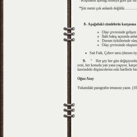
*Koşmanın işlediği konuya g
*Şiir metni çok anlamlı değildir..................
8-
Aşağıdaki cümlelerin karşısına ya
Olay çevresinde gelişen 
İlahi bakış açısında anlatıc
Durum öykülerinde olayda
Olay çevresinde oluşturul
Sait Faik, Çehov tarzı (durum öykü
9-
“ Her şey her gün değişiyordu. Önce
yeni, her konuda yan yana yaşıyor, karşıt a
üzerindeki düşüncelerini eski harflerle bi
Oğuz Atay
Yukarıdaki paragrafın temasını yazın. (1