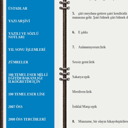
ÜSTADLAR
5.
şiiri meydana getiren şairi kendisidir
manasına gelir. Şairi bilmek şiiri bilmek d
YAZI ARŞİVİ
6.
E şıkkı
YAZILI VE SÖZLÜ
NOTLARI
7.
Anlatamıyorum:lirik
YIL SONU İŞLEMLERİ
Sessiz gemi:lirik
ZÜMRELER
100 TEMEL ESER MİLLİ
Sakarya:epik
EĞİTİM BAKANLIĞI
İLKÖĞRETİM İÇİN
Merdiven:lirik
100 TEMEL ESER LİSE
İstiklal Marşı:epik
2007 ÖSS
2008 ÖSS TERCİHLERİ
8.
Manzume, bir olayın hikayeleştirilere