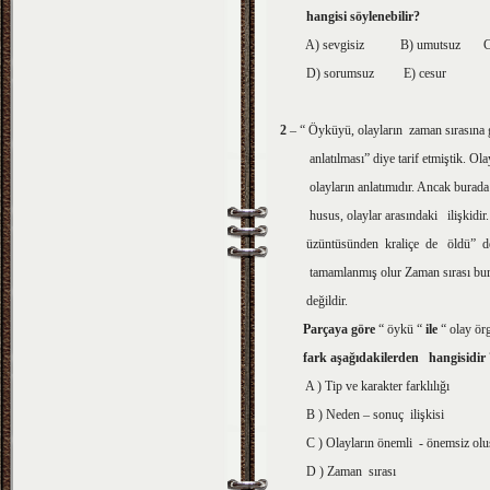
hangisi söylenebilir?
A) sevgisiz B) umutsuz C)
D) sorumsuz E) cesur
2
– “ Öyküyü, olayların zaman sırasına 
anlatılması” diye tarif etmiştik. Ola
olayların anlatımıdır. Ancak burada 
husus, olaylar arasındaki ilişkidir.
üzüntüsünden kraliçe de öldü” de
tamamlanmış olur Zaman sırası bu
değildir.
Parçaya göre
“ öykü “
ile
“ olay ör
fark aşağıdakilerden hangisidir 
A ) Tip ve karakter farklılığı
B ) Neden – sonuç ilişkisi
C ) Olayların önemli - önemsiz olu
D ) Zaman sırası