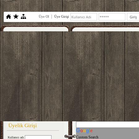
Üye Ol
Üye Girişi
Üyelik Girişi
Custom Search
Kullanıcı adı