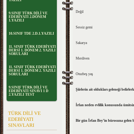
YAZILI
Değil
9.SINIF TÜRK DİLİ VE
EDEBİYATI 2.DÖNEM
1.YAZILI
Sessiz gemi
10.SINIF TDE 2.D.1.YAZILI
Sakarya
11. SINIF TÜRK EDEBİYATI
DERSİ 1. DÖNEM 2. YAZILI
SORULARI
Merdiven
11. SINIF TÜRK EDEBİYATI
DERSİ 1. DÖNEM 2. YAZILI
Otuzbeş yaş
SORULARI
9.SINIF TÜRK DİLİ VE
Şiirlerin ait oldukları geleneği belirl
EDEBİYATI SINAVI 1 D
2.YAZILI TEST
İrfan neden evlilik konusunda ümitsizd
TÜRK DİLİ VE
EDEBİYATI
Bir gün İrfan Bey’in bürosuna gelen 
SINAVLARI