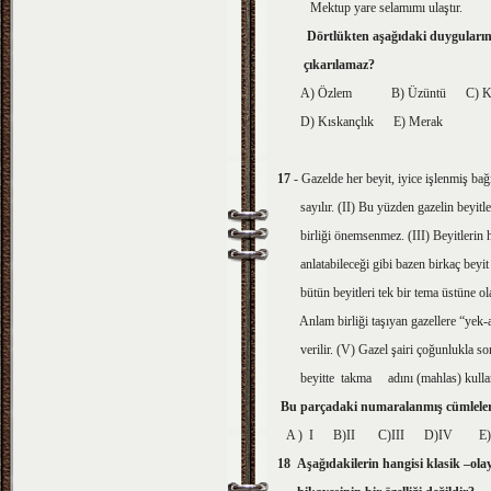
Mektup yare selam
Dörtlükten aşağıdaki duyguların
çıkarılamaz?
A) Özlem B) Üzüntü C) Ka
D) Kıskançlık E) Merak
17
- Gazelde her beyit, iyice işlenmiş ba
sayılır. (II) Bu yüzden gazelin beyitle
birliği önemsenmez. (III) Beyitlerin her
anlatabileceği gibi bazen birkaç beyit 
bütün beyitleri tek bir tema üstüne olab
Anlam birliği taşıyan gazellere “yek-a
verilir. (V) Gazel şairi çoğunlukla so
beyitte takma adını (mahlas) kullan
Bu parçadaki numaralanmış cümlelerin
A ) I B)II C)III D)IV E
18
Aşağıdakilerin hangisi klasik –ola