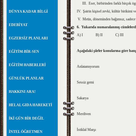
III. Eser, birbirinden farklı birçok öge
IV. Şairin kişisel zevki, kültür birikimi ve
DÜNYA KADAR BİLGİ
V. Metin, döneminden bağımsız, sadece şai
EDEBİYAT
6. Yukarıda numaralanmış cümlelerde
A) I B) II C) III
EGZERSİZ PLANLARI
Aşağıdaki şiirler konularına göre hang
EĞİTİM-BİR-SEN
EĞİTİM HABERLERİ
Anlatamıyorum
GÜNLÜK PLANLAR
Sessiz gemi
HAKKINI ARA!
Sakarya
HELAL GIDA HAREKETİ
Merdiven
İKİ GÜN BİR DEĞİL
İstiklal Marşı
İNTEL ÖĞRETMEN