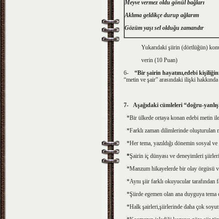
Meyve vermez oldu gönül bağları
Aklıma geldikçe durup ağlarım
Gözüm yaşı sel olduğu zamandır
Yukarıdaki şiirin (dörtlüğün) konu ba
verin
(10 Puan)
6-
“Bir şairin hayatını,edebi kişili
“metin ve şair” arasındaki ilişki hakkında
7-
Aşağıdaki cümleleri “doğru-yanlış”
*Bir ülkede ortaya konan edebi metin ile 
*Farklı zaman dilimlerinde oluşturulan met
*Her tema, yazıldığı dönemin sosyal ve
*
Şairin iç dünyası ve deneyimleri şiirlerine y
*Manzum hikayelerde bir olay örgü
*Aynı şiir farklı okuyucular tarafın
*Şiirde egemen olan ana duyguya tem
*Halk şairleri,şiirlerinde daha