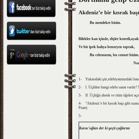
Akdeniz’e bir kısrak baş
Bu memleket bizim.
Bilekler kan içinde, dişler kenetli,ayak
Ve bir ipek halıya benzeyen toprak,
Bu cehennem, bu cennet bizim.
Nazım Hik
1- Yukarıdaki şiir,edebiyatımızdaki hangi 
2- I. Üçlükte hangi edebi sanat vardır? Ne
3- II. Üçlüğü ahenk ve ritim öğeleri açı
4- “Akdeniz’e bir kısrak başı gibi uzanan”
Puan)
5-
Karac'oğlan der ki geçti