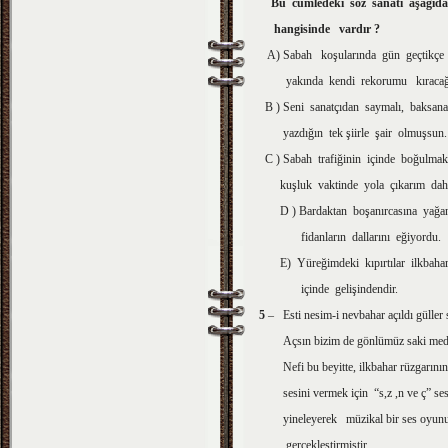
Bu cümledeki söz sanatı aşağıda
hangisinde vardır ?
A) Sabah koşularında gün geçtikçe 
yakında kendi rekorumu kıracağ
B ) Seni sanatçıdan saymalı, baksana
yazdığın tek şiirle şair olmuşsun.
C ) Sabah trafiğinin içinde boğulmak
kuşluk vaktinde yola çıkarım daha
D ) Bardaktan boşanırcasına yağa
fidanların dallarını eğiyordu.
E) Yüreğimdeki kıpırtılar ilkbahar
içinde gelişindendir.
5
– Esti nesim-i nevbahar açıldı gülle
Açsın bizim de gönlümüz saki mede
Nefi bu beyitte, ilkbahar rüzgarını
sesini vermek için “s,z ,n ve ç” sesl
yineleyerek müzikal bir ses oyun
gerçekleştirmiştir.