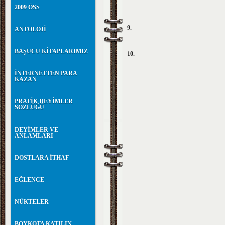
2009 ÖSS
9.
ANTOLOJİ
BAŞUCU KİTAPLARIMIZ
10.
İNTERNETTEN PARA
KAZAN
PRATİK DEYİMLER
SÖZLÜĞÜ
DEYİMLER VE
ANLAMLARI
DOSTLARA İTHAF
EĞLENCE
NÜKTELER
BOYKOTA KATILIN