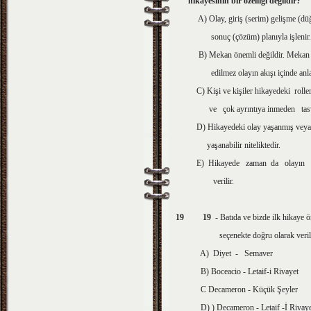
hikayesinin bir özelliği
değildir?
A) Olay, giriş (serim) gelişme (dü
sonuç (çözüm) planıyla işlenir.
B) Mekan önemli değildir. Mekan t
edilmez olayın akışı içinde
C) Kişi ve kişiler hikayedeki rolle
ve çok ayrıntıya inmeden tasvir 
D) Hikayedeki olay yaşanmış veya
yaşanabilir niteliktedir.
E) Hikayede zaman da olayın ak
verilir.
19
19
- Batıda ve bizde ilk hikaye 
seçenekte doğru olarak veril
A) Diyet - Semaver
B) Boceacio - Letaif-i Rivayet
C Decameron - Küçük Şeyler
D) ) Decameron - Letaif -İ Rivaye