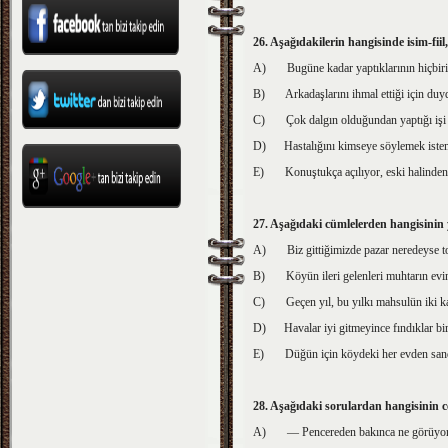
26. Aşağıdakilerin hangisinde isim-fiil, 
A)
Bugüne kadar yaptıklarının hiçbir
B)
Arkadaşlarını ihmal ettiği için du
C)
Çok dalgın olduğundan yaptığı işi 
D)
Hastalığını kimseye söylemek iste
E)
Konuştukça açılıyor, eski halinde
27. Aşağıdaki cümlelerden hangisinin 
A)
Biz gittiğimizde pazar neredeyse t
B)
Köyün ileri gelenleri muhtarın evi
C)
Geçen yıl, bu yılkı mahsulün iki ka
D)
Havalar iyi gitmeyince fındıklar bir
E)
Düğün için köydeki her evden sand
28. Aşağıdaki sorulardan hangisinin 
A)
— Pencereden bakınca ne görüyo