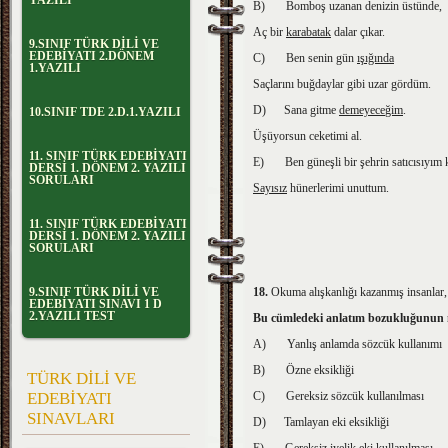
YAZILI
B)
Bomboş uzanan denizin üstünde,
Aç bir
karabatak
dalar çıkar.
9.SINIF TÜRK DİLİ VE
EDEBİYATI 2.DÖNEM
C)
Ben senin gün
ışığında
1.YAZILI
Saçlarını buğdaylar gibi uzar gördüm.
D)
Sana gitme
demeyece
ğim
.
10.SINIF TDE 2.D.1.YAZILI
Üşüyorsun ceketimi al.
11. SINIF TÜRK EDEBİYATI
E)
Ben güneşli bir şehrin satıcısıyım 
DERSİ 1. DÖNEM 2. YAZILI
SORULARI
Sayısız
hünerlerimi unuttum.
11. SINIF TÜRK EDEBİYATI
DERSİ 1. DÖNEM 2. YAZILI
SORULARI
9.SINIF TÜRK DİLİ VE
18.
Okuma alışkanlığı kazanmış insanlar, 
EDEBİYATI SINAVI 1 D
2.YAZILI TEST
Bu cümledeki anlatım bozukluğunun 
A)
Yanlış anlamda sözcük kullanımı
B)
Özne eksikliği
TÜRK DİLİ VE
EDEBİYATI
C)
Gereksiz sözcük kullanılması
SINAVLARI
D)
Tamlayan eki eksikliği