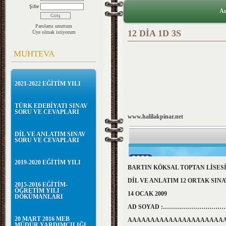
Şifre
An
Parolamı unuttum
12 DİA 1D 3S
Üye olmak istiyorum
MUHTEVA
2021-2022 EĞİTİM YILI
TÜRK EDEBİYATI SINAV
SORU VE CEVAPLARI
www.halilakpinar.
net
DİL VE ANLATIM SINAV
SORU VE CEVAPLARI
2019-2020 EĞİTİM YILI
BARTIN KÖKSAL TOPTAN LİSESİ 
DİL VE ANLATIM 12 ORTAK SIN
2015-2016 EĞİTİM-
ÖĞRETİM YILI
14 OCAK 2009
DÖKÜMANLARI
AD SOYAD :……………………………
20 MART 2016 MEB
AAAAAAAAAAAAAAAAAAAAA
MÜDÜR YARDIMCILIĞI