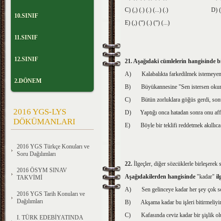
C) (,) (.) (.) (...) (.) D) (;) (:
10.SINIF
E) (,) (“) (.) (“) (...)
11.SINIF
12.SINIF
21. Aşağıdaki cümlelerin hangisinde bi
A)
Kalabalıkta farkedilmek istemeyen
2.DÖNEM
B)
Büyükannesine "Sen istersen okuma
C)
Bütün zorluklara göğüs gerdi, son
2016 YGS-LYS
D)
Yaptığı onca hatadan sonra onu af
DÖKÜMANLARI
E)
Böyle bir teklifi reddetmek akıllıc
2016 YGS Türkçe Konuları ve
Soru Dağılımları
22.
İlgeçler, diğer sözcüklerle birleşerek s
2016 ÖSYM SINAV
Aşağıdakilerden hangisinde
"kadar"
il
TAKVİMİ
A)
Sen gelinceye kadar her şey çok se
2016 YGS Tarih Konuları ve
Dağılımları
B)
Akşama kadar bu işleri bitirmeliyi
C)
Kafasında ceviz kadar bir şişlik o
I. TÜRK EDEBİYATINDA