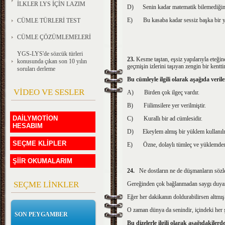
İLKLER LYS İÇİN LAZIM
D)
Senin kadar matematik bilemediğim
E)
Bu kasaba kadar sessiz başka bir 
CÜMLE TÜRLERİ TEST
CÜMLE ÇÖZÜMLEMELERİ
YGS-LYS'de sözcük türleri
23.
Kesme taştan, eşsiz yapılarıyla eteğin
konusunda çıkan son 10 yılın
geçmişin izlerini ta­şıyan zengin bir kenttir
soruları derleme
Bu cümleyle ilgili olarak aşağıda veri
VİDEO VE SESLER
A)
Birden çok ilgeç vardır.
B)
Fiilimsilere yer verilmiştir.
DAİLYMOTİON
C)
Kurallı bir ad cümlesidir.
HESABIM
D)
Ekeylem almış bir yüklem kullanılm
SEÇME KLİPLER
E)
Özne, dolaylı tümleç ve yüklemde
ŞİİR OKUMALARIM
24.
Ne dostların ne de düşmanların sözle
SEÇME LİNKLER
Gereğinden çok bağlanmadan saygı duya
Eğer her dakikanın doldurabilirsen altmış
O zaman dünya da senindir, içindeki her 
SON PEYGAMBER
Bu dizelerle ilgili olarak aşağıdakiler