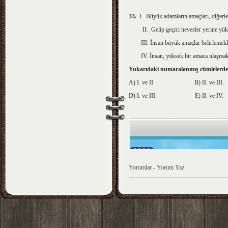
33.
I.
Büyük adamların amaçları, diğerleri
II. Gelip geçici hevesler yerine yüksek
III. İnsan
büyük amaçlar belirlemekle
IV. İnsan
, yüksek bir amaca ulaşmak
Yukarıdaki numaralanmış cümlelerden
A) I. ve
II.
B)
II.
ve
I
D) I. ve
III.
E)
II.
ve
IV.
Yorumlar
-
Yorum Yaz