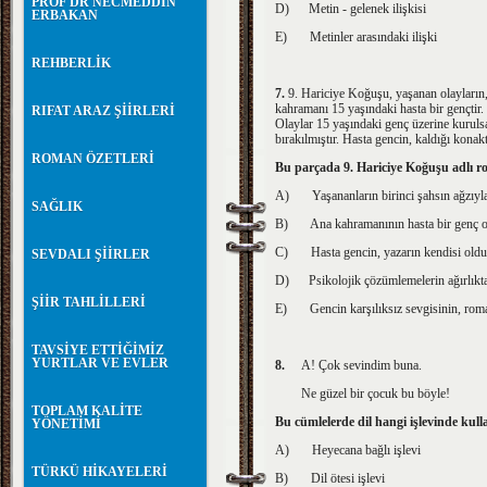
PROF DR NECMEDDİN
D)
Metin - gelenek ilişkisi
ERBAKAN
E)
Metinler arasındaki ilişki
REHBERLİK
7.
9. Hariciye Koğuşu, yaşanan olayların,
kahramanı 15 yaşındaki hasta bir gençtir
RIFAT ARAZ ŞİİRLERİ
Olaylar 15 yaşındaki genç üzerine kurulsa
bırakılmış­tır. Hasta gencin, kaldığı kon
ROMAN ÖZETLERİ
Bu parçada 9. Hariciye Koğuşu adlı ro
A)
Yaşananların birinci şahsın ağzıyl
SAĞLIK
B)
Ana kahramanının hasta bir genç 
C)
Hasta gencin, yazarın kendisi old
SEVDALI ŞİİRLER
D)
Psikolojik çözümlemelerin ağırlık
ŞİİR TAHLİLLERİ
E)
Gencin karşılıksız sevgisinin, ro
TAVSİYE ETTİĞİMİZ
YURTLAR VE EVLER
8.
A! Çok sevindim buna.
Ne güzel bir çocuk bu böyle!
TOPLAM KALİTE
Bu cümlelerde dil hangi işlevinde kull
YÖNETİMİ
A)
Heyecana bağlı işlevi
TÜRKÜ HİKAYELERİ
B)
Dil ötesi işlevi