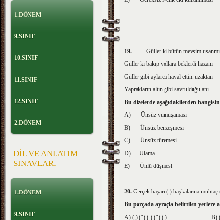
E)
Gereksiz iyelik eki kullanılması
1.DÖNEM
9.SINIF
19.
Güller ki bütün mevsim usanmış
10.SINIF
Güller ki bakıp yollara beklerdi hazanı
Güller gibi aylarca hayal ettim uzaktan
11.SINIF
Yaprakların altın gibi savrulduğu anı
12.SINIF
Bu dizelerde aşağıdakilerden hangisi
A)
Ünsüz yumuşaması
2.DÖNEM
B)
Ünsüz benzeşmesi
C)
Ünsüz türemesi
DİL VE ANLATIM
D)
Ulama
SINAVLARI
E)
Ünlü düşmesi
20.
Gerçek başarı ( ) başkalarına muhtaç o
1.DÖNEM
Bu parçada ayraçla belirtilen yerlere a
9.SINIF
A) (,) (“) (.) (“) (.)
B) (:) (“) (“