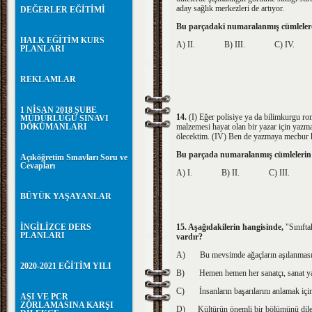
aday sağlık merkezleri de artıyor.
DEĞERLER EĞİTİMİ
Bu parçadaki numaralanmış cümlelerd
HALK EĞİTİM KURS
A)
II.
B)
III.
C)
IV
PLANLARI
REKLAMLAR
1 NİSAN 2018 ŞUBE
14.
(I)
Eğer polisiye ya da bilimkurgu r
MÜDÜRLÜĞÜ SINAVI
DÖKÜMANLARI
malzemesi hayat olan bir yazar için yazma
ölecektim.
(IV)
Ben de yazmaya mecbur ka
Bu parçada numaralanmış cümlelerin 
Açıköğretim Sınavları Soru ve
Cevapları
A) I.
B)
II.
C)
III
BÜYÜK YAŞAYANLAR
İNGİLİZCE DERS
15. Aşağıdakilerin hangisinde,
"Sınıfta
PLANLARI
vardır?
A)
Bu mevsimde ağaçların aşılanması 
2020-2021 EĞİTİM YILI
B)
Hemen hemen her sanatçı, sanat yaş
C)
İnsanların başarılarını anlamak için
AŞI VE PCR
ZORLAMASINA KARŞI
D)
Kültürün önemli bir bölümünü dile 