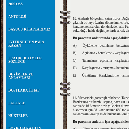
2009 ÖSS
ANTOLOJİ
10.
Akdeniz bölgesinin çatısı Toros Dağlan
çıkıntılı bir kıyı üzerine dikine inerler. B
kendine komşu olan ılık denizden alır. Faka
BAŞUCU KİTAPLARIMIZ
sokulduğu halde dağlık yerlerde ancak dar
Bu parçanın anlatımında aşağıdakileri
İNTERNETTEN PARA
KAZAN
A)
Öyküleme - betimleme - benzetme
B)
Açıklama - betimleme - karşılaştı
PRATİK DEYİMLER
C)
Tanımlama - açıklama - karşılaştı
SÖZLÜĞÜ
D)
Karşılaştırma - tartışma - betimlem
DEYİMLER VE
E)
Öyküleme - örneklendirme - tanı
ANLAMLARI
DOSTLARA İTHAF
11.
Mimarideki gösterişli rekabette, Taipe
Bazılarınca bir bambu sapına, hatta üst ü
EĞLENCE
saniyede 16.8 metre hızla yükselen dünyan
hissetmesi için 88. katın üstüne 660 ton a
sallanmasını azaltıp mide bulantısını önlü
NÜKTELER
Bu parçanın anlatımı için aşağıdakile
BOYKOTA KATILIN