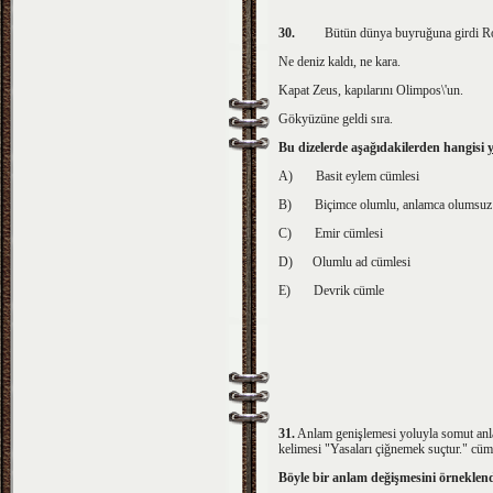
30.
Bütün dünya buyruğuna girdi Ro
Ne deniz kaldı, ne kara.
Kapat Zeus, kapılarını Olimpos\'un.
Gökyüzüne geldi sıra.
Bu dizelerde aşağıdakilerden hangisi
A)
Basit eylem cümlesi
B)
Biçimce olumlu, anlamca olumsuz
C)
Emir cümlesi
D)
Olumlu ad cümlesi
E)
Devrik cümle
31.
Anlam genişlemesi yoluyla somut anla
kelimesi "Yasaları çiğnemek suçtur." cüm
Böyle bir anlam değişmesini örneklend