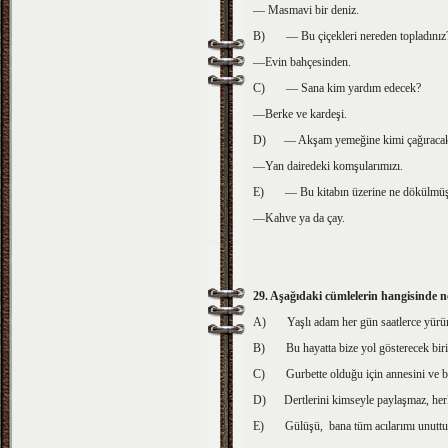
— Masmavi bir deniz.
B)
— Bu çiçekleri nereden topladınız
—Evin bahçesinden.
C)
— Sana kim yardım edecek?
—Berke ve kardeşi.
D)
— Akşam yemeğine kimi çağıraca
—Yan dairedeki komşularımızı.
E)
— Bu kitabın üzerine ne dökülmü
—Kahve ya da çay.
29. Aşağıdaki cümlelerin hangisinde 
A)
Yaşlı adam her gün saatlerce yürür
B)
Bu hayatta bize yol gösterecek bir
C)
Gurbette olduğu için annesini ve 
D)
Dertlerini kimseyle paylaşmaz, herk
E)
Gülüşü, bana tüm acılarımı unuttu