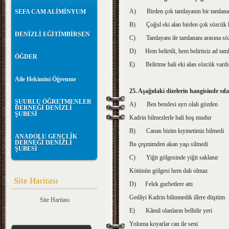
A)
Birden çok tamlayanın bir tamlana
SEFA CAM ALİMİNYUM
B)
Çoğul eki alan birden çok sözcük k
DENİZLİ EĞİTİMBİRSEN
C)
Tamlayanı ile tamlananı arasına sö
D)
Hem belirtili, hem belirtisiz ad taml
ÖĞDER
E)
Belirtme hali eki alan sözcük vardı
Aile Hekimini Öğrenme
25. Aşağıdaki dizelerin hangisinde sıf
ŞUURLU ÖĞRETMENLER
A)
Ben bendesi ayrı olalı gözden
DERNEĞİ DENİZLİ
ŞUBESİ
Kadrin bilmezlerle hali hoş mudur
B)
Canan bizim kıymetimiz bilmedi
ANADOLU GENÇLİK
DERNEĞİ DENİZLİ
Bu çeşmimden akan yaşı silmedi
ŞUBESİ
C)
Yiğit gölgesinde yiğit saklanır
Kötünün gölgesi hem dalı olmaz
Site Haritası
D)
Felek gurbetlere attı
Gedâyi Kadrin bilinmedik illere düştüm
Site Haritası
E)
Kâmil olanların bellidir yeri
Yoluma koyarlar can ile seni