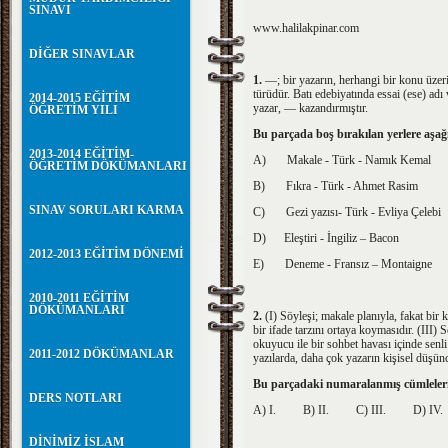
SINAVI
www.halilakpinar.com
DİĞER SINAVLAR
1.
—; bir yazarın, herhangi bir konu üzeri
türüdür. Batı edebiyatında essai (ese) adı 
2014-2015 EĞİTİM
yazar, — kazandırmıştır.
ÖĞRETİM YILI
Bu parçada boş bırakılan yerlere aşağıd
2013-2014 EĞİTİM-
A)
Makale - Türk - Namık Kemal
ÖĞRETİM DÖKÜMANLARI
B)
Fıkra - Türk - Ahmet Rasim
SINAV SORULARI KARMA
C)
Gezi yazısı- Türk - Evliya Çelebi
D)
Eleştiri - İngiliz – Bacon
2012-2013 EĞİTİM DÖNEMİ
E)
Deneme - Fransız – Montaigne
2010-2011 EĞİTİM
DÖKÜMANLARI
2.
(I) Söyleşi; makale planıyla, fakat bir k
bir ifade tarzını ortaya koymasıdır.
(III)
S
okuyucu ile bir sohbet havası içinde senli 
2011-2012 DÖKÜMANLAR
yazılarda, daha çok yazarın kişisel düşünce
Bu parçadaki numaralanmış cümlelerin 
DERS NOTLARI
A) I. B)
II.
C)
III.
D)
I
DİNİMİZ İSLAM