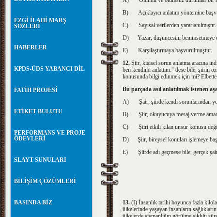
A)
Olumlu ve olumsuz durumlar bir ar
B)
Açıklayıcı anlatım yöntemine başv
EZGİ İLAHİ MARŞ
C)
Sayısal verilerden yararlanılmıştır.
SÖZLERİ
D)
Yazar, düşüncesini benimsetmeye ça
HABERLER
E)
Karşılaştırmaya başvurulmuştur.
12.
Şiir, kişisel sorun anlatma aracına ind
KPDS-ÜDS YABANCI DİL
ben kendimi anlattım." dese bile, şiirin öz
konusunda bilgi edinmek için mi? Elbette ki
Bu parçada asıl anlatılmak istenen aş
FATİH PROJESİ
A)
Şair, şiirde kendi sorunlarından y
ETİKET BULUTU
B)
Şiir, okuyucuya mesaj verme amacı
C)
Şiiri etkili kılan unsur konusu deği
PERFORMANS VE PROJE
ÖDEVLERİ
D)
Şiir, bireysel konuları işlemeye ba
E)
Şiirde adı geçmese bile, gerçek şai
SLAYT SUNULARI
BİLİŞİM ÇÖZÜMLERİ
BASINDA BİZ
13.
(I)
İnsanlık tarihi boyunca fazla kilol
ülkelerinde yaşayan insanların sağlıklarını
ülkelerde şişmanlığın görülme sıklığı süre