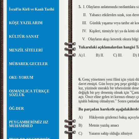
5.
I.
Olayların anlatımında rastlantılara 
İsrail'in Kirli ve Kanlı Tarihi
II.
Yabancı etkilerden uzak, son derec
KÖŞE YAZILARIM
III.
Günlük yaşama veya tarihe ait kon
IV.
Kişileri, tümüyle iyi ya da kötü o
KÜLTÜR-SANAT
V.
Olayların akışı keserek okura bilg
Yukarıdaki açıklamalardan hangisi Ta
MENZİL SİTELERİ
A) I.
B)
II.
C)
III.
D)
MÜBAREK GECELER
OKU-YORUM
6.
Genç yönetmen yeni filmi için yüzü düzg
davet etmişti. Gün boyu peş peşe girdi­ği
kız, yüzünde meraklı bir tebessümle den
OSMANLICA TÜRKÇE
değişik bir şey denemiş olmak için "Çantan
SÖZLÜK
açtı. Önce eline gelen iri kır­mızı elmayı
iştahlı bakmış olmalıyım." Sonra çantadan 
ÖĞ-DER
Bu parçadan hareketle aşağıdakilerden 
A)
Hikâyenin gözlemci bakış açısıyla 
PEYGAMBERİMİZ HZ
B)
Metnin yazılış amacı
MUHAMMED
C)
Yazarın sahip olduğu zihniyet