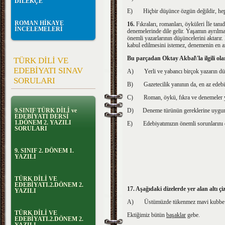
DİLEKÇE
E)
Hiçbir düşünce özgün değildir, hep
ROMAN HİKAYE
16.
Fıkraları, romanları, öyküleri İle tan
İNCELEMELERİ
denemelerinde dile gelir. Yaşamın ayrılma
önemli yazarlarının düşüncelerini aktarır.
kabul edilmesini istemez, denemenin en az
Bu parçadan Oktay Akbal\'la ilgili ol
TÜRK DİLİ VE
EDEBİYATI SINAV
A)
Yerli ve yabancı birçok yazarın d
SORULARI
B)
Gazetecilik yanının da, en az edebi
C)
Roman, öykü, fıkra ve denemeler 
9.SINIF TÜRK DİLİ ve
D)
Deneme türünün gereklerine uygun 
EDEBİYATI DERSİ
1.DÖNEM 2. YAZILI
E)
Edebiyatımızın önemli sorunlarını d
SORULARI
9. SINIF 2. DÖNEM 1.
YAZILI
TÜRK DİLİ VE
EDEBİYATI.2.DÖNEM 2.
17. Aşağıdaki dizelerde yer alan altı ç
YAZILI
A)
Üstümüzde tükenmez mavi kubbe
TÜRK DİLİ VE
Ektiğimiz bütün
ba
şaklar
gebe.
EDEBİYATI.2.DÖNEM 2.