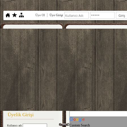
Üye Ol
Üye Girişi
Üyelik Girişi
Custom Search
Kullanıcı adı