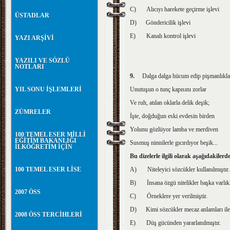
C)
Alıcıyı harekete geçirme işlevi
ÜSTADLAR
D)
Göndericilik işlevi
E)
Kanalı kontrol işlevi
YAZI ARŞİVİ
YAZILI VE SÖZLÜ
NOTLARI
9.
Dalga dalga hücum edip pişmanlıkla
YIL SONU İŞLEMLERİ
Unutuşun o tunç kapısını zorlar
Ve ruh, atılan oklarla delik deşik;
ZÜMRELER
İşte, doğduğun eski evdesin birden
Yolunu gözlüyor lamba ve merdiven
100 TEMEL ESER MİLLİ
EĞİTİM BAKANLIĞI
Susmuş ninnilerle gıcırdıyor beşik...
İLKÖĞRETİM İÇİN
Bu dizelerle ilgili olarak aşağıdakiler
100 TEMEL ESER LİSE
A)
Niteleyici sözcükler kullanılmıştır.
B)
İnsana özgü nitelikler başka varlıkl
2007 ÖSS
C)
Örneklere yer verilmiştir.
D)
Kimi sözcükler mecaz anlamları ile 
2008 ÖSS TERCİHLERİ
E)
Düş gücünden yararlanılmıştır.