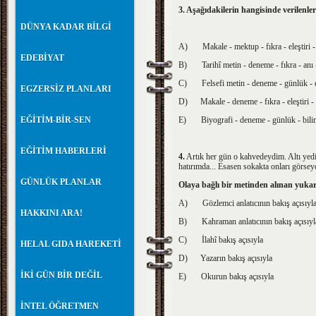
3. Aşağıdakilerin hangisinde verilenle
DÜNYA KADAR BİLGİ
A)
Makale - mektup - fıkra - eleştiri -
EDEBİYAT
B)
Tarihî metin - deneme - fıkra - anı -
C)
Felsefi metin - deneme - günlük - el
EGZERSİZ PLANLARI
D)
Makale - deneme - fıkra - eleştiri - 
EĞİTİM-BİR-SEN
E)
Biyografi - deneme - günlük - bilim
EĞİTİM HABERLERİ
4.
Artık her gün o kahvedeydim. Altı yedi 
hatırımda... Esasen sokakta onları görsey
GÜNLÜK PLANLAR
Olaya bağlı bir metinden alınan yukarı
A)
Gözlemci anlatıcının bakış açısıyl
HAKKINI ARA!
B)
Kahraman anlatıcının bakış açısıyl
C)
İlahî bakış açısıyla
HELAL GIDA HAREKETİ
D)
Yazarın bakış açısıyla
İKİ GÜN BİR DEĞİL
E)
Okurun bakış açısıyla
İNTEL ÖĞRETMEN