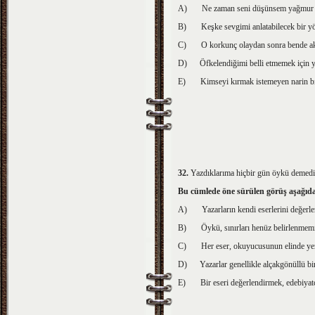
A)
Ne zaman seni düşünsem yağmur 
B)
Keşke sevgimi anlatabilecek bir 
C)
O korkunç olaydan sonra bende ak
D)
Öfkelendiğimi belli etmemek için 
E)
Kimseyi kırmak istemeyen narin bir
32.
Yazdıklarıma hiçbir gün öykü demedi
Bu cümlede öne sürülen görüş aşağıdak
A)
Yazarların kendi eserlerini değerl
B)
Öykü, sınırları henüz belirlenmemi
C)
Her eser, okuyucusunun elinde yen
D)
Yazarlar genellikle alçakgönüllü bir 
E)
Bir eseri değerlendirmek, edebiyat