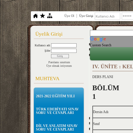
Üye Ol
Üye Girişi
Üyelik Girişi
Custom Search
Kullanıcı adı
Şifre
Parolamı unuttum
IV. ÜNİTE : KE
Üye olmak istiyorum
DERS PLAN
MUHTEVA
BÖLÜM
2021-2022 EĞİTİM YILI
TÜRK EDEBİYATI SINAV
Dersin Adı
SORU VE CEVAPLARI
Sınıf
DİL VE ANLATIM SINAV
SORU VE CEVAPLARI