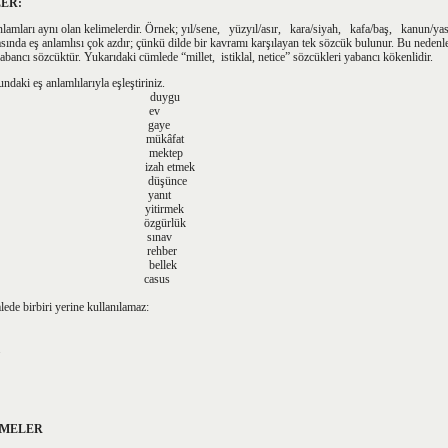
ER:
anlamları aynı olan kelimelerdir. Örnek; yıl/sene, yüzyıl/asır, kara/siyah, kafa/baş, kanun/y
asında eş anlamlısı çok azdır; çünkü dilde bir kavramı karşılayan tek sözcük bulunur. Bu nedenle
abancı sözcüktür. Yukarıdaki cümlede “millet, istiklal, netice” sözcükleri yabancı kökenlidir.
ndaki eş anlamlılarıyla eşleştiriniz.
 duygu
ir ev
e gaye
mükâfat
an mektep
 izah etmek
z düşünce
et yanıt
yitirmek
 özgürlük
 sınav
mek rehber
mak bellek
 casus
lede birbiri yerine kullanılamaz:
.
İMELER