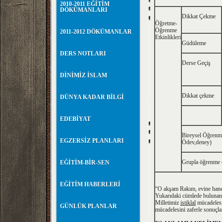
2010-2011 EĞİTİM
DÖKÜMANLARI
Dikkat Çekme
Öğretme-
Öğrenme
2011-2012 DÖKÜMANLAR
Etkinlikleri
Güdüleme
DERS NOTLARI
Derse Geçiş
DİNİMİZ İSLAM
Dikkat çekme
DÜNYA KADAR BİLGİ
EDEBİYAT
Bireysel Öğrenme
EGZERSİZ PLANLARI
Ödev,deney)
Grupla öğrenme e
EĞİTİM-BİR-SEN
EĞİTİM HABERLERİ
“O akşam Rakım, evine hanes
Yukarıdaki cümlede bulunan e
Milletimiz
istiklal
mücadelesin
GÜNLÜK PLANLAR
mücadelesini zaferle sonuçla