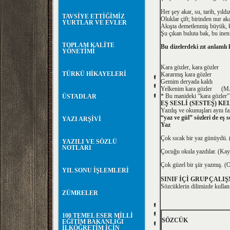
Her şey akar, su, tarih, yıldız
TAVSİYE ETTİĞİMİZ
Oluklar çift; birinden nur aka
YURTLAR VE EVLER
Akışta demetlenmiş büyük, k
Şu çıkan buluta bak, bu i
TOPLAM KALİTE
Bu dizelerdeki zıt anlamlı
YÖNETİMİ
Kara gözler, kara gözler
TÜRKÜ HİKAYELERİ
Kararmış kara gözler
Gemim deryada kaldı
Yelkenim kara gözler (
* Bu manideki “kara gözler” s
ÜSTADLAR
EŞ SESLİ (SESTEŞ) K
Yazılış ve okunuşları aynı f
“yaz ve gül” sözleri de eş 
YAZI ARŞİVİ
Yaz
Çok sıcak bir yaz g
YAZILI VE SÖZLÜ
NOTLARI
Çocuğu okula yazdılar
Çok güzel bir şiir ya
YIL SONU İŞLEMLERİ
SINIF İÇİ GRUP ÇALI
Sözcüklerin dilimizde kullanıl
ZÜMRELER
100 TEMEL ESER MİLLİ
SÖZCÜK
EĞİTİM BAKANLIĞI
İLKÖĞRETİM İÇİN