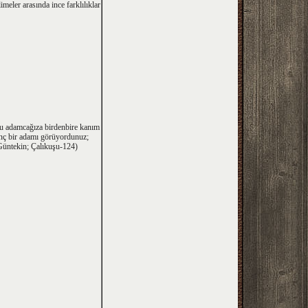
meler arasında ince farklılıklar
 bu adamcağıza birdenbire kanım
enç bir adamı görüyordunuz;
 Güntekin; Çalıkuşu-124)