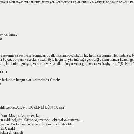
kın olan fakat aynı anlama gelmeyen kelimelerdir.Eş anlamlılıkla karıştırılan yakın anlamlı keli
k~içerlemek
az
 ya severim ya sevmem. Sonradan bu ilk hissimin değiştiğini hiç hatırlamıyorum. Her nedense,
nı beyaz, bir yanı kara olan sakalı, öyle hoştu ki, yüzünü sağa çevirdiği zaman hemen hemen g
dam, birdenbire gidiyor, yerine beyaz sakallı o ihtiyar yüzü gülümsemeye başlıyordu.”(R. Nuri
ELER
p birbirinin karşıtı olan kelimelerdir.Örnek:
a
Melih Cevdet Anday; DÜZENLİ DÜNYA’dan)
oktur: Mavi, saksı, çiçek, kapı…
ların zıddı değildir: Gitmek-gitmemek, okumak-okumamak…
 yapılır. Bir kelimenin olumsuzu, onun zıddı değildir:
lı X açık)
alışkan X tembel)