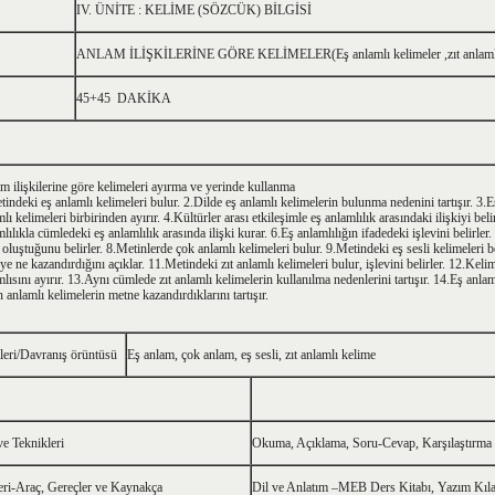
IV. ÜNİTE : KELİME (SÖZCÜK) BİLGİSİ
ANLAM İLİŞKİLERİNE GÖRE KELİMELER(Eş anlamlı kelimeler ,zıt anlamlı kel
45+45 DAKİKA
m ilişkilerine göre kelimeleri ayırma ve yerinde kullanma
tindeki eş anlamlı kelimeleri bulur. 2.Dilde eş anlamlı kelimelerin bulunma nedenini tartışır. 3.E
lı kelimeleri birbirinden ayırır. 4.Kültürler arası etkileşimle eş anlamlılık arasındaki ilişkiyi bel
lılıkla cümledeki eş anlamlılık arasında ilişki kurar. 6.Eş anlamlılığın ifadedeki işlevini belirle
 oluştuğunu belirler. 8.Metinlerde çok anlamlı kelimeleri bulur. 9.Metindeki eş sesli kelimeleri be
ye ne kazandırdığını açıklar. 11.Metindeki zıt anlamlı kelimeleri bulur, işlevini belirler. 12.Kel
lısını ayırır. 13.Aynı cümlede zıt anlamlı kelimelerin kullanılma nedenlerini tartışır. 14.Eş anlaml
 anlamlı kelimelerin metne kazandırdıklarını tartışır.
leri/Davranış örüntüsü
Eş anlam, çok anlam, eş sesli, zıt anlamlı kelime
 Teknikleri
Okuma, Açıklama, Soru-Cevap, Karşılaştırma
leri-Araç, Gereçler ve Kaynakça
Dil ve Anlatım –MEB Ders Kitabı, Yazım Kıl