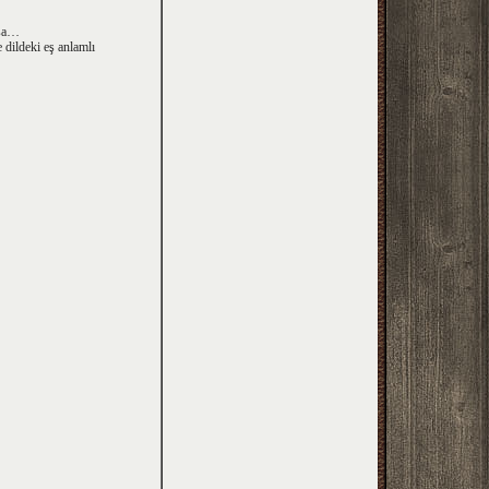
asa…
 dildeki eş anlamlı