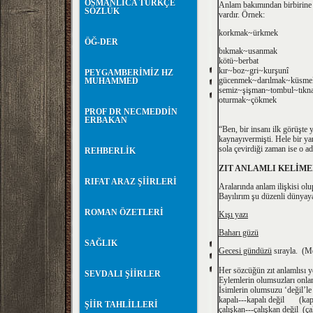
OSMANLICA TÜRKÇE
Anlam bakımından birbirine ya
SÖZLÜK
vardır. Örnek:
korkmak~ürkmek
ÖĞ-DER
bıkmak~usanmak
kötü~berbat
kır~boz~gri~kurşunî
PEYGAMBERİMİZ HZ
gücenmek~darılmak~küsme
MUHAMMED
semiz~şişman~tombul~tıkn
oturmak~çökmek
PROF DR NECMEDDİN
ERBAKAN
“Ben, bir insanı ilk görüşte
kaynayıvermişti. Hele bir ya
sola çevirdiği zaman ise o a
REHBERLİK
ZIT ANLAMLI KELİM
RIFAT ARAZ ŞİİRLERİ
Aralarında anlam ilişkisi olu
Bayılırım şu düzenli dünyay
ROMAN ÖZETLERİ
Kışı yazı
Baharı güzü
SAĞLIK
Gecesi gündüzü
sırayla. (
Her sözcüğün zıt anlamlısı y
SEVDALI ŞİİRLER
Eylemlerin olumsuzları on
İsimlerin olumsuzu ‘değil’le
kapalı---kapalı değil (kapa
ŞİİR TAHLİLLERİ
çalışkan---çalışkan değil (ç