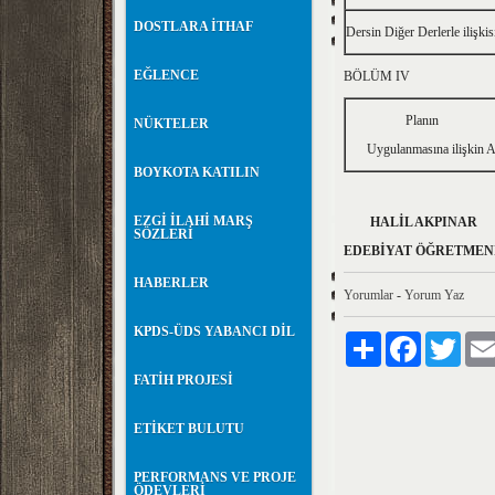
DOSTLARA İTHAF
Dersin Diğer Derlerle ilişkis
EĞLENCE
BÖLÜM IV
Planın
NÜKTELER
Uygulanmasına ilişkin A
BOYKOTA KATILIN
EZGİ İLAHİ MARŞ
HALİ
SÖZLERİ
EDEBİY
HABERLER
Yorumlar
-
Yorum Yaz
KPDS-ÜDS YABANCI DİL
Paylaş
Facebook
Twitte
FATİH PROJESİ
ETİKET BULUTU
PERFORMANS VE PROJE
ÖDEVLERİ