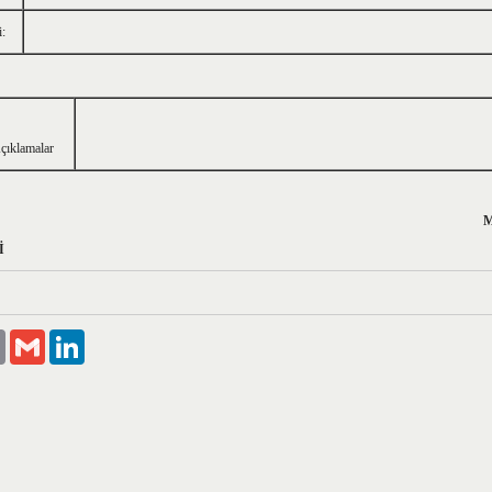
i:
çıklamalar
L AKPINAR MUHAMMET
AT ÖĞRETMENİ OKUL M
r
Email
Gmail
LinkedIn