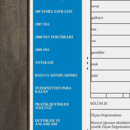
savaş
100 TEMEL ESER LİSE
galibiyet
2007 ÖSS
batı
2008 ÖSS TERCİHLERİ
var
2009 ÖSS
genellikle
ANTOLOJİ
uzak
BAŞUCU KİTAPLARIMIZ
ödül
İNTERNETTEN PARA
KAZAN
BÖLÜM III
PRATİK DEYİMLER
SÖZLÜĞÜ
Ölçme-Değerlendirme
DEYİMLER VE
Bireysel öğrenme etkinlikler
ANLAMLARI
yönelik Ölçme Değerlendir