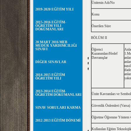
Ünitenin Adı/No
2019-2020 EĞİTİM YILI
Konu
2015-2016 EĞİTİM-
ÖĞRETİM YILI
Önerilen Süre
DÖKÜMANLARI
BÖLÜM II
20 MART 2016 MEB
MÜDÜR YARDIMCILIĞI
SINAVI
Öğrenci
Anla
Kazanımları/Hedef
1.Me
Davranışlar
anlam
anlam
DİĞER SINAVLAR
nasıl
ifade
anlam
2014-2015 EĞİTİM
yakın
ÖĞRETİM YILI
2013-2014 EĞİTİM-
Ünite Kavramları ve Sembol
ÖĞRETİM DÖKÜMANLARI
Güvenlik Önlemleri (Varsa)
SINAV SORULARI KARMA
Öğretme Öğrenme Yöntem ve
2012-2013 EĞİTİM DÖNEMİ
Kullanılan Eğitim Teknoloji