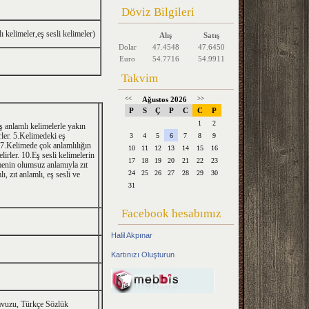
Döviz Bilgileri
imeler,eş sesli kelimeler)
Alış
Satış
Dolar
47.4548
47.6450
Euro
54.7716
54.9911
Takvim
<<
Ağustos 2026
>>
P
S
Ç
P
C
C
P
1
2
ş anlamlı kelimelerle yakın
irler. 5.Kelimedeki eş
3
4
5
6
7
8
9
r. 7.Kelimede çok anlamlılığın
10
11
12
13
14
15
16
lirler. 10.Eş sesli kelimelerin
17
18
19
20
21
22
23
imenin olumsuz anlamıyla zıt
24
25
26
27
28
29
30
ı, zıt anlamlı, eş sesli ve
31
Facebook hesabımız
Halil Akpınar
Kartınızı Oluşturun
avuzu, Türkçe Sözlük