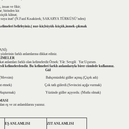
, insan ve fikir;
r; birinden kir.
üçük kâinat;
nen suya inat! (N.Fazıl Kısakürek; SAKARYA TÜRKÜSÜ’nden)
 kelimeleri belirleyiniz.( nur-kir,büyük-küçük,inmek-çıkmak
MANİ)
özlerinin farklı anlamlarına dikkat ediniz.
ELİMELER
akat anlamları farklı olan kelimelerdir.Örnek: Yâr: Sevgili Yar:Uçurum.
sesli kelimelerdendir. Bu kelimeleri farklı anlamlarıyla birer cümlede kullanınız.
 Gül
ünüydü. (Mevsim) Bahçemizdeki güller açmış.(Çiçek adı)
. (Kayıt etmek) Çok tatlı gülerdi.(Sevincini açığa vurmak)
zmış. (Oluşturmak) Yüzünde güller açıyordu. (Mutlu olmak)
ŞMASI
an eş ve zıt anlamlılarını yazınız.
EŞ ANLAMLISI
ZIT ANLAMLISI