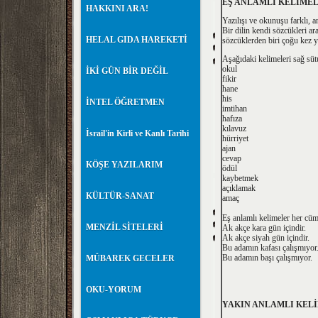
EŞ ANLAMLI KELİMEL
HAKKINI ARA!
Yazılışı ve okunuşu farklı, 
Bir dilin kendi sözcükleri ar
HELAL GIDA HAREKETİ
sözcüklerden biri çoğu kez y
Aşağıdaki kelimeleri sağ sütu
okul
İKİ GÜN BİR DEĞİL
fik
han
his 
İNTEL ÖĞRETMEN
imtih
hafıza
kılavu
İsrail'in Kirli ve Kanlı Tarihi
hürriy
ajan 
cevap
KÖŞE YAZILARIM
ödül
kaybet
açıkla
KÜLTÜR-SANAT
amaç
Eş anlamlı kelimeler her cüm
MENZİL SİTELERİ
Ak akçe kara gün içindir.
Ak akçe siyah gün içindir.
Bu adamın kafası çalışmıyor
Bu adamın başı çalışmıyor.
MÜBAREK GECELER
OKU-YORUM
YAKIN ANLAMLI KEL