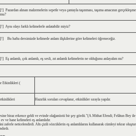
[!] Pazardan alınan malzemelerin sepetle veya çantayla taşınması, taşıma amacının gerçekleşmes
mu?
[!] Aynı olayı farklı kelimelerle anlatabilir miyiz?
[!] Bu hafta dersimizde kelimede anlam ilişkilerine göre kelimeleri öğreneceğiz.
[!] Eş anlamlı, çok anlamlı, eş sesli, zıt anlamlı kelimelerin ne olduğunu anlayalım mı?
 Etkinlikleri (
tkinlikleri
Hazırlık soruları cevaplanır, etkinlikler sırayla yapılır.
ine biraz erkence geldi ve evinde olağanüstü bir şey gördü.”(A.Mithat Efendi; Felâtun Bey il
v ve hane kelimeleri eş anlamlıdır.
i zaferle neticelendirdi. Altı çizili sözcüklerin eş anlamlılarını kullanarak cümleyi tekrar oluş
ndırdı.