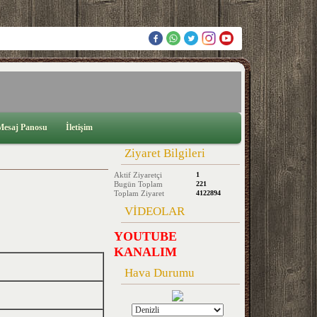
Mesaj Panosu
İletişim
Ziyaret Bilgileri
Aktif Ziyaretçi
1
Bugün Toplam
221
Toplam Ziyaret
4122894
VİDEOLAR
1
YOUTUBE
KANALIM
Hava Durumu