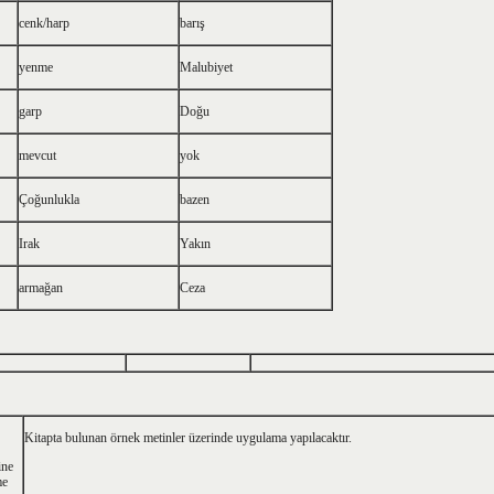
cenk/harp
barış
yenme
Malubiyet
garp
Doğu
mevcut
yok
Çoğunlukla
bazen
Irak
Yakın
armağan
Ceza
Kitapta bulunan örnek metinler üzerinde uygulama yapılacaktır.
ine
me