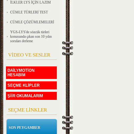
İLKLER LYS İÇİN LAZIM
CÜMLE TÜRLERİ TEST
CÜMLE ÇÖZÜMLEMELERİ
YGS-LYS'de sözcük türleri
konusunda çıkan son 10 yılın
soruları derleme
VİDEO VE SESLER
DAİLYMOTİON
HESABIM
SEÇME KLİPLER
ŞİİR OKUMALARIM
SEÇME LİNKLER
SON PEYGAMBER