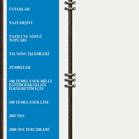
ÜSTADLAR
YAZI ARŞİVİ
YAZILI VE SÖZLÜ
NOTLARI
YIL SONU İŞLEMLERİ
ZÜMRELER
100 TEMEL ESER MİLLİ
EĞİTİM BAKANLIĞI
İLKÖĞRETİM İÇİN
100 TEMEL ESER LİSE
2007 ÖSS
2008 ÖSS TERCİHLERİ