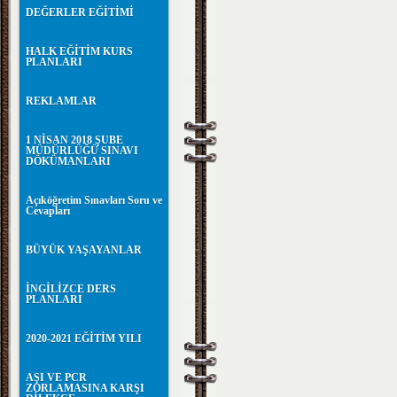
DEĞERLER EĞİTİMİ
HALK EĞİTİM KURS
PLANLARI
REKLAMLAR
1 NİSAN 2018 ŞUBE
MÜDÜRLÜĞÜ SINAVI
DÖKÜMANLARI
Açıköğretim Sınavları Soru ve
Cevapları
BÜYÜK YAŞAYANLAR
İNGİLİZCE DERS
PLANLARI
2020-2021 EĞİTİM YILI
AŞI VE PCR
ZORLAMASINA KARŞI