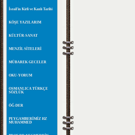
İsrail'in Kirli ve Kanlı Tarihi
KÖŞE YAZILARIM
KÜLTÜR-SANAT
MENZİL SİTELERİ
MÜBAREK GECELER
OKU-YORUM
OSMANLICA TÜRKÇE
SÖZLÜK
ÖĞ-DER
PEYGAMBERİMİZ HZ
MUHAMMED