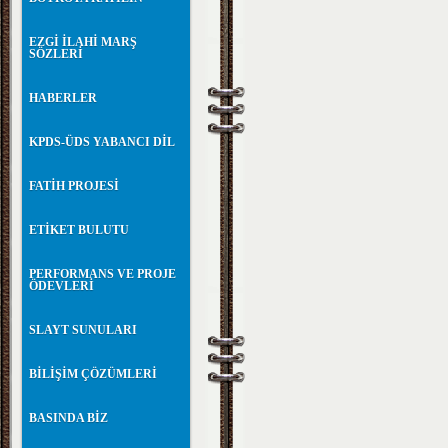
EZGİ İLAHİ MARŞ
SÖZLERİ
HABERLER
KPDS-ÜDS YABANCI DİL
FATİH PROJESİ
ETİKET BULUTU
PERFORMANS VE PROJE
ÖDEVLERİ
SLAYT SUNULARI
BİLİŞİM ÇÖZÜMLERİ
BASINDA BİZ