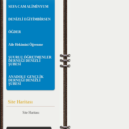
SEFA CAM ALİMİNYUM
DENİZLİ EĞİTİMBİRSEN
ÖĞDER
Aile Hekimini Öğrenme
ŞUURLU ÖĞRETMENLER
DERNEĞİ DENİZLİ
ŞUBESİ
ANADOLU GENÇLİK
DERNEĞİ DENİZLİ
ŞUBESİ
Site Haritası
Site Haritası