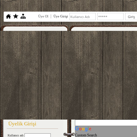
Üye Ol
Üye Girişi
Üyelik Girişi
Custom Search
Kullanıcı adı