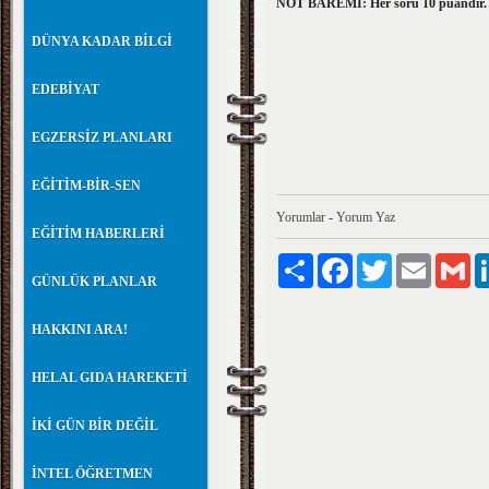
NOT BAREMİ: Her soru 10 pu
DÜNYA KADAR BİLGİ
EDEBİYAT
EGZERSİZ PLANLARI
EĞİTİM-BİR-SEN
Yorumlar
-
Yorum Yaz
EĞİTİM HABERLERİ
Paylaş
Facebook
Twitter
Email
Gm
GÜNLÜK PLANLAR
HAKKINI ARA!
HELAL GIDA HAREKETİ
İKİ GÜN BİR DEĞİL
İNTEL ÖĞRETMEN