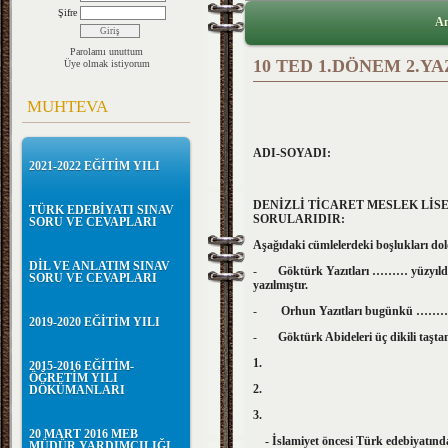
Şifre
An
Parolamı unuttum
10 TED 1.DÖNEM 2.YA
Üye olmak istiyorum
MUHTEVA
ADI-SOYADI:
2021-2022 EĞİTİM YILI
DENİZLİ TİCARET MESLEK LİSESİ
TÜRK EDEBİYATI SINAV
SORULARIDIR:
SORU VE CEVAPLARI
Aşağıdaki cümlelerdeki boşlukları do
DİL VE ANLATIM SINAV
-
Göktürk Yazıtları ……… yüz
SORU VE CEVAPLARI
yazılmıştır.
-
Orhun Yazıtları bugünkü …
2019-2020 EĞİTİM YILI
-
Göktürk Abideleri üç dikili taşt
1.
2015-2016 EĞİTİM-
ÖĞRETİM YILI
2.
DÖKÜMANLARI
3.
20 MART 2016 MEB
- İslamiyet öncesi Türk edebiyat
MÜDÜR YARDIMCILIĞI