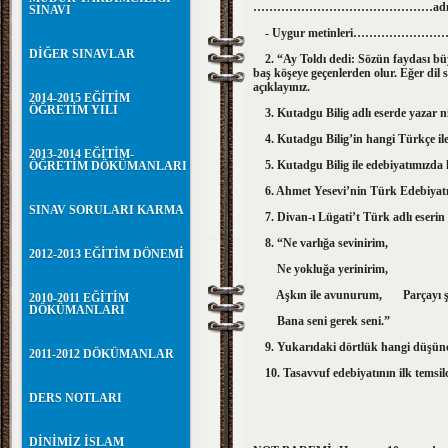
………………………………………adını a
SINAVI
- Uygur metinleri……………………… öze
DİĞER SINAVLAR
2. “Ay Toldı dedi: Sözün faydası büyü
baş köşeye geçenlerden olur. Eğer dil
açıklayınız.
2014-2015 EĞİTİM
ÖĞRETİM YILI
3. Kutadgu Bilig adlı eserde yazar ni
4. Kutadgu Bilig’in hangi Türkçe ile
2013-2014 EĞİTİM-
5. Kutadgu Bilig ile edebiyatımızda 
ÖĞRETİM DÖKÜMANLARI
6. Ahmet Yesevi’nin Türk Edebiyatı i
SINAV SORULARI KARMA
7. Divan-ı Lügati’t Türk adlı eserin ö
8. “Ne varlığa sevinirim,
2012-2013 EĞİTİM DÖNEMİ
Ne yokluğa yerinirim,
Aşkın ile avunurum, Parçayı şekil
2010-2011 EĞİTİM
DÖKÜMANLARI
Bana seni gerek seni.”
9. Yukarıdaki dörtlük hangi düşünc
2011-2012 DÖKÜMANLAR
10. Tasavvuf edebiyatının ilk temsilci
DERS NOTLARI
DİNİMİZ İSLAM