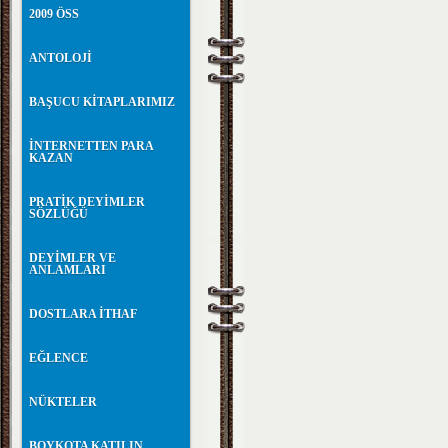
2009 ÖSS
ANTOLOJİ
BAŞUCU KİTAPLARIMIZ
İNTERNETTEN PARA
KAZAN
PRATİK DEYİMLER
SÖZLÜĞÜ
DEYİMLER VE
ANLAMLARI
DOSTLARA İTHAF
EĞLENCE
NÜKTELER
BOYKOTA KATILIN