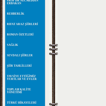
PROF DR NECMEDDİN
ERBAKAN
REHBERLİK
RIFAT ARAZ ŞİİRLERİ
ROMAN ÖZETLERİ
SAĞLIK
SEVDALI ŞİİRLER
ŞİİR TAHLİLLERİ
TAVSİYE ETTİĞİMİZ
YURTLAR VE EVLER
TOPLAM KALİTE
YÖNETİMİ
TÜRKÜ HİKAYELERİ