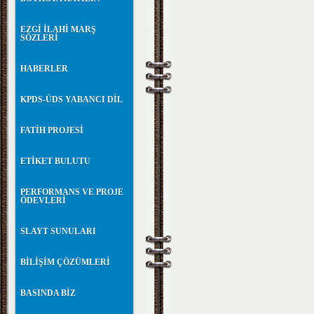
EZGİ İLAHİ MARŞ
SÖZLERİ
HABERLER
KPDS-ÜDS YABANCI DİL
FATİH PROJESİ
ETİKET BULUTU
PERFORMANS VE PROJE
ÖDEVLERİ
SLAYT SUNULARI
BİLİŞİM ÇÖZÜMLERİ
BASINDA BİZ