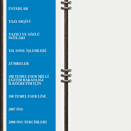
ÜSTADLAR
YAZI ARŞİVİ
YAZILI VE SÖZLÜ
NOTLARI
YIL SONU İŞLEMLERİ
ZÜMRELER
100 TEMEL ESER MİLLİ
EĞİTİM BAKANLIĞI
İLKÖĞRETİM İÇİN
100 TEMEL ESER LİSE
2007 ÖSS
2008 ÖSS TERCİHLERİ