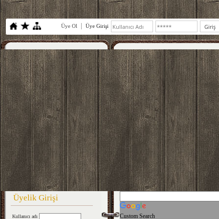
Üye Ol
Üye Girişi
Üyelik Girişi
Custom Search
Kullanıcı adı