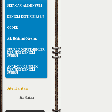
SEFA CAM ALİMİNYUM
DENİZLİ EĞİTİMBİRSEN
ÖĞDER
Aile Hekimini Öğrenme
ŞUURLU ÖĞRETMENLER
DERNEĞİ DENİZLİ
ŞUBESİ
ANADOLU GENÇLİK
DERNEĞİ DENİZLİ
ŞUBESİ
Site Haritası
Site Haritası