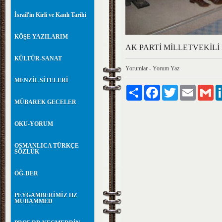
İsrail'in Kirli ve Kanlı Tarihi
KÖŞE YAZILARIM
AK PARTİ MİLLETVEKİLİ 
KÜLTÜR-SANAT
Yorumlar
-
Yorum Yaz
MENZİL SİTELERİ
Paylaş
Facebook
Twitter
Email
Gm
MÜBAREK GECELER
OKU-YORUM
OSMANLICA TÜRKÇE
SÖZLÜK
ÖĞ-DER
PEYGAMBERİMİZ HZ
MUHAMMED