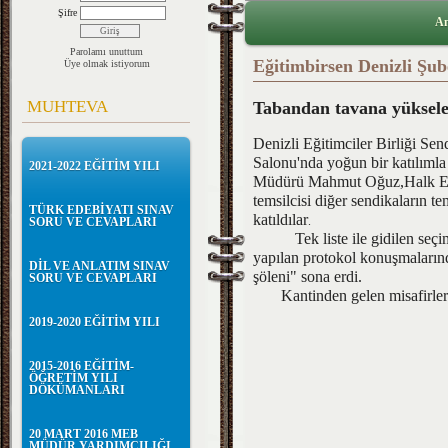
Şifre
An
Parolamı unuttum
Eğitimbirsen Denizli Şub
Üye olmak istiyorum
MUHTEVA
Tabandan tavana yükselen
Denizli Eğitimciler Birliği S
Salonu'nda yoğun bir katılımla 
2021-2022 EĞİTİM YILI
Müdürü Mahmut Oğuz,Halk Eğit
temsilcisi diğer sendikaların tem
TÜRK EDEBİYATI SINAV
katıldılar
.
SORU VE CEVAPLARI
Tek liste ile gidilen se
yapılan protokol konuşmalarınd
DİL VE ANLATIM SINAV
şöleni" sona erdi.
SORU VE CEVAPLARI
Kantinden gelen misafirlere sü
2019-2020 EĞİTİM YILI
2015-2016 EĞİTİM-
ÖĞRETİM YILI
DÖKÜMANLARI
20 MART 2016 MEB
MÜDÜR YARDIMCILIĞI