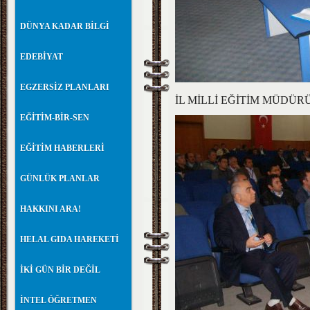
DÜNYA KADAR BİLGİ
EDEBİYAT
EGZERSİZ PLANLARI
İL MİLLİ EĞİTİM MÜDÜ
EĞİTİM-BİR-SEN
EĞİTİM HABERLERİ
GÜNLÜK PLANLAR
HAKKINI ARA!
HELAL GIDA HAREKETİ
İKİ GÜN BİR DEĞİL
İNTEL ÖĞRETMEN