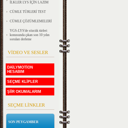
İLKLER LYS İÇİN LAZIM
CÜMLE TÜRLERİ TEST
CÜMLE ÇÖZÜMLEMELERİ
YGS-LYS'de sözcük türleri
konusunda çıkan son 10 yılın
soruları derleme
VİDEO VE SESLER
DAİLYMOTİON
HESABIM
SEÇME KLİPLER
ŞİİR OKUMALARIM
SEÇME LİNKLER
SON PEYGAMBER