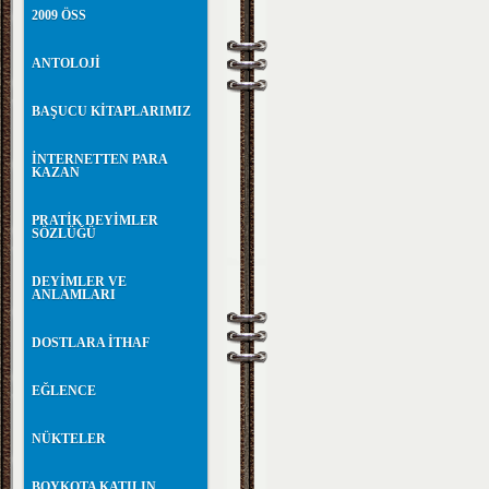
2009 ÖSS
ANTOLOJİ
BAŞUCU KİTAPLARIMIZ
İNTERNETTEN PARA
KAZAN
PRATİK DEYİMLER
SÖZLÜĞÜ
DEYİMLER VE
ANLAMLARI
DOSTLARA İTHAF
EĞLENCE
NÜKTELER
BOYKOTA KATILIN