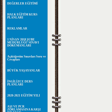
DEĞERLER EĞİTİMİ
HALK EĞİTİM KURS
PLANLARI
REKLAMLAR
1 NİSAN 2018 ŞUBE
MÜDÜRLÜĞÜ SINAVI
DÖKÜMANLARI
Açıköğretim Sınavları Soru ve
Cevapları
BÜYÜK YAŞAYANLAR
İNGİLİZCE DERS
PLANLARI
2020-2021 EĞİTİM YILI
AŞI VE PCR
ZORLAMASINA KARŞI