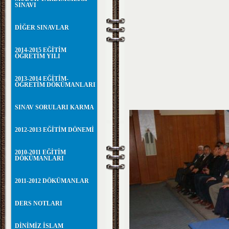
SINAVI
DİĞER SINAVLAR
2014-2015 EĞİTİM
ÖĞRETİM YILI
2013-2014 EĞİTİM-
ÖĞRETİM DÖKÜMANLARI
SINAV SORULARI KARMA
2012-2013 EĞİTİM DÖNEMİ
2010-2011 EĞİTİM
DÖKÜMANLARI
2011-2012 DÖKÜMANLAR
DERS NOTLARI
DİNİMİZ İSLAM