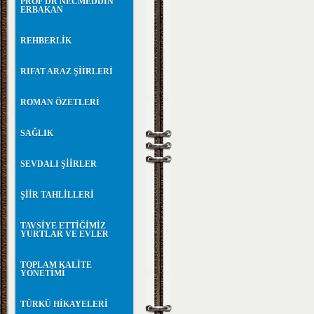
PROF DR NECMEDDİN
ERBAKAN
REHBERLİK
RIFAT ARAZ ŞİİRLERİ
ROMAN ÖZETLERİ
SAĞLIK
SEVDALI ŞİİRLER
ŞİİR TAHLİLLERİ
TAVSİYE ETTİĞİMİZ
YURTLAR VE EVLER
TOPLAM KALİTE
YÖNETİMİ
TÜRKÜ HİKAYELERİ