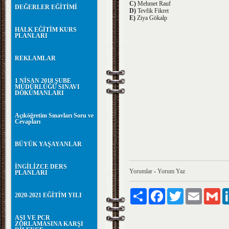
C)
Mehmet Rauf
DEĞERLER EĞİTİMİ
D)
Tevfik Fikret
E)
Ziya Gökalp
HALK EĞİTİM KURS
PLANLARI
REKLAMLAR
1 NİSAN 2018 ŞUBE
MÜDÜRLÜĞÜ SINAVI
DÖKÜMANLARI
Açıköğretim Sınavları Soru ve
Cevapları
BÜYÜK YAŞAYANLAR
İNGİLİZCE DERS
Yorumlar
-
Yorum Yaz
PLANLARI
Paylaş
Facebook
Twitter
Email
Gm
2020-2021 EĞİTİM YILI
AŞI VE PCR
ZORLAMASINA KARŞI