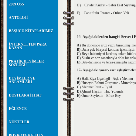
2009 ÖSS
D) Cevdet Kudret - Sabri Esat Siyavuşg
E) Cahit Sıtkı Tarancı - Orhan Veli
ANTOLOJİ
BAŞUCU KİTAPLARIMIZ
16-
Aşağıdakilerden hangisi Servet-i F
İNTERNETTEN PARA
A)
Bu dönemde aruz vezni bırakılmış, hec
KAZAN
B)
Daha çok bireysel konular işlenmiştir.
C)
Beyit hakimiyeti kırılmış anlam bütüne
D)
Süslü ve söz sanatlarıyla dolu bir anla
PRATİK DEYİMLER
E)
Batı-dan sone ve terza-rima gibi nazım 
SÖZLÜĞÜ
17-
Aşağıdaki yazar- eser eşleştirmeler
DEYİMLER VE
A)
Halit Ziya Uşaklıgil - Aşk-ı Memnu
ANLAMLARI
B)
Hüseyin Rahmi Gürpınar - Mürebbiy
C)
Mehmet Rauf - Eylül
D)
Ahmet Haşim - Hac Yolunda
DOSTLARA İTHAF
E)
Ömer Seyfettin - Efruz Bey
EĞLENCE
NÜKTELER
BOYKOTA KATILIN