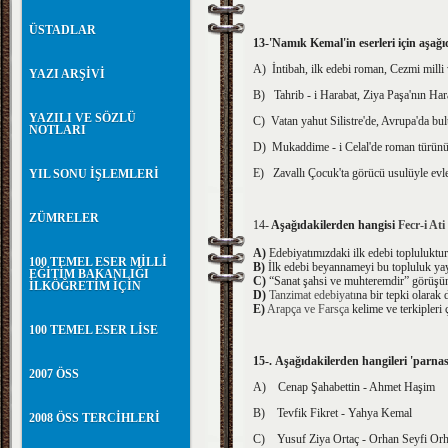
ÜSTADLAR
13-'Namık Kemal'in eserleri için aşağ
A) İntibah, ilk edebi roman, Cezmi milli v
YAZI ARŞİVİ
B) Tahrib - i Harabat, Ziya Paşa'nın Haraba
YAZILI VE SÖZLÜ
C) Vatan yahut Silistre'de, Avrupa'da bul
NOTLARI
D) Mukaddime - i Celal'de roman türünü in
E) Zavallı Çocuk'ta görücü usulüyle evl
YIL SONU İŞLEMLERİ
ZÜMRELER
14-
Aşağıdakilerden hangisi
Fecr-i Ati
A)
Edebiyatımızdaki ilk edebi topluluktur
100 TEMEL ESER MİLLİ
B)
İlk edebi beyannameyi bu topluluk yay
EĞİTİM BAKANLIĞI
C)
“Sanat şahsi ve muhteremdir” görüşüne
İLKÖĞRETİM İÇİN
D)
Tanzimat edebiyatı
na bir tepki olarak
E)
Arapça ve Farsça
kelime ve terkipleri 
100 TEMEL ESER LİSE
15
-.
Aşağıdakilerden hangileri 'parnas
2007 ÖSS
A) Cenap Şahabettin - Ahmet Haşim
B) Tevfik Fikret - Yahya Kemal
2008 ÖSS TERCİHLERİ
C) Yusuf Ziya Ortaç - Orhan Seyfi Or