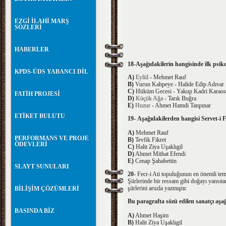
EZGİ İLAHİ MARŞ
SÖZLERİ
HABERLER
18-Aşağıdakilerin hangisinde ilk psiko
KPDS-ÜDS YABANCI DİL
A)
Eylül
- Mehmet Rauf
B)
Vurun Kahpeye - Halide Edip Adıvar
C)
Hüküm Gecesi - Yakup Kadri Karao
FATİH PROJESİ
D)
Küçük Ağa
- Tarık Buğra
E)
Huzur
- Ahmet Hamdi Tanpınar
ETİKET BULUTU
19-
Aşağıdakilerden hangisi Servet-i F
A)
Mehmet Rauf
PERFORMANS VE PROJE
B)
Tevfik Fikret
ÖDEVLERİ
C)
Halit Ziya Uşaklıgil
D)
Ahmet Mithat Efendi
E)
Cenap Şahabettin
SLAYT SUNULARI
20-
Fecr-i Ati topuluğunun en önemli tems
Şiirlerinde bir ressam gibi doğayı yansıtan
şiirlerini aruzla yazmıştır.
BİLİŞİM ÇÖZÜMLERİ
Bu paragrafta sözü edilen sanatçı aşa
BASINDA BİZ
A)
Ahmet Haşim
B)
Halit Ziya Uşaklıgil