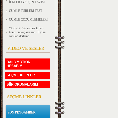
İLKLER LYS İÇİN LAZIM
CÜMLE TÜRLERİ TEST
CÜMLE ÇÖZÜMLEMELERİ
YGS-LYS'de sözcük türleri
konusunda çıkan son 10 yılın
soruları derleme
VİDEO VE SESLER
DAİLYMOTİON
HESABIM
SEÇME KLİPLER
ŞİİR OKUMALARIM
SEÇME LİNKLER
SON PEYGAMBER