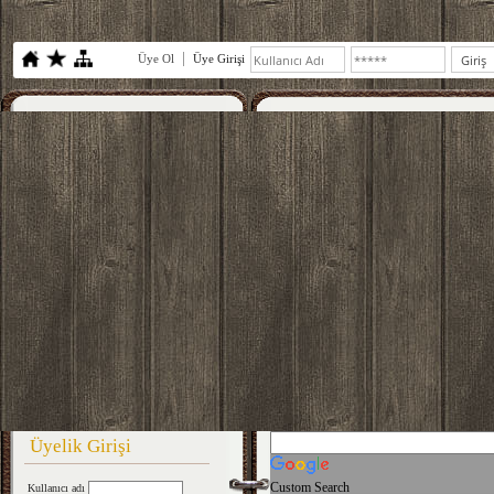
Üye Ol
Üye Girişi
Üyelik Girişi
Custom Search
Kullanıcı adı