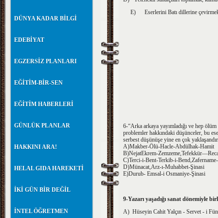
E) Eserlerini Batı dillerine çevirmek, 
DÜNYA KADAR BİLGİ
EDEBİYAT
EGZERSİZ PLANLARI
EĞİTİM-BİR-SEN
EĞİTİM HABERLERİ
GÜNLÜK PLANLAR
6-“Arka arkaya yayımladığı ve hep ölüm te
problemler hakkındaki düşünceler, bu eser
serbest düşünüşe yine en çok yaklaşandı
A)Makber-Ölü-Hacle-Abdülhak-Hamit
HAKKINI ARA!
B)NejatEkrem-Zemzeme,Tefekkür—Reca
C)Terci-i-Bent-Terkib-i-Bend,Zafername
D)Münacat,Arz-ı-Muhabbet-Şinasi
HELAL GIDA HAREKETİ
E)Durub- Emsal-i Osmaniye-Şinasi
İKİ GÜN BİR DEĞİL
9-Yazarı yaşadığı sanat dönemiyle birl
İNTEL ÖĞRETMEN
A) Hüseyin Cahit Yalçın - Servet - i Fü