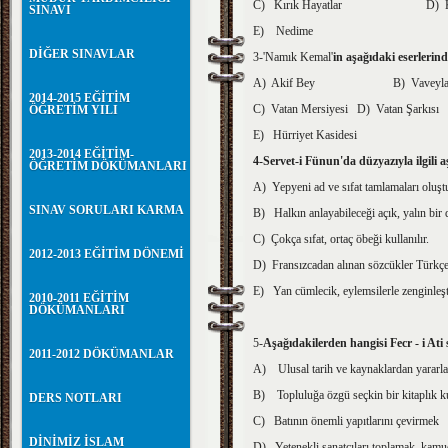
C) Kırık Hayatlar D) Kır
SINAVI
E) Nedime
DİĞER SINAVLAR
3-'Namık Kemal'
in aşağıdaki eserlerin
A) Akif Bey B) Vaveyl
2014-2015 EĞİTİM
C) Vatan Mersiyesi D) Vatan Şarkısı
ÖĞRETİM YILI
E) Hürriyet Kasidesi
2013-2014 EĞİTİM-
4-Servet-i Fünun'da düzyazıyla ilgili
ÖĞRETİM DÖKÜMANLARI
A) Yepyeni ad ve sıfat tamlamaları oluştu
SINAV SORULARI KARMA
B) Halkın anlayabileceği açık, yalın bir d
C) Çokça sıfat, ortaç öbeği kullanılır.
2012-2013 EĞİTİM DÖNEMİ
D) Fransızcadan alınan sözcükler Türkçele
E) Yan cümlecik, eylemsilerle zenginleşti
2010-2011 EĞİTİM
DÖKÜMANLARI
5-
Aşağıdakilerden hangisi Fecr - i Ati 
2011-2012 DÖKÜMANLAR
A) Ulusal tarih ve kaynaklardan yarar
B) Topluluğa özgü seçkin bir kitaplık 
DERS NOTLARI
C) Batının önemli yapıtlarını çevirmek
DİNİMİZ İSLAM
D) Yetenekli sanatçıları toplamak, kam