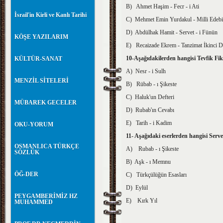
B) Ahmet Haşim - Fecr - i Ati
İsrail'in Kirli ve Kanlı Tarihi
C) Mehmet Emin Yurdakul - Milli Edebi
D) Abdülhak Hamit - Servet - i Fünün
KÖŞE YAZILARIM
E) Recaizade Ekrem - Tanzimat İkinci 
10-Aşağıdakilerden hangisi Tevfik Fikre
KÜLTÜR-SANAT
A) Nesr - i Sulh
MENZİL SİTELERİ
B) Rübab - ı Şikeste
C) Haluk'un Defteri
MÜBAREK GECELER
D) Rubab'ın Cevabı
E) Tarih - i Kadim
OKU-YORUM
11- Aşağıdaki eserlerden hangisi Servet
OSMANLICA TÜRKÇE
A) Rubab - ı Şikeste
SÖZLÜK
B) Aşk - ı Memnu
ÖĞ-DER
C) Türkçülüğün Esasları
D) Eylül
PEYGAMBERİMİZ HZ
E) Kırk Yıl
MUHAMMED