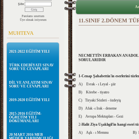
Şifre
An
Parolamı unuttum
11.SINIF 2.DÖNEM TÜ
Üye olmak istiyorum
MUHTEVA
2021-2022 EĞİTİM YILI
NECMETTİN ERBAKAN ANADOLU L
SORULARIDIR
TÜRK EDEBİYATI SINAV
SORU VE CEVAPLARI
1-Cenap Şahabettin'in eserlerini türler
DİL VE ANLATIM SINAV
A) Evrak - ı Leyal - şiir
SORU VE CEVAPLARI
B) Körebe - tiyatro
2019-2020 EĞİTİM YILI
C) Tiryaki Sözleri - özdeyiş
D) Afak -ı Irak - deneme
2015-2016 EĞİTİM-
E) Avrupa Mektupları - Gezi
ÖĞRETİM YILI
DÖKÜMANLARI
2
-Halit Ziya Uşaklıgil'in hangi eseri t
A) Aşk - ı Memnu B) Mai 
20 MART 2016 MEB
MÜDÜR YARDIMCILIĞI