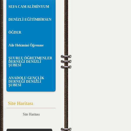
SEFA CAM ALİMİNYUM
DENİZLİ EĞİTİMBİRSEN
ÖĞDER
Aile Hekimini Öğrenme
ŞUURLU ÖĞRETMENLER
DERNEĞİ DENİZLİ
ŞUBESİ
ANADOLU GENÇLİK
DERNEĞİ DENİZLİ
ŞUBESİ
Site Haritası
Site Haritası