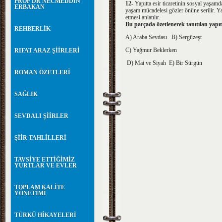
PROF DR NECMEDDİN
12-
Yapıtta esir ticaretinin sosyal yaşamda
ERBAKAN
yaşam mücadelesi gözler önüne serilir. Ya
etmesi anlatılır.
Bu parçada özetlenerek tanıtılan 
REHBERLİK
A) Araba Sevdası B) Sergüzeşt
C) Yağmur Beklerken
RIFAT ARAZ ŞİİRLERİ
D) Mai ve Siyah E) Bir Sürgün
ROMAN ÖZETLERİ
SAĞLIK
SEVDALI ŞİİRLER
ŞİİR TAHLİLLERİ
TAVSİYE ETTİĞİMİZ
YURTLAR VE EVLER
TOPLAM KALİTE
YÖNETİMİ
TÜRKÜ HİKAYELERİ