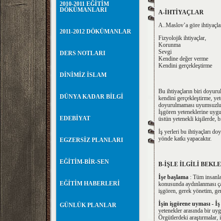
2010-2011 EĞİTİM
DÖKÜMANLARI
A-İHTİYAÇLAR
A..Maslov’a göre ihtiyaçla
2011-2012 DÖKÜMANLAR
Fizyolojik ihtiyaçlar,
Korunma
Sevgi
DERS NOTLARI
Kendine değer verme
Kendini gerçekleştirme
DİNİMİZ İSLAM
Bu ihtiyaçların biri doyuru
DÜNYA KADAR BİLGİ
kendini gerçekleştirme, yet
doyurulmaması uyumsuzluğa
İşgören yeteneklerine uygu
EDEBİYAT
üstün yetenekli kişilerde, 
İş yerleri bu ihtiyaçları 
yönde katkı yapacaktır.
EGZERSİZ PLANLARI
EĞİTİM-BİR-SEN
B-İŞLE İLGİLİ BEKL
İşe başlama
: Tüm insanlar
EĞİTİM HABERLERİ
konusunda aydınlanması çalı
işgören, gerek yönetim, ger
İşin işgörene uyması
- İ
GÜNLÜK PLANLAR
yetenekler arasında bir uyg
Örgütlerdeki araştırmalar, 