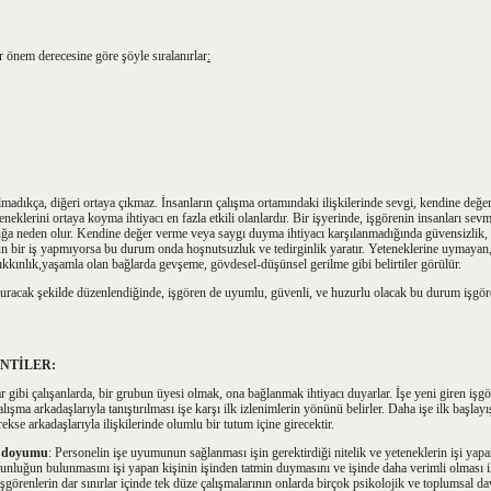
r önem derecesine göre şöyle sıralanırlar
:
lmadıkça, diğeri ortaya çıkmaz. İnsanların çalışma ortamındaki ilişkilerinde sevgi, kendine değ
eneklerini ortaya koyma ihtiyacı en fazla etkili olanlardır. Bir işyerinde, işgörenin insanları sev
 neden olur. Kendine değer verme veya saygı duyma ihtiyacı karşılanmadığında güvensizlik,
n bir iş yapmıyorsa bu durum onda hoşnutsuzluk ve tedirginlik yaratır. Yeteneklerine uymayan,
bıkkınlık,yaşamla olan bağlarda gevşeme, gövdesel-düşünsel gerilme gibi belirtiler görülür.
doyuracak şekilde düzenlendiğinde, işgören de uyumlu, güvenli, ve huzurlu olacak bu durum işgö
ENTİLER:
 gibi çalışanlarda, bir grubun üyesi olmak, ona bağlanmak ihtiyacı duyarlar. İşe yeni giren işgör
şma arkadaşlarıyla tanıştırılması işe karşı ilk izlenimlerin yönünü belirler. Daha işe ilk başlay
ekse arkadaşlarıyla ilişkilerinde olumlu bir tutum içine girecektir.
ş doyumu
: Personelin işe uyumunun sağlanması işin gerektirdiği nitelik ve yeteneklerin işi yapa
unluğun bulunmasını işi yapan kişinin işinden tatmin duymasını ve işinde daha verimli olması ile i
işgörenlerin dar sınırlar içinde tek düze çalışmalarının onlarda birçok psikolojik ve toplumsal da