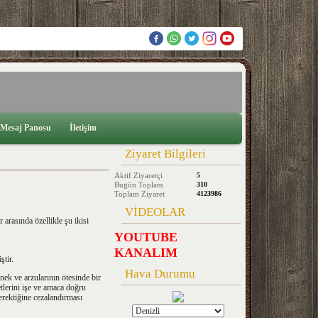
Mesaj Panosu
İletişim
Ziyaret Bilgileri
Aktif Ziyaretçi
5
Bugün Toplam
310
Toplam Ziyaret
4123986
VİDEOLAR
arasında özellikle şu ikisi
YOUTUBE
KANALIM
ştir.
Hava Durumu
enek ve arzularının ötesinde bir
tlerini işe ve amaca doğru
erektiğine cezalandırması