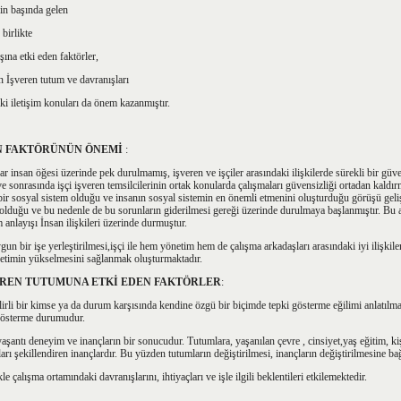
nin başında gelen
birlikte
ına etki eden faktörler,
en İşveren tutum ve davranışları
ki iletişim konuları da önem kazanmıştır.
AN FAKTÖRÜNÜN ÖNEMİ
:
r insan öğesi üzerinde pek durulmamış, işveren ve işçiler arasındaki ilişkilerde sürekli bir gü
e sonrasında işçi işveren temsilcilerinin ortak konularda çalışmaları güvensizliği ortadan kaldır
n bir sosyal sistem olduğu ve insanın sosyal sistemin en önemli etmenini oluşturduğu görüşü gel
 olduğu ve bu nedenle de bu sorunların giderilmesi gereği üzerinde durulmaya başlanmıştır. Bu a
anlayışı İnsan ilişkileri üzerinde durmuştur.
uygun bir işe yerleştirilmesi,işçi ile hem yönetim hem de çalışma arkadaşları arasındaki iyi ilişki
retimin yükselmesini sağlanmak oluşturmaktadır.
GÖREN TUTUMUNA ETKİ EDEN FAKTÖRLER
:
irli bir kimse ya da durum karşısında kendine özgü bir biçimde tepki gösterme eğilimi anlatılma
 gösterme durumudur.
aşantı deneyim ve inançların bir sonucudur. Tutumlara, yaşanılan çevre , cinsiyet,yaş eğitim, kiş
ları şekillendiren inançlardır. Bu yüzden tutumların değiştirilmesi, inançların değiştirilmesine bağ
le çalışma ortamındaki davranışlarını, ihtiyaçları ve işle ilgili beklentileri etkilemektedir.