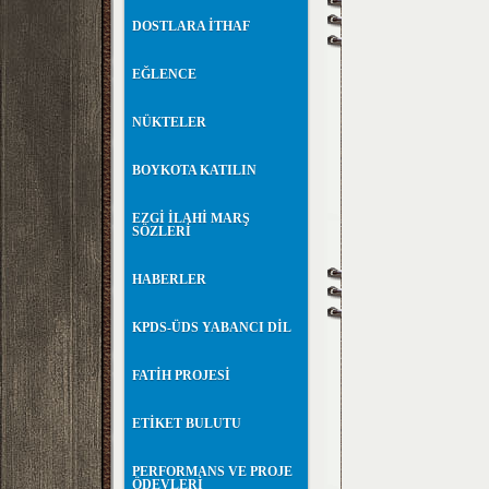
DOSTLARA İTHAF
EĞLENCE
NÜKTELER
BOYKOTA KATILIN
EZGİ İLAHİ MARŞ
SÖZLERİ
HABERLER
KPDS-ÜDS YABANCI DİL
FATİH PROJESİ
ETİKET BULUTU
PERFORMANS VE PROJE
ÖDEVLERİ