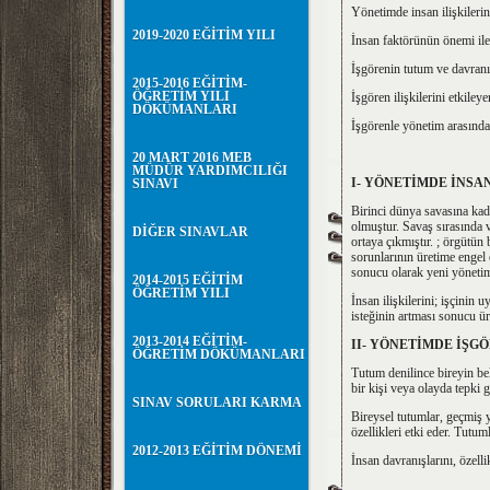
Yönetimde insan ilişkileri
2019-2020 EĞİTİM YILI
İnsan faktörünün önemi ile 
İşgörenin tutum ve davranış
2015-2016 EĞİTİM-
ÖĞRETİM YILI
İşgören ilişkilerini etkiley
DÖKÜMANLARI
İşgörenle yönetim arasında
20 MART 2016 MEB
MÜDÜR YARDIMCILIĞI
I- YÖNETİMDE İNS
SINAVI
Birinci dünya savasına kada
olmuştur. Savaş sırasında v
DİĞER SINAVLAR
ortaya çıkmıştır. ; örgütü
sorunlarının üretime engel
sonucu olarak yeni yönetim 
2014-2015 EĞİTİM
ÖĞRETİM YILI
İnsan ilişkilerini; işçinin 
isteğinin artması sonucu ü
2013-2014 EĞİTİM-
II- YÖNETİMDE İŞ
ÖĞRETİM DÖKÜMANLARI
Tutum denilince bireyin bel
bir kişi veya olayda tepki
SINAV SORULARI KARMA
Bireysel tutumlar, geçmiş y
özellikleri etki eder. Tutum
2012-2013 EĞİTİM DÖNEMİ
İnsan davranışlarını, özellik