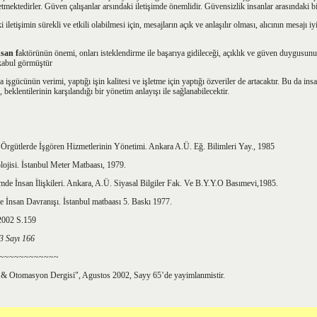
etmektedirler. Güven çalışanlar arsındaki iletişimde önemlidir. Güvensizlik insanlar arasındaki bil
 iletişimin sürekli ve etkili olabilmesi için, mesajların açık ve anlaşılır olması, alıcının mesajı i
nsan f
aktörünün önemi, onları isteklendirme ile başarıya gidileceği, açıklık ve güven duygusun
 kabul görmüştür
a işgücünün verimi, yaptığı işin kalitesi ve işletme için yaptığı özveriler de artacaktır. Bu da in
, beklentilerinin karşılandığı bir yönetim anlayışı ile sağlanabilecektir.
Örgütlerde İşgören Hizmetlerinin Yönetimi. Ankara A.Ü. Eğ. Bilimleri Yay., 1985
lojisi. İstanbul Meter Matbaası, 1979.
mde İnsan İlişkileri. Ankara, A.Ü. Siyasal Bilgiler Fak. Ve B.Y.Y.O Basımevi,1985.
de İnsan Davranışı. İstanbul matbaası 5. Baskı 1977.
2002 S.159
3 Sayı 166
~~~~~~~~~~~~
 & Otomasyon Dergisi", Agustos 2002, Sayy 65’de yayimlanmistir.