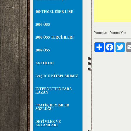
100 TEMEL ESER LİSE
2007 ÖSS
Yorumlar
-
Yorum Yaz
2008 ÖSS TERCİHLERİ
Paylaş
Facebook
Twit
2009 ÖSS
ANTOLOJİ
BAŞUCU KİTAPLARIMIZ
İNTERNETTEN PARA
KAZAN
PRATİK DEYİMLER
SÖZLÜĞÜ
DEYİMLER VE
ANLAMLARI