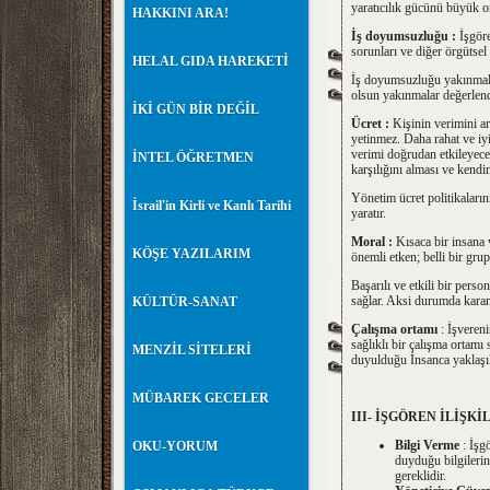
yaratıcılık gücünü büyük or
HAKKINI ARA!
İş doyumsuzluğu :
İşgöre
sorunları ve diğer örgütsel 
HELAL GIDA HAREKETİ
İş doyumsuzluğu yakınmalara
olsun yakınmalar değerlend
İKİ GÜN BİR DEĞİL
Ücret :
Kişinin verimini art
yetinmez. Daha rahat ve iy
verimi doğrudan etkileyecek
İNTEL ÖĞRETMEN
karşılığını alması ve kendi
Yönetim ücret politikaların
İsrail'in Kirli ve Kanlı Tarihi
yaratır.
Moral :
Kısaca bir insana
KÖŞE YAZILARIM
önemli etken; belli bir grup 
Başarılı ve etkili bir perso
sağlar. Aksi durumda karams
KÜLTÜR-SANAT
Çalışma ortamı
: İşvereni
sağlıklı bir çalışma ortamı
MENZİL SİTELERİ
duyulduğu İnsanca yaklaşı
MÜBAREK GECELER
III- İŞGÖREN İLİŞK
Bilgi Verme
: İşgö
OKU-YORUM
duyduğu bilgilerin 
gereklidir.