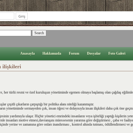
Anasayfa
Hakkımızda
Forum
Dosyalar
Foto Galeri
ilişkileri
re, her türlü resmi ve özel kuruluşun yönetiminde egemen olmaya başlamış olan çağdaş eğilimler 
ar çeşitli çıkarların çarpıştığı bir politika alanı niteliği kazanmıştır.
arın yönetiminde sermayeden çok, insan öğesi ve dolayısıyla insan ilişkileri daha çok öne geçmi
esinin yardımıyla ulaşır. Hiçbir yönetici emrindeki insanların veya işbirliği yaptığı kişilerin yet
le insanları motive etmesi,davranışını müessesenin yararına göre değiştirmesi , çaba ve faaliye
çinde yerine ve zamanına göre onları inandırması , kontrol altında tutması, ödüllendirmesi ve g