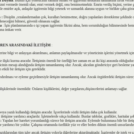
en Duyma
: Bunun için yöneticinin samimi olması ve işgörenin kendisini tanımasına fırsat verme
mri vermede önemli olan; emri vermek değil, onu benimsetmektir. Emrin veriliş biçimi, yerine g
le emirler açık, anlaşılır işgörenin bilgi yetenek ve uzmanlık alanına uygun ve birlikte çaba gö
 :
Disiplin ,cezalandırmadan çok, kuralları benimsetme, doğru yapılanları destekleme şeklinde o
eneceğini bilmesi, güvenli olmasını sağlar.
ma
: İşin planlanmasında o işi yapan işgörenin fikrini alma, hem sorumluluğun bilinmesinde hem 
ına
imkan verir.
ÖREN ARASINDAKİ İLETİŞİM
:
ğerine bilgi ve anlayışın aktarılması, anlamın paylaşılmasıdır ve yöneticinin işlerini yönetmek içi
yle ilişki kurma aracıdır. İletişimin önemli bir özelliği her zaman en az iki kişi arasında olduğudur
ricinin mesajı alındığında iletişim tamamlanmış olur. Ancak; alıcıdan göndericiye geri besleme yap
 etkili bir iletişim için gereklidir.
ndırılması ve eyleme geçirilmesiyle iletişim tamamlanmış olur. Ancak örgütlerdeki iletişim süre
lişkilerinde önemlidir. Onların kişiliklerini, değer yargılarını,düşüncelerini anlamayı sağlar.
eya yazılı kullandığı iletişim aracıdır. İşyerlerinde sözlü iletişim daha çok kullanılır.
letişime yardımcı araçlardır. İşletmelerde sıkça kullanılır. Bunlar tablolar, grafikler, haritalar şek
 :
Yapılan her hareket yorumlandığı sürece bir iletişim aracıdır. Eylemde bulunmasa bile bir ilet
me yardımcı bir yoldur. Çalışma ortamında özellikle yüz ve eller beden dilinin önemli unsurlarıdır
lıştıklarından tüm işler ancak iletişim yoluyla diğerlerine aktarılmaktadır. İşgörenler de istek ve şi