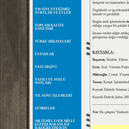
iletişimle üst kademelere il
TAVSİYE ETTİĞİMİZ
Örgütlerde ve işyerlerindeki
YURTLAR VE EVLER
önemli ve gereklidir.
Bugün artık işletmelerde
i
TOPLAM KALİTE
olduğu yaygın bir şekilde
YÖNETİMİ
İnsana verilen değer arttıkç
görüşlerine değer verildiği 
TÜRKÜ HİKAYELERİ
KAYNAKÇA ;
ÜSTADLAR
Başaran,
İbrahim .Ethem. 
YAZI ARŞİVİ
Eren
, Erol. Yönetim Psiko
Mıhcıoğlu
, Cemal. Yöneti
YAZILI VE SÖZLÜ
Tosun
, Kemal. İşletmeler
NOTLARI
Kaynak Elektrik Temmuz 
YIL SONU İŞLEMLERİ
Kaynak Elektrik Şubat 200
~~~~~~~~~~~~~~~~~~
ZÜMRELER
Not:
Bu çalışma "Endustri
100 TEMEL ESER MİLLİ
EĞİTİM BAKANLIĞI
İLKÖĞRETİM İÇİN