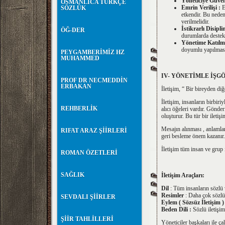
Yöneticiye Güv
OSMANLICA TÜRKÇE
Emrin Verilişi :
E
SÖZLÜK
etkendir. Bu neden
verilmelidir.
İstikrarlı Disiplin
ÖĞ-DER
durumlarda destekl
Yönetime Katıl
doyumlu yapılmas
PEYGAMBERİMİZ HZ
MUHAMMED
IV- YÖNETİMLE İŞG
PROF DR NECMEDDİN
ERBAKAN
İletişim, “ Bir bireyden di
İletişim, insanların birbiri
REHBERLİK
alıcı öğeleri vardır. Gönde
oluşturur. Bu tür bir iletişim
Mesajın alınması , anlamla
RIFAT ARAZ ŞİİRLERİ
geri besleme önem kazanır.
İletişim tüm insan ve grup i
ROMAN ÖZETLERİ
SAĞLIK
İletişim Araçları:
Dil
: Tüm insanların sözlü v
Resimler
: Daha çok sözlü i
SEVDALI ŞİİRLER
Eylem ( Sözsüz İletişim )
Beden Dili :
Sözlü iletişi
ŞİİR TAHLİLLERİ
Yöneticiler başkaları ile ça