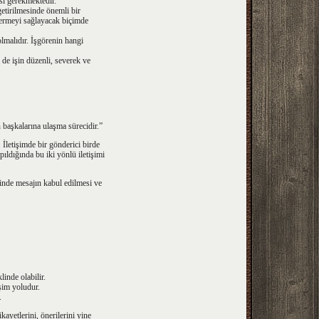
si gerekmektedir.
etirilmesinde önemli bir
stermeyi sağlayacak biçimde
lmalıdır. İşgörenin hangi
de işin düzenli, severek ve
n başkalarına ulaşma sürecidir.”
. İletişimde bir gönderici birde
ıldığında bu iki yönlü iletişimi
cinde mesajın kabul edilmesi ve
linde olabilir.
işim yoludur.
.
kayetlerini, önerilerini yine