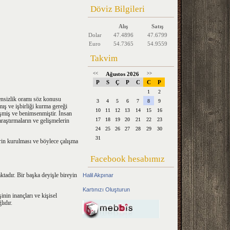
Döviz Bilgileri
Alış
Satış
Dolar
47.4896
47.6799
Euro
54.7365
54.9559
Takvim
<<
Ağustos 2026
>>
P
S
Ç
P
C
C
P
1
2
vensizlik oramı söz konusu
3
4
5
6
7
8
9
mış ve işbirliği kurma gereği
10
11
12
13
14
15
16
işmiş ve benimsenmiştir. İnsan
17
18
19
20
21
22
23
raştırmaların ve gelişmelerin
24
25
26
27
28
29
30
31
lerin kurulması ve böylece çalışma
Facebook hesabımız
ktadır. Bir başka deyişle bireyin
Halil Akpınar
Kartınızı Oluşturun
inin inançları ve kişisel
lıdır.