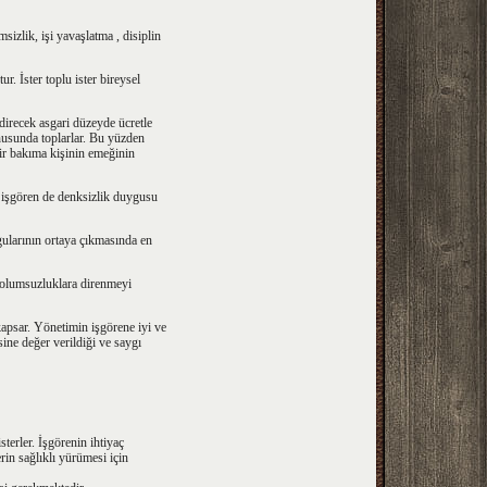
izlik, işi yavaşlatma , disiplin
. İster toplu ister bireysel
ndirecek asgari düzeyde ücretle
onusunda toplarlar. Bu yüzden
bir bakıma kişinin emeğinin
da işgören de denksizlik duygusu
ularının ortaya çıkmasında en
 ve olumsuzluklara direnmeyi
i kapsar. Yönetimin işgörene iyi ve
ine değer verildiği ve saygı
sterler. İşgörenin ihtiyaç
rin sağlıklı yürümesi için