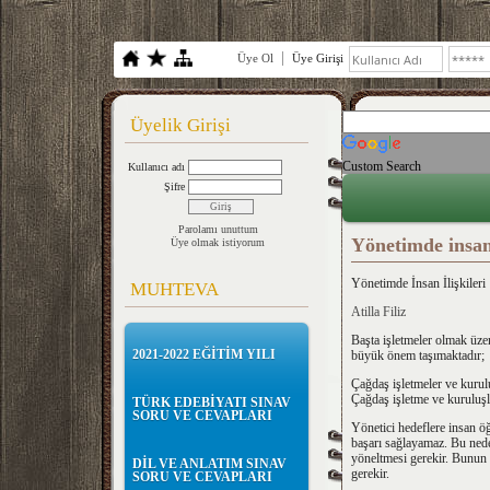
Üye Ol
Üye Girişi
Üyelik Girişi
Custom Search
Kullanıcı adı
Şifre
Parolamı unuttum
Yönetimde insan 
Üye olmak istiyorum
Yönetimde İnsan İlişkileri
MUHTEVA
Atilla Filiz
Başta işletmeler olmak üze
2021-2022 EĞİTİM YILI
büyük önem taşımaktadır;
Çağdaş işletmeler ve kuruluşl
Çağdaş işletme ve kuruluşl
TÜRK EDEBİYATI SINAV
SORU VE CEVAPLARI
Yönetici hedeflere insan öğ
başarı sağlayamaz. Bu neden
yöneltmesi gerekir. Bunun i
DİL VE ANLATIM SINAV
gerekir.
SORU VE CEVAPLARI