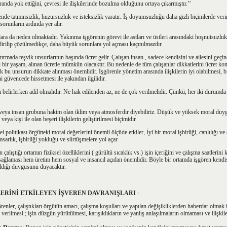
anda yok ettiğini, çevresi ile ilişkilerinde bozulma olduğunu ortaya çıkarmıştır.’’
nde tatminsizlik, huzursuzluk ve isteksizlik yaratır
.
İş doyumsuzluğu daha gizli biçimlerde verims
sorunların ardında yer alır.
 da neden olmaktadır. Yakınma işgörenin görevi ile astları ve üstleri arasındaki hoşnutsuzluktur
irilip çözülmedikçe, daha büyük sorunlara yol açması kaçınılmazdır.
ırmada teşvik unsurlarının başında ücret gelir. Çalışan insan , sadece kendisini ve ailesini geçi
i bir yaşam, alınan ücretle mümkün olacaktır. Bu nedenle de tüm çalışanlar dikkatlerini ücret k
 bu unsurun dikkate alınması önemlidir. İşgörenle yönetim arasında ilişkilerin iyi olabilmesi, 
ni güvencede hissetmesi ile yakından ilgilidir.
ı belirlerken adil olmalıdır. Ne hak edilenden az, ne de çok verilmelidir. Çünkü; her iki durum
 veya insan grubuna hakim olan iklim veya atmosferdir diyebiliriz. Düşük ve yüksek moral duyg
veya kişi ile olan beşeri ilişkilerin geliştirilmesi biçimidir.
nel politikası örgütteki moral değerlerini önemli ölçüde etkiler, İyi bir moral işbirliği, canlılığı
arlık, işbirliği yokluğu ve sürtüşmelere yol açar.
n çalıştığı ortamın fiziksel özelliklerini ( gürültü sıcaklık vs.) işin içeriğini ve çalışma saatlerin
 sağlaması hem üretim hem sosyal ve insancıl açıdan önemlidir. Böyle bir ortamda işgören kendis
ldığı duygusunu duyacaktır.
İLERİNİ ETKİLEYEN İŞVEREN DAVRANIŞLARI
:
renler, çalıştıkları örgütün amacı, çalışma koşulları ve yapılan değişikliklerden haberdar olmak i
verilmesi ; işin düzgün yürütülmesi, karışıklıkların ve yanlış anlaşılmaların olmaması ve ilişkile