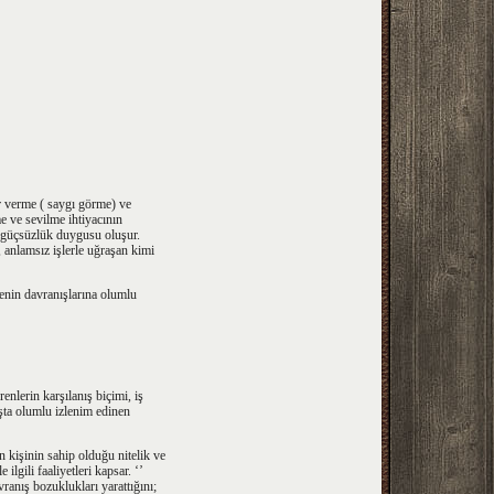
er verme ( saygı görme) ve
me ve sevilme ihtiyacının
 güçsüzlük duygusu oluşur.
 anlamsız işlerle uğraşan kimi
renin davranışlarına olumlu
enlerin karşılanış biçimi, iş
ışta olumlu izlenim edinen
n kişinin sahip olduğu nitelik ve
lgili faaliyetleri kapsar. ‘’
vranış bozuklukları yarattığını;