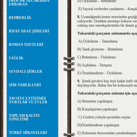
PROF DR NECMEDDİN
D) Öyküleme – Betimleme
ERBAKAN
E) Sayısal verilerden yaralanma – Karşıl
8.
Uyandığımda kentin neresinden geçtiğ
REHBERLİK
suluyordu. Ortalıkta menekşe kokusu vardı.
solmuş mor menekşeler
RIFAT ARAZ ŞİİRLERİ
Yukarıdaki parçanın anlatımında a
A) Öyküleme – Tanımlama
ROMAN ÖZETLERİ
B) Tanık gösterme – Betimleme
C) Betimleme – Öyküleme
SAĞLIK
D) Açıklama – Tartışma
SEVDALI ŞİİRLER
E) Örneklendirme – Öyküleme
9.
Şimdi gövdesi kuş tüyü kadar hafif olm
ŞİİR TAHLİLLERİ
duyuluyordu. Bahar bin bir kokusuyla t
Yukarıdaki parçanın anlatımı için aş
TAVSİYE ETTİĞİMİZ
A) Benzetme yapılmıştır.
YURTLAR VE EVLER
B) Karşılaştırma yapılmıştır.
TOPLAM KALİTE
C) Gözlem yoluyla ayrıntıları seçm
YÖNETİMİ
D)Örneklendirme yapılmıştır.
TÜRKÜ HİKAYELERİ
E) Dokunma duyusundan yaralanılmıştır.