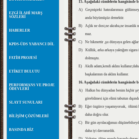
15. Aşağıdaki cümlelerin hangisinde 
A) Geçmişteki hatıralarımıza gülümsey
EZGİ İLAHİ MARŞ
SÖZLERİ
anda büyümüşüz demektir.
B) Açlık ne dost,ne akraba,ne insanlık n
HABERLER
maz.
C) Ne hikmettir ,şu dünyaya gelen ağlar 
KPDS-ÜDS YABANCI DİL
D) Küllük, arka arkaya yaktığım sigara i
FATİH PROJESİ
dolmuştu.
E) Akıllı adam,kendi aklını kullanır;daha
ETİKET BULUTU
başkalarının da aklını kullanır.
16. Aşağıdaki cümlelerin hangisinde 
PERFORMANS VE PROJE
ÖDEVLERİ
A) Halkın bu dünyadan benim hiçbir şe
görebilmesi için elimi tabutun dışında
SLAYT SUNULARI
B) Eğer özgürce yaşamıyorsak, ölümü 
daha doğru olur.
BİLİŞİM ÇÖZÜMLERİ
C) Bir gün ayrılacağımızı düşünebilseydi
BASINDA BİZ
daha iyi davranırdık.
D) Voltaire, ölüm anında başında duran