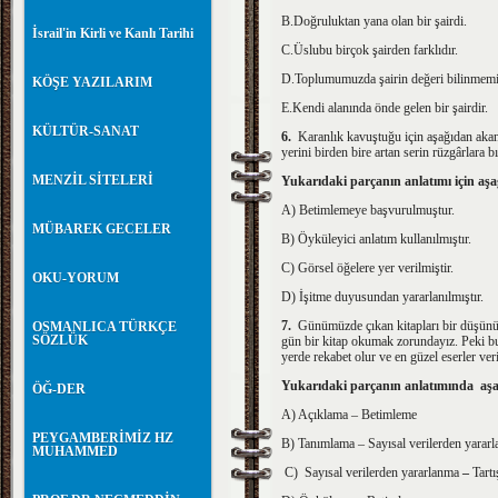
B.Doğruluktan yana olan bir şairdi.
İsrail'in Kirli ve Kanlı Tarihi
C.Üslubu birçok şairden farklıdır.
D.Toplumumuzda şairin değeri bilinmemiş
KÖŞE YAZILARIM
E.Kendi alanında önde gelen bir şairdir.
KÜLTÜR-SANAT
6.
Karanlık kavuştuğu için aşağıdan aka
yerini birden bire artan serin rüzgârlara
MENZİL SİTELERİ
Yukarıdaki parçanın anlatımı için aşa
A) Betimlemeye başvuru
MÜBAREK GECELER
B) Öyküleyici anlatım kullanılmıştır.
C) Görsel öğelere yer ver
OKU-YORUM
D) İşitme duyusundan yar
7.
Günümüzde çıkan kitapları bir düşünün.
OSMANLICA TÜRKÇE
SÖZLÜK
gün bir kitap okumak zorundayız. Peki b
yerde rekabet olur ve en güzel eserler v
Yukarıdaki parçanın anlatımında aş
ÖĞ-DER
A) Açıklama – Betimleme
PEYGAMBERİMİZ HZ
B) Tanımlama – Sayısal verilerden yarar
MUHAMMED
C)
Sayısal verilerden yararlanma
–
Tart