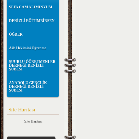
SEFA CAM ALİMİNYUM
DENİZLİ EĞİTİMBİRSEN
ÖĞDER
Aile Hekimini Öğrenme
ŞUURLU ÖĞRETMENLER
DERNEĞİ DENİZLİ
ŞUBESİ
ANADOLU GENÇLİK
DERNEĞİ DENİZLİ
ŞUBESİ
Site Haritası
Site Haritası