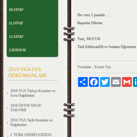
10.SINIF
Her soru 5 puandır….
Başarılar Dilerim.
11.SINIF
12.SINIF
Tunç MUCUK
Türk EdebiyatıDil ve Anlatım Öğretmeni
2.DÖNEM
Yorumlar
-
Yorum Yaz
2016 YGS-LYS
DÖKÜMANLARI
Paylaş
Facebook
Twitter
Email
Gm
2016 YGS Türkçe Konuları ve
Soru Dağılımları
2016 ÖSYM SINAV
TAKVİMİ
2016 YGS Tarih Konuları ve
Dağılımları
I. TÜRK EDEBİYATINDA