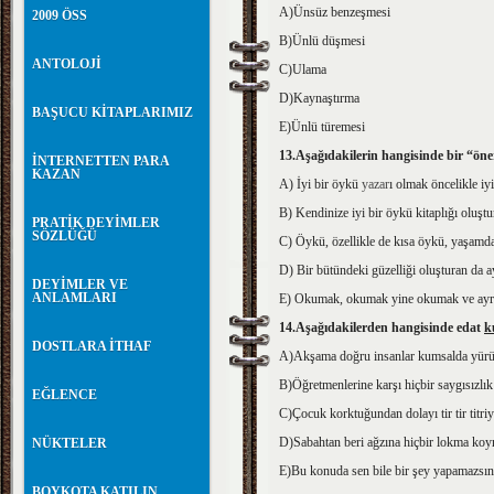
A)Ünsüz benzeşmesi
2009 ÖSS
B)Ünlü düşmesi
ANTOLOJİ
C)Ulama
D)Kaynaştırma
BAŞUCU KİTAPLARIMIZ
E)Ünlü türemesi
13.Aşağıdakilerin hangisinde bir “ön
İNTERNETTEN PARA
KAZAN
A) İyi bir öykü
yazar
ı olmak öncelikle iy
B) Kendinize iyi bir öykü kitaplığı oluştur
PRATİK DEYİMLER
SÖZLÜĞÜ
C) Öykü, özellikle de kısa öykü, yaşamda
D) Bir bütündeki güzelliği oluşturan da ay
DEYİMLER VE
ANLAMLARI
E) Okumak, okumak yine okumak ve ayrın
14.Aşağıdakilerden hangisinde edat
k
DOSTLARA İTHAF
A)Akşama doğru insanlar kumsalda yürü
B)Öğretmenlerine karşı hiçbir saygısızlı
EĞLENCE
C)Çocuk korktuğundan dolayı tir tir titri
D)Sabahtan beri ağzına hiçbir lokma koy
NÜKTELER
E)Bu konuda sen bile bir şey yapamazsın
BOYKOTA KATILIN