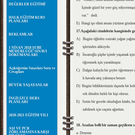
DEĞERLER EĞİTİMİ
İçimde güzel bir yere göç ediyormuşum
var.” dedi.
HALK EĞİTİM KURS
PLANLARI
E) Hangi işe elimi atsam yüzüme gözüme
17.Aşağıdaki cümlelerin hangisinde g
REKLAMLAR
A) Bugün öğleden sonraki yağan yağmur
işlerinden alıkoydu.
1 NİSAN 2018 ŞUBE
MÜDÜRLÜĞÜ SINAVI
B) İnsanoğlu şüphe içinde yaşamak için 
DÖKÜMANLARI
öğrenmek için yaratılmıştır.
Açıköğretim Sınavları Soru ve
C) Dalgın kafayla bir şeyler öğretmeye ç
Cevapları
lı havada ateş yakmaya benzer.
BÜYÜK YAŞAYANLAR
D) Bugün bildiklerimizin dışında bir ke
sek dünden farklı bir kişi oluruz.
İNGİLİZCE DERS
E) Senin bir gecede okuduğun kitabı, be
PLANLARI
zabilmek için saçımı ağarttım.
2020-2021 EĞİTİM YILI
18.
Aradan belli bir zaman geçtikten s
AŞI VE PCR
ZORLAMASINA KARŞI
a- Deneme