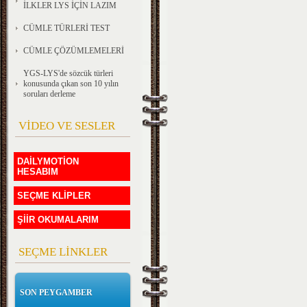
İLKLER LYS İÇİN LAZIM
CÜMLE TÜRLERİ TEST
CÜMLE ÇÖZÜMLEMELERİ
YGS-LYS'de sözcük türleri
konusunda çıkan son 10 yılın
soruları derleme
VİDEO VE SESLER
DAİLYMOTİON
HESABIM
SEÇME KLİPLER
ŞİİR OKUMALARIM
SEÇME LİNKLER
SON PEYGAMBER