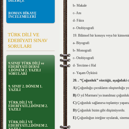
DİLEKÇE
b- Makale
c- Anı
ROMAN HİKAYE
İNCELEMELERİ
d- Fıkra
e- Otobiyografi
TÜRK DİLİ VE
19. Bilimsel bir konuyu veya bir kimsenin y
EDEBİYATI SINAV
a- Biyografi
SORULARI
b- Monografi
c- Otobiyografi
9.SINIF TÜRK DİLİ ve
d- Tercüme-i Hal
EDEBİYATI DERSİ
1.DÖNEM 2. YAZILI
e- Yaşam Öyküsü
SORULARI
20.
. “Çoğunluk” sözcüğü, aşağıdaki cü
9. SINIF 2. DÖNEM 1.
A)
Çoğunluğu çocukların oluşturduğu yolc
YAZILI
B)
O yıl Marmara’ya inanılmaz çoğunlukta
TÜRK DİLİ VE
C)
Çoğunluk sağlanırsa toplantıyı yaparı
EDEBİYATI.2.DÖNEM 2.
YAZILI
D)
Çoğunluk bizim gibi düşünüyordu.
E)
Çoğunluğun isteğine uyularak, sinemay
TÜRK DİLİ VE
EDEBİYATI.2.DÖNEM 2.