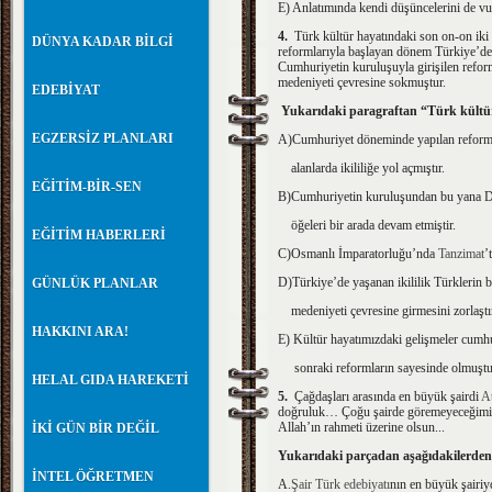
E) Anlatımında kendi düşüncelerini de vu
4.
Türk kültür hayatındaki son on-on iki 
DÜNYA KADAR BİLGİ
reformlarıyla başlayan dönem Türkiye’de
Cumhuriyetin kuruluşuyla girişilen reform
medeniyeti çevresine sokmuştur.
EDEBİYAT
Yukarıdaki paragraftan “Türk kültür h
EGZERSİZ PLANLARI
A)Cumhuriyet döneminde yapılan refor
alanlarda ikililiğe yol açmıştır.
EĞİTİM-BİR-SEN
B)Cumhuriyetin kuruluşundan bu yana D
öğeleri bir arada devam etmiştir.
EĞİTİM HABERLERİ
C)Osmanlı İmparatorluğu’nda
Tanzimat
’
D)Türkiye’de yaşanan ikililik Türklerin b
GÜNLÜK PLANLAR
medeniyeti çevresine girmesini zorlaştır
HAKKINI ARA!
E) Kültür hayatımızdaki gelişmeler cumhu
sonraki reformların sayesinde olmuştu
HELAL GIDA HAREKETİ
5.
Çağdaşları arasında en büyük şairdi
At
doğruluk… Çoğu şairde göremeyeceğimi
Allah’ın rahmeti üzerine olsun...
İKİ GÜN BİR DEĞİL
Yukarıdaki parçadan aşağıdakilerden
İNTEL ÖĞRETMEN
A.
Şair
Türk edebiyatı
nın en büyük şairiy