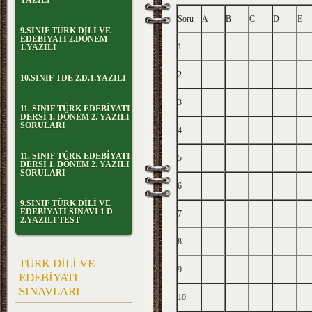
YAZILI
Soru
A
B
C
D
E
9.SINIF TÜRK DİLİ VE
EDEBİYATI 2.DÖNEM
1
1.YAZILI
2
10.SINIF TDE 2.D.1.YAZILI
3
11. SINIF TÜRK EDEBİYATI
DERSİ 1. DÖNEM 2. YAZILI
SORULARI
4
11. SINIF TÜRK EDEBİYATI
5
DERSİ 1. DÖNEM 2. YAZILI
SORULARI
6
9.SINIF TÜRK DİLİ VE
EDEBİYATI SINAVI 1 D
7
2.YAZILI TEST
8
TÜRK DİLİ VE
9
EDEBİYATI
SINAVLARI
10