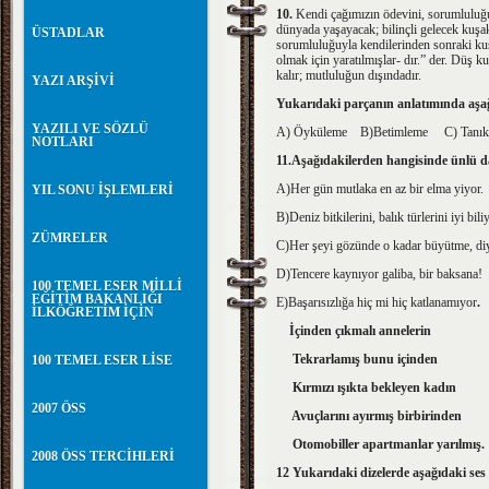
10.
Kendi çağımızın ödevini, sorumluluğun
dünyada yaşayacak; bilinçli gelecek kuşakl
ÜSTADLAR
sorumluluğuyla kendilerinden sonraki kuş
olmak için yaratılmışlar- dır.” der. Düş ku
kalır; mutluluğun dışındadır.
YAZI ARŞİVİ
Yukarıdaki parçanın anlatımında aşa
YAZILI VE SÖZLÜ
A) Öyküleme B)Betimleme C) Tanık
NOTLARI
11.Aşağıdakilerden hangisinde ünlü d
A)Her gün mutlaka en az bir elma yiyor.
YIL SONU İŞLEMLERİ
B)Deniz bitkilerini, balık türlerini iyi bili
ZÜMRELER
C)Her şeyi gözünde o kadar büyütme, diy
D)Tencere kaynıyor galiba, bir baksana!
100 TEMEL ESER MİLLİ
EĞİTİM BAKANLIĞI
E)Başarısızlığa hiç mi hiç katlanamıyor
.
İLKÖĞRETİM İÇİN
İçinden çıkmalı annelerin
Tekrarlamış bunu içinden
100 TEMEL ESER LİSE
Kırmızı ışıkta bekleyen kadın
2007 ÖSS
Avuçlarını ayırmış birbirinden
Otomobiller apartmanlar yarılmış.
2008 ÖSS TERCİHLERİ
12 Yukarıdaki dizelerde aşağıdaki ses