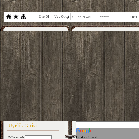
Üye Ol
Üye Girişi
Üyelik Girişi
Custom Search
Kullanıcı adı