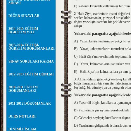
SINAVI
E)
Yaban
cı kaynaklı kullanımlar bir dilin
2
. Halit Ziya, eserlerinde insani değerle
DİĞER SINAVLAR
seçilen kahramanlar, yüzeysel bir şekilde
doğru yönelişini tarafsız bir şekilde ver
çalışır.
2014-2015 EĞİTİM
ÖĞRETİM YILI
Yukarıdaki paragrafta aşağıdakilerd
A) Yazar, kahramanlarını gerçekçi bir şeki
2013-2014 EĞİTİM-
ÖĞRETİM DÖKÜMANLARI
B) Yazar, kahramanlarını tanıtırken onla
C) Halit Ziya’nın eserlerinde toplumun 
SINAV SORULARI KARMA
D) Yazar, kahramanlarını tanıtırken yan 
E)
Halit Ziya
’nın kahramanları ya tam iy
2012-2013 EĞİTİM DÖNEMİ
3.
Alman dilinin gelenekçi söyleyiş kuralla
bilgisi kurallarını bir yana iter; aforizma
2010-2011 EĞİTİM
başladığı bir cümleyi ya da paragrafı olums
DÖKÜMANLARI
Yukarıdaki paragrafta aşağıdakilerd
A)
Yazar
dil bilgisi
kurallarına uymamıştı
2011-2012 DÖKÜMANLAR
B)
Yazılar
ında şiir uyumu görülmektedir.
DERS NOTLARI
C) Gelenekçi söyleyiş kurallarının dışına 
D) Yazılarının gidişatında istikrarlı davra
DİNİMİZ İSLAM