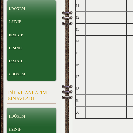
11
1.DÖNEM
12
9.SINIF
13
10.SINIF
14
11.SINIF
15
12.SINIF
16
2.DÖNEM
17
18
DİL VE ANLATIM
SINAVLARI
19
20
1.DÖNEM
9.SINIF