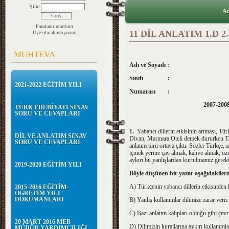
Şifre
An
Parolamı unuttum
11 DİL ANLATIM 1.D 2
Üye olmak istiyorum
MUHTEVA
Adı ve Soyadı :
Sınıfı :
2021-2022 EĞİTİM YILI
Numarası :
2007-2008
TÜRK EDEBİYATI SINAV
SORU VE CEVAPLARI
1.
Yabancı dillerin etkisinin artması, Tür
DİL VE ANLATIM SINAV
Divan, Marmara Oteli demek dururken The
SORU VE CEVAPLARI
anlatım türü ortaya çıktı. Sözler Türkçe,
içmek yerine çay almak, kahve almak; özü
aykırı bu yanlışlardan kurtulmamız gereki
2019-2020 EĞİTİM YILI
Böyle düşünen bir yazar aşağıdakiler
A) Türkçenin
yaban
cı dillerin etkisinden
2015-2016 EĞİTİM-
ÖĞRETİM YILI
DÖKÜMANLARI
B) Yanlış kullanımlar dilimize zarar verir.
C) Bazı anlatım kalıpları olduğu gibi çevr
20 MART 2016 MEB
D) Dilimizin kurallarına aykırı kullanıml
MÜDÜR YARDIMCILIĞI