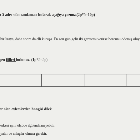
 5 adet sıfat tamlaması bularak aşağıya yazınız.(2p*5=10p)
......................................................................................................................................................
i, bir liraya, daha sonra da elli kuruşa. En son gün gelir iki gazete­mi verirse borcunu ödemiş o
eçen
fiilleri
bulunuz.
(1p
*5=5p)
r alan eylemlerden hangisi dilek
erkesi aynı ölçüde ilgilendirmeyebilir.
yalın ve anlaşılır olması gerekir.