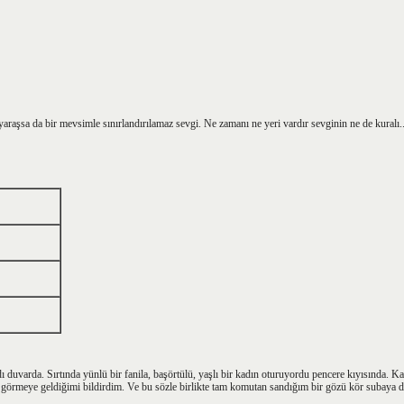
araşsa da bir mevsimle sınırlandırılamaz sevgi. Ne zamanı ne yeri vardır sevginin ne de kuralı... 
duvarda. Sırtında yünlü bir fanila, başörtülü, yaşlı bir kadın oturuyordu pencere kıyısında. Karş
 görmeye geldiğimi bildirdim. Ve bu sözle birlikte tam komutan sandığım bir gözü kör subaya