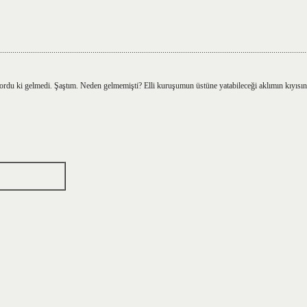
.....................................................................................................................................................
luyordu ki gelmedi. Şaştım. Neden gelmemişti? Elli kuruşumun üstüne yatabileceği aklımın kıyısınd