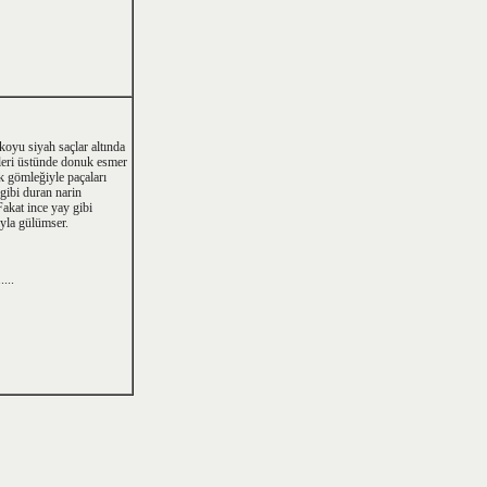
koyu siyah saçlar altında
leri üstünde donuk esmer
ık gömleğiyle paçaları
ibi du­ran narin
akat ince yay gibi
ıyla gülümser.
.....