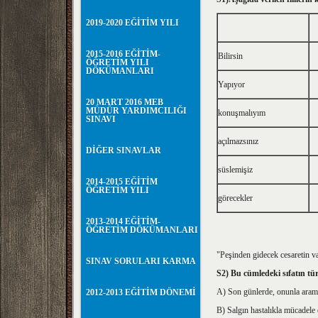
2019-2020 EĞİTİM YILI
2015-2016 EĞİTİM-
Bilirsin
ÖĞRETİM YILI
DÖKÜMANLARI
Yapıyor
20 MART 2016 MEB
MÜDÜR YARDIMCILIĞI
konuşmalıyım
SINAVI
açılmazsınız
DİĞER SINAVLAR
süslemişiz
2014-2015 EĞİTİM
ÖĞRETİM YILI
görecekler
2013-2014 EĞİTİM-
ÖĞRETİM DÖKÜMANLARI
"Peşinden gidecek cesaretin v
SINAV SORULARI KARMA
S2) Bu cümledeki sıfatın tü
A) Son günlerde, onunla aramı
2012-2013 EĞİTİM DÖNEMİ
B) Salgın hastalıkla mücadele 