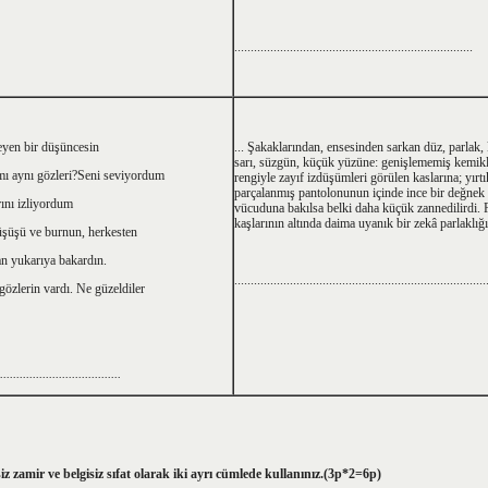
.........................................................................
yen bir düşüncesin
... Şakaklarından, ensesinden sarkan düz, parlak, 
sarı, süzgün, küçük yüzüne: genişlememiş kemik
mı aynı gözleri?Seni seviyordum
rengiyle zayıf izdüşümleri görülen kaslarına; yırt
parçalanmış pantolonunun içinde ince bir değnek g
rını izliyordum
vücuduna bakılsa belki daha küçük zannedilirdi. F
kaşlarının altında daima uyanık bir zekâ parlaklığ
üşüşü ve burnun, herkesten
n yukarıya bakardın.
.............................................................................
gözlerin vardı. Ne güzeldiler
.....................................
z zamir ve belgisiz sıfat olarak iki ayrı cümlede kullanınız.(3p*2=6p)