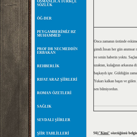
OSMANLICA TÜRKÇE
SÖZLÜK
ÖĞ-DER
PEYGAMBERİMİZ HZ
MUHAMMED
Onca zamanın üstünde eskime
PROF DR NECMEDDİN
şimdi.İnsan her gün anımsar 
ERBAKAN
ve senin haberin yoktu. Saçla
uzaktan, kulağının arkasına d
REHBERLİK
başkaydı işte. Güldüğün zama
RIFAT ARAZ ŞİİRLERİ
Yukarı kalkan başın ve gülen 
sen bilmiyordun.
ROMAN ÖZETLERİ
...............................................
SAĞLIK
SEVDALI ŞİİRLER
S6
)"Kimi
"
sözcüğünü belgisi
ŞİİR TAHLİLLERİ