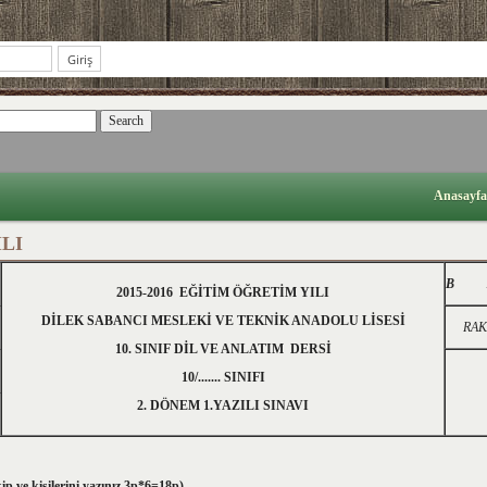
Anasayfa
ILI
B
AL
2015-2016 EĞİTİM ÖĞRETİM YILI
DİLEK SABANCI MESLEKİ VE TEKNİK ANADOLU LİSESİ
RA
10. SINIF DİL VE ANLATIM DERSİ
10/....... SINIFI
2. DÖNEM 1.YAZILI SINAVI
kip ve kişilerini yazınız.3p*6=18p)