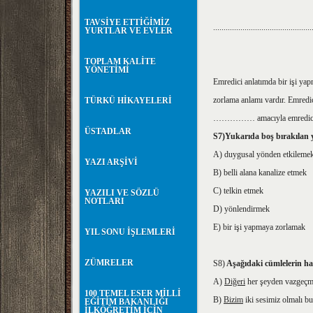
TAVSİYE ETTİĞİMİZ
...............................................
YURTLAR VE EVLER
TOPLAM KALİTE
YÖNETİMİ
Emredici anlatımda bir işi ya
zorlama anlamı vardır. Emredic
TÜRKÜ HİKAYELERİ
…………… amacıyla emredici ifa
ÜSTADLAR
S7)Yukarıda boş bırakılan y
A) duygusal yönden etkileme
YAZI ARŞİVİ
B) belli alana kanalize etmek
C) telkin etmek
YAZILI VE SÖZLÜ
NOTLARI
D) yönlendirmek
E) bir işi yapmaya zorlamak
YIL SONU İŞLEMLERİ
ZÜMRELER
S8)
Aşağıdaki cümlelerin han
A)
Diğeri
her şeyden vazgeçme
100 TEMEL ESER MİLLİ
B)
Bizim
iki sesimiz olmalı bu
EĞİTİM BAKANLIĞI
İLKÖĞRETİM İÇİN