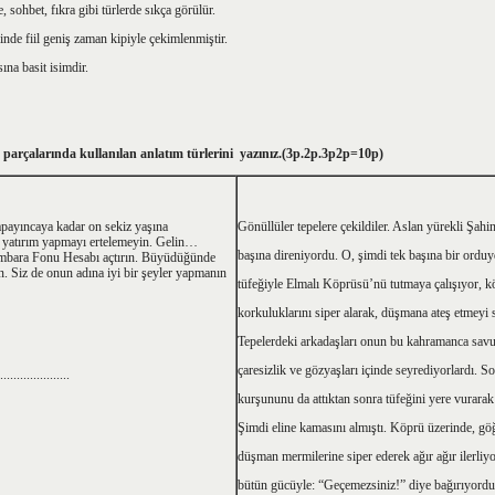
ohbet, fıkra gibi türlerde sıkça görülür.
de fiil geniş zaman kipiyle çekimlenmiştir.
na basit isimdir.
parçalarında kullanılan anlatım türlerini yazınız.(3p.2p.3p2p=10p)
apayıncaya kadar on sekiz yaşına
Gönüllüler tepelere çekildiler. Aslan yürekli Şahi
n yatırım yapmayı ertelemeyin. Gelin…
başına direniyordu. O, şimdi tek başına bir orduy
mbara Fonu Hesabı açtırın. Büyüdüğünde
. Siz de onun adına iyi bir şeyler yapmanın
tüfeğiyle Elmalı Köprüsü’nü tutmaya çalışıyor, k
korkuluklarını siper alarak, düşmana ateş etmeyi
Tepelerdeki arkadaşları onun bu kahramanca sav
çaresizlik ve gözyaşları içinde seyrediyorlardı. S
.....................
kurşununu da attıktan sonra tüfeğini yere vurarak
Şimdi eline kamasını almıştı. Köprü üzerinde, g
düşman mermilerine siper ederek ağır ağır ilerliyo
bütün gücüyle: “Geçemezsiniz!” diye bağırıyordu