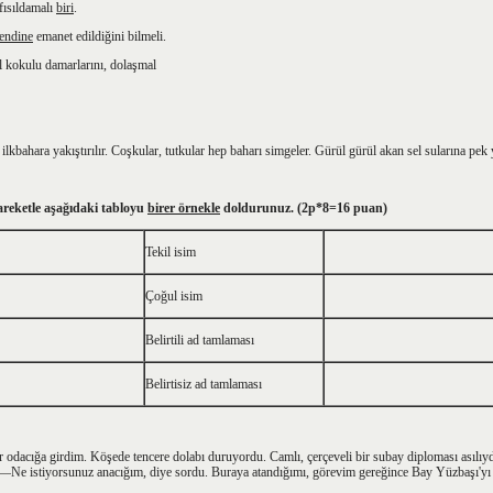
fısıldamalı
biri
.
endine
emanet edildiğini bilmeli.
 kokulu damarlarını, dolaşmal
kbahara yakıştırılır. Coşkular, tutkular hep baharı simgeler. Gürül gürül akan sel sularına pek y
reketle aşağıdaki tabloyu
birer örnekle
doldurunuz. (2p*8=16 puan)
Tekil isim
Çoğul isim
Belirtili ad tamlaması
Belirtisiz ad tamlaması
 odacığa girdim. Köşede tencere dolabı duruyordu. Camlı, çerçeveli bir subay diploması asılıydı 
—Ne istiyorsunuz anacığım, diye sordu. Buraya atandığımı, görevim gereğince Bay Yüzbaşı'yı