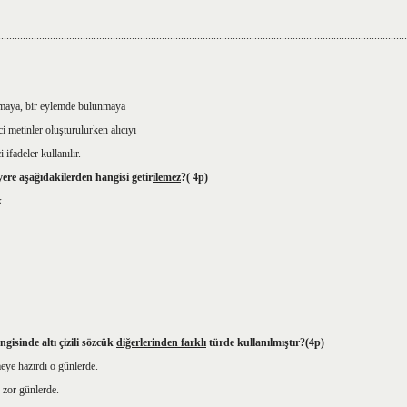
......................................................................................................................................................
pmaya, bir eylemde bulunmaya
i metinler oluşturulurken alıcıyı
deler kullanılır.
ere aşağıdakilerden hangisi getir
ilemez
?( 4p)
k
gisinde altı çizili sözcük
diğerlerinden farklı
türde kullanılmıştır?(4p)
ye hazırdı o günlerde.
 zor günlerde.