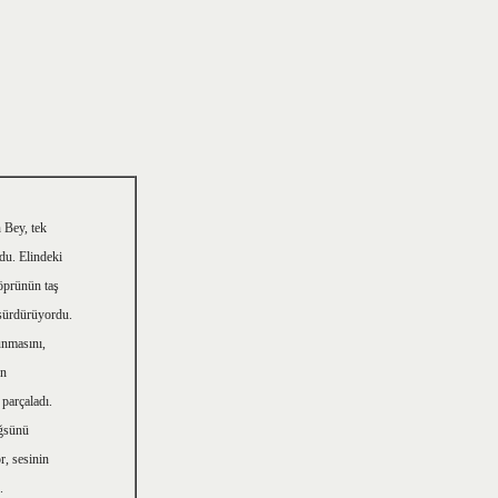
n Bey, tek
du. Elindeki
öprünün taş
 sürdürüyordu.
unmasını,
on
 parçaladı.
öğsünü
r, sesinin
.