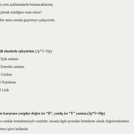
da yeni açıklamalarda bulunacaklarmış.
çıkmak istediğine emin misin?
her anını onunla geçirmeye çalışıyordu.
i olanlarla eşleştiriniz
.(2p*5=10p)
 anlatım
ici anlatım
 Gözlem
yküleme
rik
n karşısına yargılar doğru ise “D”, yanlış ise “Y” yazınız.(2p*5=10p)
betimlemesiyle sınırlıdır; insanla ilgili ayrıntılar betimleme olarak değerlendirilmez.
esi işlevi kullanılır.