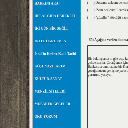
( ) Destansı anlatım deneme, s
HAKKINI ARA!
( ) "Seni beklerim." cümlesin
HELAL GIDA HAREKETİ
( ) "güzeller" sözcüğü yapısı
İKİ GÜN BİR DEĞİL
S5)
Aşağıda verilen okuma 
İNTEL ÖĞRETMEN
İsrail'in Kirli ve Kanlı Tarihi
Bir bakmışsınız ki göz açıp k
gelivermişler. Çocuğunuz içi
KÖŞE YAZILARIM
Bankasına onun adına bir Ku
çocuğunuzun çok işine yarasın
gururunu yaşayın.
KÜLTÜR-SANAT
MENZİL SİTELERİ
...............................................
MÜBAREK GECELER
OKU-YORUM