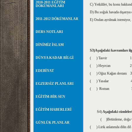
2010-2011 EĞİTİM
C) Yetkililer, bu konu hakkın
DÖKÜMANLARI
D) Bu soğuk havada dışarıya 
2011-2012 DÖKÜMANLAR
E) Ondan ayrılmak istemiyor, 
DERS NOTLARI
DİNİMİZ İSLAM
S3)Aşağıdaki kavramları ilgil
DÜNYA KADAR BİLGİ
( ) Tasvir 1 Epik
( ) Heyecan 2 Emred
EDEBİYAT
( ) Oğuz Kağan destanı 3
( ) Yasalar 4 Ö
EGZERSİZ PLANLARI
( ) Roman 5 Li
EĞİTİM-BİR-SEN
EĞİTİM HABERLERİ
S4)
Aşağıdaki cümleleri
( )Betimleme, doğa ve mekân 
GÜNLÜK PLANLAR
( ) Lirik anlatımda dilin dil öt