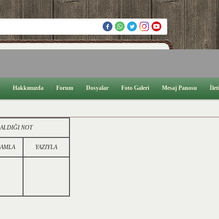
Hakkımızda
Forum
Dosyalar
Foto Galeri
Mesaj Panosu
İlet
DIĞI NOT
KAMLA
YAZIYLA