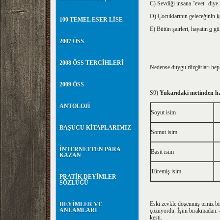
C) Sevdiği insana "evet" diye 
D) Çocuklarının geleceğinin
k
100 TEMEL ESER LİSE
E) Bütün şairleri, hayatın
o
gül
2007 ÖSS
2008 ÖSS TERCİHLERİ
Nedense duygu rüzgârları hep il
2009 ÖSS
S9)
Yukarıdaki metinden ha
ANTOLOJİ
Soyut isim
BAŞUCU KİTAPLARIMIZ
Somut isim
İNTERNETTEN PARA
Basit isim
KAZAN
Türemiş isim
PRATİK DEYİMLER
SÖZLÜĞÜ
Eski zevkle döşenmiş temiz bir
DEYİMLER VE
ANLAMLARI
çözüyordu. İşini bırakmadan: 
kesti.