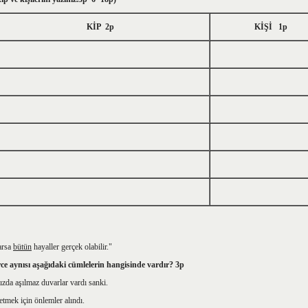
KİP 2p
KİŞİ 1p
arsa
bütün
hayaller gerçek olabilir."
rce aynısı aşağıdaki cümlelerin hangisinde vardır? 3p
zda aşılmaz duvarlar vardı sanki.
etmek için önlemler alındı.