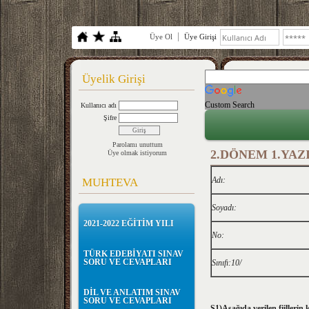
Üye Ol
Üye Girişi
Üyelik Girişi
Custom Search
Kullanıcı adı
Şifre
Parolamı unuttum
2.DÖNEM 1.YAZ
Üye olmak istiyorum
Adı:
MUHTEVA
Soyadı:
2021-2022 EĞİTİM YILI
No:
TÜRK EDEBİYATI SINAV
SORU VE CEVAPLARI
Sınıfı:10/
DİL VE ANLATIM SINAV
SORU VE CEVAPLARI
S1)Aşağıda verilen fiillerin 