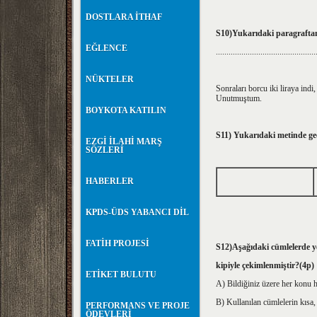
DOSTLARA İTHAF
S10)Yukarıdaki paragraftan
EĞLENCE
...............................................
NÜKTELER
Sonraları borcu iki liraya ind
Unutmuştum.
BOYKOTA KATILIN
S11) Yukarıdaki metinde g
EZGİ İLAHİ MARŞ
SÖZLERİ
HABERLER
KPDS-ÜDS YABANCI DİL
FATİH PROJESİ
S12)Aşağıdaki cümlelerde ye
kipiyle çekimlenmiştir?(4p)
ETİKET BULUTU
A) Bildiğiniz üzere her konu h
B) Kullanılan cümlelerin kısa, 
PERFORMANS VE PROJE
ÖDEVLERİ