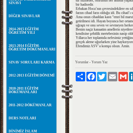
tür hizmetler, ömrünün her anında yaşadı
SINAVI
bir hadisedir.
Erbakan Hoca’nın çevresindekilere en sık
farzın cihad farzı olduğu idi. Bu cihad’ı s
DİĞER SINAVLAR
Ama onun cihaddan kastı “emri bil maruf
getirilmesi idi. Hayatı boyunca her orta
uğraştı ve onu seven ve sevmeyen herkesi
2014-2015 EĞİTİM
Benim naçiz kanaatim amellerin niyetlere
ÖĞRETİM YILI
kendisine şehitlik mertebesinin nasip ol
Yıllarca her toplantıda nefesimiz yettiğ
gerçek aleme uğurlarken yine haykırıyo
2013-2014 EĞİTİM-
Efendimiz ASV’a komşu olsun. Amin.
ÖĞRETİM DÖKÜMANLARI
Yorumlar
-
Yorum Yaz
SINAV SORULARI KARMA
Paylaş
Facebook
Twitter
Email
Gm
2012-2013 EĞİTİM DÖNEMİ
2010-2011 EĞİTİM
DÖKÜMANLARI
2011-2012 DÖKÜMANLAR
DERS NOTLARI
DİNİMİZ İSLAM