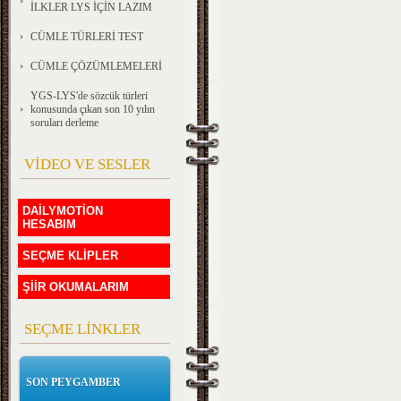
İLKLER LYS İÇİN LAZIM
CÜMLE TÜRLERİ TEST
CÜMLE ÇÖZÜMLEMELERİ
YGS-LYS'de sözcük türleri
konusunda çıkan son 10 yılın
soruları derleme
VİDEO VE SESLER
DAİLYMOTİON
HESABIM
SEÇME KLİPLER
ŞİİR OKUMALARIM
SEÇME LİNKLER
SON PEYGAMBER