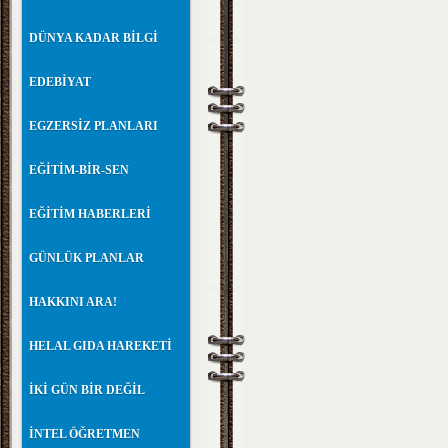
DÜNYA KADAR BİLGİ
EDEBİYAT
EGZERSİZ PLANLARI
EĞİTİM-BİR-SEN
EĞİTİM HABERLERİ
GÜNLÜK PLANLAR
HAKKINI ARA!
HELAL GIDA HAREKETİ
İKİ GÜN BİR DEĞİL
İNTEL ÖĞRETMEN