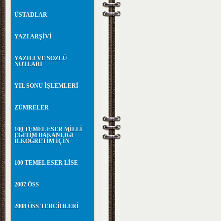
ÜSTADLAR
YAZI ARŞİVİ
YAZILI VE SÖZLÜ
NOTLARI
YIL SONU İŞLEMLERİ
ZÜMRELER
100 TEMEL ESER MİLLİ
EĞİTİM BAKANLIĞI
İLKÖĞRETİM İÇİN
100 TEMEL ESER LİSE
2007 ÖSS
2008 ÖSS TERCİHLERİ