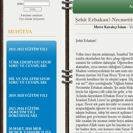
Şifre
An
Parolamı unuttum
Şehit Erbakan!-Necmett
Üye olmak istiyorum
Merve Kavakçı İslam
- Ye
MUHTEVA
Şehit Erbakan!
2021-2022 EĞİTİM YILI
Yıllar önce dayım anlatmıştı. İstanbul Te
sınıfta okurlarken bir ders çıkışı öğrenc
TÜRK EDEBİYATI SINAV
samimi bir sohbete dalmışlar. Öğrenciler
SORU VE CEVAPLARI
alamadım, oysa mezun olduğum Galatasara
Madem vermeyecektiniz bu tam notu niye
Bunun üzerine Ali Fuat Hoca “Evet siz de
DİL VE ANLATIM SINAV
diyerek kendince bir öz eleştiri yapar. D
SORU VE CEVAPLARI
var mı?” diye sorduğunda “Oğlum bütün d
Necmettin Erbakan adında. Şu anda Mak
böyle bir öğrenci elli yılda bir gelir; o bir
2019-2020 EĞİTİM YILI
Aslında dayımların Erbakan Hoca’yı tanı
İstanbul Erkek Lisesi’ne gittiğinde okul
yaşar. Devir tek parti devridir ve sistem k
araştırdığında öğrenir ki yeni mezun oku
2015-2016 EĞİTİM-
ÖĞRETİM YILI
talepte bulunur, talep bir mescit açılmas
DÖKÜMANLARI
talebini geri çeviremez hocası ve okulun 
bile sıradan bir insanın ömür boyu anlat
yaparken Allah rızası için bu hayatta ne
20 MART 2016 MEB
bir hadise iken, söz konusu olan Sayın 
MÜDÜR YARDIMCILIĞI