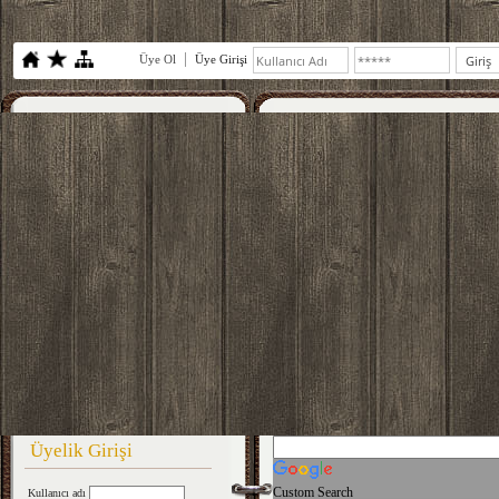
Üye Ol
Üye Girişi
Üyelik Girişi
Custom Search
Kullanıcı adı