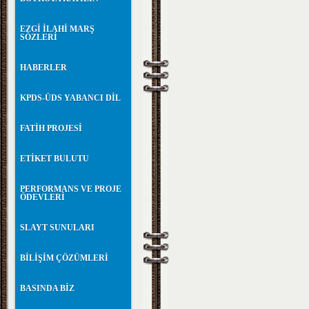
EZGİ İLAHİ MARŞ
SÖZLERİ
HABERLER
KPDS-ÜDS YABANCI DİL
FATİH PROJESİ
ETİKET BULUTU
PERFORMANS VE PROJE
ÖDEVLERİ
SLAYT SUNULARI
BİLİŞİM ÇÖZÜMLERİ
BASINDA BİZ