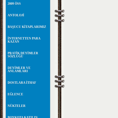
2009 ÖSS
ANTOLOJİ
BAŞUCU KİTAPLARIMIZ
İNTERNETTEN PARA
KAZAN
PRATİK DEYİMLER
SÖZLÜĞÜ
DEYİMLER VE
ANLAMLARI
DOSTLARA İTHAF
EĞLENCE
NÜKTELER
BOYKOTA KATILIN