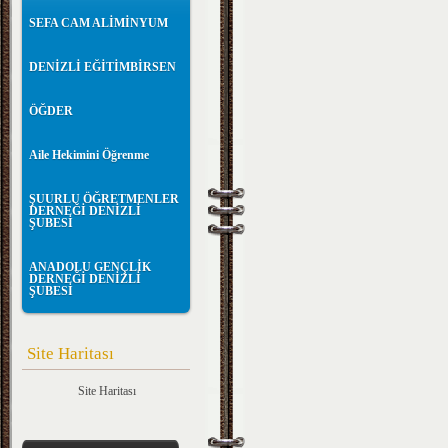
SEFA CAM ALİMİNYUM
DENİZLİ EĞİTİMBİRSEN
ÖĞDER
Aile Hekimini Öğrenme
ŞUURLU ÖĞRETMENLER
DERNEĞİ DENİZLİ
ŞUBESİ
ANADOLU GENÇLİK
DERNEĞİ DENİZLİ
ŞUBESİ
Site Haritası
Site Haritası