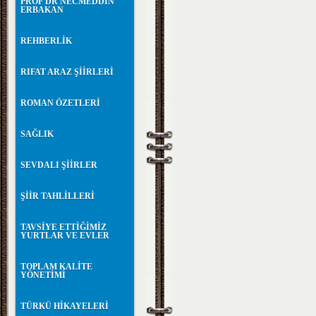
PROF DR NECMEDDİN
ERBAKAN
REHBERLİK
RIFAT ARAZ ŞİİRLERİ
ROMAN ÖZETLERİ
SAĞLIK
SEVDALI ŞİİRLER
ŞİİR TAHLİLLERİ
TAVSİYE ETTİĞİMİZ
YURTLAR VE EVLER
TOPLAM KALİTE
YÖNETİMİ
TÜRKÜ HİKAYELERİ