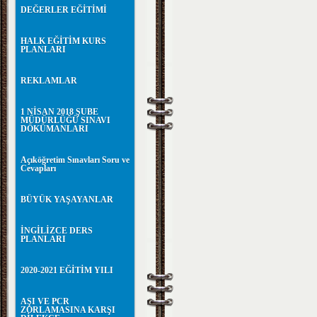
DEĞERLER EĞİTİMİ
HALK EĞİTİM KURS
PLANLARI
REKLAMLAR
1 NİSAN 2018 ŞUBE
MÜDÜRLÜĞÜ SINAVI
DÖKÜMANLARI
Açıköğretim Sınavları Soru ve
Cevapları
BÜYÜK YAŞAYANLAR
İNGİLİZCE DERS
PLANLARI
2020-2021 EĞİTİM YILI
AŞI VE PCR
ZORLAMASINA KARŞI