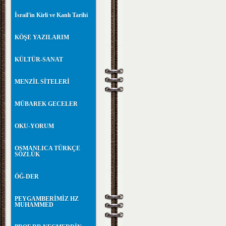
İsrail'in Kirli ve Kanlı Tarihi
KÖŞE YAZILARIM
KÜLTÜR-SANAT
MENZİL SİTELERİ
MÜBAREK GECELER
OKU-YORUM
OSMANLICA TÜRKÇE
SÖZLÜK
ÖĞ-DER
PEYGAMBERİMİZ HZ
MUHAMMED