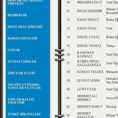
PROF DR NECMEDDİN
50
İBRAHİM ÇÖLLÜ
Sınıf Öğr
ERBAKAN
Makine T
51
İHSAN ERDEMİR
Ressamlı
REHBERLİK
52
İLHAN MESUT
Beden Eğ
RIFAT ARAZ ŞİİRLERİ
53
İLHAN ÜNAL
Fizik
54
İSMAİL UYSAL
Beden Eğ
ROMAN ÖZETLERİ
55
İSMAİL YILMAZ
Türkçe
SAĞLIK
KAMURAN
56
Sınıf Öğr
KAZMACI
KÜBRA ARVAS
SEVDALI ŞİİRLER
57
Sınıf Öğr
DAĞLIALİOĞLU
58
KÜRŞAT YELLİCE
Muhasebe
ŞİİR TAHLİLLERİ
Elektrik-
59
LEVENT SERİM
Tek./Elek
TAVSİYE ETTİĞİMİZ
YURTLAR VE EVLER
60
LÜTFİ UYAR
Sınıf Öğr
MEHMET ALİ
61
Sosyal Bi
TOPLAM KALİTE
DEMİRCİ
YÖNETİMİ
62
MEHMET BARUT
Biyoloji
MEHMET
TÜRKÜ HİKAYELERİ
63
Bilişim T
BAYALTUN