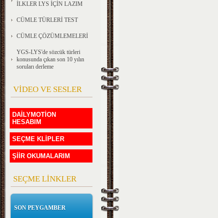
İLKLER LYS İÇİN LAZIM
CÜMLE TÜRLERİ TEST
CÜMLE ÇÖZÜMLEMELERİ
YGS-LYS'de sözcük türleri
konusunda çıkan son 10 yılın
soruları derleme
VİDEO VE SESLER
DAİLYMOTİON
HESABIM
SEÇME KLİPLER
ŞİİR OKUMALARIM
SEÇME LİNKLER
SON PEYGAMBER