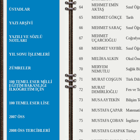
MEHMET EMİN
64
Sınıf Öğr
ÜSTADLAR
AKTAŞ
65
MEHMET GÖKÇE
Tarih
YAZI ARŞİVİ
66
MEHMET SARAÇ
Sınıf Öğr
MEHMET
YAZILI VE SÖZLÜ
67
Coğrafya
UÇARCIOĞLU
NOTLARI
68
MEHMET VAYBİL
Sınıf Öğr
YIL SONU İŞLEMLERİ
69
MELİHA ALKIN
Okul Önc
MERYEM
ZÜMRELER
70
Sağlık Bi
NEMUTLU
71
MURAT COŞGUN
Türk Dili
100 TEMEL ESER MİLLİ
EĞİTİM BAKANLIĞI
MURAT
İLKÖĞRETİM İÇİN
72
Fen ve Te
DEMİRLİOĞLU
73
MUSA AYTEKİN
Bilişim T
100 TEMEL ESER LİSE
74
MUSTAFA ÇAPAR
Matemati
2007 ÖSS
75
MUSTAFA ÇOBAN
İngilizce
2008 ÖSS TERCİHLERİ
76
MUSTAFA GASPAK
Türkçe