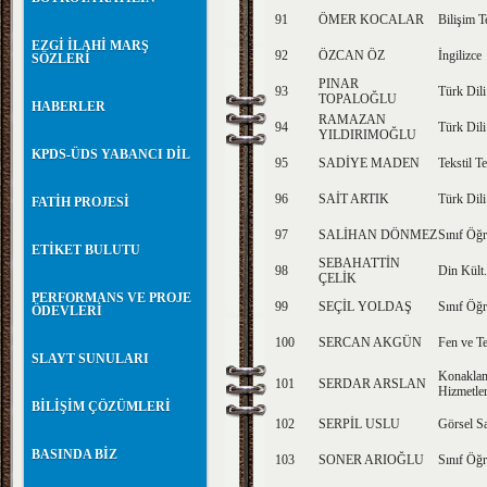
91
ÖMER KOCALAR
Bilişim T
EZGİ İLAHİ MARŞ
92
ÖZCAN ÖZ
İngilizce
SÖZLERİ
PINAR
93
Türk Dili
TOPALOĞLU
HABERLER
RAMAZAN
94
Türk Dili
YILDIRIMOĞLU
KPDS-ÜDS YABANCI DİL
95
SADİYE MADEN
Tekstil Te
96
SAİT ARTIK
Türk Dili
FATİH PROJESİ
97
SALİHAN DÖNMEZ
Sınıf Öğr
ETİKET BULUTU
SEBAHATTİN
98
Din Kült.
ÇELİK
PERFORMANS VE PROJE
99
SEÇİL YOLDAŞ
Sınıf Öğr
ÖDEVLERİ
100
SERCAN AKGÜN
Fen ve Te
SLAYT SUNULARI
Konaklam
101
SERDAR ARSLAN
Hizmetler
BİLİŞİM ÇÖZÜMLERİ
102
SERPİL USLU
Görsel S
BASINDA BİZ
103
SONER ARIOĞLU
Sınıf Öğr