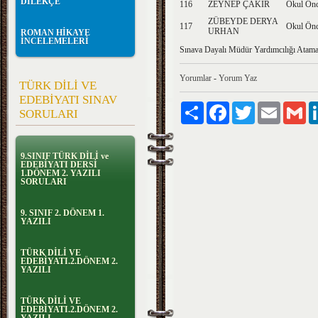
DİLEKÇE
116
ZEYNEP ÇAKIR
Okul Önc
ZÜBEYDE DERYA
117
Okul Önc
URHAN
ROMAN HİKAYE
İNCELEMELERİ
Sınava Dayalı Müdür Yardımcılığı Atamas
Yorumlar
-
Yorum Yaz
TÜRK DİLİ VE
EDEBİYATI SINAV
Paylaş
Facebook
Twitter
Email
Gm
SORULARI
9.SINIF TÜRK DİLİ ve
EDEBİYATI DERSİ
1.DÖNEM 2. YAZILI
SORULARI
9. SINIF 2. DÖNEM 1.
YAZILI
TÜRK DİLİ VE
EDEBİYATI.2.DÖNEM 2.
YAZILI
TÜRK DİLİ VE
EDEBİYATI.2.DÖNEM 2.