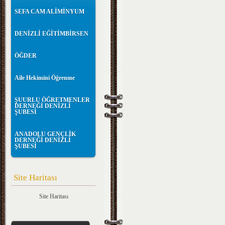
SEFA CAM ALİMİNYUM
DENİZLİ EĞİTİMBİRSEN
ÖĞDER
Aile Hekimini Öğrenme
ŞUURLU ÖĞRETMENLER
DERNEĞİ DENİZLİ
ŞUBESİ
ANADOLU GENÇLİK
DERNEĞİ DENİZLİ
ŞUBESİ
Site Haritası
Site Haritası