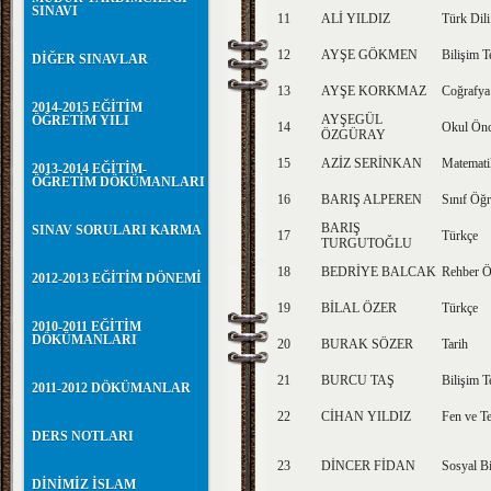
SINAVI
11
ALİ YILDIZ
Türk Dili
12
AYŞE GÖKMEN
Bilişim T
DİĞER SINAVLAR
13
AYŞE KORKMAZ
Coğrafya
2014-2015 EĞİTİM
AYŞEGÜL
ÖĞRETİM YILI
14
Okul Önc
ÖZGÜRAY
15
AZİZ SERİNKAN
Matemati
2013-2014 EĞİTİM-
ÖĞRETİM DÖKÜMANLARI
16
BARIŞ ALPEREN
Sınıf Öğr
BARIŞ
SINAV SORULARI KARMA
17
Türkçe
TURGUTOĞLU
18
BEDRİYE BALCAK
Rehber Ö
2012-2013 EĞİTİM DÖNEMİ
19
BİLAL ÖZER
Türkçe
2010-2011 EĞİTİM
DÖKÜMANLARI
20
BURAK SÖZER
Tarih
21
BURCU TAŞ
Bilişim T
2011-2012 DÖKÜMANLAR
22
CİHAN YILDIZ
Fen ve Te
DERS NOTLARI
23
DİNCER FİDAN
Sosyal Bi
DİNİMİZ İSLAM