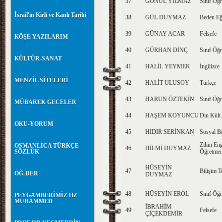
37
GÖNÜL YILMAZ
Sınıf Öğr
İsrail'in Kirli ve Kanlı Tarihi
38
GÜL DUYMAZ
Beden Eğ
39
GÜNAY ACAR
Felsefe
KÖŞE YAZILARIM
40
GÜRHAN DİNÇ
Sınıf Öğr
KÜLTÜR-SANAT
41
HALİL YEYMEK
İngilizce
MENZİL SİTELERİ
42
HALİT ULUSOY
Türkçe
43
HARUN ÖZTEKİN
Sınıf Öğr
MÜBAREK GECELER
44
HAŞEM KOYUNCU
Din Kült.
OKU-YORUM
45
HIDIR SERİNKAN
Sosyal Bi
Zihin Enge
OSMANLICA TÜRKÇE
46
HİLMİ DUYMAZ
SÖZLÜK
Öğretmen
HÜSEYİN
47
Bilişim T
ÖĞ-DER
DUYMAZ
48
HÜSEYİN EROL
Sınıf Öğr
PEYGAMBERİMİZ HZ
MUHAMMED
İBRAHİM
49
Felsefe
ÇİÇEKDEMİR