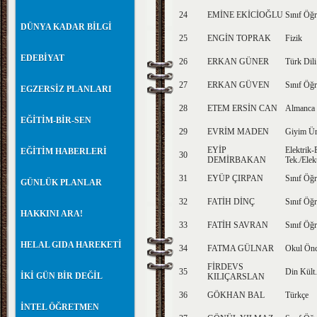
24
EMİNE EKİCİOĞLU
Sınıf Öğr
DÜNYA KADAR BİLGİ
25
ENGİN TOPRAK
Fizik
EDEBİYAT
26
ERKAN GÜNER
Türk Dili
27
ERKAN GÜVEN
Sınıf Öğr
EGZERSİZ PLANLARI
28
ETEM ERSİN CAN
Almanca
EĞİTİM-BİR-SEN
29
EVRİM MADEN
Giyim Ür
EYİP
Elektrik-
EĞİTİM HABERLERİ
30
DEMİRBAKAN
Tek./Elek
31
EYÜP ÇIRPAN
Sınıf Öğr
GÜNLÜK PLANLAR
32
FATİH DİNÇ
Sınıf Öğr
HAKKINI ARA!
33
FATİH SAVRAN
Sınıf Öğr
HELAL GIDA HAREKETİ
34
FATMA GÜLNAR
Okul Önc
FİRDEVS
35
Din Kült.
İKİ GÜN BİR DEĞİL
KILIÇARSLAN
36
GÖKHAN BAL
Türkçe
İNTEL ÖĞRETMEN