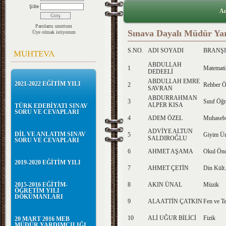
Şifre
An
Parolamı unuttum
Sınava Dayalı Müdür Yar
Üye olmak istiyorum
S.NO.
ADI SOYADI
BRANŞI
MUHTEVA
ABDULLAH
1
Matemati
DEDEELİ
ABDULLAH EMRE
2021-2022 EĞİTİM YILI
2
Rehber Ö
SAVRAN
ABDURRAHMAN
3
Sınıf Öğr
ALPER KISA
TÜRK EDEBİYATI SINAV
SORU VE CEVAPLARI
4
ADEM ÖZEL
Muhasebe
ADVİYE ALTUN
DİL VE ANLATIM SINAV
5
Giyim Ür
SALDIROĞLU
SORU VE CEVAPLARI
6
AHMET AŞAMA
Okul Önc
2019-2020 EĞİTİM YILI
7
AHMET ÇETİN
Din Kült.
2015-2016 EĞİTİM-
8
AKIN ÜNAL
Müzik
ÖĞRETİM YILI
DÖKÜMANLARI
9
ALAATTİN ÇATKIN
Fen ve Te
10
ALİ UĞUR BİLİCİ
Fizik
20 MART 2016 MEB
MÜDÜR YARDIMCILIĞI