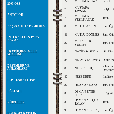
77
MUSTAFA KAVAK
Felsefe
2009 ÖSS
MUSTAFA
78
Bilişim T
TAVŞANCI
ANTOLOJİ
MUSTAFA
79
Tarih
YEŞİLKAZAK
BAŞUCU KİTAPLARIMIZ
80
MUTLU AYDIN
Sınıf Öğr
81
MUTLU DÖNMEZ
Sınıf Öğr
İNTERNETTEN PARA
KAZAN
MUZAFFER
82
Türk Dili
YÜKSEL
PRATİK DEYİMLER
83
NAZİF ÖZDEMİR
Din Kült.
SÖZLÜĞÜ
84
NECMİYE GÜVEN
Okul Önc
DEYİMLER VE
Zihin Enge
85
NESRİN KOÇ
ANLAMLARI
Öğretmen
86
NEŞE DERE
İngilizce
DOSTLARA İTHAF
87
OKAN AKKAYA
Türk Dili
EĞLENCE
OSMAN FATİH
88
İlköğret
SOLAK
OSMAN SELÇUK
89
Tarih
NÜKTELER
TALAN
90
OSMAN SERTTAŞ
Sınıf Öğr
BOYKOTA KATILIN