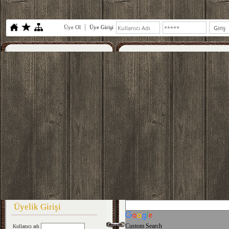
Üye Ol
Üye Girişi
Üyelik Girişi
Custom Search
Kullanıcı adı