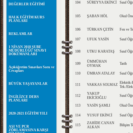
104
SÜREYYA EKİNCİ
Sınıf Öğr
DEĞERLER EĞİTİMİ
105
ŞABAN HÖL
Okul Önc
HALK EĞİTİM KURS
PLANLARI
106
TÜRKAN ÇETİN
Fen ve Te
REKLAMLAR
107
UFUK YASİN
Sınıf Öğr
1 NİSAN 2018 ŞUBE
MÜDÜRLÜĞÜ SINAVI
108
UTKU KARATAŞ
Sınıf Öğr
DÖKÜMANLARI
ÜMMÜHAN
109
Tarih
OYMAK
Açıköğretim Sınavları Soru ve
Cevapları
110
ÜMRAN ATALAY
Sınıf Öğr
Elektrik-
BÜYÜK YAŞAYANLAR
111
VAKKAS SOLMAZ
Tek./Elek
YAKUP
112
Sınıf Öğr
İNGİLİZCE DERS
EKİCİOĞLU
PLANLARI
113
YASİN ŞAMLI
Okul Önc
2020-2021 EĞİTİM YILI
114
YUSUF EKİNCİ
Sınıf Öğr
ZAHİDE CANAN
115
Bilişim T
AŞI VE PCR
ALKAN
ZORLAMASINA KARŞI