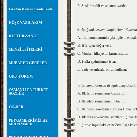
E. Süslü bir dili ve anlatımı vardır.
İsrail'in Kirli ve Kanlı Tarihi
KÖŞE YAZILARIM
6. Aşağıdakilerden hangisi Sami Paşazade
KÜLTÜR-SANAT
A. Toplumun sorunlarıyla ilgilenmemiştir
B. Hürriyete değer verir.
MENZİL SİTELERİ
C. Modern hikayenin kurucusudur.
D. Halkı aydınlatmak ister.
MÜBAREK GECELER
E. Sade ve anlaşılır bir dil kullanır.
OKU-YORUM
7. Tanzimat dönemi ile ilgili aşağıdaki b
OSMANLICA TÜRKÇE
A. İlk tarihi romanımız Cezmi’dir.
SÖZLÜK
B. İlk edebi romanımız İntibah’tır.
ÖĞ-DER
C. İlk resmi gazetemiz Ceride-i Havadis’ti
D. İlk defa noktalama işaretlerini Şinasi k
PEYGAMBERİMİZ HZ
MUHAMMED
E. Şiir ve İnşa makalesini Ziya Paşa kale