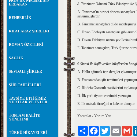
PROF DR NECMEDDİN
8. Tanzimat Dönemi Türk Edebiyatı ile il
ERBAKAN
A. Tanzimat’ın birinci dönem sanatçıları 
savunmuşlardır.
REHBERLİK
B. Tanzimat sanatçıları dilde sadeleşmey
RIFAT ARAZ ŞİİRLERİ
C. Divan Edebiyatı sanatçıları gibi aruz
D. Divan Edebiyatı nazım şekillerini bırak
ROMAN ÖZETLERİ
E. Tanzimat sanatçıları, Türk Şiirine hürriy
SAĞLIK
9.
Şinasi ile ilgili verilen bilgilerden hang
SEVDALI ŞİİRLER
A. Halkı eğitmek için dergiler çıkarmıştır.
B. Fransızcadan şiir tercümeleri yapmıştır
ŞİİR TAHLİLLERİ
C. İlk defa Osmanlı atasözlerini toplamıştı
D. İlk yerli tiyatro eserimizi yazmıştır.
TAVSİYE ETTİĞİMİZ
YURTLAR VE EVLER
E. İlk makale örneğini o kaleme almıştır.
TOPLAM KALİTE
Yorumlar
-
Yorum Yaz
YÖNETİMİ
Paylaş
Facebook
Twitter
Email
Gm
TÜRKÜ HİKAYELERİ