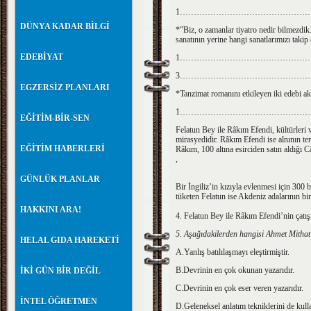
1………………………………………
DÜNYA KADAR BİLGİ
*”Biz, o zamanlar tiyatro nedir bilmezdik
sanatının yerine hangi sanatlarımızı takip 
EDEBİYAT
1…………………………………………
3………………………………………
EGZERSİZ PLANLARI
*Tanzimat romanını etkileyen iki edebi ak
1……………………………………
EĞİTİM-BİR-SEN
Felatun Bey ile Râkım Efendi, kültürleri ve
mirasyedidir. Râkım Efendi ise alnının te
EĞİTİM HABERLERİ
Râkım, 100 altına esirciden satın aldığı C
,
GÜNLÜK PLANLAR
Bir İngiliz’in kızıyla evlenmesi için 300 b
tüketen Felatun ise Akdeniz adalarının biri
HAKKINI ARA!
4. Felatun Bey ile Râkım Efendi’nin çatış
5. Aşağıdakilerden hangisi Ahmet Mithat 
HELAL GIDA HAREKETİ
A.Yanlış batılılaşmayı eleştirmiştir.
B.Devrinin en çok okunan yazarıdır.
İKİ GÜN BİR DEĞİL
C.Devrinin en çok eser veren yazarıdır.
İNTEL ÖĞRETMEN
D.Geleneksel anlatım tekniklerini de kulla