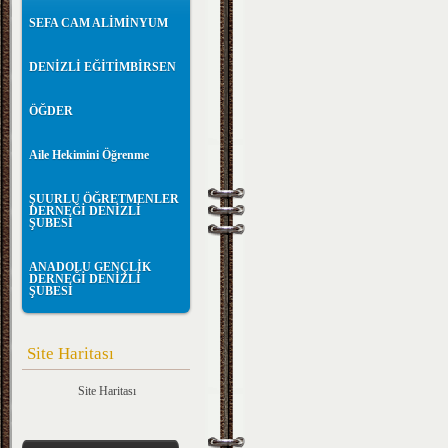
SEFA CAM ALİMİNYUM
DENİZLİ EĞİTİMBİRSEN
ÖĞDER
Aile Hekimini Öğrenme
ŞUURLU ÖĞRETMENLER
DERNEĞİ DENİZLİ
ŞUBESİ
ANADOLU GENÇLİK
DERNEĞİ DENİZLİ
ŞUBESİ
Site Haritası
Site Haritası