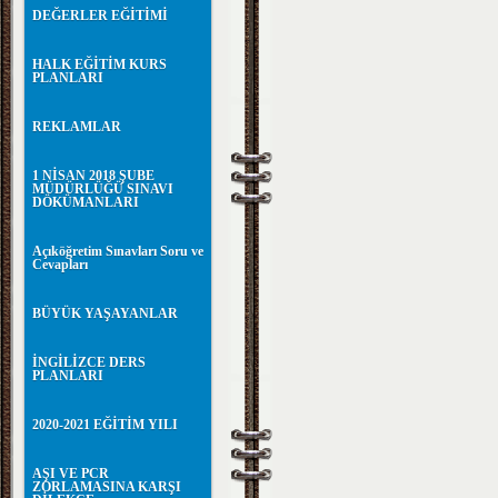
DEĞERLER EĞİTİMİ
HALK EĞİTİM KURS
PLANLARI
REKLAMLAR
1 NİSAN 2018 ŞUBE
MÜDÜRLÜĞÜ SINAVI
DÖKÜMANLARI
Açıköğretim Sınavları Soru ve
Cevapları
BÜYÜK YAŞAYANLAR
İNGİLİZCE DERS
PLANLARI
2020-2021 EĞİTİM YILI
AŞI VE PCR
ZORLAMASINA KARŞI