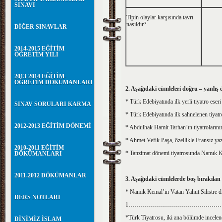
SINAVI
Tipin olaylar karşısında tavrı
nasıldır?
DİĞER SINAVLAR
2014-2015 EĞİTİM
ÖĞRETİM YILI
2013-2014 EĞİTİM-
ÖĞRETİM DÖKÜMANLARI
2. Aşağıdaki cümleleri doğru – yanlış 
* Türk Edebiyatında ilk yerli tiyatro eser
SINAV SORULARI KARMA
* Türk Edebiyatında ilk sahnelenen tiyatr
2012-2013 EĞİTİM DÖNEMİ
* Abdulhak Hamit Tarhan’ın tiyatrolarını
* Ahmet Vefik Paşa, özellikle Fransız yaz
2010-2011 EĞİTİM
* Tanzimat dönemi tiyatrosunda Namık Ke
DÖKÜMANLARI
2011-2012 DÖKÜMANLAR
3. Aşağıdaki cümlelerde boş bırakılan
* Namık Kemal’in Vatan Yahut Silistre dış
DERS NOTLARI
1……………………………………………
*Türk Tiyatrosu, iki ana bölümde incelene
DİNİMİZ İSLAM