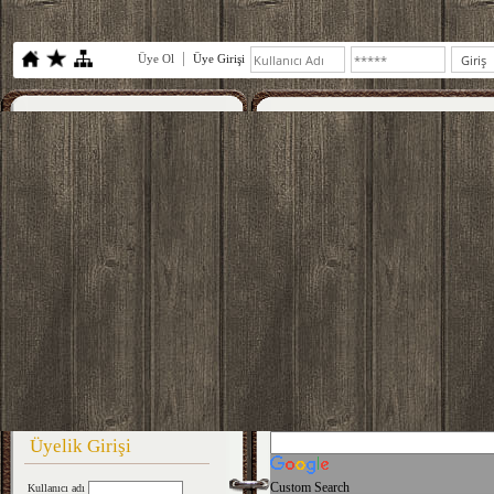
Üye Ol
Üye Girişi
Üyelik Girişi
Custom Search
Kullanıcı adı