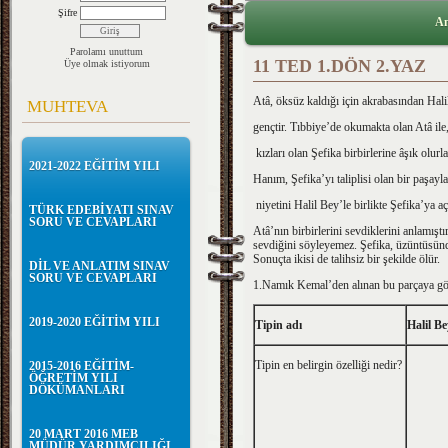
Şifre
An
Parolamı unuttum
11 TED 1.DÖN 2.YAZ
Üye olmak istiyorum
Atâ, öksüz kaldığı için akrabasından Hal
MUHTEVA
gençtir. Tıbbiye’de okumakta olan Atâ il
kızları olan Şefika birbirlerine âşık olurl
2021-2022 EĞİTİM YILI
Hanım, Şefika’yı taliplisi olan bir paşay
niyetini Halil Bey’le birlikte Şefika’ya aç
TÜRK EDEBİYATI SINAV
SORU VE CEVAPLARI
Atâ’nın birbirlerini sevdiklerini anlamış
sevdiğini söyleyemez. Şefika, üzüntüsünd
Sonuçta ikisi de talihsiz bir şekilde ölür.
DİL VE ANLATIM SINAV
SORU VE CEVAPLARI
1.Namık Kemal’den alınan bu parçaya gö
2019-2020 EĞİTİM YILI
Tipin adı
Halil Be
Tipin en belirgin özelliği nedir?
2015-2016 EĞİTİM-
ÖĞRETİM YILI
DÖKÜMANLARI
20 MART 2016 MEB
MÜDÜR YARDIMCILIĞI