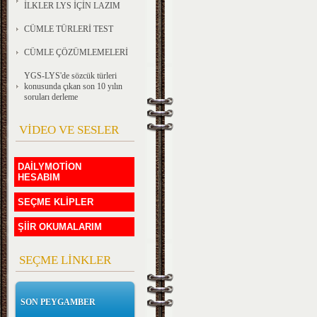
İLKLER LYS İÇİN LAZIM
CÜMLE TÜRLERİ TEST
CÜMLE ÇÖZÜMLEMELERİ
YGS-LYS'de sözcük türleri
konusunda çıkan son 10 yılın
soruları derleme
VİDEO VE SESLER
DAİLYMOTİON
HESABIM
SEÇME KLİPLER
ŞİİR OKUMALARIM
SEÇME LİNKLER
SON PEYGAMBER