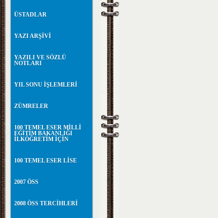
ÜSTADLAR
YAZI ARŞİVİ
YAZILI VE SÖZLÜ
NOTLARI
YIL SONU İŞLEMLERİ
ZÜMRELER
100 TEMEL ESER MİLLİ
EĞİTİM BAKANLIĞI
İLKÖĞRETİM İÇİN
100 TEMEL ESER LİSE
2007 ÖSS
2008 ÖSS TERCİHLERİ