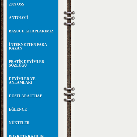
2009 ÖSS
ANTOLOJİ
BAŞUCU KİTAPLARIMIZ
İNTERNETTEN PARA
KAZAN
PRATİK DEYİMLER
SÖZLÜĞÜ
DEYİMLER VE
ANLAMLARI
DOSTLARA İTHAF
EĞLENCE
NÜKTELER
BOYKOTA KATILIN