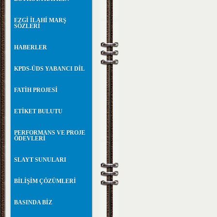
EZGİ İLAHİ MARŞ
SÖZLERİ
HABERLER
KPDS-ÜDS YABANCI DİL
FATİH PROJESİ
ETİKET BULUTU
PERFORMANS VE PROJE
ÖDEVLERİ
SLAYT SUNULARI
BİLİŞİM ÇÖZÜMLERİ
BASINDA BİZ