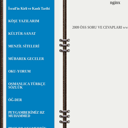
İsrail'in Kirli ve Kanlı Tarihi
KÖŞE YAZILARIM
2009 ÖSS SORU VE CEVAPLARI
www
KÜLTÜR-SANAT
MENZİL SİTELERİ
MÜBAREK GECELER
OKU-YORUM
OSMANLICA TÜRKÇE
SÖZLÜK
ÖĞ-DER
PEYGAMBERİMİZ HZ
MUHAMMED