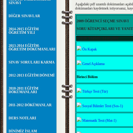
SINAVI
Aşağıdaki pdf uzantılı dokümanları açab
dokümanları kaydetmek istiyorsanız, kay
DİĞER SINAVLAR
2009
ÖĞRENCİ SEÇME SINAVI
SORU KİTAPÇIKLARI VE YANI
2014-2015 EĞİTİM
ÖĞRETİM YILI
SINAV TARİHİ: 14.06.2009
2013-2014 EĞİTİM-
ÖĞRETİM DÖKÜMANLARI
Ön Kapak
SINAV SORULARI KARMA
Genel Açıklama
2012-2013 EĞİTİM DÖNEMİ
Birinci Bölüm
2010-2011 EĞİTİM
Türkçe Testi
(Tür)
DÖKÜMANLARI
2011-2012 DÖKÜMANLAR
Sosyal Bilimler Testi
(Sos-1)
DERS NOTLARI
Matematik Testi
(Mat-1)
DİNİMİZ İSLAM