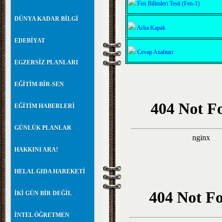
Fen Bilimleri Testi
(Fen-1)
DÜNYA KADAR BİLGİ
Arka Kapak
EDEBİYAT
Cevap Anahtarı
EGZERSİZ PLANLARI
EĞİTİM-BİR-SEN
EĞİTİM HABERLERİ
GÜNLÜK PLANLAR
HAKKINI ARA!
HELAL GIDA HAREKETİ
İKİ GÜN BİR DEĞİL
İNTEL ÖĞRETMEN