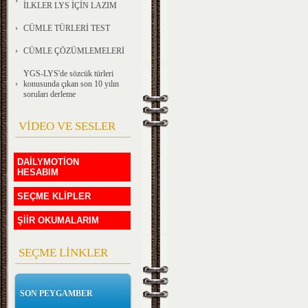
İLKLER LYS İÇİN LAZIM
CÜMLE TÜRLERİ TEST
CÜMLE ÇÖZÜMLEMELERİ
YGS-LYS'de sözcük türleri
konusunda çıkan son 10 yılın
soruları derleme
VİDEO VE SESLER
DAİLYMOTİON
HESABIM
SEÇME KLİPLER
ŞİİR OKUMALARIM
SEÇME LİNKLER
SON PEYGAMBER