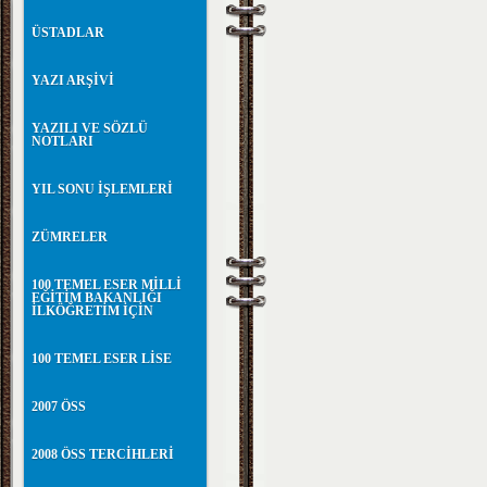
ÜSTADLAR
YAZI ARŞİVİ
YAZILI VE SÖZLÜ
NOTLARI
YIL SONU İŞLEMLERİ
ZÜMRELER
100 TEMEL ESER MİLLİ
EĞİTİM BAKANLIĞI
İLKÖĞRETİM İÇİN
100 TEMEL ESER LİSE
2007 ÖSS
2008 ÖSS TERCİHLERİ