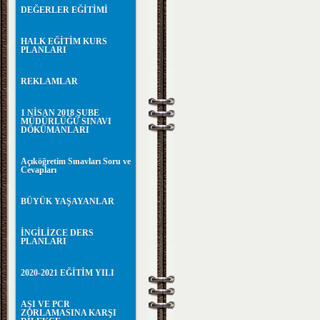
DEĞERLER EĞİTİMİ
HALK EĞİTİM KURS
PLANLARI
REKLAMLAR
1 NİSAN 2018 ŞUBE
MÜDÜRLÜĞÜ SINAVI
DÖKÜMANLARI
Açıköğretim Sınavları Soru ve
Cevapları
BÜYÜK YAŞAYANLAR
İNGİLİZCE DERS
PLANLARI
2020-2021 EĞİTİM YILI
AŞI VE PCR
ZORLAMASINA KARŞI