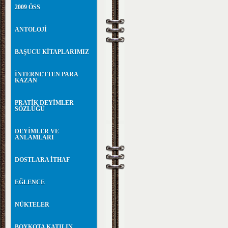
2009 ÖSS
ANTOLOJİ
BAŞUCU KİTAPLARIMIZ
İNTERNETTEN PARA
KAZAN
PRATİK DEYİMLER
SÖZLÜĞÜ
DEYİMLER VE
ANLAMLARI
DOSTLARA İTHAF
EĞLENCE
NÜKTELER
BOYKOTA KATILIN