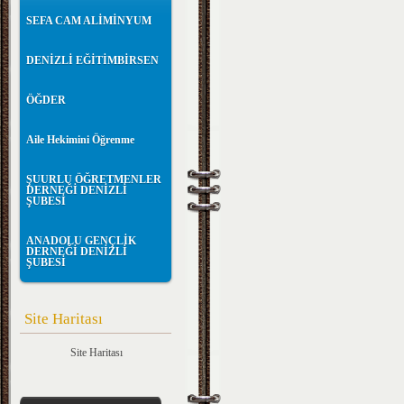
SEFA CAM ALİMİNYUM
DENİZLİ EĞİTİMBİRSEN
ÖĞDER
Aile Hekimini Öğrenme
ŞUURLU ÖĞRETMENLER
DERNEĞİ DENİZLİ
ŞUBESİ
ANADOLU GENÇLİK
DERNEĞİ DENİZLİ
ŞUBESİ
Site Haritası
Site Haritası