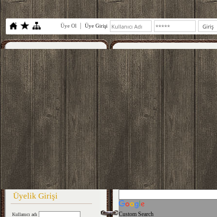
Üye Ol
Üye Girişi
Üyelik Girişi
Custom Search
Kullanıcı adı