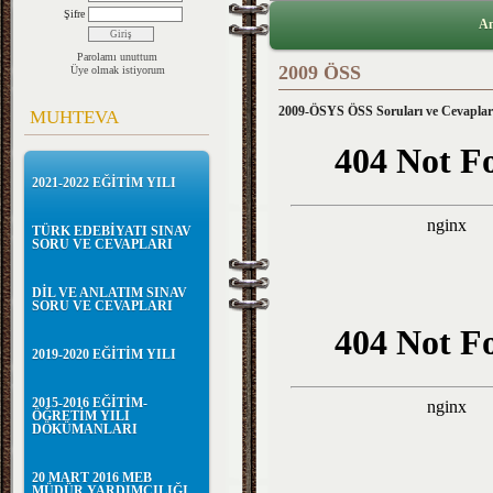
Şifre
An
Parolamı unuttum
2009 ÖSS
Üye olmak istiyorum
2009-ÖSYS ÖSS Soruları ve Cevaplar
MUHTEVA
2021-2022 EĞİTİM YILI
TÜRK EDEBİYATI SINAV
SORU VE CEVAPLARI
DİL VE ANLATIM SINAV
SORU VE CEVAPLARI
2019-2020 EĞİTİM YILI
2015-2016 EĞİTİM-
ÖĞRETİM YILI
DÖKÜMANLARI
20 MART 2016 MEB
MÜDÜR YARDIMCILIĞI