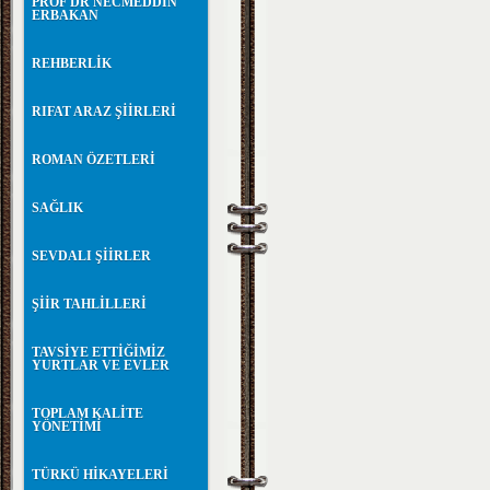
PROF DR NECMEDDİN
ERBAKAN
REHBERLİK
RIFAT ARAZ ŞİİRLERİ
ROMAN ÖZETLERİ
SAĞLIK
SEVDALI ŞİİRLER
ŞİİR TAHLİLLERİ
TAVSİYE ETTİĞİMİZ
YURTLAR VE EVLER
TOPLAM KALİTE
YÖNETİMİ
TÜRKÜ HİKAYELERİ