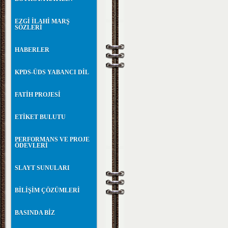
EZGİ İLAHİ MARŞ
SÖZLERİ
HABERLER
KPDS-ÜDS YABANCI DİL
FATİH PROJESİ
ETİKET BULUTU
PERFORMANS VE PROJE
ÖDEVLERİ
SLAYT SUNULARI
BİLİŞİM ÇÖZÜMLERİ
BASINDA BİZ