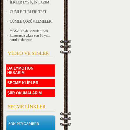
İLKLER LYS İÇİN LAZIM
CÜMLE TÜRLERİ TEST
CÜMLE ÇÖZÜMLEMELERİ
YGS-LYS'de sözcük türleri
konusunda çıkan son 10 yılın
soruları derleme
VİDEO VE SESLER
DAİLYMOTİON
HESABIM
SEÇME KLİPLER
ŞİİR OKUMALARIM
SEÇME LİNKLER
SON PEYGAMBER