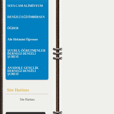
SEFA CAM ALİMİNYUM
DENİZLİ EĞİTİMBİRSEN
ÖĞDER
Aile Hekimini Öğrenme
ŞUURLU ÖĞRETMENLER
DERNEĞİ DENİZLİ
ŞUBESİ
ANADOLU GENÇLİK
DERNEĞİ DENİZLİ
ŞUBESİ
Site Haritası
Site Haritası