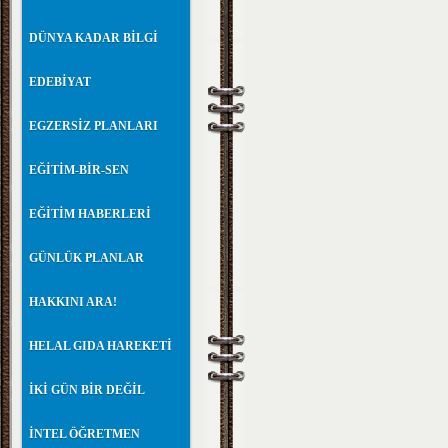
DÜNYA KADAR BİLGİ
EDEBİYAT
EGZERSİZ PLANLARI
EĞİTİM-BİR-SEN
EĞİTİM HABERLERİ
GÜNLÜK PLANLAR
HAKKINI ARA!
HELAL GIDA HAREKETİ
İKİ GÜN BİR DEĞİL
İNTEL ÖĞRETMEN