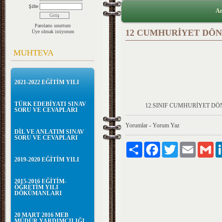
Şifre
An
Parolamı unuttum
12 CUMHURİYET DÖN
Üye olmak istiyorum
MUHTEVA
2021-2022 EĞİTİM YILI
TÜRK EDEBİYATI SINAV
12.SINIF CUMHURİYET DÖ
SORU VE CEVAPLARI
Yorumlar
-
Yorum Yaz
DİL VE ANLATIM SINAV
SORU VE CEVAPLARI
Paylaş
Facebook
Twitter
Email
Gm
2019-2020 EĞİTİM YILI
2015-2016 EĞİTİM-
ÖĞRETİM YILI
DÖKÜMANLARI
20 MART 2016 MEB
MÜDÜR YARDIMCILIĞI