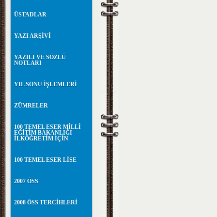
ÜSTADLAR
YAZI ARŞİVİ
YAZILI VE SÖZLÜ
NOTLARI
YIL SONU İŞLEMLERİ
ZÜMRELER
100 TEMEL ESER MİLLİ
EĞİTİM BAKANLIĞI
İLKÖĞRETİM İÇİN
100 TEMEL ESER LİSE
2007 ÖSS
2008 ÖSS TERCİHLERİ