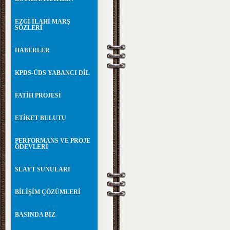
EZGİ İLAHİ MARŞ
SÖZLERİ
HABERLER
KPDS-ÜDS YABANCI DİL
FATİH PROJESİ
ETİKET BULUTU
PERFORMANS VE PROJE
ÖDEVLERİ
SLAYT SUNULARI
BİLİŞİM ÇÖZÜMLERİ
BASINDA BİZ