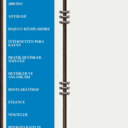
2009 ÖSS
ANTOLOJİ
BAŞUCU KİTAPLARIMIZ
İNTERNETTEN PARA
KAZAN
PRATİK DEYİMLER
SÖZLÜĞÜ
DEYİMLER VE
ANLAMLARI
DOSTLARA İTHAF
EĞLENCE
NÜKTELER
BOYKOTA KATILIN