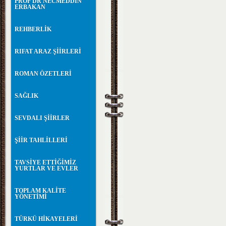
PROF DR NECMEDDİN
ERBAKAN
REHBERLİK
RIFAT ARAZ ŞİİRLERİ
ROMAN ÖZETLERİ
SAĞLIK
SEVDALI ŞİİRLER
ŞİİR TAHLİLLERİ
TAVSİYE ETTİĞİMİZ
YURTLAR VE EVLER
TOPLAM KALİTE
YÖNETİMİ
TÜRKÜ HİKAYELERİ