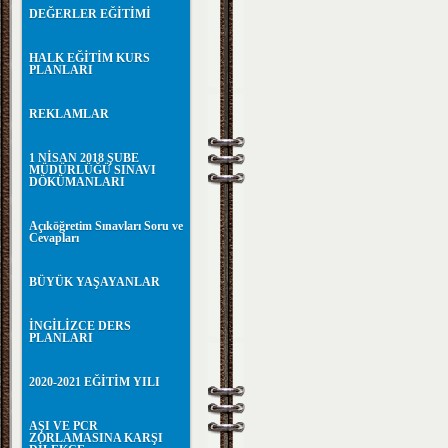
DEĞERLER EĞİTİMİ
HALK EĞİTİM KURS
PLANLARI
REKLAMLAR
1 NİSAN 2018 ŞUBE
MÜDÜRLÜĞÜ SINAVI
DÖKÜMANLARI
Açıköğretim Sınavları Soru ve
Cevapları
BÜYÜK YAŞAYANLAR
İNGİLİZCE DERS
PLANLARI
2020-2021 EĞİTİM YILI
AŞI VE PCR
ZORLAMASINA KARŞI