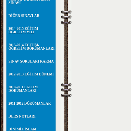
SINAVI
DİĞER SINAVLAR
2014-2015 EĞİTİM
ÖĞRETİM YILI
2013-2014 EĞİTİM-
ÖĞRETİM DÖKÜMANLARI
SINAV SORULARI KARMA
2012-2013 EĞİTİM DÖNEMİ
2010-2011 EĞİTİM
DÖKÜMANLARI
2011-2012 DÖKÜMANLAR
DERS NOTLARI
DİNİMİZ İSLAM