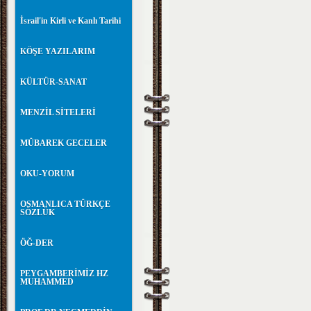
İsrail'in Kirli ve Kanlı Tarihi
KÖŞE YAZILARIM
KÜLTÜR-SANAT
MENZİL SİTELERİ
MÜBAREK GECELER
OKU-YORUM
OSMANLICA TÜRKÇE
SÖZLÜK
ÖĞ-DER
PEYGAMBERİMİZ HZ
MUHAMMED