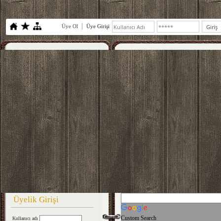
Üye Ol
Üye Girişi
Üyelik Girişi
Custom Search
Kullanıcı adı