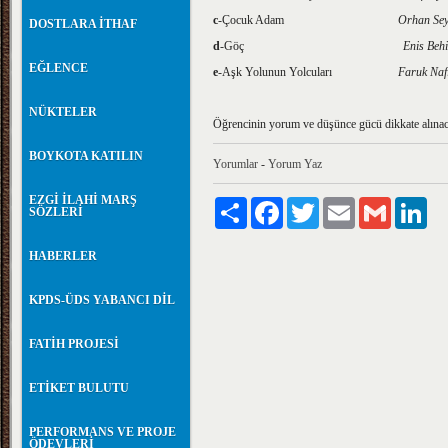
c
-Çocuk Adam
Orhan Se
DOSTLARA İTHAF
d
-Göç
Enis Be
EĞLENCE
e
-Aşk Yolunun Yolcuları
Faruk Na
NÜKTELER
Öğrencinin yorum ve düşünce gücü dikkate alınac
BOYKOTA KATILIN
Yorumlar
-
Yorum Yaz
EZGİ İLAHİ MARŞ
Paylaş
Facebook
Twitter
Email
Gmail
Lin
SÖZLERİ
HABERLER
KPDS-ÜDS YABANCI DİL
FATİH PROJESİ
ETİKET BULUTU
PERFORMANS VE PROJE
ÖDEVLERİ