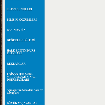
SLAYT SUNULARI
BİLİŞİM ÇÖZÜMLERİ
BASINDA BİZ
DEĞERLER EĞİTİMİ
HALK EĞİTİM KURS
PLANLARI
REKLAMLAR
1 NİSAN 2018 ŞUBE
MÜDÜRLÜĞÜ SINAVI
DÖKÜMANLARI
Açıköğretim Sınavları Soru ve
Cevapları
BÜYÜK YAŞAYANLAR