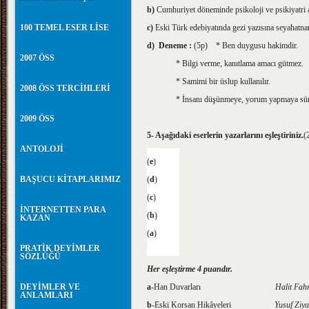
b)
Cumhuriyet döneminde psikoloji ve psikiyatri al
100 TEMEL ESER LİSE
c)
Eski Türk edebiyatında gezi yazısına seyahatna
d)
Deneme :
(5p)
* Ben duygusu hakimdir.
2007 ÖSS
* Bilgi verme, kanıtlama amacı gütmez.
* Samimi bir üslup kullanılır.
2008 ÖSS TERCİHLERİ
* İnsanı düşünmeye, yorum yapmaya sürü
2009 ÖSS
5- Aşağıdaki eserlerin yazarlarını eşleştiriniz.
(
ANTOLOJİ
(
e
)
BAŞUCU KİTAPLARIMIZ
(
d
)
(
c
)
İNTERNETTEN PARA
(
b
)
KAZAN
(
a
)
PRATİK DEYİMLER
SÖZLÜĞÜ
Her eşleştirme 4 puandır.
DEYİMLER VE
a
-Han Duvarları
Halit Fa
ANLAMLARI
b
-Eski Korsan Hikâyeleri
Yusuf Zi