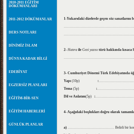
2010-2011 EĞİTİM
DÖKÜMANLARI
1-Yukarıdaki dizelerde geçen söz sanatlarını b
2011-2012 DÖKÜMANLAR
…………………………………………………
DERS NOTLARI
……………………………………………………
DİNİMİZ İSLAM
2-
Hatıra
ile
Gezi yazısı
türü hakkında kısaca bi
…………………………………………………
DÜNYA KADAR BİLGİ
EDEBİYAT
3- Cumhuriyet Dönemi Türk Edebiyatında öğretic
Yapı
(10p)
:
…………………………
EGZERSİZ PLANLARI
Tema
(5p)
:
…………………………
Dil ve Anlatım
(5p)
:
……………………………
EĞİTİM-BİR-SEN
EĞİTİM HABERLERİ
4- Aşağıdaki boşlukları doğru olarak tamamla
GÜNLÜK PLANLAR
a)
………………………………… Belirli bir konuyu, bir g