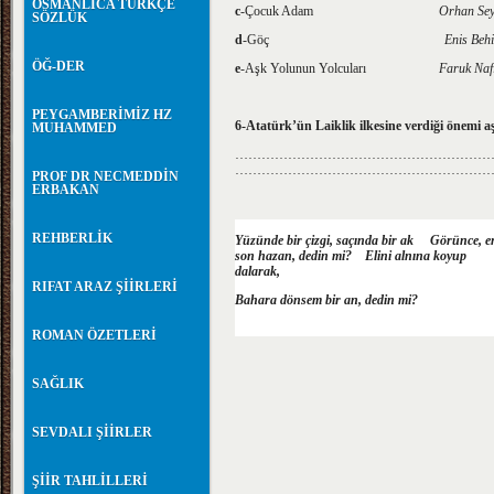
OSMANLICA TÜRKÇE
c
-Çocuk Adam
Orhan Se
SÖZLÜK
d
-Göç
Enis Be
ÖĞ-DER
e
-Aşk Yolunun Yolcuları
Faruk Na
PEYGAMBERİMİZ HZ
6-Atatürk’ün Laiklik ilkesine verdiği önemi aş
MUHAMMED
…………………………………………………
…………………………………………………
PROF DR NECMEDDİN
ERBAKAN
REHBERLİK
Yüzünde bir çizgi, saçında bir ak Görünce, e
son hazan, dedin mi? Elini alnına koyup
dalarak,
RIFAT ARAZ ŞİİRLERİ
Bahara dönsem bir an, dedin mi?
ROMAN ÖZETLERİ
SAĞLIK
SEVDALI ŞİİRLER
ŞİİR TAHLİLLERİ