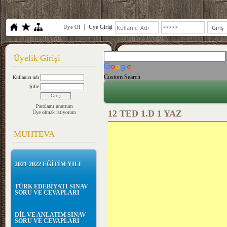
Üye Ol
Üye Girişi
Üyelik Girişi
Custom Search
Kullanıcı adı
Şifre
Parolamı unuttum
12 TED 1.D 1 YAZ
Üye olmak istiyorum
MUHTEVA
2021-2022 EĞİTİM YILI
TÜRK EDEBİYATI SINAV
SORU VE CEVAPLARI
DİL VE ANLATIM SINAV
SORU VE CEVAPLARI