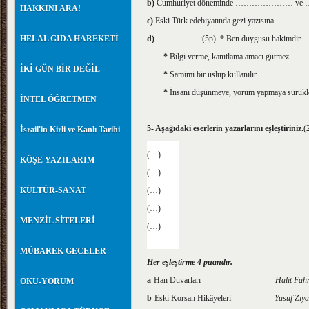
b)
Cumhuriyet döneminde ………………… ve ………………
HAKKINI ARA!
c)
Eski Türk edebiyatında gezi yazısına 
HELAL GIDA HAREKETİ
d)
…………….:(5p)
*
Ben duygusu hakimdir.
*
Bilgi verme, kanıtlama amacı gütmez.
İKİ GÜN BİR DEĞİL
*
Samimi bir üslup kullanılır.
*
İnsanı düşünmeye, yorum yapmaya sürükle
İNTEL ÖĞRETMEN
5- Aşağıdaki eserlerin yazarlarını eşleştiriniz.
(
İsrail'in Kirli ve Kanlı Tarihi
(…)
KÖŞE YAZILARIM
(…)
KÜLTÜR-SANAT
(…)
(…)
MENZİL SİTELERİ
(…)
MÜBAREK GECELER
Her eşleştirme 4 puandır.
a
-Han Duvarları
Halit Fa
OKU-YORUM
b
-Eski Korsan Hikâyeleri
Yusuf Zi