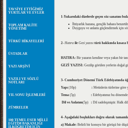
TAVSİYE ETTİĞİMİZ
YURTLAR VE EVLER
1-Yukarıdaki dizelerde geçen söz sanatını bula
İhtiyarlık hazana, gençlik bahara benzetilm
TOPLAM KALİTE
Duyguyu ve anlamı güçlendirmek için söz
YÖNETİMİ
TÜRKÜ HİKAYELERİ
2-
Hatıra
ile
Gezi yazısı
türü hakkında kısaca bi
ÜSTADLAR
HATIRA:
Bir yazarın kendine veya yakın bir tanıd
GEZİ YAZISI:
Gezilip görülen yerlerin doğal güze
YAZI ARŞİVİ
YAZILI VE SÖZLÜ
3- Cumhuriyet Dönemi Türk Edebiyatında öğretic
NOTLARI
Yapı
(10p)
:
Metinlerin türlerine göre y
YIL SONU İŞLEMLERİ
Tema
(5p)
:
Edebiyatımız bu dönemde t
Dil ve Anlatım
(5p)
:
Dil sadeleşmiştir. Halk di
ZÜMRELER
4- Aşağıdaki boşlukları doğru olarak tamamla
100 TEMEL ESER MİLLİ
EĞİTİM BAKANLIĞI
a
)
Makale:
Belirli bir konuyu bir görüşü bir düş
İLKÖĞRETİM İÇİN