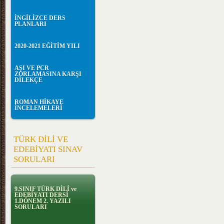
İNGİLİZCE DERS
PLANLARI
2020-2021 EĞİTİM YILI
AŞI VE PCR
ZORLAMASINA KARŞI
DİLEKÇE
ROMAN HİKAYE
İNCELEMELERİ
TÜRK DİLİ VE
EDEBİYATI SINAV
SORULARI
9.SINIF TÜRK DİLİ ve
EDEBİYATI DERSİ
1.DÖNEM 2. YAZILI
SORULARI