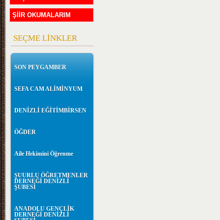
ŞİİR OKUMALARIM
SEÇME LİNKLER
SON PEYGAMBER
SEFA CAM ALİMİNYUM
DENİZLİ EĞİTİMBİRSEN
ÖĞDER
Aile Hekimini Öğrenme
ŞUURLU ÖĞRETMENLER
DERNEĞİ DENİZLİ
ŞUBESİ
ANADOLU GENÇLİK
DERNEĞİ DENİZLİ