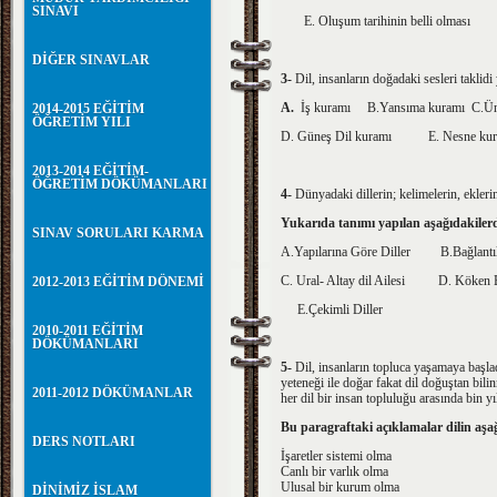
SINAVI
E. Oluşum tarihinin belli olması
DİĞER SINAVLAR
3-
Dil, insanların doğadaki sesleri taklidi
A.
İş kuramı
B.Yansıma kuramı C.Ü
2014-2015 EĞİTİM
ÖĞRETİM YILI
D. Güneş Dil kuramı E. Nesne kur
2013-2014 EĞİTİM-
ÖĞRETİM DÖKÜMANLARI
4-
Dünyadaki dillerin; kelimelerin, eklerin 
Yukarıda tanımı yapılan aşağıdakiler
SINAV SORULARI KARMA
A.Yapılarına Göre Diller B.Bağlantılı
C. Ural- Altay dil Ailesi
D. Köken B
2012-2013 EĞİTİM DÖNEMİ
E.Çekimli Diller
2010-2011 EĞİTİM
DÖKÜMANLARI
5-
Dil, insanların topluca yaşamaya başla
yeteneği ile doğar fakat dil doğuştan bili
2011-2012 DÖKÜMANLAR
her dil bir insan topluluğu arasında bin 
Bu paragraftaki açıklamalar dilin aşağ
DERS NOTLARI
İşaretler sistemi olma
Canlı bir varlık olma
Ulusal bir kurum olma
DİNİMİZ İSLAM