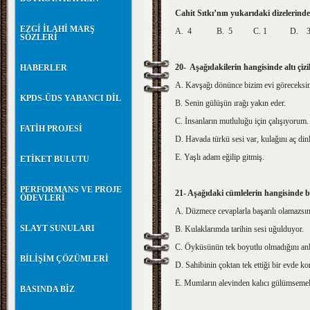
Cahit Sıtkı’nın yukarıdaki dizeleri
EZGİ İLAHİ MARŞ
A. 4 B. 5 C. 1 D. 
SÖZLERİ
20- Aşağıdakilerin hangisinde altı ç
HABERLER
A. Kavşağı dönünce bizim evi göreceksin
KPDS-ÜDS YABANCI DİL
B. Senin gülüşün ırağı yakın eder.
C. İnsanların mutluluğu için çalışıyorum.
FATİH PROJESİ
D. Havada türkü sesi var, kulağını aç dinl
E. Yaşlı adam eğilip gitmiş.
ETİKET BULUTU
PERFORMANS VE PROJE
21- Aşağıdaki cümlelerin hangisinde
ÖDEVLERİ
A. Düzmece cevaplarla başarılı olamazsın
SLAYT SUNULARI
B. Kulaklarımda tarihin sesi uğulduyor.
C. Öyküsünün tek boyutlu olmadığını an
BİLİŞİM ÇÖZÜMLERİ
D. Sahibinin çoktan tek ettiği bir evde ko
E. Mumların alevinden kalıcı gülümsemel
BASINDA BİZ