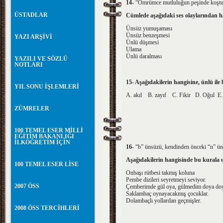
14-
“Ömrümce mutluluğun peşinde koştu
ÜSTADLAR
Cümlede aşağıdaki ses olaylarından h
Ünsüz yumuşaması
Ünsüz benzeşmesi
YAZI ARŞİVİ
Ünlü düşmesi
Ulama
Ünlü daralması
YAZILI VE SÖZLÜ
NOTLARI
15- Aşağıdakilerin hangisine, ünlü ile
YIL SONU İŞLEMLERİ
A. akıl B. zayıf C. Fikir D. Oğul E.
ZÜMRELER
100 TEMEL ESER MİLLİ
EĞİTİM BAKANLIĞI
İLKÖĞRETİM İÇİN
16-
“b” ünsüzü, kendinden önceki “n” ün
Aşağıdakilerin hangisinde bu kurala
100 TEMEL ESER LİSE
Onbaşı rütbesi takmış koluna
Pembe dizileri seyretmeyi seviyor.
2007 ÖSS
Çemberimde gül oya, gülmedim doya do
Saklambaç oynayacakmış çocuklar.
Dolambaçlı yollardan geçmişler.
2008 ÖSS TERCİHLERİ