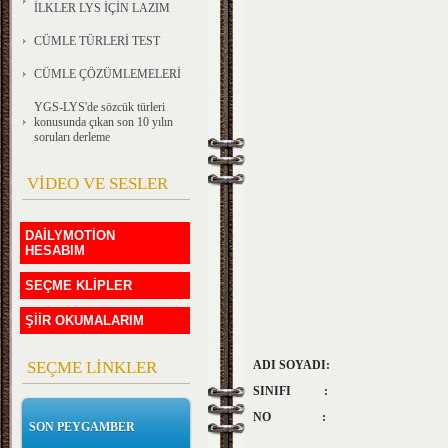
İLKLER LYS İÇİN LAZIM
CÜMLE TÜRLERİ TEST
CÜMLE ÇÖZÜMLEMELERİ
YGS-LYS'de sözcük türleri
konusunda çıkan son 10 yılın
soruları derleme
VİDEO VE SESLER
DAİLYMOTİON
HESABIM
SEÇME KLİPLER
ŞİİR OKUMALARIM
SEÇME LİNKLER
ADI SOYADI:
SINIFI :
NO :
SON PEYGAMBER