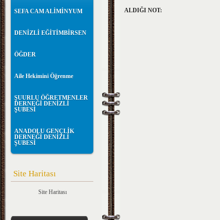
ALDIĞI NOT:
SEFA CAM ALİMİNYUM
DENİZLİ EĞİTİMBİRSEN
ÖĞDER
Aile Hekimini Öğrenme
ŞUURLU ÖĞRETMENLER
DERNEĞİ DENİZLİ
ŞUBESİ
ANADOLU GENÇLİK
DERNEĞİ DENİZLİ
ŞUBESİ
Site Haritası
Site Haritası