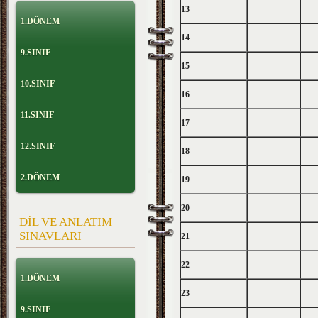
13
1.DÖNEM
14
9.SINIF
15
10.SINIF
16
11.SINIF
17
12.SINIF
18
2.DÖNEM
19
20
DİL VE ANLATIM
SINAVLARI
21
22
1.DÖNEM
23
9.SINIF