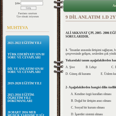
Şifre
An
Parolamı unuttum
9 DİL ANLATIM 1.D 2Y
Üye olmak istiyorum
MUHTEVA
ALİ AKKANAT ÇPL 2005- 2006 EĞ
SORULARIDIR.
2021-2022 EĞİTİM YILI
1-
"İnsanlar arasında iletişimi sağlayan, 
çerçevesinde gelişen, seslerden çok yönl
TÜRK EDEBİYATI SINAV
SORU VE CEVAPLARI
Yukarıdaki tanım aşağıdakilerden hang
A. Şive
B. Lehçe C. D
DİL VE ANLATIM SINAV
SORU VE CEVAPLARI
D. Güneş dil kuramı E. Ünlem ku
2019-2020 EĞİTİM YILI
2- Aşağıdakilerden hangisi dilin özelli
A. Kendine özgü kuralları olması
2015-2016 EĞİTİM-
ÖĞRETİM YILI
B. Doğal bir iletişim aracı olması
DÖKÜMANLARI
C. Sosyal bir kurum olması
20 MART 2016 MEB
D. İşaretler sistemi olması
MÜDÜR YARDIMCILIĞI