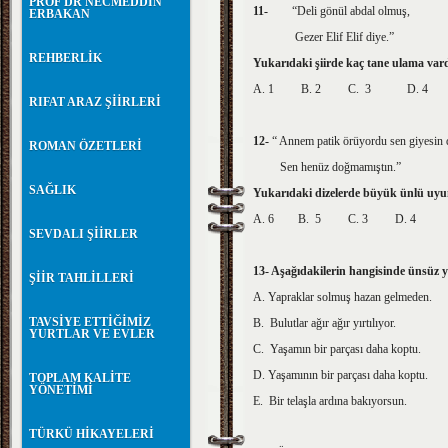
PROF DR NECMEDDİN
11-
“Deli gönül abdal olmuş,
ERBAKAN
Gezer Elif Elif diye.”
REHBERLİK
Yukarıdaki şiirde kaç tane ulama var
A. 1 B. 2 C. 3 D. 4
RIFAT ARAZ ŞİİRLERİ
12-
“ Annem patik örüyordu sen giyesin 
ROMAN ÖZETLERİ
Sen henüz doğmamıştın.”
SAĞLIK
Yukarıdaki dizelerde büyük ünlü uy
A. 6 B. 5 C. 3 D. 4 E
SEVDALI ŞİİRLER
13- Aşağıdakilerin hangisinde ünsüz
ŞİİR TAHLİLLERİ
A. Yapraklar solmuş hazan gelmeden.
TAVSİYE ETTİĞİMİZ
B. Bulutlar ağır ağır yırtılıyor.
YURTLAR VE EVLER
C. Yaşamın bir parçası daha koptu.
D. Yaşamının bir parçası daha koptu.
TOPLAM KALİTE
YÖNETİMİ
E. Bir telaşla ardına bakıyorsun.
TÜRKÜ HİKAYELERİ