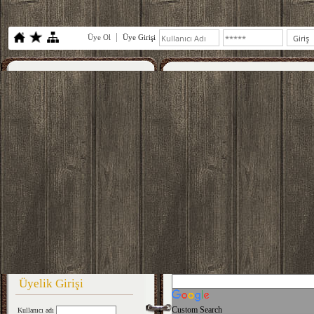
Üye Ol
Üye Girişi
Üyelik Girişi
Custom Search
Kullanıcı adı