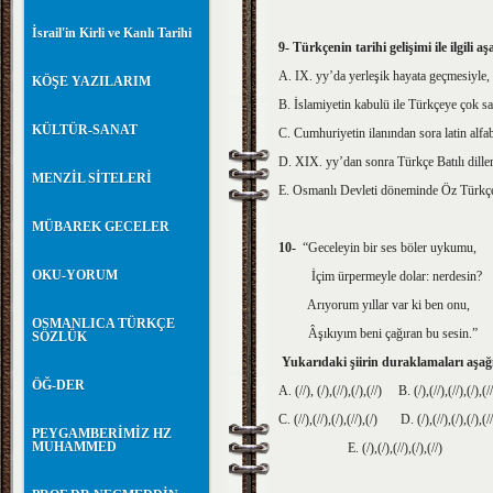
İsrail'in Kirli ve Kanlı Tarihi
9- Türkçenin tarihi gelişimi ile ilgili a
A. IX. yy’da yerleşik hayata geçmesiyle, T
KÖŞE YAZILARIM
B. İslamiyetin kabulü ile Türkçeye çok s
KÜLTÜR-SANAT
C. Cumhuriyetin ilanından sora latin alfab
D. XIX. yy’dan sonra Türkçe Batılı dilleri
MENZİL SİTELERİ
E. Osmanlı Devleti döneminde Öz Türkçe 
MÜBAREK GECELER
10-
“Geceleyin bir ses böler uykumu,
OKU-YORUM
İçim ürpermeyle dolar: nerdesin?
Arıyorum yıllar var ki ben onu,
OSMANLICA TÜRKÇE
Âşıkıyım beni çağıran bu sesin.”
SÖZLÜK
Yukarıdaki şiirin duraklamal
ÖĞ-DER
A. (//), (/),(//),(/),(//) B. (/),(//),(//),(/),(/
C. (//),(//),(/),(//),(/) D. (/),(//),(/),(/),(/
PEYGAMBERİMİZ HZ
MUHAMMED
E. (/),(/),(//),(/),(//)