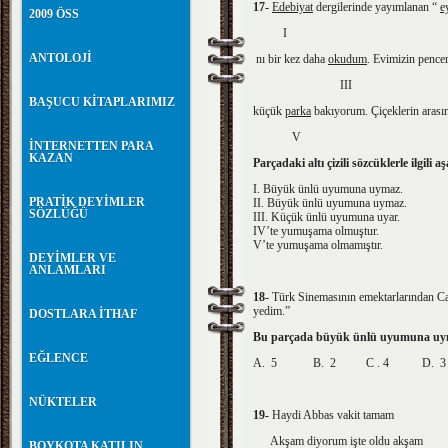
17-
Edebiyat
dergilerinde yayımlanan “
e
2009 ÖSS
I I
ANTOLOJİ
nı bir kez daha
okudum
. Evimizin pence
III 
BAŞUCU KİTAPLARIMIZ
küçük
parka
bakıyorum. Çiçeklerin arasın
V
İNTERNETTEN PARA
KAZAN
Parçadaki altı çizili sözcüklerle ilgili
I. Büyük ünlü uyumuna uymaz.
PRATİK DEYİMLER
II. Büyük ünlü uyumuna uymaz.
SÖZLÜĞÜ
III. Küçük ünlü uyumuna uyar.
IV’te yumuşama olmuştur.
V’te yumuşama olmamıştır.
DEYİMLER VE
ANLAMLARI
18-
Türk Sinemasının emektarlarından Cah
yedim.”
DOSTLARA İTHAF
Bu parçada büyük ünlü uyumuna uym
EĞLENCE
A. 5 B. 2 C . 4 D. 
NÜKTELER
19-
Haydi Abbas vakit tamam
Akşam diyorum işte oldu akşam
BOYKOTA KATILIN