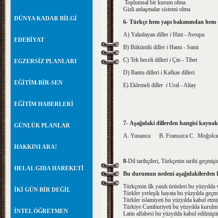
Toplumsal bir kurum olma
Gizli anlaşmalar sistemi olma
DÜNYA KADAR BİLGİ
6- Türkçe hem yapı bakımından hem d
A) Yalınlayan diller
i
Hint - Avru­pa
EDEBİYAT
B) Bükümlü diller
i
Hami - Sami
C) Tek heceli dilleri
i
Çin - Tibet
EGZERSİZ PLANLARI
D) Bantu dilleri
i
Kafkas dilleri
EĞİTİM-BİR-SEN
E) Eklemeli diller
i
Ural - Altay
EĞİTİM HABERLERİ
7-
Aşağıdaki dillerden hangisi kayna
GÜNLÜK PLANLAR
A. Yunanca B. Fransızca C. 
HAKKINI ARA!
8-
Dil tarihçileri, Türkçenin tarihi geçmiş
HELAL GIDA HAREKETİ
Bu durumun nedeni aşağıdakilerden h
Türkçenin ilk yazılı ürünleri bu yüzyılda v
İKİ GÜN BİR DEĞİL
Türkler yerleşik hayata bu yüzyılda geçmi
Türkler islamiyeti bu yüzyılda kabul etmiş
Türkiye Cumhuriyeti bu yüzyılda kurulmu
İNTEL ÖĞRETMEN
Latin alfabesi bu yüzyılda kabul edilmiştir