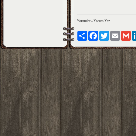
Yorumlar
-
Yorum Yaz
Paylaş
Facebook
Twitter
Email
Gm