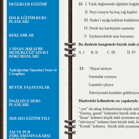
22-
I. Yıkık değirmende öğütülen buğda
DEĞERLER EĞİTİMİ
II. Neyi soruyor bu boş yağ küpleri
HALK EĞİTİM KURS
III. Hades’i ayağa kaldıran kulaklarım
PLANLARI
IV. Nerde kız kardeşimiz ozanımız
REKLAMLAR
V. Söyleneceklerle uzar boyumuz
Bu dizelerin hangisinde büyük ünlü
1 NİSAN 2018 ŞUBE
A. I B. II C. III D. I
MÜDÜRLÜĞÜ SINAVI
DÖKÜMANLARI
23-
“Hayat sürüyor
Açıköğretim Sınavları Soru ve
Cevapları
Sinemalar oynuyor
Gazeteler çıkıyor
BÜYÜK YAŞAYANLAR
Televizyonda komikler güldürüyordu
Dizelerdeki kelimelerin ses yapılarıyla
İNGİLİZCE DERS
PLANLARI
“-yor” eki almış kelimelerimiz küçük ü
“Sinema, gazete” kelimeleri büyük ünlü
“İnsan” kelimesi küçük ünlü uyumuna uy
2020-2021 EĞİTİM YILI
“televizyon” kelimesi hem büyük ünlü,
“Komik” kelimesi, büyük ünlü uyumuna
AŞI VE PCR
ZORLAMASINA KARŞI