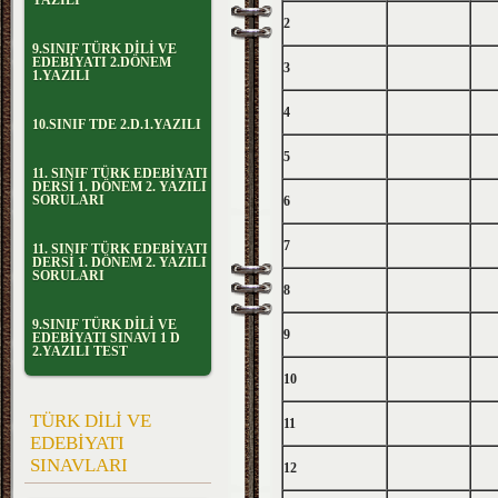
YAZILI
2
9.SINIF TÜRK DİLİ VE
EDEBİYATI 2.DÖNEM
3
1.YAZILI
4
10.SINIF TDE 2.D.1.YAZILI
5
11. SINIF TÜRK EDEBİYATI
DERSİ 1. DÖNEM 2. YAZILI
SORULARI
6
7
11. SINIF TÜRK EDEBİYATI
DERSİ 1. DÖNEM 2. YAZILI
SORULARI
8
9.SINIF TÜRK DİLİ VE
9
EDEBİYATI SINAVI 1 D
2.YAZILI TEST
10
TÜRK DİLİ VE
11
EDEBİYATI
SINAVLARI
12