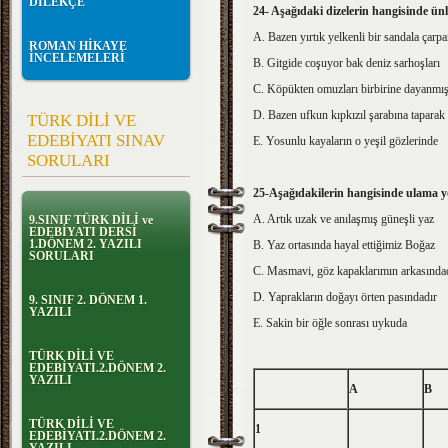
DİLEKÇE
24- Aşağıdaki dizelerin hangisinde ün
A. Bazen yırtık yelkenli bir sandala çarp
ROMAN HİKAYE
İNCELEMELERİ
B. Gitgide coşuyor bak deniz sarhoşları
C. Köpükten omuzları birbirine dayanmı
D. Bazen ufkun kıpkızıl şarabına taparak
TÜRK DİLİ VE
EDEBİYATI SINAV
E. Yosunlu kayaların o yeşil gözlerinde
SORULARI
25-Aşağıdakilerin hangisinde ulama 
A. Artık uzak ve anılaşmış güneşli yaz
9.SINIF TÜRK DİLİ ve
EDEBİYATI DERSİ
1.DÖNEM 2. YAZILI
B. Yaz ortasında hayal ettiğimiz Boğaz
SORULARI
C. Masmavi, göz kapaklarımın arkasında
D. Yaprakların doğayı örten pasındadır
9. SINIF 2. DÖNEM 1.
YAZILI
E. Sakin bir öğle sonrası uykuda
TÜRK DİLİ VE
EDEBİYATI.2.DÖNEM 2.
YAZILI
A
B
TÜRK DİLİ VE
1
EDEBİYATI.2.DÖNEM 2.