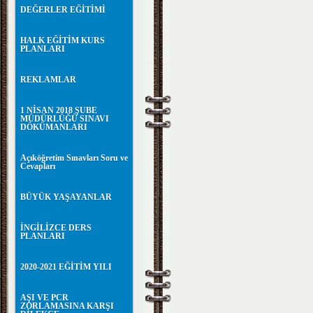
DEĞERLER EĞİTİMİ
HALK EĞİTİM KURS
PLANLARI
REKLAMLAR
1 NİSAN 2018 ŞUBE
MÜDÜRLÜĞÜ SINAVI
DÖKÜMANLARI
Açıköğretim Sınavları Soru ve
Cevapları
BÜYÜK YAŞAYANLAR
İNGİLİZCE DERS
PLANLARI
2020-2021 EĞİTİM YILI
AŞI VE PCR
ZORLAMASINA KARŞI