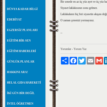
Bir senede en az üç yüz ayet ve üç yüz ha
Siyaset laklakısının sonu gelmez.
DÜNYA KADAR BİLGİ
Laklakaların hiç biri siyasetin akışını değ
EDEBİYAT
O zaman çenenizi yormayınız.
EGZERSİZ PLANLARI
--
EĞİTİM-BİR-SEN
Yorumlar
-
Yorum Yaz
EĞİTİM HABERLERİ
Paylaş
Facebook
Twitter
Email
Gm
GÜNLÜK PLANLAR
HAKKINI ARA!
HELAL GIDA HAREKETİ
İKİ GÜN BİR DEĞİL
İNTEL ÖĞRETMEN