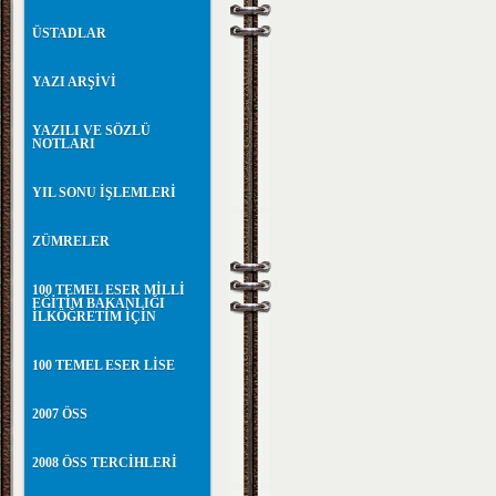
ÜSTADLAR
YAZI ARŞİVİ
YAZILI VE SÖZLÜ
NOTLARI
YIL SONU İŞLEMLERİ
ZÜMRELER
100 TEMEL ESER MİLLİ
EĞİTİM BAKANLIĞI
İLKÖĞRETİM İÇİN
100 TEMEL ESER LİSE
2007 ÖSS
2008 ÖSS TERCİHLERİ