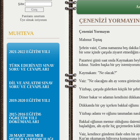
Şifre
An
Parolamı unuttum
ÇENENİZİ YORMAYI
Üye olmak istiyorum
Çenenizi Yormayın
MUHTEVA
Mahmut Toptaş
Şehrin vaizi, Cuma namazına beş dakika 
2021-2022 EĞİTİM YILI
bir sene içinde çarşıda ziyaret etmediği
Pazartesi günü saat onda Kaymakam beyle 
kılınız. Sizden başka bir şey istemiyorum
TÜRK EDEBİYATI SINAV
SORU VE CEVAPLARI
Kaymakam: "Ne olacak?"
Vaiz: "Ne olacağını altı ay sonra görürsünü
DİL VE ANLATIM SINAV
SORU VE CEVAPLARI
Yüzbaşı, çarşıda giderken küçük bir şehrin
Döner bakar ve adamın kendisini dükkana 
2019-2020 EĞİTİM YILI
Dükkanda bir çay içerken bakkal oğlunu n
Yüzbaşı adamı ve oğlunu tanımadan nasıl 
2015-2016 EĞİTİM-
ÖĞRETİM YILI
Bakkal oğlunun memur olduğunu dairenin
DÖKÜMANLARI
başladığını, altı aydır hiç geçirmeden kıl
Vaiz, kendince gündemi ifade eden bir ayet 
20 MART 2016 MEB
Kur'an okumasını biliyorsa komşusuna ö
MÜDÜR YARDIMCILIĞI