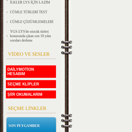
İLKLER LYS İÇİN LAZIM
CÜMLE TÜRLERİ TEST
CÜMLE ÇÖZÜMLEMELERİ
YGS-LYS'de sözcük türleri
konusunda çıkan son 10 yılın
soruları derleme
VİDEO VE SESLER
DAİLYMOTİON
HESABIM
SEÇME KLİPLER
ŞİİR OKUMALARIM
SEÇME LİNKLER
SON PEYGAMBER