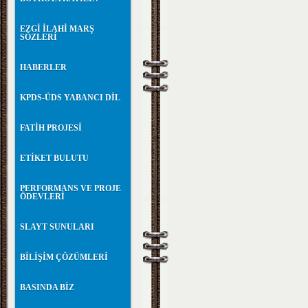
EZGİ İLAHİ MARŞ
SÖZLERİ
HABERLER
KPDS-ÜDS YABANCI DİL
FATİH PROJESİ
ETİKET BULUTU
PERFORMANS VE PROJE
ÖDEVLERİ
SLAYT SUNULARI
BİLİŞİM ÇÖZÜMLERİ
BASINDA BİZ