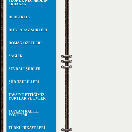
PROF DR NECMEDDİN
ERBAKAN
REHBERLİK
RIFAT ARAZ ŞİİRLERİ
ROMAN ÖZETLERİ
SAĞLIK
SEVDALI ŞİİRLER
ŞİİR TAHLİLLERİ
TAVSİYE ETTİĞİMİZ
YURTLAR VE EVLER
TOPLAM KALİTE
YÖNETİMİ
TÜRKÜ HİKAYELERİ