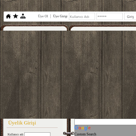
Üye Ol
Üye Girişi
Üyelik Girişi
Custom Search
Kullanıcı adı