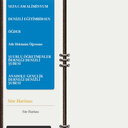
SEFA CAM ALİMİNYUM
DENİZLİ EĞİTİMBİRSEN
ÖĞDER
Aile Hekimini Öğrenme
ŞUURLU ÖĞRETMENLER
DERNEĞİ DENİZLİ
ŞUBESİ
ANADOLU GENÇLİK
DERNEĞİ DENİZLİ
ŞUBESİ
Site Haritası
Site Haritası