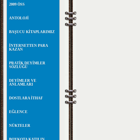
2009 ÖSS
ANTOLOJİ
BAŞUCU KİTAPLARIMIZ
İNTERNETTEN PARA
KAZAN
PRATİK DEYİMLER
SÖZLÜĞÜ
DEYİMLER VE
ANLAMLARI
DOSTLARA İTHAF
EĞLENCE
NÜKTELER
BOYKOTA KATILIN