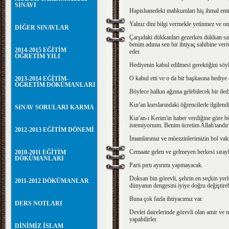
SINAVI
Hapishanedeki mahkumları hiç ihmal emt
Yalnız dini bilgi vermekle yetinmez ve onl
DİĞER SINAVLAR
Çarşıdaki dükkanları gezerken dükkan sah
benim adıma sen bir ihtiyaç sahibine veri
2014-2015 EĞİTİM
eder.
ÖĞRETİM YILI
Hediyenin kabul edilmesi gerektiğini söy
O kabul etti ve o da bir başkasına hediye
2013-2014 EĞİTİM-
ÖĞRETİM DÖKÜMANLARI
Böylece halkın ağzına gelebilecek bir de
Kur'an kurslarındaki öğrencilerle ilgilend
SINAV SORULARI KARMA
Kur'an-ı Kerim'in haber verdiğine göre bü
istemiyorıum. Benim ücretim Allah'tandır
2012-2013 EĞİTİM DÖNEMİ
İmamlarımız ve müezzinlerimizin bol vakt
Cemaate gelen ve gelmeyen herkesi sırayl
2010-2011 EĞİTİM
DÖKÜMANLARI
Parti pırtı ayırımı yapmayacak.
Doksan bin görevli, şehrin en seçkin yerl
2011-2012 DÖKÜMANLAR
dünyanın dengesini iyiye doğru değiştirebi
Buna çok fazla ihtiyacımız var.
DERS NOTLARI
Devlet dairelerinde görevli olan amir ve
yapabilirler.
DİNİMİZ İSLAM