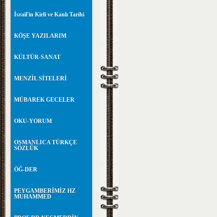
İsrail'in Kirli ve Kanlı Tarihi
KÖŞE YAZILARIM
KÜLTÜR-SANAT
MENZİL SİTELERİ
MÜBAREK GECELER
OKU-YORUM
OSMANLICA TÜRKÇE
SÖZLÜK
ÖĞ-DER
PEYGAMBERİMİZ HZ
MUHAMMED