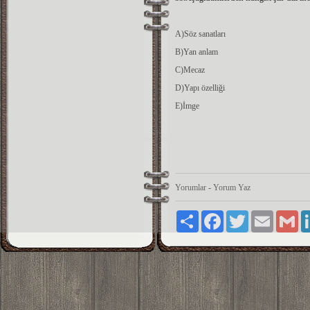
A)Söz sanatları
B)Yan anlam
C)Mecaz
D)Yapı özelliği
E)İmge
Yorumlar
-
Yorum Yaz
Paylaş
Facebook
Twitter
Email
Gm