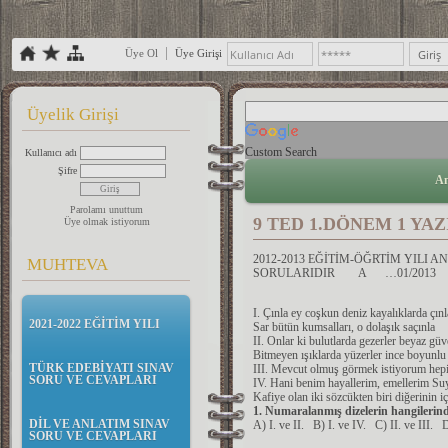
Üye Ol
Üye Girişi
Üyelik Girişi
Custom Search
Kullanıcı adı
Şifre
An
Parolamı unuttum
9 TED 1.DÖNEM 1 YAZ
Üye olmak istiyorum
2012-2013 EĞİTİM-ÖĞRTİM YILI A
MUHTEVA
SORULARIDIR A …01/2013
I. Çınla ey coşkun deniz kayalıklarda çınl
2021-2022 EĞİTİM YILI
Sar bütün kumsalları, o dolaşık saçınla
II. Onlar ki bulutlarda gezerler beyaz güv
Bitmeyen ışıklarda yüzerler ince boyunlu
TÜRK EDEBİYATI SINAV
III. Mevcut olmuş görmek istiyorum hepin
SORU VE CEVAPLARI
IV. Hani benim hayallerim, emellerim Suy
Kafiye olan iki sözcükten biri diğerinin i
1. Numaralanmış dizelerin hangilerin
DİL VE ANLATIM SINAV
A) I. ve II. B) I. ve IV. C) II. ve III. D
SORU VE CEVAPLARI