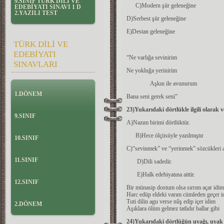
9.SINIF TÜRK DİLİ VE
C)Modern şiir geleneğine
EDEBİYATI SINAVI 1 D
2.YAZILI TEST
D)Serbest şiir geleneğine
E)Destan geleneğine
TÜRK DİLİ VE
EDEBİYATI
“Ne varlığa sevinirim
SINAVLARI
Ne yokluğa yerinirim
Aşkın ile avunurum
1.DÖNEM
Bana seni gerek seni”
23)Yukarıdaki dörtlükle ilgili olarak 
9.SINIF
A)Nazım birimi dörtlüktür.
B)Hece ölçüsüyle yazılmıştır
10.SINIF
C)“sevinmek” ve “yerinmek” sözcükleri ar
11.SINIF
D)Dili sadedir.
E)Halk edebiyatına aittir.
12.SINIF
Bir münasip dostum olsa sırrım açar idim
Harc edüp eldeki varım cümleden geçer i
Tuti dilin agu verse nûş edip içer idim
2.DÖNEM
Aşıklara ölüm gelmez tatlıdır ballar gibi
24)Yukarıdaki dörtlüğün uyağı, uyak ö