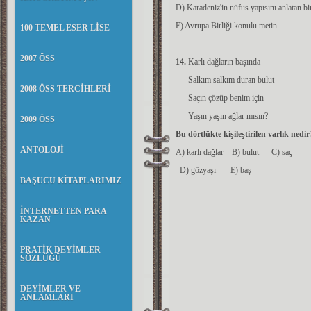
D) Karadeniz'in nüfus yapısını anlatan bi
E) Avrupa Birliği konulu metin
100 TEMEL ESER LİSE
2007 ÖSS
14.
Karlı dağların başında
Salkım salkım duran bulut
2008 ÖSS TERCİHLERİ
Saçın çözüp benim için
Yaşın yaşın ağlar mısın?
2009 ÖSS
Bu dörtlükte kişileştirilen varlık nedir
ANTOLOJİ
A) karlı dağlar B) bulut C) saç
D) gözyaşı E) baş
BAŞUCU KİTAPLARIMIZ
İNTERNETTEN PARA
KAZAN
PRATİK DEYİMLER
SÖZLÜĞÜ
DEYİMLER VE
ANLAMLARI