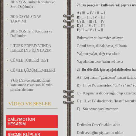
2016 YGS Türkçe Konuları ve
26.Bu parçalar kullanılarak çapraz uya
Soru Dağılımları
A)
III. – IV. / II. – I
2016 ÖSYM SINAV
B)
I. – II. / IV. – III
TAKVİMİ
C)
II. – III / I. – IV
D)
I. – IV / II. – III
E)
II. – IV / I. – II
2016 YGS Tarih Konuları ve
Dağılımları
Bulamadım şu halimden anlayan
I. TÜRK EDEBİYATINDA
Gönül hasta, dudak hasta, dil hasta
İLKLER LYS İÇİN LAZIM
Yağmur yağar, dağı taşı ıslatır
CÜMLE TÜRLERİ TEST
Yaylalardan uzak kalan sel hasta
27-Bu dörtlük için aşağıdakilerden ha
CÜMLE ÇÖZÜMLEMELERİ
A) Koşmanın "güzelleme" nazım türünd
YGS-LYS'de sözcük türleri
konusunda çıkan son 10 yılın
B) II. ve IV. dizelerdeki "dil" ve "sel" s
soruları derleme
C) Koşmanın ilk dörtlüğü olup xaxa biçi
D) II. ve IV. dizelerdeki "hasta" sözcükleri
VİDEO VE SESLER
E) Söz sanatı yapılmamıştır.
DAİLYMOTİON
HESABIM
Dedim bu Ömer'in aklını aldın
Dedi sevdiğine pişman mı oldun
SEÇME KLİPLER