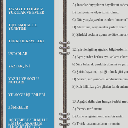
A) İnsanlar duygularını hayallerini sadece
TAVSİYE ETTİĞİMİZ
B) Kafiyesiz ve ölçüsüz şiir olmaz.
YURTLAR VE EVLER
C) Düz yazıyla yazılan eserlere "mensur" 
TOPLAM KALİTE
D) Manzume, olay anlatan şiirlere denir.
YÖNETİMİ
E) Şiirdeki seslerin uyum ve düzenine ahe
TÜRKÜ HİKAYELERİ
12. Şiir ile ilgili aşağıdaki bilgilerde
ÜSTADLAR
A) Aynı şiirden herkes aynı anlamı çıkarır
b) Şiire bakarak yazıldığı dönemi ve şair
YAZI ARŞİVİ
C) Şairin hayatını, kişiliği bilmek şiiri
YAZILI VE SÖZLÜ
D) Şairler, şiir yazarken kendisinden önce
NOTLARI
E) Ruh hâlimize göre şiirden farklı anlamla
YIL SONU İŞLEMLERİ
13. Aşağıdakilerden hangisi edebi meti
ZÜMRELER
A) Yemek tarifi metni
B) Anne sevgisini konu alan bir metin
100 TEMEL ESER MİLLİ
EĞİTİM BAKANLIĞI
C) Trafik kazasını anlatan bir metin
İLKÖĞRETİM İÇİN