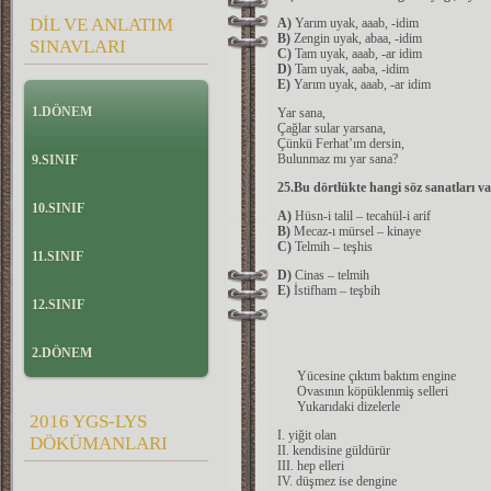
DİL VE ANLATIM
A)
Yarım uyak, aaab, -idim
B)
Zengin uyak, abaa, -idim
SINAVLARI
C)
Tam uyak, aaab, -ar idim
D)
Tam uyak, aaba, -idim
E)
Yarım uyak, aaab, -ar idim
1.DÖNEM
Yar sana,
Çağlar sular yarsana,
Çünkü Ferhat’ım dersin,
Bulunmaz mı yar sana?
9.SINIF
25.Bu dörtlükte hangi söz sanatları v
10.SINIF
A)
Hüsn-i talil – tecahül-i arif
B)
Mecaz-ı mürsel – kinaye
C)
Telmih – teşhis
11.SINIF
D)
Cinas – telmih
E)
İstifham – teşbih
12.SINIF
2.DÖNEM
Yücesine çıktım baktım engine
Ovasının köpüklenmiş selleri
Yukarıdaki dizelerle
2016 YGS-LYS
I. yiğit olan
DÖKÜMANLARI
II. kendisine güldürür
III. hep elleri
IV. düşmez ise dengine