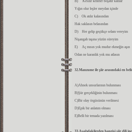
B) Kesilir kelleler boşatır kanlar
Yığın olur leşler meydan içinde
C) Ok atılır kalasından
Hak saklasın belasından
D) Her gelip geçtikçe selam vereyim
Nişangah taşına yüzün süreyim
E) Aç mısın yok mudur ekmeğin aşın
Odan ne karanlık yok mu atlasın
32.Manzume ile şiir arasındaki en beli
A)Ahnek unsurlarının bulunması
B)Şiir gerçekliğinin bulunması
C)Bir olay örgüsünün verilmesi
D)Epik bir anlatım olması
E)Belli bir temada yazılması
33.Aşağıdakilerden hangisi şiir dili in