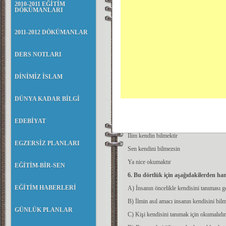
Yiğit de her cefaya katlanır
2010-2011 EĞİTİM
DÖKÜMANLARI
E) İller göçüp gitti, bense geçmedim
Yâr elinden dolu bâde içmedim
5. Aşağıdaki dizelerin hangisinde teş
2011-2012 DÖKÜMANLAR
A) Kömür gibi gözlerinde gördüm ufku
DERS NOTLARI
B) Kaplan gibi sağlam bir yürek
C) Yaralı bir ceylan kalbi gibi içli bir ses
DİNİMİZ İSLAM
D) Kulu'nun eşsiz güzelliği büyüledi beni
E) Köşelerde keklik gibi bakıp duran saks
DÜNYA KADAR BİLGİ
EDEBİYAT
İlim ilim bilmektir
İlim kendin bilmektir
EGZERSİZ PLANLARI
Sen kendini bilmezsin
Ya nice okumaktır
EĞİTİM-BİR-SEN
6. Bu dörtlük için aşağıdakilerden ha
EĞİTİM HABERLERİ
A) İnsanın öncelikle kendisini tanıması g
B) İlmin asıl amacı insanın kendisini bilm
GÜNLÜK PLANLAR
C) Kişi kendisini tanımak için okumalıdır