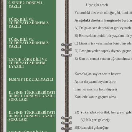
9. SINIF 2. DÖNEM 1.
Uçar gibi neşeli
YAZILI
Yukarıdaki dizelerde olduğu gibi, kimi s
TÜRK DİLİ VE
Aşağıdaki dizelerin hangisinde bu ör
EDEBİYATI.2.DÖNEM 2.
YAZILI
A) Dalgalan sen de şafaklar gibi ey nazlı 
B) Ben ezelden beridir hür yaşadım hür 
TÜRK DİLİ VE
EDEBİYATI.2.DÖNEM 2.
C) Etmesin tek vatanımdan beni dünyada
YAZILI
D) Bastığın yerleri toprak diyerek geçme 
E) Kim bu cennet vatanın uğruna olmaz k
9.SINIF TÜRK DİLİ VE
EDEBİYATI 2.DÖNEM
1.YAZILI
Karac’oğlan söyler sözün başarır
10.SINIF TDE 2.D.1.YAZILI
Aşkın deryasını boydan aşırır
Seni her mecliste hacil düşürür
11. SINIF TÜRK EDEBİYATI
DERSİ 1. DÖNEM 2. YAZILI
Kötülerle konup göçücü olma
SORULARI
22) Yukarıdaki dörtlük hangi şiir gelen
11. SINIF TÜRK EDEBİYATI
DERSİ 1. DÖNEM 2. YAZILI
SORULARI
A)Halk şiiri geleneği
B)Divan şiiri geleneğine