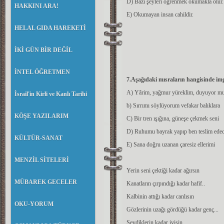
D) Bazı şeyleri öğrenmek okumakla olur.
HAKKINI ARA!
E) Okumayan insan cahildir.
HELAL GIDA HAREKETİ
İKİ GÜN BİR DEĞİL
İNTEL ÖĞRETMEN
7.Aşağıdaki mısraların hangisinde im
A) Yârim, yağmur yüreklim, duyuyor m
İsrail'in Kirli ve Kanlı Tarihi
b) Sırrımı söylüyorum vefakar balıklara
KÖŞE YAZILARIM
C) Bir tren ışığına, güneşe çekmek seni
D) Ruhumu bayrak yapıp ben teslim ede
KÜLTÜR-SANAT
E) Sana doğru uzanan çaresiz ellerimi
MENZİL SİTELERİ
Yerin seni çektiği kadar ağırsın
MÜBAREK GECELER
Kanatların çırpındığı kadar hafif..
Kalbinin attığı kadar canlısın
OKU-YORUM
Gözlerinin uzağı gördüğü kadar genç...
Sevdiklerin kadar iyisin