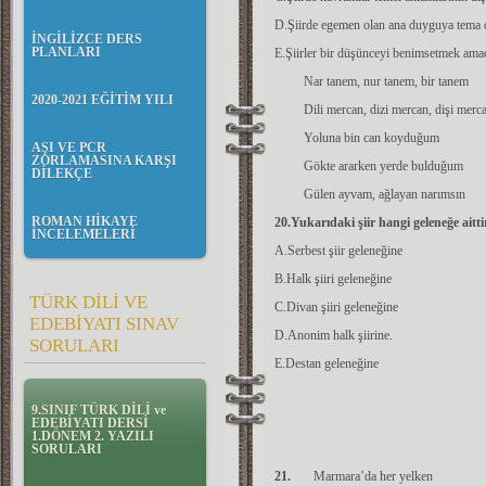
D.Şiirde egemen olan ana duyguya tema d
İNGİLİZCE DERS
PLANLARI
E.Şiirler bir düşünceyi benimsetmek amacı
Nar tanem, nur tanem, bir tanem
2020-2021 EĞİTİM YILI
Dili mercan, dizi mercan, dişi merc
Yoluna bin can koyduğum
AŞI VE PCR
ZORLAMASINA KARŞI
Gökte ararken yerde bulduğum
DİLEKÇE
Gülen ayvam, ağlayan narımsın
ROMAN HİKAYE
20.Yukarıdaki şiir hangi geleneğe aitti
İNCELEMELERİ
A.Serbest şiir geleneğine
B.Halk şiiri geleneğine
TÜRK DİLİ VE
C.Divan şiiri geleneğine
EDEBİYATI SINAV
D.Anonim halk şiirine.
SORULARI
E.Destan geleneğine
9.SINIF TÜRK DİLİ ve
EDEBİYATI DERSİ
1.DÖNEM 2. YAZILI
SORULARI
21.
Marmara’da her yelken