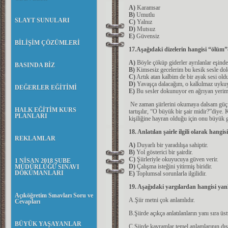
A)
Karamsar
B)
Umutlu
SLAYT SUNULARI
C)
Yalnız
D)
Mutsuz
E)
Güvensiz
BİLİŞİM ÇÖZÜMLERİ
17.Aşağıdaki dizelerin hangisi “ölüm
A)
Böyle çöküp giderler ayrılanlar eşind
BASINDA BİZ
B)
Kimsesiz gecelerim bu kesik sesle do
C)
Artık atan kalbim de bir ayak sesi old
D)
Yavaşça dalacağım, o kalkılmaz uyku
DEĞERLER EĞİTİMİ
E)
Bu sesler dokunuyor en ağrıyan yerim
Ne zaman şiirlerini okumaya dalsam güç
HALK EĞİTİM KURS
tartışılır, “O büyük bir şair midir?”diye. 
PLANLARI
kişiliğine hayran olduğu için onu büyük 
18. Anlatılan şairle ilgili olarak hangi
REKLAMLAR
A)
Duyarlı bir yaradılışa sahiptir.
B)
Yol gösterici bir şairdir.
C)
Şiirleriyle okuyucuya güven verir.
1 NİSAN 2018 ŞUBE
D)
Çalışma isteğini yitirmiş biridir.
MÜDÜRLÜĞÜ SINAVI
DÖKÜMANLARI
E)
Toplumsal sorunlarla ilgilidir.
19. Aşağıdaki yargılardan hangisi yanl
Açıköğretim Sınavları Soru ve
A.Şiir metni çok anlamlıdır.
Cevapları
B.Şiirde açıkça anlatılanların yanı sıra üs
BÜYÜK YAŞAYANLAR
C.Şiirde kavramlar temel anlamlarının dışı