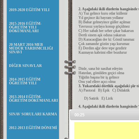
2. Aşağıdaki ikili dizelerin hangisinde
2019-2020 EĞİTİM YILI
A) Yaz gelince kuru otlar küllenir
Yıl geçince iki bayram yollanır
B) Bahar gelmeyince güller açılmaz
2015-2016 EĞİTİM-
Yavrusuz yaylaya konup göçülmez
ÖĞRETİM YILI
C) Her sabah her seher çıkar bakarsın
DÖKÜMANLARI
Dertli sinem aşk oduna yakarsın
D) Karacaoğlan der ki: Gönül tanımaz
Çok zamandır gözün yaşı kurumaz
20 MART 2016 MEB
E) Derdim ağır dere tepe gezdirir
MÜDÜR YARDIMCILIĞI
SINAVI
Kazmayın kabrimi eller bozdurur
DİĞER SINAVLAR
Dinle, sana bir nasihat edeyim
Hatırdan, gönülden geçici olma
Yiğidin başına bir iş gelince
2014-2015 EĞİTİM
Onu yad ellere açıcı olma
ÖĞRETİM YILI
3. Yukarıdaki dörtlük aşağıdaki şiir t
A) Pastoral B) Epik C) Didaktik
2013-2014 EĞİTİM-
D) Satirik E) Lirik
ÖĞRETİM DÖKÜMANLARI
4. Aşağıdaki ikili dizelerin hangisinde
A) Kûh-i Kaf dağına varana kadar
SINAV SORULARI KARMA
00:24
Orada yavruya kurbanlar adar
B) Bir dağ vardır, sade çakmak taşından
Bir dağ vardır, hiç aşılmaz başından
2012-2013 EĞİTİM DÖNEMİ
C) Karacaoğlan der ki: Burda durulmaz
Güler yüze, tatlı söze doyulmaz
D) Yiğit olan yiğit biner, atlanır