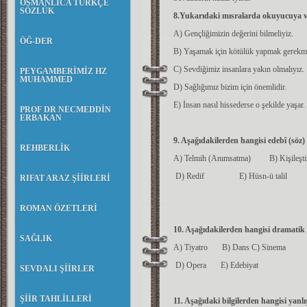
OSMANLICA TÜRKÇE
SÖZLÜK
8.Yukarıdaki mısralarda okuyucuya ve
A) Gençliğimizin değerini bilmeliyiz.
ÖĞ-DER
B) Yaşamak için kötülük yapmak gerekm
C) Sevdiğimiz insanlara yakın olmalıyız.
PEYGAMBERİMİZ HZ
MUHAMMED
D) Sağlığımız bizim için önemlidir.
E) İnsan nasıl hissederse o şekilde yaşar.
PROF DR NECMEDDİN
ERBAKAN
9. Aşağıdakilerden hangisi edebî (söz)
REHBERLİK
A) Telmih (Anımsatma) B) Kişileşt
D) Redif E) Hüsn-ü talil
RIFAT ARAZ ŞİİRLERİ
ROMAN ÖZETLERİ
10. Aşağıdakilerden hangisi dramatik 
SAĞLIK
A) Tiyatro B) Dans C) Sinema
D) Opera E) Edebiyat
SEVDALI ŞİİRLER
ŞİİR TAHLİLLERİ
11. Aşağıdaki bilgilerden hangisi yanlı