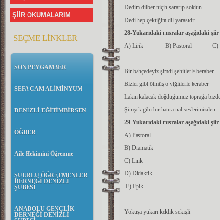
Dedim dilber niçin sararıp soldun
ŞİİR OKUMALARIM
Dedi hep çektiğim dil yarasıdır
28-Yukarıdaki mısralar aşağıdaki şiir t
SEÇME LİNKLER
A) Lirik B) Pastoral C) D
SON PEYGAMBER
Bir bahçedeyiz şimdi şehitlerle beraber
Bizler gibi ölmüş o yiğitlerle beraber
SEFA CAM ALİMİNYUM
Lakin kalacak doğduğumuz toprağa bizd
Şimşek gibi bir hatıra nal seslerimizden
DENİZLİ EĞİTİMBİRSEN
29-Yukarıdaki mısralar aşağıdaki şiir t
ÖĞDER
A) Pastoral
B) Dramatik
Aile Hekimini Öğrenme
C) Lirik
D) Didaktik
ŞUURLU ÖĞRETMENLER
DERNEĞİ DENİZLİ
E) Epik
ŞUBESİ
ANADOLU GENÇLİK
Yokuşa yukarı keklik sekişli
DERNEĞİ DENİZLİ