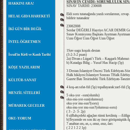
SINAVIN ÇEŞİDİ: SORUMLULUK SINA
HAKKINI ARA!
SINAV TARİHİ: 230608
Ekli soru tutanağında yazılı sorularının, ceva
HELAL GIDA HAREKETİ
bildirir tutanaktır
23062008
İKİ GÜN BİR DEĞİL
Serdar DEĞERLİ Hayriye ACAR DEMİR Gü
Sınav Komisyonu Başkanı Ayırtman Ayırtman
Uzm Öğret Uzm Öğret Uzm Öğret
İNTEL ÖĞRETMEN
1Sav-sagu koşuk-destan
İsrail'in Kirli ve Kanlı Tarihi
(3-2-3-2 puan)
2a) Divan-ı Lügati’t Türk – Kaşgarlı Mahmut 
b) Kutadgu Bilig – Yusuf Has Hacip (5p)
KÖŞE YAZILARIM
3 Destan:İslamiyet Öncesi Türk Edebiyatı-Sö
Halk hikâyesi:İslamiyet Sonrası THalk Edebiya
Gazete:Batı Tesirindeki Türk Edebiyatı-Tanzi
KÜLTÜR-SANAT
4 koş-an:sıfat-fiil (5p) topallayarak:zarf-fiil (5
MENZİL SİTELERİ
5 oku-yor –sun(olumlu)
oku-mu-yor-sun(olumsuz)
oku-yor mu-sun?(soru)
MÜBAREK GECELER
oku-mu-yor mu-sun?(olumsuz-soru)
( 3 - 2- 3- 2p)
6 a)Bahçedeki ağaçları tümü kesilmiş —Edilg
OKU-YORUM
b)Teyzemle en son iki ay önce görüşmüştük-İş
7 anahtar-ım,-ın,-ı,-ımız,-ınız,-ları:
( 2 2 1 2 2 1p)