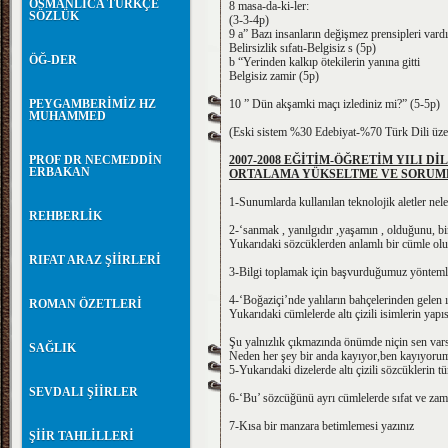
OSMANLICA TÜRKÇE
8 masa-da-ki-ler:
SÖZLÜK
(3-3-4p)
9 a” Bazı insanların değişmez prensipleri vardı
Belirsizlik sıfatı-Belgisiz s (5p)
ÖĞ-DER
b “Yerinden kalkıp ötekilerin yanına gitti
Belgisiz zamir (5p)
PEYGAMBERİMİZ HZ
10 ” Dün akşamki maçı izlediniz mi?” (5-5p)
MUHAMMED
(Eski sistem %30 Edebiyat-%70 Türk Dili üzeri
PROF DR NECMEDDİN
2007-2008 EĞİTİM-ÖĞRETİM YILI DİL
ERBAKAN
ORTALAMA YÜKSELTME VE SORUML
1-Sunumlarda kullanılan teknolojik aletler nel
REHBERLİK
2-‘sanmak , yanılgıdır ,yaşamın , olduğunu, bi
Yukarıdaki sözcüklerden anlamlı bir cümle ol
RIFAT ARAZ ŞİİRLERİ
3-Bilgi toplamak için başvurduğumuz yöntemle
4-‘Boğaziçi’nde yalıların bahçelerinden gelen 
ROMAN ÖZETLERİ
Yukarıdaki cümlelerde altı çizili isimlerin yapıs
Şu yalnızlık çıkmazında önümde niçin sen var
SAĞLIK
Neden her şey bir anda kayıyor,ben kayıyoru
5-Yukarıdaki dizelerde altı çizili sözcüklerin tü
SEVDALI ŞİİRLER
6-‘Bu’ sözcüğünü ayrı cümlelerde sıfat ve zam
7-Kısa bir manzara betimlemesi yazınız
ŞİİR TAHLİLLERİ