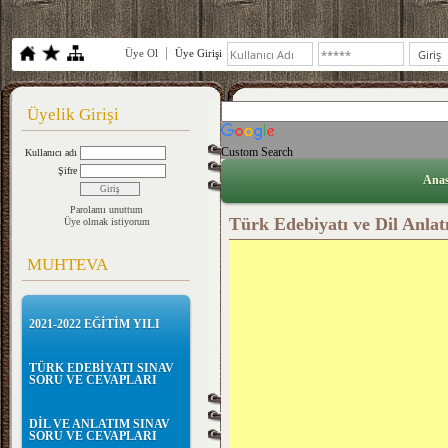
Üye Ol
Üye Girişi
Üyelik Girişi
Custom Search
Kullanıcı adı
Şifre
Anas
Parolamı unuttum
Türk Edebiyatı ve Dil Anla
Üye olmak istiyorum
MUHTEVA
2021-2022 EĞİTİM YILI
TÜRK EDEBİYATI SINAV
SORU VE CEVAPLARI
DİL VE ANLATIM SINAV
SORU VE CEVAPLARI