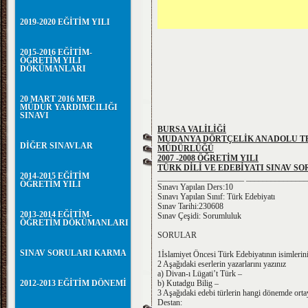
2019-2020 EĞİTİM YILI
2015-2016 EĞİTİM-
ÖĞRETİM YILI
DÖKÜMANLARI
20 MART 2016 MEB
MÜDÜR YARDIMCILIĞI
SINAVI
BURSA VALİLİĞİ
MUDANYA DÖRTÇELİK ANADOLU TE
DİĞER SINAVLAR
MÜDÜRLÜĞÜ
2007 -2008 ÖĞRETİM YILI
TÜRK DİLİ VE EDEBİYATI SINAV S
2014-2015 EĞİTİM
_____________________ _______________
ÖĞRETİM YILI
Sınavı Yapılan Ders:10
Sınavı Yapılan Sınıf: Türk Edebiyatı
Sınav Tarihi:230608
2013-2014 EĞİTİM-
Sınav Çeşidi: Sorumluluk
ÖĞRETİM DÖKÜMANLARI
SORULAR
SINAV SORULARI KARMA
1İslamiyet Öncesi Türk Edebiyatının isimlerini
2 Aşağıdaki eserlerin yazarlarını yazınız
a) Divan-ı Lügati’t Türk –
2012-2013 EĞİTİM DÖNEMİ
b) Kutadgu Bilig –
3 Aşağıdaki edebi türlerin hangi dönemde ortaya
Destan: