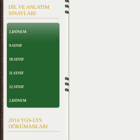
DİL VE ANLATIM
SINAVLARI
1.DÖNEM
9.SINIF
10.SINIF
11.SINIF
12.SINIF
2.DÖNEM
2016 YGS-LYS
DÖKÜMANLARI