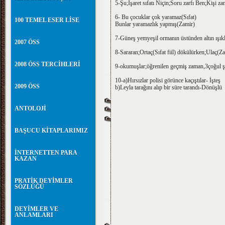
5-Şu;İşaret sıfatı Niçin;Soru zarfı Ben;Kişi za
6- Bu çocuklar çok yaramaz(Sıfat)
100 TEMEL ESER LİSE
Bunlar yaramazlık yapmış(Zamir)
7-Güneş yemyeşil ormanın üstünden altın ışıkl
2007 ÖSS
8-Sararan;Ortaç(Sıfat fiil) dökülürken;Ulaç(Zar
2008 ÖSS TERCİHLERİ
9-okumuşlar;öğrenilen geçmiş zaman,3çoğul ş
10-a)Hırsızlar polisi görünce kaçıştılar- İşteş
2009 ÖSS
b)Leyla tarağını alıp bir süre tarandı-Dönüşlü
ANTOLOJİ
BAŞUCU KİTAPLARIMIZ
İNTERNETTEN PARA
KAZAN
PRATİK DEYİMLER
SÖZLÜĞÜ
DEYİMLER VE
ANLAMLARI