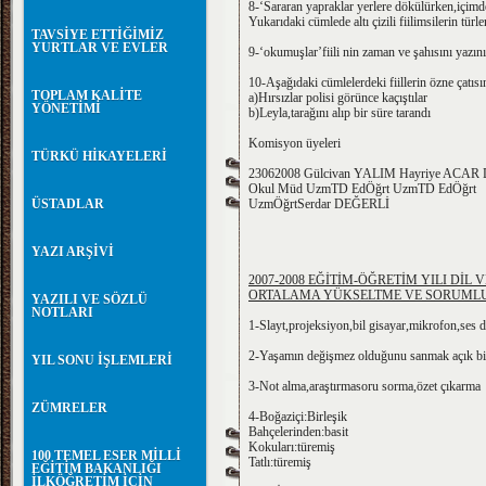
8-‘Sararan yapraklar yerlere dökülürken,içimd
Yukarıdaki cümlede altı çizili fiilimsilerin türle
TAVSİYE ETTİĞİMİZ
YURTLAR VE EVLER
9-‘okumuşlar’fiili nin zaman ve şahısını yazın
10-Aşağıdaki cümlelerdeki fiillerin özne çatısın
TOPLAM KALİTE
a)Hırsızlar polisi görünce kaçıştılar
YÖNETİMİ
b)Leyla,tarağını alıp bir süre tarandı
Komisyon üyeleri
TÜRKÜ HİKAYELERİ
23062008 Gülcivan YALIM Hayriye ACAR
Okul Müd UzmTD EdÖğrt UzmTD EdÖğrt
ÜSTADLAR
UzmÖğrtSerdar DEĞERLİ
YAZI ARŞİVİ
2007-2008 EĞİTİM-ÖĞRETİM YILI DİL 
ORTALAMA YÜKSELTME VE SORUMLU
YAZILI VE SÖZLÜ
NOTLARI
1-Slayt,projeksiyon,bil gisayar,mikrofon,ses 
2-Yaşamın değişmez olduğunu sanmak açık bir
YIL SONU İŞLEMLERİ
3-Not alma,araştırmasoru sorma,özet çıkarma
ZÜMRELER
4-Boğaziçi:Birleşik
Bahçelerinden:basit
Kokuları:türemiş
100 TEMEL ESER MİLLİ
Tatlı:türemiş
EĞİTİM BAKANLIĞI
İLKÖĞRETİM İÇİN