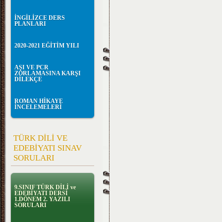
İNGİLİZCE DERS
PLANLARI
2020-2021 EĞİTİM YILI
AŞI VE PCR
ZORLAMASINA KARŞI
DİLEKÇE
ROMAN HİKAYE
İNCELEMELERİ
TÜRK DİLİ VE
EDEBİYATI SINAV
SORULARI
9.SINIF TÜRK DİLİ ve
EDEBİYATI DERSİ
1.DÖNEM 2. YAZILI
SORULARI