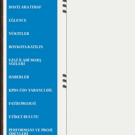
DOSTLARA İTHAF
EĞLENCE
NÜKTELER
BOYKOTA KATILIN
EZGİ İLAHİ MARŞ
SÖZLERİ
HABERLER
KPDS-ÜDS YABANCI DİL
FATİH PROJESİ
ETİKET BULUTU
PERFORMANS VE PROJE
ÖDEVLERİ