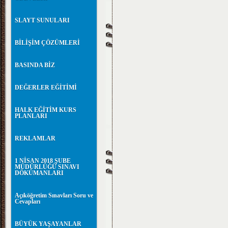
SLAYT SUNULARI
BİLİŞİM ÇÖZÜMLERİ
BASINDA BİZ
DEĞERLER EĞİTİMİ
HALK EĞİTİM KURS
PLANLARI
REKLAMLAR
1 NİSAN 2018 ŞUBE
MÜDÜRLÜĞÜ SINAVI
DÖKÜMANLARI
Açıköğretim Sınavları Soru ve
Cevapları
BÜYÜK YAŞAYANLAR