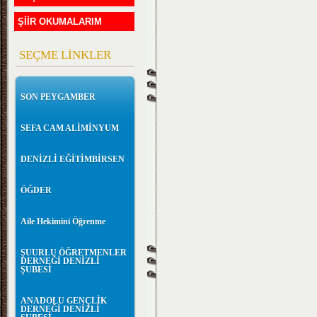
ŞİİR OKUMALARIM
SEÇME LİNKLER
SON PEYGAMBER
SEFA CAM ALİMİNYUM
DENİZLİ EĞİTİMBİRSEN
ÖĞDER
Aile Hekimini Öğrenme
ŞUURLU ÖĞRETMENLER
DERNEĞİ DENİZLİ
ŞUBESİ
ANADOLU GENÇLİK
DERNEĞİ DENİZLİ