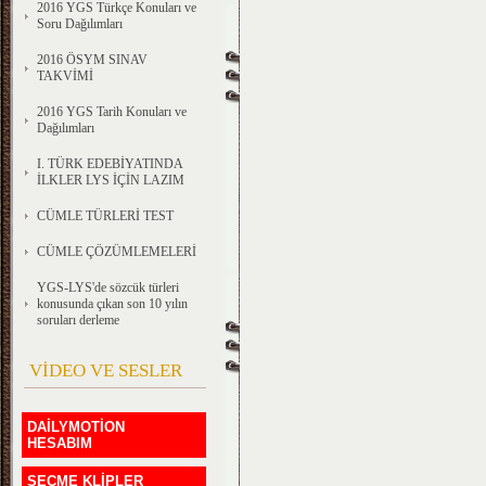
2016 YGS Türkçe Konuları ve
Soru Dağılımları
2016 ÖSYM SINAV
TAKVİMİ
2016 YGS Tarih Konuları ve
Dağılımları
I. TÜRK EDEBİYATINDA
İLKLER LYS İÇİN LAZIM
CÜMLE TÜRLERİ TEST
CÜMLE ÇÖZÜMLEMELERİ
YGS-LYS'de sözcük türleri
konusunda çıkan son 10 yılın
soruları derleme
VİDEO VE SESLER
DAİLYMOTİON
HESABIM
SEÇME KLİPLER