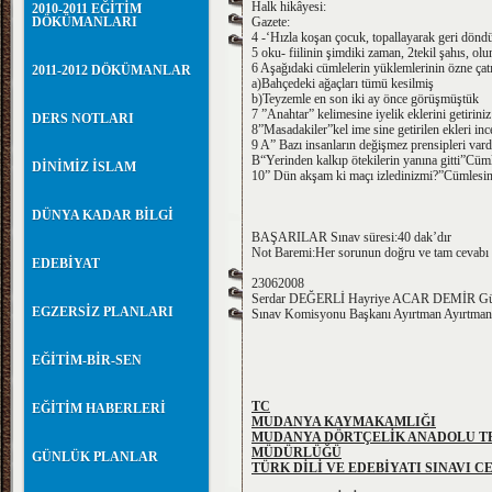
Halk hikâyesi:
2010-2011 EĞİTİM
DÖKÜMANLARI
Gazete:
4 -‘Hızla koşan çocuk, topallayarak geri dönd
5 oku- fiilinin şimdiki zaman, 2tekil şahıs, ol
6 Aşağıdaki cümlelerin yüklemlerinin özne çatıs
2011-2012 DÖKÜMANLAR
a)Bahçedeki ağaçları tümü kesilmiş
b)Teyzemle en son iki ay önce görüşmüştük
7 ”Anahtar” kelimesine iyelik eklerini getiriniz
DERS NOTLARI
8”Masadakiler”kel ime sine getirilen ekleri inc
9 A” Bazı insanların değişmez prensipleri vardı
B“Yerinden kalkıp ötekilerin yanına gitti”Cümle
DİNİMİZ İSLAM
10” Dün akşam ki maçı izledinizmi?”Cümlesin d
DÜNYA KADAR BİLGİ
BAŞARILAR Sınav süresi:40 dak’dır
Not Baremi:Her sorunun doğru ve tam cevabı
EDEBİYAT
23062008
Serdar DEĞERLİ Hayriye ACAR DEMİR Gü
EGZERSİZ PLANLARI
Sınav Komisyonu Başkanı Ayırtman Ayırtman
EĞİTİM-BİR-SEN
TC
EĞİTİM HABERLERİ
MUDANYA KAYMAKAMLIĞI
MUDANYA DÖRTÇELİK ANADOLU TE
MÜDÜRLÜĞÜ
GÜNLÜK PLANLAR
TÜRK DİLİ VE EDEBİYATI SINAVI C