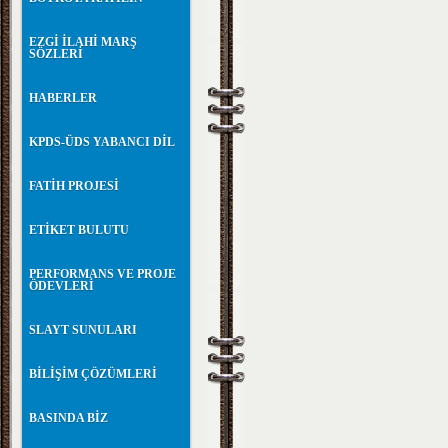
EZGİ İLAHİ MARŞ
SÖZLERİ
HABERLER
KPDS-ÜDS YABANCI DİL
FATİH PROJESİ
ETİKET BULUTU
PERFORMANS VE PROJE
ÖDEVLERİ
SLAYT SUNULARI
BİLİŞİM ÇÖZÜMLERİ
BASINDA BİZ