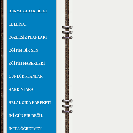
DÜNYA KADAR BİLGİ
EDEBİYAT
EGZERSİZ PLANLARI
EĞİTİM-BİR-SEN
EĞİTİM HABERLERİ
GÜNLÜK PLANLAR
HAKKINI ARA!
HELAL GIDA HAREKETİ
İKİ GÜN BİR DEĞİL
İNTEL ÖĞRETMEN