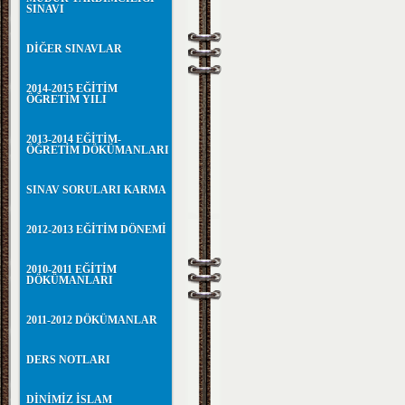
SINAVI
DİĞER SINAVLAR
2014-2015 EĞİTİM
ÖĞRETİM YILI
2013-2014 EĞİTİM-
ÖĞRETİM DÖKÜMANLARI
SINAV SORULARI KARMA
2012-2013 EĞİTİM DÖNEMİ
2010-2011 EĞİTİM
DÖKÜMANLARI
2011-2012 DÖKÜMANLAR
DERS NOTLARI
DİNİMİZ İSLAM