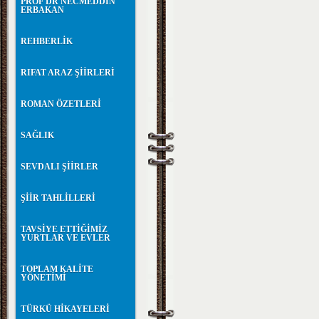
PROF DR NECMEDDİN
ERBAKAN
REHBERLİK
RIFAT ARAZ ŞİİRLERİ
ROMAN ÖZETLERİ
SAĞLIK
SEVDALI ŞİİRLER
ŞİİR TAHLİLLERİ
TAVSİYE ETTİĞİMİZ
YURTLAR VE EVLER
TOPLAM KALİTE
YÖNETİMİ
TÜRKÜ HİKAYELERİ