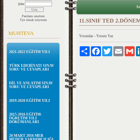
Şifre
An
Parolamı unuttum
11.SINIF TED 2.DÖNE
Üye olmak istiyorum
MUHTEVA
Yorumlar
-
Yorum Yaz
Paylaş
Facebook
Twitter
Email
Gm
2021-2022 EĞİTİM YILI
TÜRK EDEBİYATI SINAV
SORU VE CEVAPLARI
DİL VE ANLATIM SINAV
SORU VE CEVAPLARI
2019-2020 EĞİTİM YILI
2015-2016 EĞİTİM-
ÖĞRETİM YILI
DÖKÜMANLARI
20 MART 2016 MEB
MÜDÜR YARDIMCILIĞI