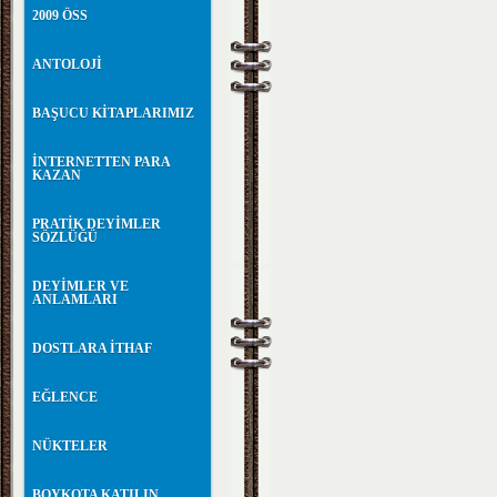
2009 ÖSS
ANTOLOJİ
BAŞUCU KİTAPLARIMIZ
İNTERNETTEN PARA
KAZAN
PRATİK DEYİMLER
SÖZLÜĞÜ
DEYİMLER VE
ANLAMLARI
DOSTLARA İTHAF
EĞLENCE
NÜKTELER
BOYKOTA KATILIN