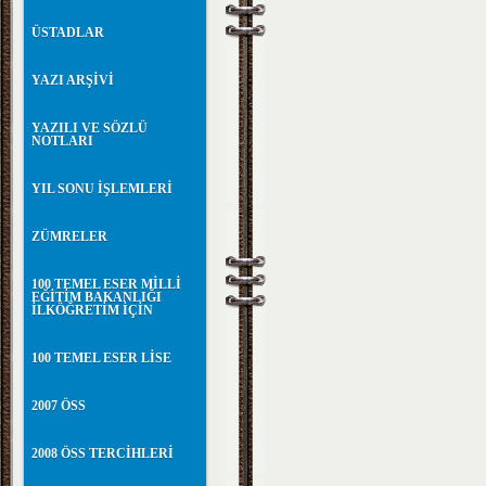
ÜSTADLAR
YAZI ARŞİVİ
YAZILI VE SÖZLÜ
NOTLARI
YIL SONU İŞLEMLERİ
ZÜMRELER
100 TEMEL ESER MİLLİ
EĞİTİM BAKANLIĞI
İLKÖĞRETİM İÇİN
100 TEMEL ESER LİSE
2007 ÖSS
2008 ÖSS TERCİHLERİ