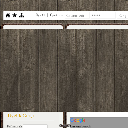
Üye Ol
Üye Girişi
Üyelik Girişi
Custom Search
Kullanıcı adı