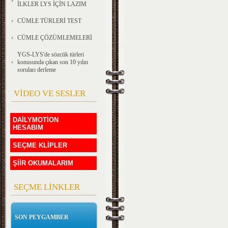
İLKLER LYS İÇİN LAZIM
CÜMLE TÜRLERİ TEST
CÜMLE ÇÖZÜMLEMELERİ
YGS-LYS'de sözcük türleri
konusunda çıkan son 10 yılın
soruları derleme
VİDEO VE SESLER
DAİLYMOTİON
HESABIM
SEÇME KLİPLER
ŞİİR OKUMALARIM
SEÇME LİNKLER
SON PEYGAMBER