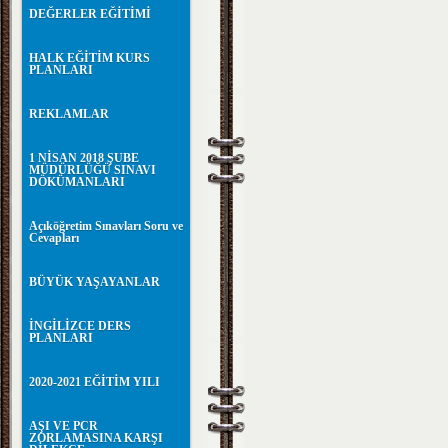
DEĞERLER EĞİTİMİ
HALK EĞİTİM KURS
PLANLARI
REKLAMLAR
1 NİSAN 2018 ŞUBE
MÜDÜRLÜĞÜ SINAVI
DÖKÜMANLARI
Açıköğretim Sınavları Soru ve
Cevapları
BÜYÜK YAŞAYANLAR
İNGİLİZCE DERS
PLANLARI
2020-2021 EĞİTİM YILI
AŞI VE PCR
ZORLAMASINA KARŞI