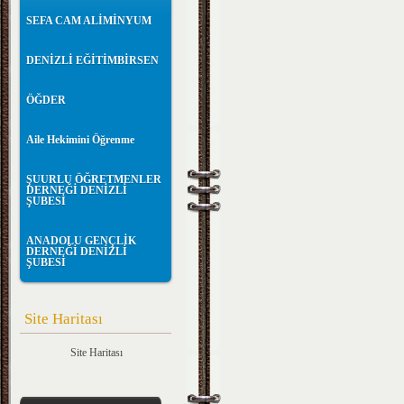
SEFA CAM ALİMİNYUM
DENİZLİ EĞİTİMBİRSEN
ÖĞDER
Aile Hekimini Öğrenme
ŞUURLU ÖĞRETMENLER
DERNEĞİ DENİZLİ
ŞUBESİ
ANADOLU GENÇLİK
DERNEĞİ DENİZLİ
ŞUBESİ
Site Haritası
Site Haritası