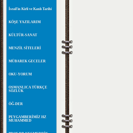
İsrail'in Kirli ve Kanlı Tarihi
KÖŞE YAZILARIM
KÜLTÜR-SANAT
MENZİL SİTELERİ
MÜBAREK GECELER
OKU-YORUM
OSMANLICA TÜRKÇE
SÖZLÜK
ÖĞ-DER
PEYGAMBERİMİZ HZ
MUHAMMED