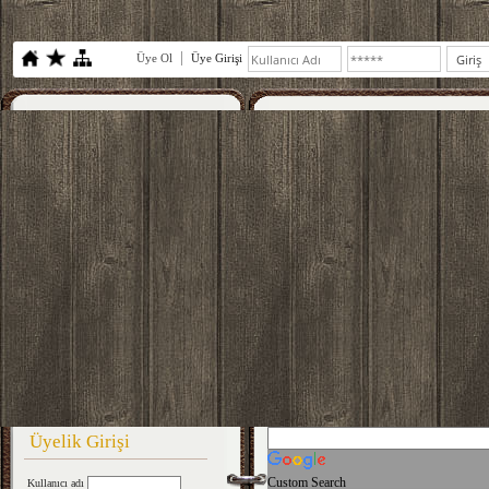
Üye Ol
Üye Girişi
Üyelik Girişi
Custom Search
Kullanıcı adı