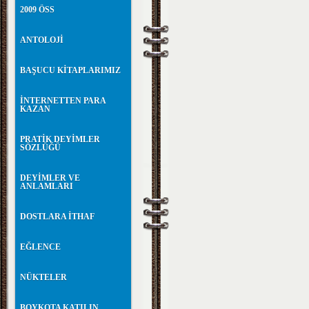
2009 ÖSS
ANTOLOJİ
BAŞUCU KİTAPLARIMIZ
İNTERNETTEN PARA
KAZAN
PRATİK DEYİMLER
SÖZLÜĞÜ
DEYİMLER VE
ANLAMLARI
DOSTLARA İTHAF
EĞLENCE
NÜKTELER
BOYKOTA KATILIN