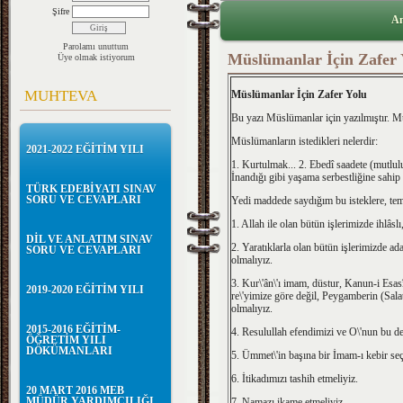
Şifre
An
Parolamı unuttum
Müslümanlar İçin Zafer 
Üye olmak istiyorum
MUHTEVA
Müslümanlar İçin Zafer Yolu
Bu yazı Müslümanlar için yazılmıştır. 
Müslümanların istedikleri nelerdir:
2021-2022 EĞİTİM YILI
1. Kurtulmak... 2. Ebedî saadete (mutluluğ
İnandığı gibi yaşama serbestliğine sahip
TÜRK EDEBİYATI SINAV
SORU VE CEVAPLARI
Yedi maddede saydığım bu isteklere, tem
1. Allah ile olan bütün işlerimizde ihlâslı
DİL VE ANLATIM SINAV
2. Yaratıklarla olan bütün işlerimizde ad
SORU VE CEVAPLARI
olmalıyız.
3. Kur\'ân\'ı imam, düstur, Kanun-i Esas
2019-2020 EĞİTİM YILI
re\'yimize göre değil, Peygamberin (Salat
olmalıyız.
2015-2016 EĞİTİM-
4. Resulullah efendimizi ve O\'nun bu devi
ÖĞRETİM YILI
DÖKÜMANLARI
5. Ümmet\'in başına bir İmam-ı kebir seç
6. İtikadımızı tashih etmeliyiz.
20 MART 2016 MEB
MÜDÜR YARDIMCILIĞI
7. Namazı ikame etmeliyiz.