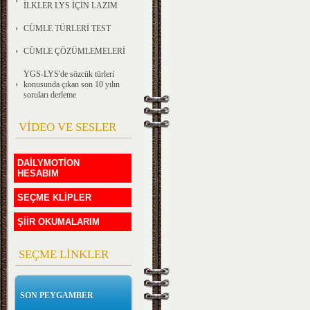
İLKLER LYS İÇİN LAZIM
CÜMLE TÜRLERİ TEST
CÜMLE ÇÖZÜMLEMELERİ
YGS-LYS'de sözcük türleri
konusunda çıkan son 10 yılın
soruları derleme
VİDEO VE SESLER
DAİLYMOTİON
HESABIM
SEÇME KLİPLER
ŞİİR OKUMALARIM
SEÇME LİNKLER
SON PEYGAMBER