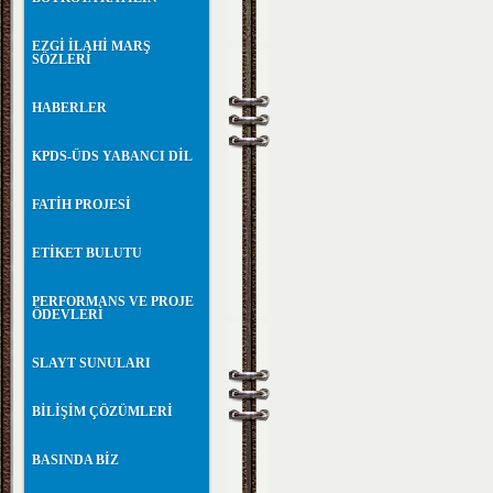
EZGİ İLAHİ MARŞ
SÖZLERİ
HABERLER
KPDS-ÜDS YABANCI DİL
FATİH PROJESİ
ETİKET BULUTU
PERFORMANS VE PROJE
ÖDEVLERİ
SLAYT SUNULARI
BİLİŞİM ÇÖZÜMLERİ
BASINDA BİZ