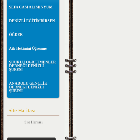
SEFA CAM ALİMİNYUM
DENİZLİ EĞİTİMBİRSEN
ÖĞDER
Aile Hekimini Öğrenme
ŞUURLU ÖĞRETMENLER
DERNEĞİ DENİZLİ
ŞUBESİ
ANADOLU GENÇLİK
DERNEĞİ DENİZLİ
ŞUBESİ
Site Haritası
Site Haritası