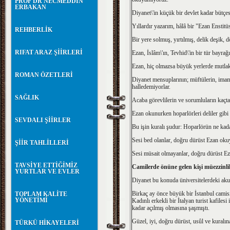
PROF DR NECMEDDİN
ERBAKAN
Diyanet\'in küçük bir devlet kadar bütçe
Yıllardır yazarım, hâlâ bir "Ezan Enstit
REHBERLİK
Bir yere solmuş, yırtılmış, delik deşik,
RIFAT ARAZ ŞİİRLERİ
Ezan, İslâm\'ın, Tevhid\'in bir tür bayrağı
Ezan, hiç olmazsa büyük yerlerde mutlak
ROMAN ÖZETLERİ
Diyanet mensuplarının; müftülerin, imaml
halledemiyorlar.
SAĞLIK
Acaba görevlilerin ve sorumluların kaçta
Ezan okunurken hoparlörleri deliler gibi 
SEVDALI ŞİİRLER
Bu işin kuralı şudur: Hoparlörün ne kada
Sesi bed olanlar, doğru dürüst Ezan ok
ŞİİR TAHLİLLERİ
Sesi müsait olmayanlar, doğru dürüst E
TAVSİYE ETTİĞİMİZ
Camilerde önüne gelen kişi müezzinl
YURTLAR VE EVLER
Diyanet bu konuda üniversitelerdeki akus
Birkaç ay önce büyük bir İstanbul cami
TOPLAM KALİTE
YÖNETİMİ
Kadınlı erkekli bir İtalyan turist kafiles
kadar açılmış olmasına şaşmıştı.
Güzel, iyi, doğru dürüst, usûl ve ku
TÜRKÜ HİKAYELERİ