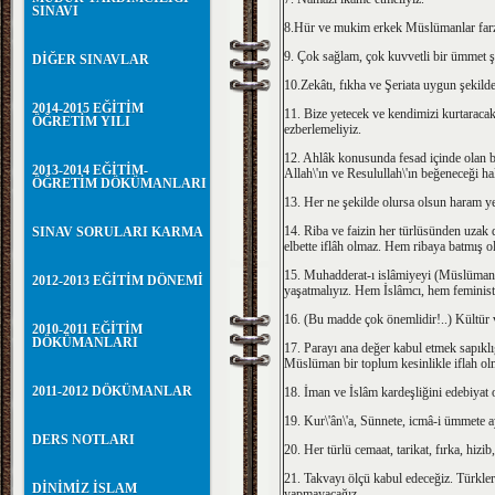
SINAVI
8.Hür ve mukim erkek Müslümanlar farz n
9. Çok sağlam, çok kuvvetli bir ümmet ş
DİĞER SINAVLAR
10.Zekâtı, fıkha ve Şeriata uygun şekild
2014-2015 EĞİTİM
11. Bize yetecek ve kendimizi kurtaracak 
ÖĞRETİM YILI
ezberlemeliyiz.
12. Ahlâk konusunda fesad içinde olan b
2013-2014 EĞİTİM-
Allah\'ın ve Resulullah\'ın beğeneceği hal
ÖĞRETİM DÖKÜMANLARI
13. Her ne şekilde olursa olsun haram ye
14. Riba ve faizin her türlüsünden uzak 
SINAV SORULARI KARMA
elbette iflâh olmaz. Hem ribaya batmış o
15. Muhadderat-ı islâmiyeyi (Müslüman kad
2012-2013 EĞİTİM DÖNEMİ
yaşatmalıyız. Hem İslâmcı, hem feminist..
16. (Bu madde çok önemlidir!..) Kültür 
2010-2011 EĞİTİM
DÖKÜMANLARI
17. Parayı ana değer kabul etmek sapıklı
Müslüman bir toplum kesinlikle iflah ol
2011-2012 DÖKÜMANLAR
18. İman ve İslâm kardeşliğini edebiyat 
19. Kur\'ân\'a, Sünnete, icmâ-i ümmete ayk
DERS NOTLARI
20. Her türlü cemaat, tarikat, fırka, hiz
21. Takvayı ölçü kabul edeceğiz. Türkler 
DİNİMİZ İSLAM
yapmayacağız.