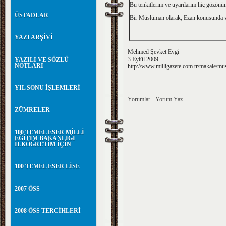
Bu tenkitlerim ve uyarılarım hiç gözönü
ÜSTADLAR
Bir Müslüman olarak, Ezan konusunda va
YAZI ARŞİVİ
Mehmed Şevket Eygi
3 Eylül 2009
YAZILI VE SÖZLÜ
NOTLARI
http://
www.milligazete.com.tr
/makale/mus
YIL SONU İŞLEMLERİ
Yorumlar
-
Yorum Yaz
ZÜMRELER
100 TEMEL ESER MİLLİ
EĞİTİM BAKANLIĞI
İLKÖĞRETİM İÇİN
100 TEMEL ESER LİSE
2007 ÖSS
2008 ÖSS TERCİHLERİ