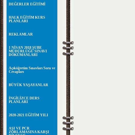
DEĞERLER EĞİTİMİ
HALK EĞİTİM KURS
PLANLARI
REKLAMLAR
1 NİSAN 2018 ŞUBE
MÜDÜRLÜĞÜ SINAVI
DÖKÜMANLARI
Açıköğretim Sınavları Soru ve
Cevapları
BÜYÜK YAŞAYANLAR
İNGİLİZCE DERS
PLANLARI
2020-2021 EĞİTİM YILI
AŞI VE PCR
ZORLAMASINA KARŞI