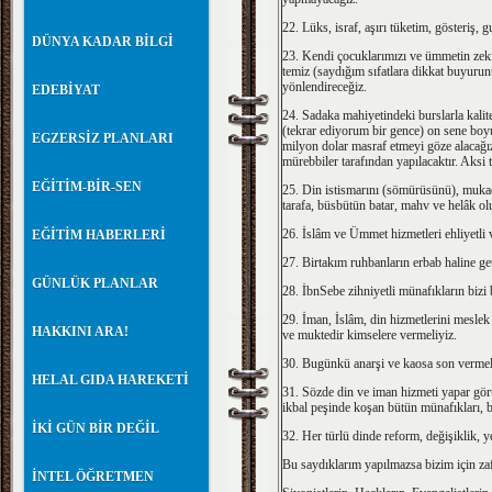
22. Lüks, israf, aşırı tüketim, gösteriş
DÜNYA KADAR BİLGİ
23. Kendi çocuklarımızı ve ümmetin zeki, ak
temiz (saydığım sıfatlara dikkat buyurun
yönlendireceğiz.
EDEBİYAT
24. Sadaka mahiyetindeki burslarla kalite
(tekrar ediyorum bir gence) on sene boyun
EGZERSİZ PLANLARI
milyon dolar masraf etmeyi göze alacağız
mürebbiler tarafından yapılacaktır. Aksi 
EĞİTİM-BİR-SEN
25. Din istismarını (sömürüsünü), mukad
tarafa, büsbütün batar, mahv ve helâk ol
26. İslâm ve Ümmet hizmetleri ehliyetli ve
EĞİTİM HABERLERİ
27. Birtakım ruhbanların erbab haline get
GÜNLÜK PLANLAR
28. İbnSebe zihniyetli münafıkların biz
29. İman, İslâm, din hizmetlerini meslek 
HAKKINI ARA!
ve muktedir kimselere vermeliyiz.
30. Bugünkü anarşi ve kaosa son vermeli
HELAL GIDA HAREKETİ
31. Sözde din ve iman hizmeti yapar görü
ikbal peşinde koşan bütün münafıkları, bü
İKİ GÜN BİR DEĞİL
32. Her türlü dinde reform, değişiklik, y
Bu saydıklarım yapılmazsa bizim için za
İNTEL ÖĞRETMEN