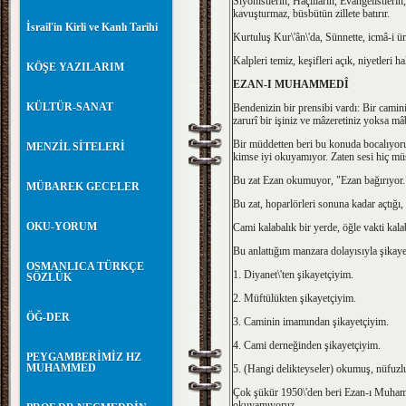
Siyonistlerin, Haçlıların, Evangelistlerin
kavuşturmaz, büsbütün zillete batırır.
İsrail'in Kirli ve Kanlı Tarihi
Kurtuluş Kur\'ân\'da, Sünnette, icmâ-i 
Kalpleri temiz, keşifleri açık, niyetleri h
KÖŞE YAZILARIM
EZAN-I MUHAMMEDÎ
KÜLTÜR-SANAT
Bendenizin bir prensibi vardı: Bir cam
zarurî bir işiniz ve mâzeretiniz yoksa m
Bir müddetten beri bu konuda bocalıyor
MENZİL SİTELERİ
kimse iyi okuyamıyor. Zaten sesi hiç mü
Bu zat Ezan okumuyor, "Ezan bağırıyor.
MÜBAREK GECELER
Bu zat, hoparlörleri sonuna kadar açtığı
OKU-YORUM
Cami kalabalık bir yerde, öğle vakti kal
Bu anlattığım manzara dolayısıyla şikay
OSMANLICA TÜRKÇE
1. Diyanet\'ten şikayetçiyim.
SÖZLÜK
2. Müftülükten şikayetçiyim.
ÖĞ-DER
3. Caminin imamından şikayetçiyim.
4. Cami derneğinden şikayetçiyim.
PEYGAMBERİMİZ HZ
MUHAMMED
5. (Hangi delikteyseler) okumuş, nüfuz
Çok şükür 1950\'den beri Ezan-ı Muhamm
okuyamıyoruz.