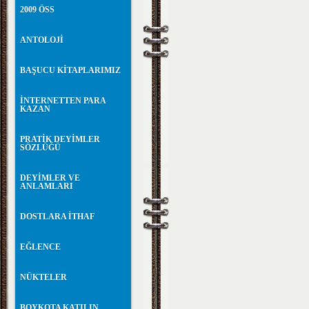
2009 ÖSS
ANTOLOJİ
BAŞUCU KİTAPLARIMIZ
İNTERNETTEN PARA
KAZAN
PRATİK DEYİMLER
SÖZLÜĞÜ
DEYİMLER VE
ANLAMLARI
DOSTLARA İTHAF
EĞLENCE
NÜKTELER
BOYKOTA KATILIN