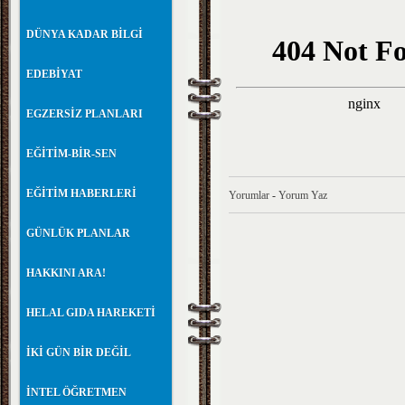
DÜNYA KADAR BİLGİ
EDEBİYAT
EGZERSİZ PLANLARI
EĞİTİM-BİR-SEN
EĞİTİM HABERLERİ
Yorumlar
-
Yorum Yaz
GÜNLÜK PLANLAR
HAKKINI ARA!
HELAL GIDA HAREKETİ
İKİ GÜN BİR DEĞİL
İNTEL ÖĞRETMEN