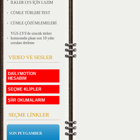
İLKLER LYS İÇİN LAZIM
CÜMLE TÜRLERİ TEST
CÜMLE ÇÖZÜMLEMELERİ
YGS-LYS'de sözcük türleri
konusunda çıkan son 10 yılın
soruları derleme
VİDEO VE SESLER
DAİLYMOTİON
HESABIM
SEÇME KLİPLER
ŞİİR OKUMALARIM
SEÇME LİNKLER
SON PEYGAMBER