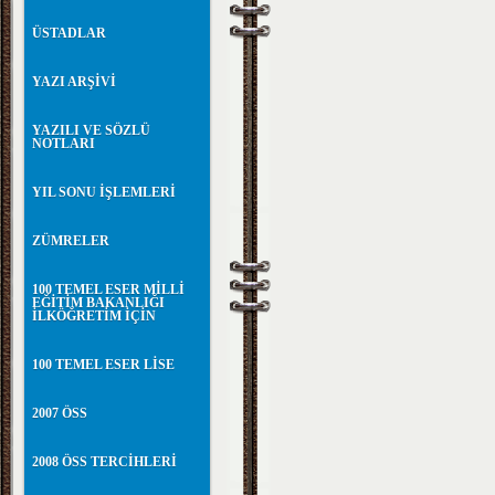
ÜSTADLAR
YAZI ARŞİVİ
YAZILI VE SÖZLÜ
NOTLARI
YIL SONU İŞLEMLERİ
ZÜMRELER
100 TEMEL ESER MİLLİ
EĞİTİM BAKANLIĞI
İLKÖĞRETİM İÇİN
100 TEMEL ESER LİSE
2007 ÖSS
2008 ÖSS TERCİHLERİ