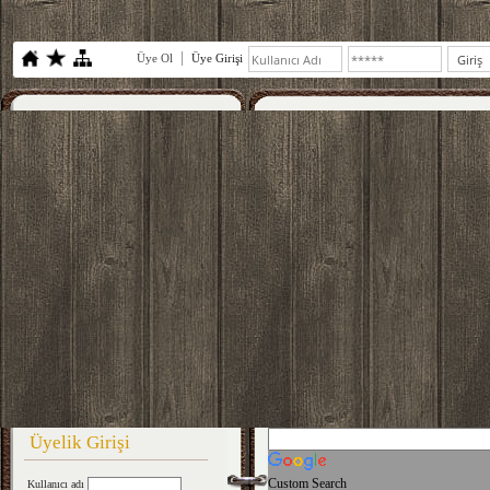
Üye Ol
Üye Girişi
Üyelik Girişi
Custom Search
Kullanıcı adı