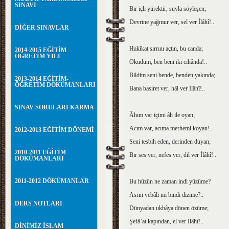
SINAVI
Bir içli yürektir, suyla söyleşen;
Devrine yağmur ver, sel ver İlâhî!..
DİĞER SINAVLAR
Hakîkat sırrını açtın, bu canda;
2014-2015 EĞİTİM
ÖĞRETİM YILI
Okudum, ben beni iki cihânda!..
Bildim seni bende, benden yakında;
2013-2014 EĞİTİM-
ÖĞRETİM DÖKÜMANLARI
Bana basiret ver, hâl ver İlâhî!..
SINAV SORULARI KARMA
Âhım var içimi âh ile oyan;
Acım var, acıma merhemi koyan!..
2012-2013 EĞİTİM DÖNEMİ
Seni tesbih eden, derinden duyan;
2010-2011 EĞİTİM
Bir ses ver, nefes ver, dil ver İlâhî!..
DÖKÜMANLARI
2011-2012 DÖKÜMANLAR
Bu hüzün ne zaman indi yüzüme?
Asrın vebâli mi bindi dizime?..
DERS NOTLARI
Dünyadan ukbâya dönen özüme;
Şefâ’at kapından, el ver İlâhî!..
DİNİMİZ İSLAM