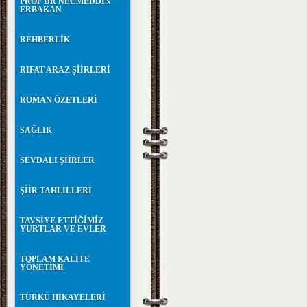
PROF DR NECMEDDİN
ERBAKAN
REHBERLİK
RIFAT ARAZ ŞİİRLERİ
ROMAN ÖZETLERİ
SAĞLIK
SEVDALI ŞİİRLER
ŞİİR TAHLİLLERİ
TAVSİYE ETTİĞİMİZ
YURTLAR VE EVLER
TOPLAM KALİTE
YÖNETİMİ
TÜRKÜ HİKAYELERİ