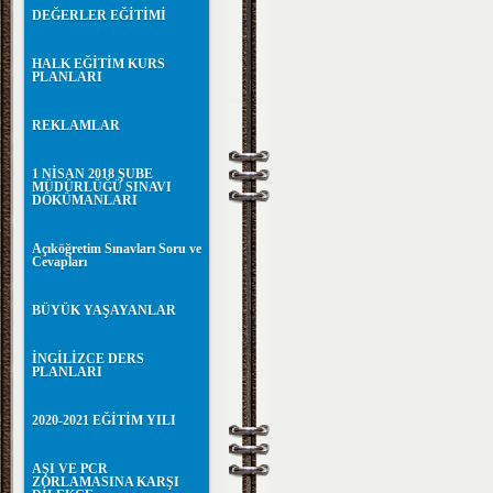
DEĞERLER EĞİTİMİ
HALK EĞİTİM KURS
PLANLARI
REKLAMLAR
1 NİSAN 2018 ŞUBE
MÜDÜRLÜĞÜ SINAVI
DÖKÜMANLARI
Açıköğretim Sınavları Soru ve
Cevapları
BÜYÜK YAŞAYANLAR
İNGİLİZCE DERS
PLANLARI
2020-2021 EĞİTİM YILI
AŞI VE PCR
ZORLAMASINA KARŞI