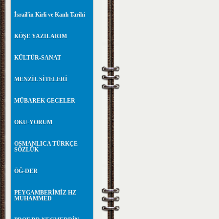
İsrail'in Kirli ve Kanlı Tarihi
KÖŞE YAZILARIM
KÜLTÜR-SANAT
MENZİL SİTELERİ
MÜBAREK GECELER
OKU-YORUM
OSMANLICA TÜRKÇE
SÖZLÜK
ÖĞ-DER
PEYGAMBERİMİZ HZ
MUHAMMED