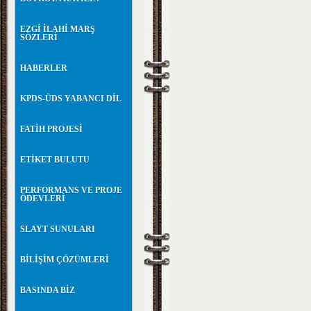
EZGİ İLAHİ MARŞ
SÖZLERİ
HABERLER
KPDS-ÜDS YABANCI DİL
FATİH PROJESİ
ETİKET BULUTU
PERFORMANS VE PROJE
ÖDEVLERİ
SLAYT SUNULARI
BİLİŞİM ÇÖZÜMLERİ
BASINDA BİZ