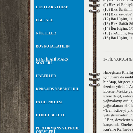
(9) Bkz. el-Enbiyâ
DOSTLARA İTHAF
(10) Bkz. İbrâhim 
(11) Bkz. es-Sebe'
(12) İbn Hişâm, 1/1
EĞLENCE
(13) Bkz. Saffât S
(14) İbn Hişâm, 1/1
(15) el-Aclûnî, Ke
NÜKTELER
(16) İbn Hişâm, 1
BOYKOTA KATILIN
-------------------------
3- FİL VAK'ASI (E
EZGİ İLAHİ MARŞ
SÖZLERİ
Habeşistan Kırallı
HABERLER
için, San'a'da muh
bir Arap, bir gece
üzerine yürüdü. Ar
KPDS-ÜDS YABANCI DİL
Ebrehe, Mekke yak
üzere değil, sâdec
yağmalayıp ordugâ
FATİH PROJESİ
yağmalanan sürüler
-"Ben, Kâbe'yi yı
yakıştıramadım..."
ETİKET BULUTU
-" Ben, develerin 
karşısında Ebrehe,
PERFORMANS VE PROJE
Kur'an-ı Kerîm'de
ÖDEVLERİ