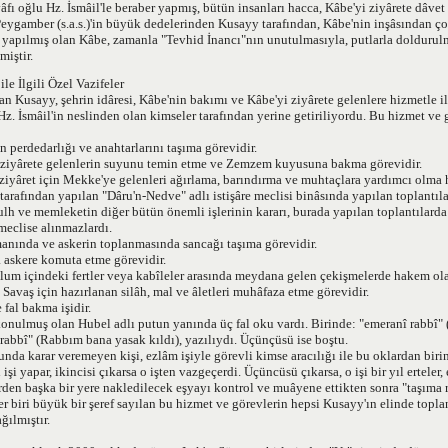
âfı oğlu Hz. İsmâil'le beraber yapmış, bütün insanları hacca, Kâbe'yi ziyârete dâvet 
eygamber (s.a.s.)'in büyük dedelerinden Kusayy tarafından, Kâbe'nin inşâsından ço
in yapılmış olan Kâbe, zamanla "Tevhid İnancı"nın unutulmasıyla, putlarla dolduru
miştir.
le İlgili Özel Vazifeler
n Kusayy, şehrin idâresi, Kâbe'nin bakımı ve Kâbe'yi ziyârete gelenlere hizmetle il
 Hz. İsmâil'in neslinden olan kimseler tarafından yerine getiriliyordu. Bu hizmet ve
n perdedarlığı ve anahtarlarını taşıma görevidir.
 ziyârete gelenlerin suyunu temin etme ve Zemzem kuyusuna bakma görevidir.
ziyâret için Mekke'ye gelenleri ağırlama, barındırma ve muhtaçlara yardımcı olma 
arafından yapılan "Dâru'n-Nedve" adlı istişâre meclisi binâsında yapılan toplantıl
sulh ve memleketin diğer bütün önemli işlerinin kararı, burada yapılan toplantılarda
meclise alınmazlardı.
manında ve askerin toplanmasında sancağı taşıma görevidir.
 askere komuta etme görevidir.
plum içindeki fertler veya kabîleler arasında meydana gelen çekişmelerde hakem ol
 Savaş için hazırlanan silâh, mal ve âletleri muhâfaza etme görevidir.
 fal bakma işidir.
onulmuş olan Hubel adlı putun yanında üç fal oku vardı. Birinde: "emeranî rabbî"
rabbî" (Rabbım bana yasak kıldı), yazılıydı. Üçünçüsü ise boştu.
nda karar veremeyen kişi, ezlâm işiyle görevli kimse aracılığı ile bu oklardan birin
 işi yapar, ikincisi çıkarsa o işten vazgeçerdi. Üçüncüsü çıkarsa, o işi bir yıl erteler, 
rden başka bir yere nakledilecek eşyayı kontrol ve muâyene ettikten sonra "taşıma r
er biri büyük bir şeref sayılan bu hizmet ve görevlerin hepsi Kusayy'ın elinde top
ğılmıştır.