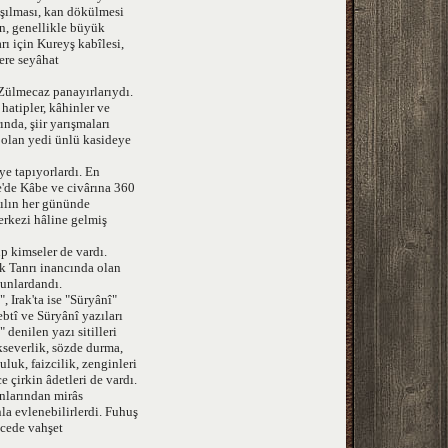
aşılması, kan dökülmesi
in, genellikle büyük
ı için Kureyş kabîlesi,
ere seyâhat
Zülmecaz panayırlarıydı.
 hatipler, kâhinler ve
nda, şiir yarışmaları
ş olan yedi ünlü kasideye
ye tapıyorlardı. En
e'de Kâbe ve civârına 360
 yılın her gününde
erkezi hâline gelmiş
p kimseler de vardı.
ek Tanrı inancında olan
bunlardandı.
 Irak'ta ise "Süryânî"
ebtî ve Süryânî yazıları
denilen yazı sitilleri
kseverlik, sözde durma,
uluk, faizcilik, zenginleri
 çirkin âdetleri de vardı.
ınlarından mirâs
nla evlenebilirlerdi. Fuhuş
ecede vahşet