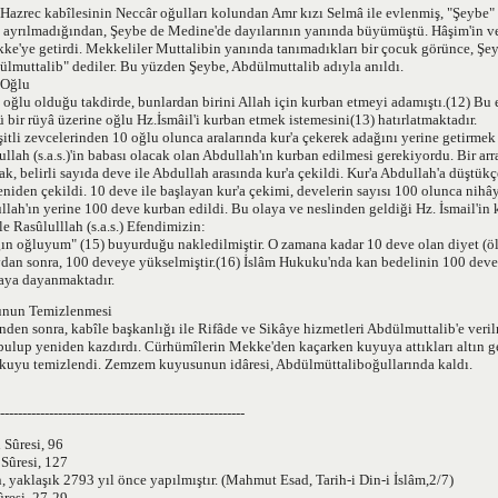
Hazrec kabîlesinin Neccâr oğulları kolundan Amr kızı Selmâ ile evlenmiş, "Şeybe" 
ayrılmadığından, Şeybe de Medine'de dayılarının yanında büyümüştü. Hâşim'in ve
ke'ye getirdi. Mekkeliler Muttalibin yanında tanımadıkları bir çocuk görünce, Şey
ülmuttalib" dediler. Bu yüzden Şeybe, Abdülmuttalib adıyla anıldı.
 Oğlu
oğlu olduğu takdirde, bunlardan birini Allah için kurban etmeyi adamıştı.(12) Bu e
 bir rüyâ üzerine oğlu Hz.İsmâil'i kurban etmek istemesini(13) hatırlatmaktadır.
itli zevcelerinden 10 oğlu olunca aralarında kur'a çekerek adağını yerine getirmek
lullah (s.a.s.)'in babası olacak olan Abdullah'ın kurban edilmesi gerekiyordu. Bir ar
ak, belirli sayıda deve ile Abdullah arasında kur'a çekildi. Kur'a Abdullah'a düştükç
yeniden çekildi. 10 deve ile başlayan kur'a çekimi, develerin sayısı 100 olunca nihâye
lah'ın yerine 100 deve kurban edildi. Bu olaya ve neslinden geldiği Hz. İsmail'in
le Rasûlulllah (s.a.s.) Efendimizin:
ğın oğluyum" (15) buyurduğu nakledilmiştir. O zamana kadar 10 deve olan diyet (ö
aydan sonra, 100 deveye yükselmiştir.(16) İslâm Hukuku'nda kan bedelinin 100 deve
laya dayanmaktadır.
unun Temizlenmesi
den sonra, kabîle başkanlığı ile Rifâde ve Sikâye hizmetleri Abdülmuttalib'e veril
ulup yeniden kazdırdı. Cürhümîlerin Mekke'den kaçarken kuyuya attıkları altın gey
ak kuyu temizlendi. Zemzem kuyusunun idâresi, Abdülmüttaliboğullarında kaldı.
-------------------------------------------------------
 Sûresi, 96
 Sûresi, 127
n, yaklaşık 2793 yıl önce yapılmıştır. (Mahmut Esad, Tarih-i Din-i İslâm,2/7)
ûresi, 27-29