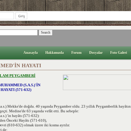
Anasayfa
Hakkımızda
Forum
Dosyalar
Foto Galeri
MED'İN HAYATI
SLAM PEYGAMBERİ
MUHAMMED (S.A.S.)'İN
HAYATI (571-632)
.s.) Mekke'de doğdu. 40 yaşında Peygamber oldu. 23 yıllık Peygamberlik hayâtını
geçti. Medine'de 63 yaşında vefât etti. Bu sebeple:
s.) 'in hayâtı (571-632):
den Önceki Hayâtı (571-610),
vri (610-632) olmak üzere iki kısma ayrılır.
i de: