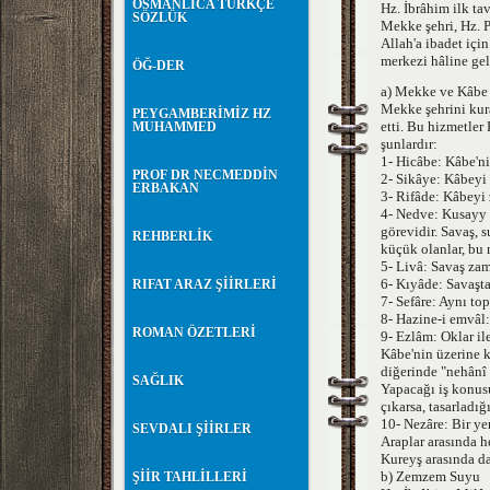
OSMANLICA TÜRKÇE
Hz. İbrâhim ilk tav
SÖZLÜK
Mekke şehri, Hz. P
Allah'a ibadet iç
merkezi hâline gel
ÖĞ-DER
a) Mekke ve Kâbe i
Mekke şehrini kura
PEYGAMBERİMİZ HZ
etti. Bu hizmetler
MUHAMMED
şunlardır:
1- Hicâbe: Kâbe'ni
PROF DR NECMEDDİN
2- Sikâye: Kâbeyi
ERBAKAN
3- Rifâde: Kâbeyi 
4- Nedve: Kusayy t
görevidir. Savaş, 
REHBERLİK
küçük olanlar, bu 
5- Livâ: Savaş za
6- Kıyâde: Savaşta
RIFAT ARAZ ŞİİRLERİ
7- Sefâre: Aynı to
8- Hazine-i emvâl:
ROMAN ÖZETLERİ
9- Ezlâm: Oklar ile
Kâbe'nin üzerine k
diğerinde "nehânî 
SAĞLIK
Yapacağı iş konusu
çıkarsa, tasarladığı
10- Nezâre: Bir ye
SEVDALI ŞİİRLER
Araplar arasında h
Kureyş arasında da
b) Zemzem Suyu
ŞİİR TAHLİLLERİ