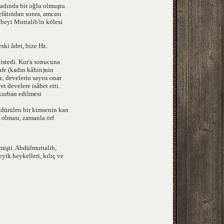
adında bir oğlu olmuştu.
fâtından sonra, amcası
beyi Muttalib'in kölesi
ski âdet, bize Hz.
 istedi. Kur'a sonucuna
rafe (kadın kâhin)nin
e, develerin sayısı onar
t develere isâbet etti.
 kurban edilmesi
ldürülen bir kimsenin kan
 olması, zamanla örf
mişti. Abdülmuttalib,
ik heykelleri, kılıç ve