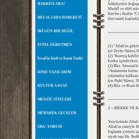
İslâmiyetin doğuşu
HAKKINI ARA!
Maddî ve rûhî sıkı
Kur'ân-ı Kerîm "Câ
HELAL GIDA HAREKETİ
(her tarafı kapladı
İKİ GÜN BİR DEĞİL
-------------------------
İNTEL ÖĞRETMEN
(1) "Allah'ın gökle
(et-Tevbe Sûresi,3
(2) "Kureyş kabîle
İsrail'in Kirli ve Kanlı Tarihi
korku içindeyken g
(3) Bkz. Sünenü'd-
"Aralarında birine
KÖŞE YAZILARIM
yüzünden halktan 
(en-Nahl Sûresi, 5
(4) Bkz. er-Rum Sû
KÜLTÜR-SANAT
-------------------------
MENZİL SİTELERİ
2—MEKKE VE K
MÜBAREK GECELER
Yeryüzünde Allah'
Allah'ın emriyle H
OKU-YORUM
başlama yerinin i
siyah taşı Hz. İb