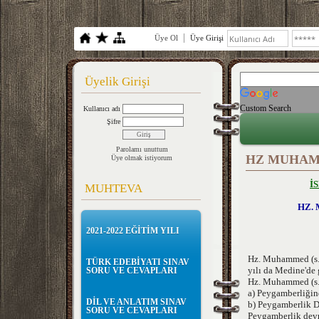
Üye Ol
Üye Girişi
Üyelik Girişi
Custom Search
Kullanıcı adı
Şifre
Parolamı unuttum
HZ MUHAM
Üye olmak istiyorum
İ
MUHTEVA
HZ. 
2021-2022 EĞİTİM YILI
Hz. Muhammed (s.a
TÜRK EDEBİYATI SINAV
yılı da Medine'de 
SORU VE CEVAPLARI
Hz. Muhammed (s.a.
a) Peygamberliğin
DİL VE ANLATIM SINAV
b) Peygamberlik De
SORU VE CEVAPLARI
Peygamberlik devr