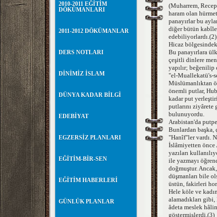
2010-2011 EĞİTİM
(Muharrem, Recep, 
DÖKÜMANLARI
haram olan hürmetl
panayırlar bu ayla
diğer bütün kabîle
2011-2012 DÖKÜMANLAR
edebiliyorlardı.(2)
Hicaz bölgesindek
Bu panayırlara ülke
DERS NOTLARI
çeşitli dinlere me
yapılır; beğenilip
DİNİMİZ İSLAM
"el-Muallekatü's-se
Müslümanlıktan önc
önemli putlar, Hub
DÜNYA KADAR BİLGİ
kadar put yerleşti
putlarını ziyârete
bulunuyordu.
EDEBİYAT
Arabistan'da putpe
Bunlardan başka, ç
"Hanîf"ler vardı.
EGZERSİZ PLANLARI
İslâmiyetten önce 
yazıları kullanılıy
EĞİTİM-BİR-SEN
ile yazmayı öğrend
doğmuştur. Ancak, 
düşmanları bile ols
EĞİTİM HABERLERİ
üstün, fakirleri h
Hele köle ve kadın
alamadıkları gibi, 
GÜNLÜK PLANLAR
âdeta meslek hâlin
göstermişlerdi.(3)