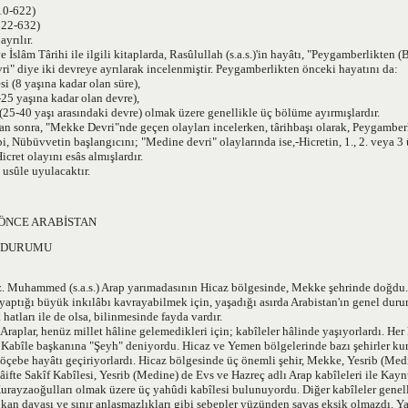
10-622)
622-632)
yrılır.
 İslâm Târihi ile ilgili kitaplarda, Rasûlullah (s.a.s.)'in hayâtı, "Peygamberlikten (B
i" diye iki devreye ayrılarak incelenmiştir. Peygamberlikten önceki hayatını da:
i (8 yaşına kadar olan süre),
-25 yaşına kadar olan devre),
(25-40 yaşı arasındaki devre) olmak üzere genellikle üç bölüme ayırmışlardır.
 sonra, "Mekke Devri"nde geçen olayları incelerken, târihbaşı olarak, Peygamberl
ibi, Nübüvvetin başlangıcını; "Medine devri" olaylarında ise,-Hicretin, 1., 2. veya 3
Hicret olayını esâs almışlardır.
 usûle uyulacaktır.
ÖNCE ARABİSTAN
 DURUMU
 Muhammed (s.a.s.) Arap yarımadasının Hicaz bölgesinde, Mekke şehrinde doğdu.
 yaptığı büyük inkılâbı kavrayabilmek için, yaşadığı asırda Arabistan'ın genel dur
 hatları ile de olsa, bilinmesinde fayda vardır.
Araplar, henüz millet hâline gelemedikleri için; kabîleler hâlinde yaşıyorlardı. Her 
. Kabîle başkanına "Şeyh" deniyordu. Hicaz ve Yemen bölgelerinde bazı şehirler ku
göçebe hayâtı geçiriyorlardı. Hicaz bölgesinde üç önemli şehir, Mekke, Yesrib (Medi
âifte Sakîf Kabîlesi, Yesrib (Medine) de Evs ve Hazreç adlı Arap kabîleleri ile Kay
urayzaoğulları olmak üzere üç yahûdi kabîlesi bulunuyordu. Diğer kabîleler genell
 kan davası ve sınır anlaşmazlıkları gibi sebepler yüzünden savaş eksik olmazdı. Ya