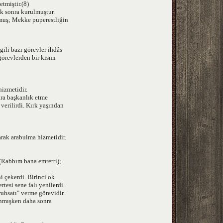
etmiştir.(8)
k sonra kurulmuştur.
lmuş; Mekke puperestliğin
gili bazı görevler ihdâs
 görevlerden bir kısmı
hizmetidir.
ara başkanlık etme
 verilirdi. Kırk yaşından
arak arabulma hizmetidir.
 (Rabbım bana emretti);
i çekerdi. Birinci ok
ertesi sene falı yenilerdi.
uhsatı" verme görevidir.
lanmışken daha sonra