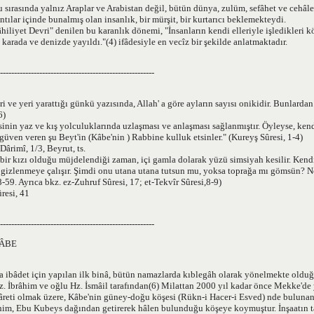
 sırasında yalnız Araplar ve Arabistan değil, bütün dünya, zulüm, sefâhet ve cehâle
ntılar içinde bunalmış olan insanlık, bir mürşit, bir kurtarıcı beklemekteydi.
hiliyet Devri" denilen bu karanlık dönemi, "İnsanların kendi elleriyle işledikleri k
) karada ve denizde yayıldı."(4) ifâdesiyle en vecîz bir şekilde anlatmaktadır.
-------------------------------------------------------
ri ve yeri yarattığı günkü yazısında, Allah' a göre ayların sayısı onikidir. Bunlardan
6)
sinin yaz ve kış yolculuklarında uzlaşması ve anlaşması sağlanmıştır. Öyleyse, ken
üven veren şu Beyt'in (Kâbe'nin ) Rabbine kulluk etsinler." (Kureyş Sûresi, 1-4)
Dârimî, 1/3, Beyrut, ts.
 bir kızı olduğu müjdelendiği zaman, içi gamla dolarak yüzü simsiyah kesilir. Kend
gizlenmeye çalışır. Şimdi onu utana utana tutsun mu, yoksa toprağa mı gömsün? N
8-59. Ayrıca bkz. ez-Zuhruf Sûresi, 17; et-Tekvîr Sûresi,8-9)
resi, 41
-------------------------------------------------------
ÂBE
a ibâdet için yapılan ilk binâ, bütün namazlarda kıblegâh olarak yönelmekte olduğ
z. İbrâhim ve oğlu Hz. İsmâil tarafından(6) Milattan 2000 yıl kadar önce Mekke'de 
şâreti olmak üzere, Kâbe'nin güney-doğu köşesi (Rükn-i Hacer-i Esved) nde bulunan
râhim, Ebu Kubeys dağından getirerek hâlen bulunduğu köşeye koymuştur. İnşaatı