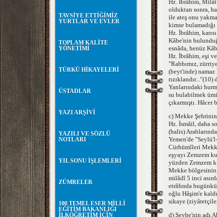
Hz. İbrâhim, Milât
olduktan sonra, ha
TAVSİYE ETTİĞİMİZ
ile ateş onu yakma
YURTLAR VE EVLER
kimse bulamadığı i
Hz. İbrâhim, karıs
Kâbe'nin bulunduğu
TOPLAM KALİTE
esnâda, henüz Kâbe
YÖNETİMİ
Hz. İbrâhim, eşi 
"Rabbımız, zürriye
TÜRKÜ HİKAYELERİ
(beyt'inde) namaz 
rızıklandır..."(10) 
Yanlarındaki hurm
ÜSTADLAR
su bulabilmek ümi
çıkarmıştı. Hâcer 
YAZI ARŞİVİ
c) Mekke Şehrini
Hz. İsmâil, daha s
(halis) Arablarında
YAZILI VE SÖZLÜ
Yemen'de "Seylü'l-
NOTLARI
Cürhümîleri Mekke'
eşyayı Zemzem kuyu
YIL SONU İŞLEMLERİ
yüzden Zemzem ku
Mekke bölgesinin 
milâdî 5 inci asır
ZÜMRELER
etrâfında bugünkü
oğlu Hâşim'e kaldı
sikaye (ziyâretçil
100 TEMEL ESER MİLLİ
EĞİTİM BAKANLIĞI
d) Şeybe'nin adı A
İLKÖĞRETİM İÇİN