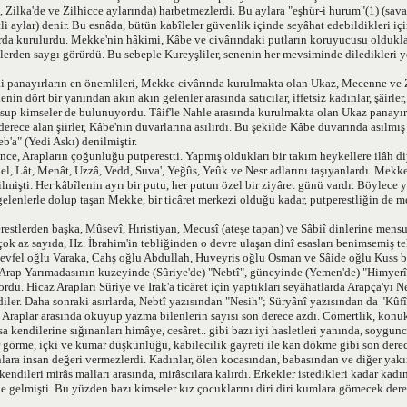
Zilka'de ve Zilhicce aylarında) harbetmezlerdi. Bu aylara "eşhür-i hurum"(1) (sav
i aylar) denir. Bu esnâda, bütün kabîleler güvenlik içinde seyâhat edebildikleri iç
rda kurulurdu. Mekke'nin hâkimi, Kâbe ve civârındaki putların koruyucusu olduklar
lerden saygı görürdü. Bu sebeple Kureyşliler, senenin her mevsiminde diledikleri y
i panayırların en önemlileri, Mekke civârında kurulmakta olan Ukaz, Mecenne ve 
nin dört bir yanından akın akın gelenler arasında satıcılar, iffetsiz kadınlar, şâirler,
nsup kimseler de bulunuyordu. Tâif'le Nahle arasında kurulmakta olan Ukaz panayırı
 derece alan şiirler, Kâbe'nin duvarlarına asılırdı. Bu şekilde Kâbe duvarında asılmı
b'a" (Yedi Askı) denilmiştir.
e, Arapların çoğunluğu putperestti. Yapmış oldukları bir takım heykellere ilâh di
el, Lât, Menât, Uzzâ, Vedd, Suva', Yeğûs, Yeûk ve Nesr adlarını taşıyanlardı. Mekk
rilmişti. Her kâbîlenin ayrı bir putu, her putun özel bir ziyâret günü vardı. Böylece
 gelenlerle dolup taşan Mekke, bir ticâret merkezi olduğu kadar, putperestliğin de m
restlerden başka, Mûsevî, Hıristiyan, Mecusî (ateşe tapan) ve Sâbiî dinlerine mensu
ok az sayıda, Hz. İbrahim'in tebliğinden o devre ulaşan dinî esasları benimsemiş t
 Nevfel oğlu Varaka, Cahş oğlu Abdullah, Huveyris oğlu Osman ve Sâide oğlu Kuss 
Arap Yarımadasının kuzeyinde (Sûriye'de) "Nebtî", güneyinde (Yemen'de) "Himyerî",
ordu. Hicaz Arapları Sûriye ve Irak'a ticâret için yaptıkları seyâhatlarda Arapça'yı N
iler. Daha sonraki asırlarda, Nebtî yazısından "Nesih"; Süryânî yazısından da "Kûfî" 
Araplar arasında okuyup yazma bilenlerin sayısı son derece azdı. Cömertlik, konu
a kendilerine sığınanları himâye, cesâret.. gibi bazı iyi hasletleri yanında, soygunc
or görme, içki ve kumar düşkünlüğü, kabilecilik gayreti ile kan dökme gibi son derece
lara insan değeri vermezlerdi. Kadınlar, ölen kocasından, babasından ve diğer yak
kendileri mirâs malları arasında, mirâscılara kalırdı. Erkekler istedikleri kadar kadı
e gelmişti. Bu yüzden bazı kimseler kız çocuklarını diri diri kumlara gömecek der