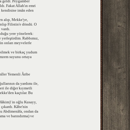
ya geldi. Peygamber
ldı. Fakat Allah'ın emri
 da kendisine imân eden
den alıp, Mekke'ye,
ılıp Filistin'e döndü. O
 vardı.
nduğu yere yönelerek:
e yerleştirdim. Rabbımız,
çin onları meyvelerle
ebilmek ve birkaç yudum
Zemzem suyunu ortaya
mîler Yemenli Âribe
ullarının da yardımı ile,
ri ile diğer kıymetli
ekke'den kaçtılar. Bu
Hâkim)' in oğlu Kusayy,
 çıkardı. Kâbe'nin
lu Abdimenâfa, ondan da
rlama ve barındırma) ve