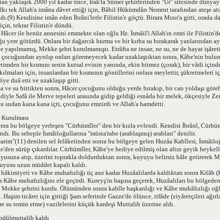
tan yaklaşık 2000 yıl kadar önce, Irak'ta Sümer şehirlerinden "Ur" sitesinde dünya
lkı tek Allah'a imâna dâvet ettiği için, Bâbil Hükümdârı Nemrut tarafından ateşe atı
dı.(9) Kendisine imân eden İbrâni'lerle Filistin'e göçtü. Birara Mısır'a gitti, orada
çin, tekrar Filistin'e döndü.
ı Hâcer ile henüz annesini emmekte olan oğlu Hz. İsmâil'i Allah'ın emri ile Filistin'
 yere götürdü. Onlara bir dağarcık hurma ve bir kırba su bırakarak yanlarından ayr
 yapılmamış, Mekke şehri kurulmamıştı. Etrâfta ne insan, ne su, ne de hayat işâreti
ve çocuğundan ayrılıp onları göremeyecek kadar uzaklaştıktan sonra, Kâbe'nin bulu
timden bir kısmını senin kutsal evinin yanında, ekin bitmez (çorak), bir vâdi içind
kılmaları için, insanlardan bir kısmının gönüllerini onlara meylettir, şükretmeleri i
diye duâ etti ve uzaklaşıp gitti.
a ve su bittikten sonra, Hâcer çocuğunu olduğu yerde bırakıp, bir can yoldaşı gör
diyle Safâ ile Merve tepeleri arasında gidip geldiği esnâda bir melek, ökçesiyle 
bu sudan kana kana içti, çocuğunu emzirdi ve Allah'a hamdetti.
n Kurulması
onra bu bölgeye yerleşen "Cürhümîler" den bir kızla evlendi. Kendisi İbrânî, Cürhü
ndı. Bu sebeple İsmâiloğullarına "müsta'rabe (arablaşmış) arabları" denilir.
arim"(11) denilen sel felâketinden sonra bu bölgeye gelen Huzâa Kabîlesi, İsmâiloğ
den sürüp çıkardılar. Cürhümîler, Kâbe'ye hediye edilmiş olan altın geyik heykelle
suna atıp, üzerini toprakla doldurduktan sonra, kuyuyu belirsiz hâle getirerek M
yusu uzun müddet kapalı kaldı.
hâkimiyeti ve Kâbe muhafızlığı üç asır kadar Huzâalılarda kaldıktan sonra Kilâb (
da Kâbe muhafızlığını ele geçirdi. Kureyş'in başına geçerek, Huzâalıları bu bölgeden
 Mekke şehrini kurdu. Ölümünden sonra kabîle başkanlığı ve Kâbe muhâfızlığı oğ
. Haşim ticâret için gittiği Şam seferinde Gazze'de ölünce, rifâde (ziyâretçileri ağı
ere su temin etme) vazifelerini küçük kardeşi Muttalib üzerine aldı.
bdülmuttalib kaldı