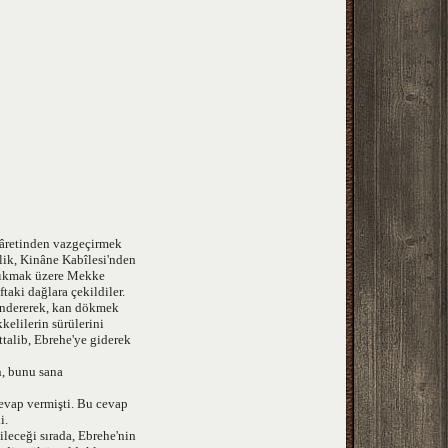
iyâretinden vazgeçirmek
elik, Kinâne Kabîlesi'nden
i yıkmak üzere Mekke
taki dağlara çekildiler.
göndererek, kan dökmek
kelilerin sürülerini
talib, Ebrehe'ye giderek
n, bunu sana
cevap vermişti. Bu cevap
i.
leceği sırada, Ebrehe'nin