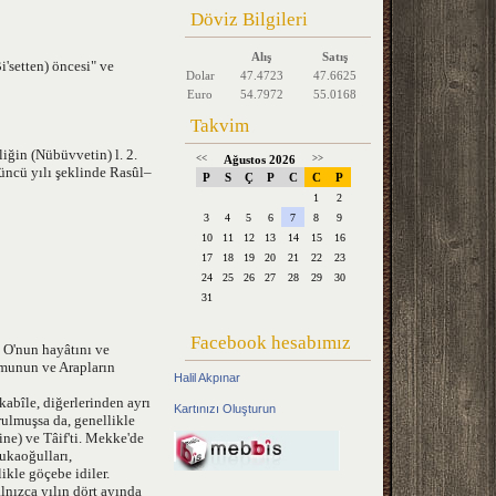
Döviz Bilgileri
Alış
Satış
i'setten) öncesi" ve
Dolar
47.4723
47.6625
Euro
54.7972
55.0168
Takvim
iğin (Nübüvvetin) l. 2.
<<
Ağustos 2026
>>
 üncü yılı şeklinde Rasûl–
P
S
Ç
P
C
C
P
1
2
3
4
5
6
7
8
9
10
11
12
13
14
15
16
17
18
19
20
21
22
23
24
25
26
27
28
29
30
31
Facebook hesabımız
 O'nun hayâtını ve
umunun ve Arapların
Halil Akpınar
kabîle, diğerlerinden ayrı
Kartınızı Oluşturun
rulmuşsa da, genellikle
ne) ve Tâif'ti. Mekke'de
nukaoğulları,
ikle göçebe idiler.
lnızca yılın dört ayında