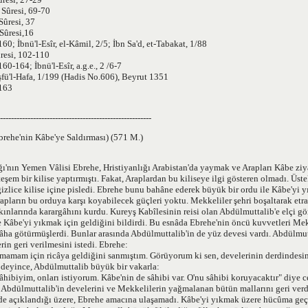
 Sûresi, 69-70
Sûresi, 37
 Sûresi,16
60; İbnü'l-Esîr, el-Kâmil, 2/5; İbn Sa'd, et-Tabakat, 1/88
ûresi, 102-110
60-164; İbnü'l-Esîr, a.g.e., 2 /6-7
şfü'l-Hafa, 1/199 (Hadis No.606), Beyrut 1351
/163
-------------------------------------------------------
brehe'nin Kâbe'ye Saldırması) (571 M.)
ğı'nın Yemen Vâlisi Ebrehe, Hristiyanlığı Arabistan'da yaymak ve Arapları Kâbe z
teşem bir kilise yaptırmıştı. Fakat, Araplardan bu kiliseye ilgi gösteren olmadı. Üst
 gizlice kilise içine pisledi. Ebrehe bunu bahâne ederek büyük bir ordu ile Kâbe'y
apların bu orduya karşı koyabilecek güçleri yoktu. Mekkeliler şehri boşaltarak etraf
ınlarında karargâhını kurdu. Kureyş Kabîlesinin reisi olan Abdülmuttalib'e elçi 
e Kâbe'yi yıkmak için geldiğini bildirdi. Bu esnâda Ebrehe'nin öncü kuvvetleri Mek
ha götürmüşlerdi. Bunlar arasında Abdülmuttalib'in de yüz devesi vardı. Abdülmut
in geri verilmesini istedi. Ebrehe:
kmamam için ricâya geldiğini sanmıştım. Görüyorum ki sen, develerinin derdindesi
 deyince, Abdülmuttalib büyük bir vakarla:
sâhibiyim, onları istiyorum. Kâbe'nin de sâhibi var. O'nu sâhibi koruyacaktır" diye 
 Abdülmuttalib'in develerini ve Mekkelilerin yağmalanan bütün mallarını geri verd
 de açıklandığı üzere, Ebrehe amacına ulaşamadı. Kâbe'yi yıkmak üzere hücûma geçi