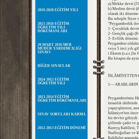
a) Mekke devri (5
b) Medine devri (
2019-2020 EĞİTİM YILI
olarak iki döneme a
Bu sebeple Siyer ve
"Peygamberlik devr
2015-2016 EĞİTİM-
ÖĞRETİM YILI
1- Çocukluk devres
DÖKÜMANLARI
2- Gençlik çağı (8
3- Evlilik dönemi 
Peygamber olduktan
20 MART 2016 MEB
veya 5 inci yılı g
MÜDÜR YARDIMCILIĞI
SINAVI
i Ekrem (s.a.s.)'in 
Bu kitapta da aynı
DİĞER SINAVLAR
İSLÂMİYETTEN 
2014-2015 EĞİTİM
ÖĞRETİM YILI
1— ARABLARIN
2013-2014 EĞİTİM-
Peygamberimiz Hz.
ÖĞRETİM DÖKÜMANLARI
insanlık târihinde
yaşayışlarının, ana
İslâmiyet'ten önce 
SINAV SORULARI KARMA
bir devlet gibiydi
çöllerde çadır ve 
Kureyş Kabîlesi, T
2012-2013 EĞİTİM DÖNEMİ
Nadîroğulları ve K
Kabîleler arasında