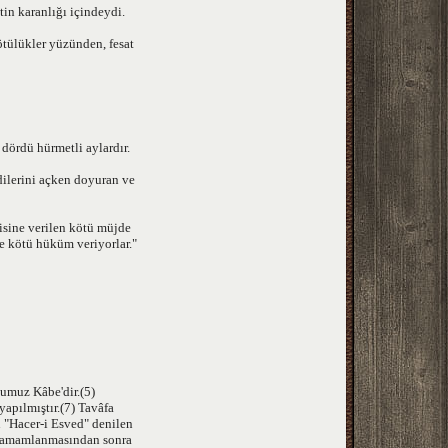
tin karanlığı içindeydi.
ötülükler yüzünden, fesat
 dördü hürmetli aylardır.
dilerini açken doyuran ve
isine verilen kötü müjde
e kötü hüküm veriyorlar."
umuz Kâbe'dir.(5)
yapılmıştır.(7) Tavâfa
 "Hacer-i Esved" denilen
n tamamlanmasından sonra