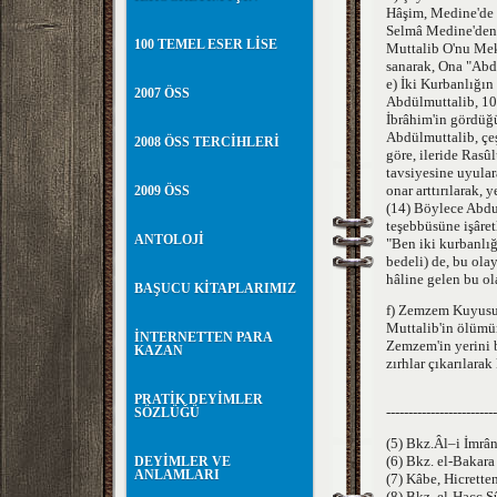
Hâşim, Medine'de 
Selmâ Medine'den 
100 TEMEL ESER LİSE
Muttalib O'nu Mek
sanarak, Ona "Abd
e) İki Kurbanlığın
2007 ÖSS
Abdülmuttalib, 10 
İbrâhim'in gördüğü
Abdülmuttalib, çeş
2008 ÖSS TERCİHLERİ
göre, ileride Rasû
tavsiyesine uyular
onar arttırılarak, 
2009 ÖSS
(14) Böylece Abdul
teşebbüsüne işâret
ANTOLOJİ
"Ben iki kurbanlı
bedeli) de, bu ol
hâline gelen bu o
BAŞUCU KİTAPLARIMIZ
f) Zemzem Kuyus
Muttalib'in ölümün
İNTERNETTEN PARA
Zemzem'in yerini b
KAZAN
zırhlar çıkarılar
PRATİK DEYİMLER
-------------------------
SÖZLÜĞÜ
(5) Bkz.Âl–i İmrân
(6) Bkz. el-Bakara
DEYİMLER VE
ANLAMLARI
(7) Kâbe, Hicrette
(8) Bkz. el-Hacc S