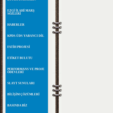
EZGİ İLAHİ MARŞ
SÖZLERİ
HABERLER
KPDS-ÜDS YABANCI DİL
FATİH PROJESİ
ETİKET BULUTU
PERFORMANS VE PROJE
ÖDEVLERİ
SLAYT SUNULARI
BİLİŞİM ÇÖZÜMLERİ
BASINDA BİZ