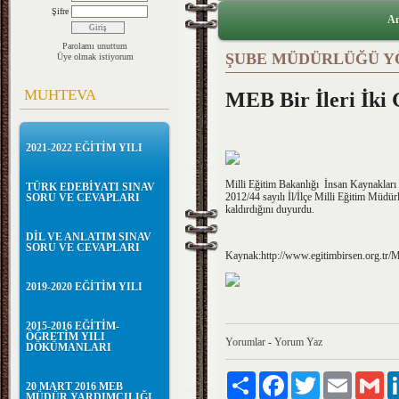
Şifre
An
Parolamı unuttum
ŞUBE MÜDÜRLÜĞÜ YÖ
Üye olmak istiyorum
MUHTEVA
MEB Bir İleri İki
2021-2022 EĞİTİM YILI
Milli Eğitim Bakanlığı İnsan Kaynakları
TÜRK EDEBİYATI SINAV
2012/44 sayılı İl/İlçe Milli Eğitim Müdü
SORU VE CEVAPLARI
kaldırdığını duyurdu.
DİL VE ANLATIM SINAV
SORU VE CEVAPLARI
Kaynak:http://www.egitimbirsen.org.tr/
2019-2020 EĞİTİM YILI
2015-2016 EĞİTİM-
ÖĞRETİM YILI
Yorumlar
-
Yorum Yaz
DÖKÜMANLARI
Paylaş
Facebook
Twitter
Email
Gm
20 MART 2016 MEB
MÜDÜR YARDIMCILIĞI