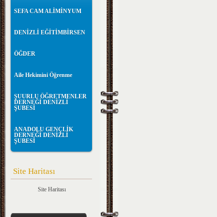
SEFA CAM ALİMİNYUM
DENİZLİ EĞİTİMBİRSEN
ÖĞDER
Aile Hekimini Öğrenme
ŞUURLU ÖĞRETMENLER
DERNEĞİ DENİZLİ
ŞUBESİ
ANADOLU GENÇLİK
DERNEĞİ DENİZLİ
ŞUBESİ
Site Haritası
Site Haritası