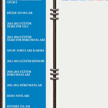
SINAVI
DİĞER SINAVLAR
2014-2015 EĞİTİM
ÖĞRETİM YILI
2013-2014 EĞİTİM-
ÖĞRETİM DÖKÜMANLARI
SINAV SORULARI KARMA
2012-2013 EĞİTİM DÖNEMİ
2010-2011 EĞİTİM
DÖKÜMANLARI
2011-2012 DÖKÜMANLAR
DERS NOTLARI
DİNİMİZ İSLAM