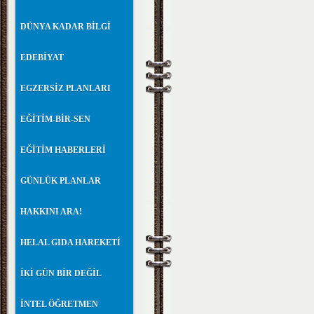
DÜNYA KADAR BİLGİ
EDEBİYAT
EGZERSİZ PLANLARI
EĞİTİM-BİR-SEN
EĞİTİM HABERLERİ
GÜNLÜK PLANLAR
HAKKINI ARA!
HELAL GIDA HAREKETİ
İKİ GÜN BİR DEĞİL
İNTEL ÖĞRETMEN