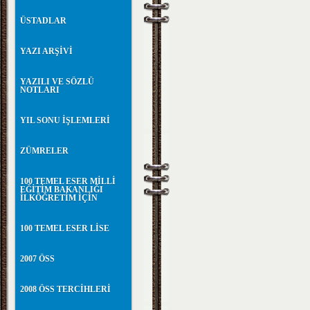
ÜSTADLAR
YAZI ARŞİVİ
YAZILI VE SÖZLÜ
NOTLARI
YIL SONU İŞLEMLERİ
ZÜMRELER
100 TEMEL ESER MİLLİ
EĞİTİM BAKANLIĞI
İLKÖĞRETİM İÇİN
100 TEMEL ESER LİSE
2007 ÖSS
2008 ÖSS TERCİHLERİ