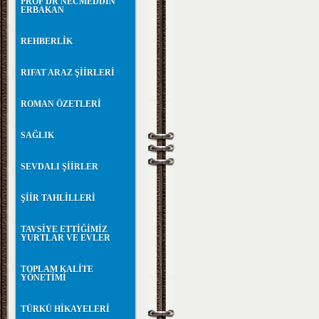
PROF DR NECMEDDİN
ERBAKAN
REHBERLİK
RIFAT ARAZ ŞİİRLERİ
ROMAN ÖZETLERİ
SAĞLIK
SEVDALI ŞİİRLER
ŞİİR TAHLİLLERİ
TAVSİYE ETTİĞİMİZ
YURTLAR VE EVLER
TOPLAM KALİTE
YÖNETİMİ
TÜRKÜ HİKAYELERİ