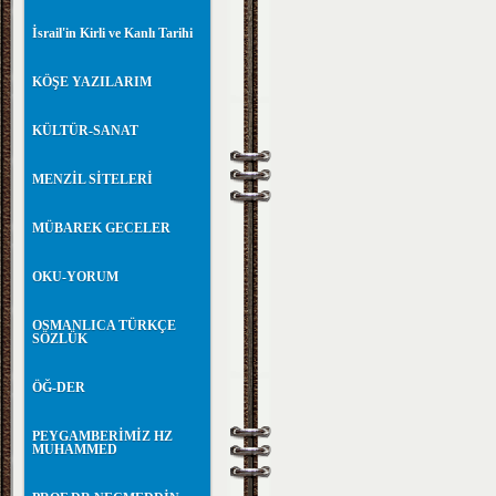
İsrail'in Kirli ve Kanlı Tarihi
KÖŞE YAZILARIM
KÜLTÜR-SANAT
MENZİL SİTELERİ
MÜBAREK GECELER
OKU-YORUM
OSMANLICA TÜRKÇE
SÖZLÜK
ÖĞ-DER
PEYGAMBERİMİZ HZ
MUHAMMED