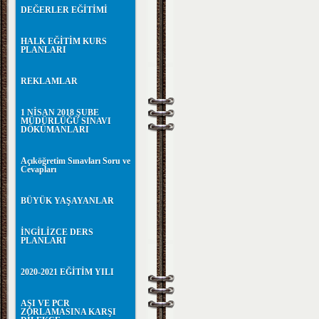
DEĞERLER EĞİTİMİ
HALK EĞİTİM KURS
PLANLARI
REKLAMLAR
1 NİSAN 2018 ŞUBE
MÜDÜRLÜĞÜ SINAVI
DÖKÜMANLARI
Açıköğretim Sınavları Soru ve
Cevapları
BÜYÜK YAŞAYANLAR
İNGİLİZCE DERS
PLANLARI
2020-2021 EĞİTİM YILI
AŞI VE PCR
ZORLAMASINA KARŞI