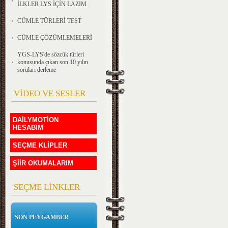
İLKLER LYS İÇİN LAZIM
CÜMLE TÜRLERİ TEST
CÜMLE ÇÖZÜMLEMELERİ
YGS-LYS'de sözcük türleri
konusunda çıkan son 10 yılın
soruları derleme
VİDEO VE SESLER
DAİLYMOTİON
HESABIM
SEÇME KLİPLER
ŞİİR OKUMALARIM
SEÇME LİNKLER
SON PEYGAMBER