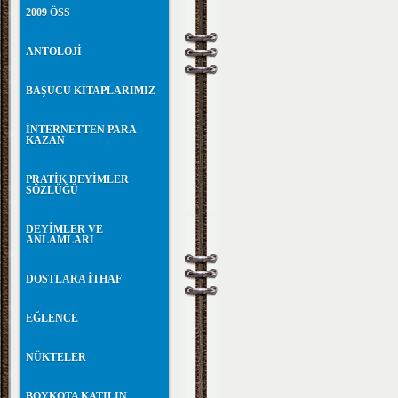
2009 ÖSS
ANTOLOJİ
BAŞUCU KİTAPLARIMIZ
İNTERNETTEN PARA
KAZAN
PRATİK DEYİMLER
SÖZLÜĞÜ
DEYİMLER VE
ANLAMLARI
DOSTLARA İTHAF
EĞLENCE
NÜKTELER
BOYKOTA KATILIN