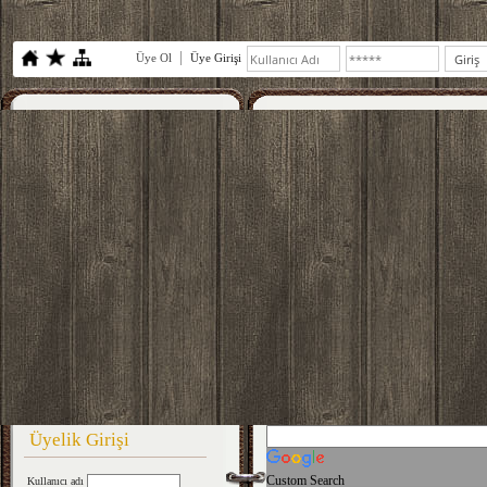
Üye Ol
Üye Girişi
Üyelik Girişi
Custom Search
Kullanıcı adı