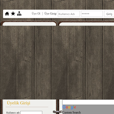
Üye Ol
Üye Girişi
Üyelik Girişi
Custom Search
Kullanıcı adı