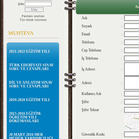
Şifre
An
Parolamı unuttum
Adı
:
Üye olmak istiyorum
Soyadı
:
MUHTEVA
Email
:
Telefonu
:
Cep Telefonu
:
2021-2022 EĞİTİM YILI
İş Telefonu
:
TÜRK EDEBİYATI SINAV
SORU VE CEVAPLARI
İş Adresi
:
DİL VE ANLATIM SINAV
Adresi
:
SORU VE CEVAPLARI
Kullanıcı Adı
:
2019-2020 EĞİTİM YILI
Şifre
:
Şifre Tekrar
:
2015-2016 EĞİTİM-
ÖĞRETİM YILI
DÖKÜMANLARI
Güvenlik Kodu
:
20 MART 2016 MEB
MÜDÜR YARDIMCILIĞI