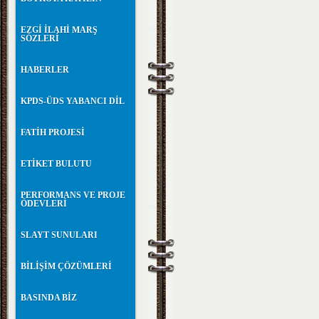
EZGİ İLAHİ MARŞ
SÖZLERİ
HABERLER
KPDS-ÜDS YABANCI DİL
FATİH PROJESİ
ETİKET BULUTU
PERFORMANS VE PROJE
ÖDEVLERİ
SLAYT SUNULARI
BİLİŞİM ÇÖZÜMLERİ
BASINDA BİZ