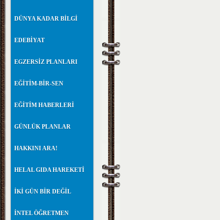
DÜNYA KADAR BİLGİ
EDEBİYAT
EGZERSİZ PLANLARI
EĞİTİM-BİR-SEN
EĞİTİM HABERLERİ
GÜNLÜK PLANLAR
HAKKINI ARA!
HELAL GIDA HAREKETİ
İKİ GÜN BİR DEĞİL
İNTEL ÖĞRETMEN