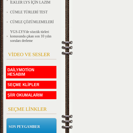
İLKLER LYS İÇİN LAZIM
CÜMLE TÜRLERİ TEST
CÜMLE ÇÖZÜMLEMELERİ
YGS-LYS'de sözcük türleri
konusunda çıkan son 10 yılın
soruları derleme
VİDEO VE SESLER
DAİLYMOTİON
HESABIM
SEÇME KLİPLER
ŞİİR OKUMALARIM
SEÇME LİNKLER
SON PEYGAMBER