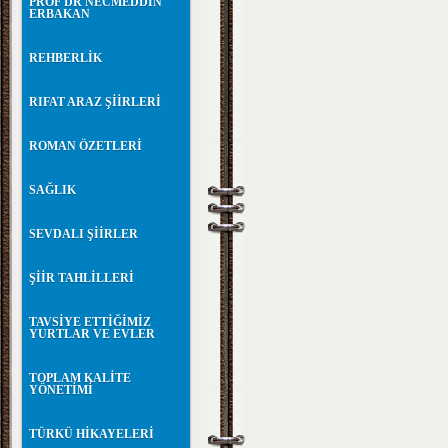
PROF DR NECMEDDİN
ERBAKAN
REHBERLİK
RIFAT ARAZ ŞİİRLERİ
ROMAN ÖZETLERİ
SAĞLIK
SEVDALI ŞİİRLER
ŞİİR TAHLİLLERİ
TAVSİYE ETTİĞİMİZ
YURTLAR VE EVLER
TOPLAM KALİTE
YÖNETİMİ
TÜRKÜ HİKAYELERİ