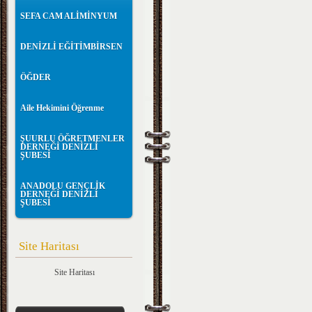
SEFA CAM ALİMİNYUM
DENİZLİ EĞİTİMBİRSEN
ÖĞDER
Aile Hekimini Öğrenme
ŞUURLU ÖĞRETMENLER
DERNEĞİ DENİZLİ
ŞUBESİ
ANADOLU GENÇLİK
DERNEĞİ DENİZLİ
ŞUBESİ
Site Haritası
Site Haritası