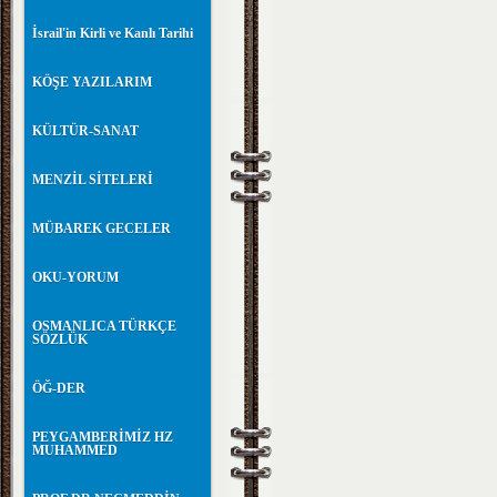
İsrail'in Kirli ve Kanlı Tarihi
KÖŞE YAZILARIM
KÜLTÜR-SANAT
MENZİL SİTELERİ
MÜBAREK GECELER
OKU-YORUM
OSMANLICA TÜRKÇE
SÖZLÜK
ÖĞ-DER
PEYGAMBERİMİZ HZ
MUHAMMED