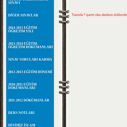
SINAVI
Yanında * işareti olan alanların doldurul
DİĞER SINAVLAR
2014-2015 EĞİTİM
ÖĞRETİM YILI
2013-2014 EĞİTİM-
ÖĞRETİM DÖKÜMANLARI
SINAV SORULARI KARMA
2012-2013 EĞİTİM DÖNEMİ
2010-2011 EĞİTİM
DÖKÜMANLARI
2011-2012 DÖKÜMANLAR
DERS NOTLARI
DİNİMİZ İSLAM