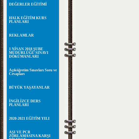
DEĞERLER EĞİTİMİ
HALK EĞİTİM KURS
PLANLARI
REKLAMLAR
1 NİSAN 2018 ŞUBE
MÜDÜRLÜĞÜ SINAVI
DÖKÜMANLARI
Açıköğretim Sınavları Soru ve
Cevapları
BÜYÜK YAŞAYANLAR
İNGİLİZCE DERS
PLANLARI
2020-2021 EĞİTİM YILI
AŞI VE PCR
ZORLAMASINA KARŞI