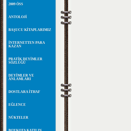
2009 ÖSS
ANTOLOJİ
BAŞUCU KİTAPLARIMIZ
İNTERNETTEN PARA
KAZAN
PRATİK DEYİMLER
SÖZLÜĞÜ
DEYİMLER VE
ANLAMLARI
DOSTLARA İTHAF
EĞLENCE
NÜKTELER
BOYKOTA KATILIN