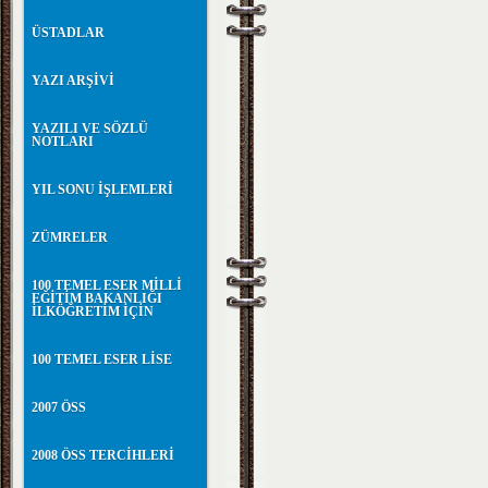
ÜSTADLAR
YAZI ARŞİVİ
YAZILI VE SÖZLÜ
NOTLARI
YIL SONU İŞLEMLERİ
ZÜMRELER
100 TEMEL ESER MİLLİ
EĞİTİM BAKANLIĞI
İLKÖĞRETİM İÇİN
100 TEMEL ESER LİSE
2007 ÖSS
2008 ÖSS TERCİHLERİ