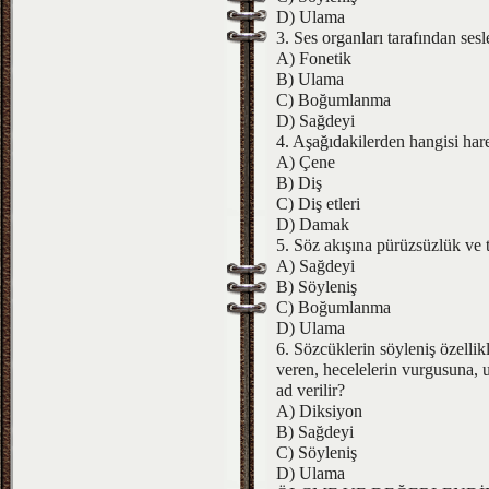
D) Ulama
3. Ses organları tarafından se
A) Fonetik
B) Ulama
C) Boğumlanma
D) Sağdeyi
4. Aşağıdakilerden hangisi ha
A) Çene
B) Diş
C) Diş etleri
D) Damak
5. Söz akışına pürüzsüzlük ve t
A) Sağdeyi
B) Söyleniş
C) Boğumlanma
D) Ulama
6. Sözcüklerin söyleniş özellik
veren, hecelelerin vurgusuna, 
ad verilir?
A) Diksiyon
B) Sağdeyi
C) Söyleniş
D) Ulama