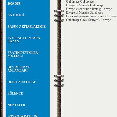
Gul dıvaşe Gul dıvaşe
2009 ÖSS
Dıvaşe Li Menzıl'e Gul dıvaşe
Dıvaşe le ser brina dilimın gul dıvaşe
Dıvaşe Li Menzile Gul dıvaşe
ANTOLOJİ
Lı ser sofiya aşık-ı Gavsı mın Gul dıvaşe
Gul dıvaşe Gavsı Saniye Gul dıvaşe...
BAŞUCU KİTAPLARIMIZ
İNTERNETTEN PARA
KAZAN
PRATİK DEYİMLER
SÖZLÜĞÜ
DEYİMLER VE
ANLAMLARI
DOSTLARA İTHAF
EĞLENCE
NÜKTELER
BOYKOTA KATILIN