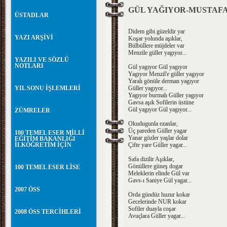
GÜL YAĞIYOR-MUSTAF
ÜSTADLAR
Didem gibi güzeldir yar
YAZI ARŞİVİ
Koşar yolunda aşıklar,
Bülbüllere müjdeler var
Menzile güller yagıyor...
YAZILI VE SÖZLÜ
NOTLARI
Gül yagıyor Gül yagıyor
Yagıyor Menzil'e güller yagıyor
Yaralı gönüle derman yagıyor
YIL SONU İŞLEMLERİ
Güller yagıyor...
Yagıyor burmalı Güller yagıyor
Gavsa aşık Sofilerin üstüne
Gül yagıyor Gül yagıyor...
ZÜMRELER
Okudugunla ezanlar,
Üç pareden Güller yagar
100 TEMEL ESER MİLLİ
Yanar gözler yaşlar dolar
EĞİTİM BAKANLIĞI
İLKÖĞRETİM İÇİN
Çifte yare Güller yagar...
Safa dizilir Aşıklar,
Gönüllere güneş dogar
100 TEMEL ESER LİSE
Meleklerin elinde Gül var
Gavs-ı Saniye Gül yagar...
2007 ÖSS
Orda gündüz huzur kokar
Gecelerinde NUR kokar
Sofiler duayla coşar
2008 ÖSS TERCİHLERİ
Avuçlara Güller yagar...