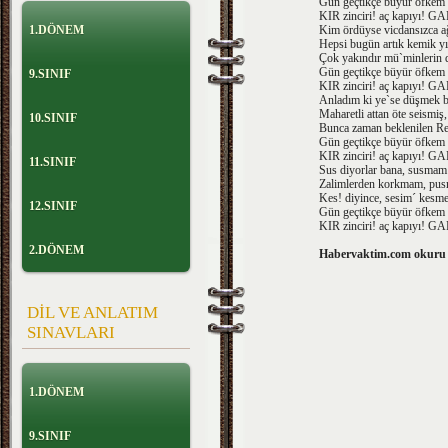
Gün geçtikçe büyür öfkem 
KIR zinciri! aç kapıyı! 
1.DÖNEM
Kim ördüyse vicdansızca ağ
Hepsi bugün artık kemik yı
Çok yakındır mü`minlerin 
Gün geçtikçe büyür öfkem 
9.SINIF
KIR zinciri! aç kapıyı! 
Anladım ki ye`se düşmek b
Maharetli attan öte seismiş,
10.SINIF
Bunca zaman beklenilen Re
Gün geçtikçe büyür öfkem 
KIR zinciri! aç kapıyı! 
11.SINIF
Sus diyorlar bana, susmam
Zalimlerden korkmam, pus
Kes! diyince, sesim´ kesm
12.SINIF
Gün geçtikçe büyür öfkem 
KIR zinciri! aç kapıyı! 
2.DÖNEM
Habervaktim.com okuru 
DİL VE ANLATIM
SINAVLARI
1.DÖNEM
9.SINIF