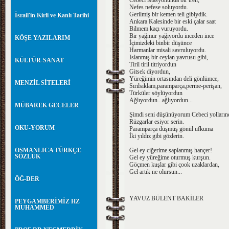
Cebeci istasyonunda bir tren,
Nefes nefese soluyordu.
Gerilmiş bir kemen teli gibiydik.
İsrail'in Kirli ve Kanlı Tarihi
Ankara Kalesinde bir eski çalar saat
Bilmem kaçı vuruyordu.
Bir yağmur yağıyordu inceden ince
KÖŞE YAZILARIM
İçimizdeki binbir düşünce
Harmanlar misali savruluyordu.
Islanmış bir ceylan yavrusu gibi,
KÜLTÜR-SANAT
Tiril tiril titriyordun
Gitsek diyordun,
Yüreğimin ortasından deli gönlümce,
MENZİL SİTELERİ
Sırılsıklam,paramparça,perme-perişan,
Türküler söylüyordun
Ağlıyordun...ağlıyordun...
MÜBAREK GECELER
Şimdi seni düşünüyorum Cebeci yolların
Rüzgarlar esiyor serin.
OKU-YORUM
Paramparça düşmüş gönül ufkuma
İki yıldız gibi gözlerin.
OSMANLICA TÜRKÇE
Gel ey ciğerime saplanmış hançer!
SÖZLÜK
Gel ey yüreğime oturmuş kurşun.
Göçmen kuşlar gibi çook uzaklardan,
Gel artık ne olursun...
ÖĞ-DER
YAVUZ BÜLENT BAKİLER
PEYGAMBERİMİZ HZ
MUHAMMED