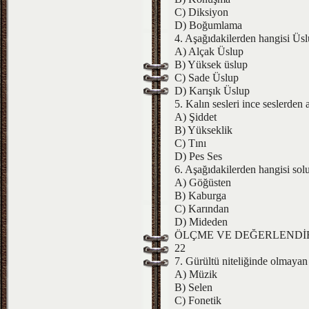
C) Diksiyon
D) Boğumlama
4. Aşağıdakilerden hangisi Üslu
A) Alçak Üslup
B) Yüksek üslup
C) Sade Üslup
D) Karışık Üslup
5. Kalın sesleri ince seslerden 
A) Şiddet
B) Yükseklik
C) Tını
D) Pes Ses
6. Aşağıdakilerden hangisi solu
A) Göğüsten
B) Kaburga
C) Karından
D) Mideden
ÖLÇME VE DEĞERLEND
22
7. Gürültü niteliğinde olmayan 
A) Müzik
B) Selen
C) Fonetik