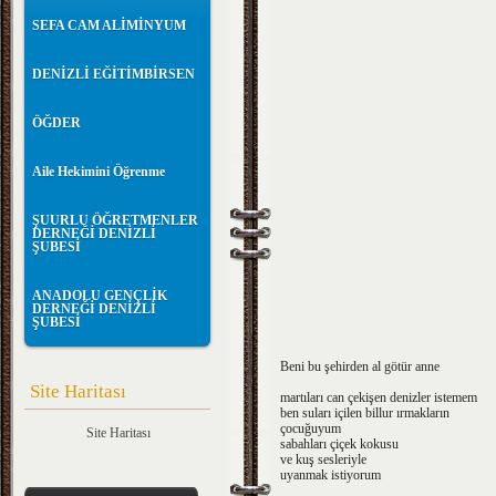
SEFA CAM ALİMİNYUM
DENİZLİ EĞİTİMBİRSEN
ÖĞDER
Aile Hekimini Öğrenme
ŞUURLU ÖĞRETMENLER
DERNEĞİ DENİZLİ
ŞUBESİ
ANADOLU GENÇLİK
DERNEĞİ DENİZLİ
ŞUBESİ
Beni bu şehirden al götür
anne
Site Haritası
martıları can çekişen denizler istemem
ben suları içilen billur ırmakların
çocuğuyum
Site Haritası
sabahları çiçek kokusu
ve
kuş sesleriyle
uyanmak istiyorum