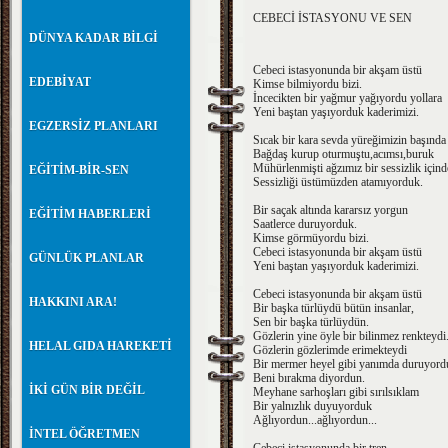
CEBECİ İSTASYONU VE SEN
DÜNYA KADAR BİLGİ
Cebeci istasyonunda bir akşam üstü
EDEBİYAT
Kimse bilmiyordu bizi.
İncecikten bir yağmur yağıyordu yollara
Yeni baştan yaşıyorduk kaderimizi.
EGZERSİZ PLANLARI
Sıcak bir kara sevda yüreğimizin başınd
Bağdaş kurup oturmuştu,acımsı,buruk
Mühürlenmişti ağzımız bir sessizlik içind
EĞİTİM-BİR-SEN
Sessizliği üstümüzden atamıyorduk.
Bir saçak altında kararsız yorgun
EĞİTİM HABERLERİ
Saatlerce duruyorduk.
Kimse görmüyordu bizi.
Cebeci istasyonunda bir akşam üstü
GÜNLÜK PLANLAR
Yeni baştan yaşıyorduk kaderimizi.
Cebeci istasyonunda bir akşam üstü
HAKKINI ARA!
Bir başka türlüydü bütün insanlar,
Sen bir başka türlüydün.
Gözlerin yine öyle bir bilinmez renkteydi
HELAL GIDA HAREKETİ
Gözlerin gözlerimde erimekteydi
Bir mermer heyel gibi yanımda duruyord
Beni bırakma diyordun.
İKİ GÜN BİR DEĞİL
Meyhane sarhoşları gibi sırılsıklam
Bir yalnızlık duyuyorduk
Ağlıyordun...ağlıyordun...
İNTEL ÖĞRETMEN