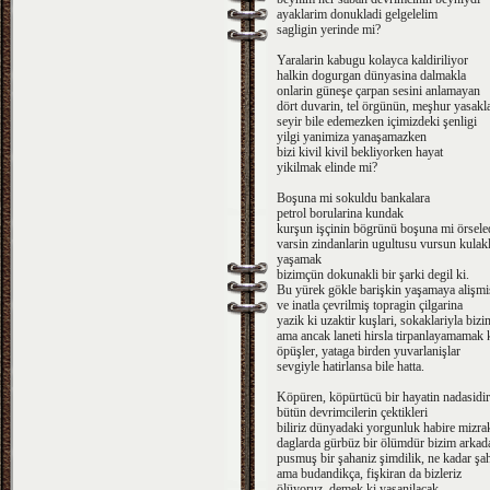
ayaklarim donukladi gelgelelim
sagligin yerinde mi?
Yaralarin kabugu kolayca kaldiriliyor
halkin dogurgan dünyasina dalmakla
onlarin güneşe çarpan sesini anlamayan
dört duvarin, tel örgünün, meşhur yasakla
seyir bile edemezken içimizdeki şenligi
yilgi yanimiza yanaşamazken
bizi kivil kivil bekliyorken hayat
yikilmak elinde mi?
Boşuna mi sokuldu bankalara
petrol borularina kundak
kurşun işçinin bögrünü boşuna mi örsele
varsin zindanlarin ugultusu vursun kulak
yaşamak
bizimçün dokunakli bir şarki degil ki.
Bu yürek gökle barişkin yaşamaya alişmiş
ve inatla çevrilmiş topragin çilgarina
yazik ki uzaktir kuşlari, sokaklariyla bizi
ama ancak laneti hirsla tirpanlayamamak
öpüşler, yataga birden yuvarlanişlar
sevgiyle hatirlansa bile hatta.
Köpüren, köpürtücü bir hayatin nadasidi
bütün devrimcilerin çektikleri
biliriz dünyadaki yorgunluk habire mizra
daglarda gürbüz bir ölümdür bizim arkada
pusmuş bir şahaniz şimdilik, ne kadar şa
ama budandikça, fişkiran da bizleriz
ölüyoruz, demek ki yaşanilacak.