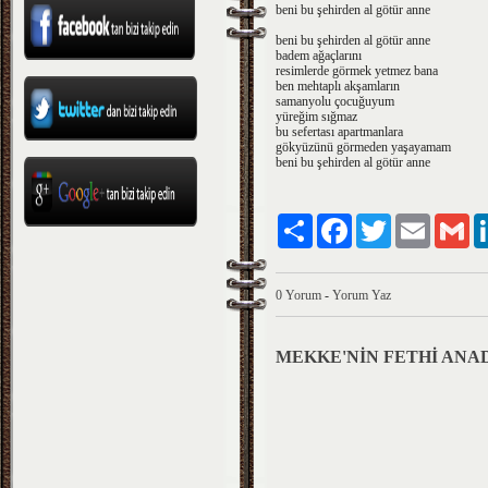
beni bu şehirden al götür anne
beni bu şehirden al götür anne
badem ağaçlarını
resimlerde görmek yetmez bana
ben mehtaplı akşamların
samanyolu çocuğuyum
yüreğim sığmaz
bu sefertası apartmanlara
gökyüzünü görmeden yaşayamam
beni bu şehirden al götür anne
Paylaş
Facebook
Twitter
Email
Gm
0 Yorum
-
Yorum Yaz
MEKKE'NİN FETHİ ANA