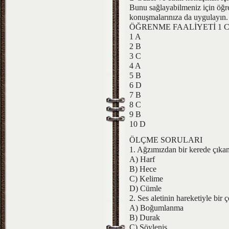
Bunu sağlayabilmeniz için öğre
konuşmalarınıza da uygulayın.
ÖĞRENME FAALİYETİ 1 
1 A
2 B
3 C
4 A
5 B
6 D
7 B
8 C
9 B
10 D
ÖLÇME SORULARI
1. Ağzımızdan bir kerede çıkan
A) Harf
B) Hece
C) Kelime
D) Cümle
2. Ses aletinin hareketiyle bir 
A) Boğumlanma
B) Durak
C) Söyleniş