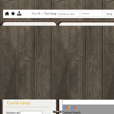
Üye Ol
Üye Girişi
Üyelik Girişi
Custom Search
Kullanıcı adı