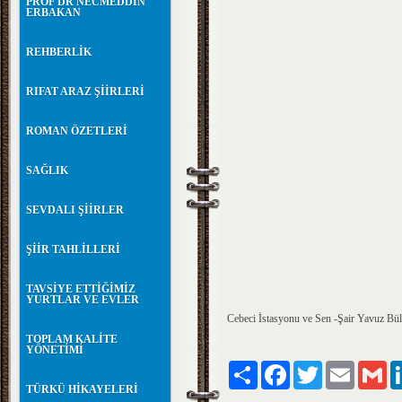
PROF DR NECMEDDİN
ERBAKAN
REHBERLİK
RIFAT ARAZ ŞİİRLERİ
ROMAN ÖZETLERİ
SAĞLIK
SEVDALI ŞİİRLER
ŞİİR TAHLİLLERİ
TAVSİYE ETTİĞİMİZ
YURTLAR VE EVLER
Cebeci İstasyonu ve Sen -Şair Yavuz Büle
TOPLAM KALİTE
YÖNETİMİ
Paylaş
Facebook
Twitter
Email
Gm
TÜRKÜ HİKAYELERİ