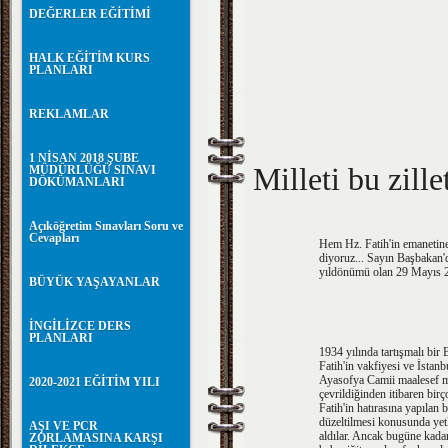
DEĞERLER EĞİTİMİ
HALK EĞİTİM KURS
PLANLARI
REKLAMLAR
1 NİSAN 2018 ŞUBE
Milleti bu zille
MÜDÜRLÜĞÜ SINAVI
DÖKÜMANLARI
Açıköğretim Sınavları Soru ve
Cevapları
Hem Hz. Fatih'in emanetine
diyoruz... Sayın Başbakan'da
yıldönümü olan 29 Mayıs 2
BÜYÜK YAŞAYANLAR
İNGİLİZCE DERS
PLANLARI
1934 yılında tartışmalı bir
Fatih'in vakfiyesi ve İstan
Ayasofya Camii maalesef m
2020-2021 EĞİTİM YILI
çevrildiğinden itibaren bir
Fatih'in hatırasına yapılan 
düzeltilmesi konusunda yetki
AŞI VE PCR
aldılar. Ancak bugüne kadar
ZORLAMASINA KARŞI