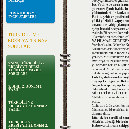
DİLEKÇE
babayiğit maalesef çıkmadı
Hz. Fatih'e ve onun hatır
gidermediğimiz halde, her
yıldönümlerinde kutlama
ROMAN HİKAYE
İNCELEMELERİ
Fatih'i, şehit ve gazileri
yıl iki yüzlülük yapıyoru
emanetine sahip çıkmıyo
gidip biz sizi seviyoruz 
Aslında 78 senedir her hük
TÜRK DİLİ VE
ülkemizde bu meselenin ço
EDEBİYATI SINAV
YAPILMASI GEREKE
Yapılacak olan Bakanlar Ku
SORULARI
Müslümanların ibadetine açı
İçerisindeki bütün mozaik v
yeniden Müslümanların ibade
Ayasofya Müzesi'nde veya 
9.SINIF TÜRK DİLİ ve
yıllarımdan beri en büyük 
EDEBİYATI DERSİ
bulunacak Müslüman cemaat
1.DÖNEM 2. YAZILI
evladı olduğundan da şüph
SORULARI
Lafı hiç dolanmadan söyl
Tayyip Erdoğan ve Bakan
Sayın Recep Tayyip Erdo
9. SINIF 2. DÖNEM 1.
dahil olmak üzere, bu zaman
YAZILI
MİLLETİ BU ZİLLET
Milletimizi ve kendinizi bu
açınız.
TÜRK DİLİ VE
Yıllardır sürüp giden bu h
EDEBİYATI.2.DÖNEM 2.
YAZILI
Muhammed Mustafa'nın (sav) 
duasını alınız.
Eğer siz bu şerefli işi ya
Allah'ın dilediği bir kul
TÜRK DİLİ VE
EDEBİYATI.2.DÖNEM 2.
Habervaktim.com takipç