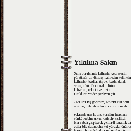
Yıkılma Sakın
Sana durulanmiş kelimeler getirecegim
pörsümüş bir dünyayi kahreden kelimele
kelimeler, bazilari tüyden bazisi demir
seni çünkü dik tutacak bilirim
kabzenin, çekicin ve divitin
tutuldugu yerden parlayan şiir.
Zorlu bir kiş geçirdim, seninki gibi nefti
aciktim, bitlendim, bir yerlerim sancidi
sökmedi ama hoyrat kurallari faşizmin
çünkü kalbim aşktan çatlayip yarilirdi.
Her sabah çarpişarak çekilirdi karanlik a
acilar bile duymadim kof yürekler önünd
beynim her sabah devrimcinin beyniydi