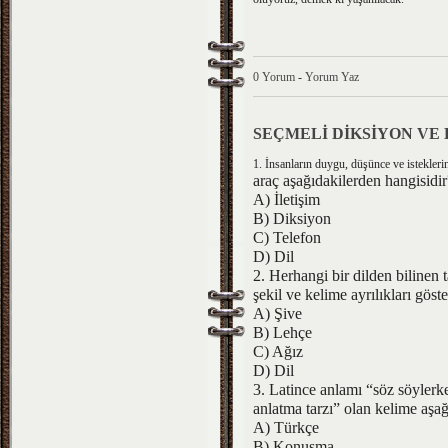
0 Yorum
-
Yorum Yaz
SEÇMELİ DİKSİYON VE
1. İnsanların duygu, düşünce ve isteklerin
araç aşağıdakilerden hangisidir
A) İletişim
B) Diksiyon
C) Telefon
D) Dil
2. Herhangi bir dilden bilinen 
şekil ve kelime ayrılıkları göste
A) Şive
B) Lehçe
C) Ağız
D) Dil
3. Latince anlamı “söz söylerk
anlatma tarzı” olan kelime aşağ
A) Türkçe
B) Konuşma