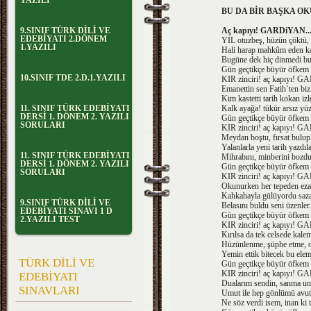
YAZILI
BU DA BİR BAŞKA 
9.SINIF TÜRK DİLİ VE
Aç kapıyı! GARDiYAN..
EDEBİYATI 2.DÖNEM
YIL otuzbeş, hüzün çöktü, 
1.YAZILI
Hali harap mahkûm eden ka
Bugüne dek hiç dinmedi bu 
Gün geçtikçe büyür öfkem 
10.SINIF TDE 2.D.1.YAZILI
KIR zinciri! aç kapıyı! 
Emanettin sen Fatih`ten biz
Kim kastetti tarih kokan izl
11. SINIF TÜRK EDEBİYATI
Kalk ayağa! tükür arsız yüz
DERSİ 1. DÖNEM 2. YAZILI
Gün geçtikçe büyür öfkem 
SORULARI
KIR zinciri! aç kapıyı! 
Meydan boştu, fırsat bulup 
Yalanlarla yeni tarih yazdıla
11. SINIF TÜRK EDEBİYATI
Mihrabını, minberini bozdu
DERSİ 1. DÖNEM 2. YAZILI
Gün geçtikçe büyür öfkem 
SORULARI
KIR zinciri! aç kapıyı! 
Okunurken her tepeden eza
Kahkahayla gülüyordu saza
9.SINIF TÜRK DİLİ VE
Belasını buldu seni üzenler.
EDEBİYATI SINAVI 1 D
Gün geçtikçe büyür öfkem 
2.YAZILI TEST
KIR zinciri! aç kapıyı! 
Kırılsa da tek celsede kale
Hüzünlenme, şüphe etme, o
Yemin ettik bitecek bu elem
TÜRK DİLİ VE
Gün geçtikçe büyür öfkem 
KIR zinciri! aç kapıyı! 
EDEBİYATI
Dualarım sendin, sanma un
SINAVLARI
Umut ile hep gönlümü avu
Ne söz verdi isem, inan ki 