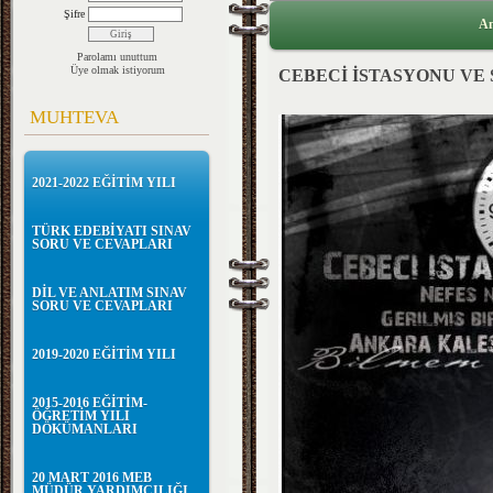
Şifre
An
Parolamı unuttum
Üye olmak istiyorum
CEBECİ İSTASYONU VE
MUHTEVA
2021-2022 EĞİTİM YILI
TÜRK EDEBİYATI SINAV
SORU VE CEVAPLARI
DİL VE ANLATIM SINAV
SORU VE CEVAPLARI
2019-2020 EĞİTİM YILI
2015-2016 EĞİTİM-
ÖĞRETİM YILI
DÖKÜMANLARI
20 MART 2016 MEB
MÜDÜR YARDIMCILIĞI