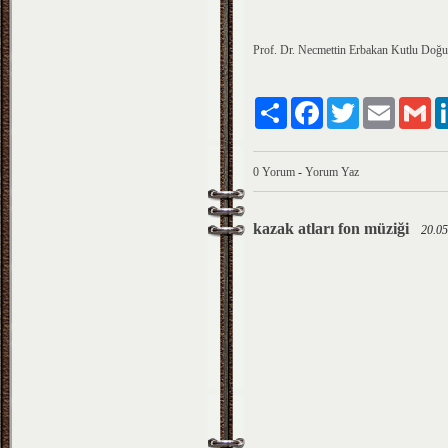
Prof. Dr. Necmettin Erbakan Kutlu Doğu
Paylaş
Facebook
Twitter
Email
Gm
0 Yorum
-
Yorum Yaz
kazak atları fon müziği
20.05