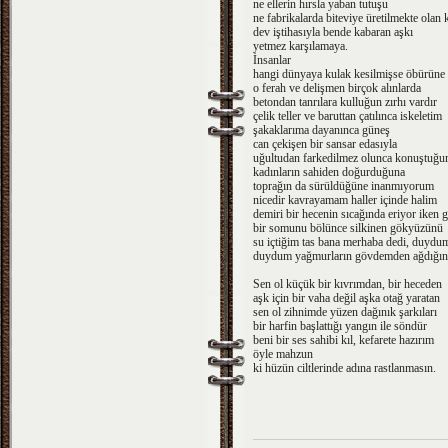
ne ellerin hırsla yaban tutuşu
ne fabrikalarda biteviye üretilmekte olan 
dev iştihasıyla bende kabaran aşkı
yetmez karşılamaya.
İnsanlar
hangi dünyaya kulak kesilmişse öbürüne 
o ferah ve delişmen birçok alınlarda
betondan tanrılara kulluğun zırhı vardır
çelik teller ve baruttan çatılınca iskeletim
şakaklarıma dayanınca güneş
can çekişen bir sansar edasıyla
uğultudan farkedilmez olunca konuştuğ
kadınların sahiden doğurduğuna
toprağın da sürüldüğüne inanmıyorum
nicedir kavrayamam haller içinde halim
demiri bir hecenin sıcağında eriyor iken
bir somunu bölünce silkinen gökyüzünü
su içtiğim tas bana merhaba dedi, duydu
duydum yağmurların gövdemden ağdığın
Sen ol küçük bir kıvrımdan, bir heceden
aşk için bir vaha değil aşka otağ yaratan
sen ol zihnimde yüzen dağınık şarkıları
bir harfin başlattığı yangın ile söndür
beni bir ses sahibi kıl, kefarete hazırım
öyle mahzun
ki hüzün ciltlerinde adına rastlanmasın.