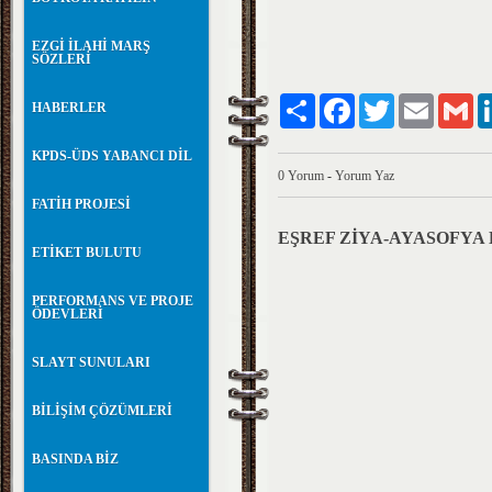
EZGİ İLAHİ MARŞ
SÖZLERİ
Paylaş
Facebook
Twitter
Email
Gm
HABERLER
KPDS-ÜDS YABANCI DİL
0 Yorum
-
Yorum Yaz
FATİH PROJESİ
EŞREF ZİYA-AYASOFYA 
ETİKET BULUTU
PERFORMANS VE PROJE
ÖDEVLERİ
SLAYT SUNULARI
BİLİŞİM ÇÖZÜMLERİ
BASINDA BİZ