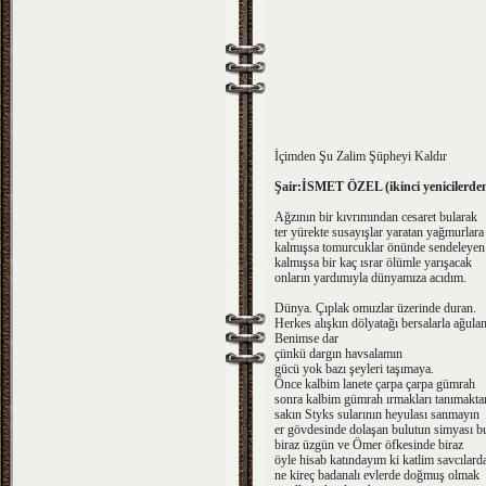
İçimden Şu Zalim Şüpheyi Kaldır
Şair:İSMET ÖZEL (ikinci yenicilerde
Ağzının bir kıvrımından cesaret bularak
ter yürekte susayışlar yaratan yağmurlara
kalmışsa tomurcuklar önünde sendeleyen
kalmışsa bir kaç ısrar ölümle yarışacak
onların yardımıyla dünyamıza acıdım.
Dünya. Çıplak omuzlar üzerinde duran.
Herkes alışkın dölyatağı bersalarla ağul
Benimse dar
çünkü dargın havsalamın
gücü yok bazı şeyleri taşımaya.
Önce kalbim lanete çarpa çarpa gümrah
sonra kalbim gümrah ırmakları tanımakta
sakın Styks sularının heyulası sanmayın
er gövdesinde dolaşan bulutun simyası b
biraz üzgün ve Ömer öfkesinde biraz
öyle hisab katındayım ki katlim savcılar
ne kireç badanalı evlerde doğmuş olmak