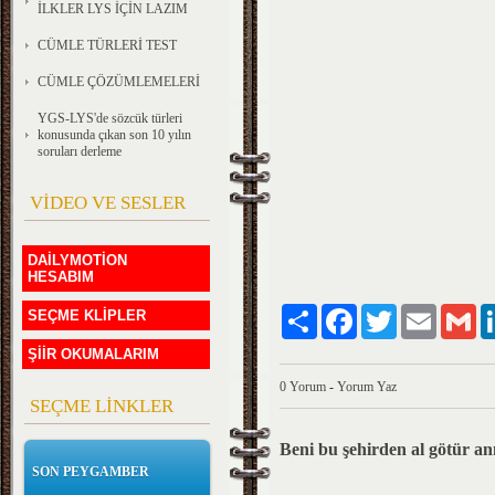
İLKLER LYS İÇİN LAZIM
CÜMLE TÜRLERİ TEST
CÜMLE ÇÖZÜMLEMELERİ
YGS-LYS'de sözcük türleri
konusunda çıkan son 10 yılın
soruları derleme
VİDEO VE SESLER
DAİLYMOTİON
HESABIM
Paylaş
Facebook
Twitter
Email
Gm
SEÇME KLİPLER
ŞİİR OKUMALARIM
0 Yorum
-
Yorum Yaz
SEÇME LİNKLER
Beni bu şehirden al götür a
SON PEYGAMBER