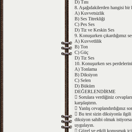
D) Tını
8. Aşağıdakilerden hangisi bir 
A) Kuvvetsizlik
B) Ses Titrekliği
C) Pes Ses
D) Tiz ve Keskin Ses
9. Konuşurken çıkardığımız sesl
A) Kuvvetlilik
B) Ton
C) Güç
D) Tiz Ses
10. Konuşurken ses perdelerini
A) Tonlama
B) Diksiyon
C) Selen
D) Büküm
DEĞERLENDİRME
 Sorulara verdiğiniz cevaplar
karşılaştırın.
 Yanlış cevaplandırdığınız sor
 Bu test sizin diksiyonla ilgil
diksiyon sahibi olmak istiyorsa
uygulayın.
 Güzel ve etkili konuşmak içi