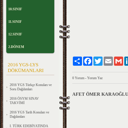
10.SINIF
11.SINIF
12.SINIF
2.DÖNEM
Paylaş
Facebook
Twitter
Email
Gm
2016 YGS-LYS
DÖKÜMANLARI
0 Yorum
-
Yorum Yaz
2016 YGS Türkçe Konuları ve
Soru Dağılımları
AFET ÖMER KARAOĞL
2016 ÖSYM SINAV
TAKVİMİ
2016 YGS Tarih Konuları ve
Dağılımları
I. TÜRK EDEBİYATINDA