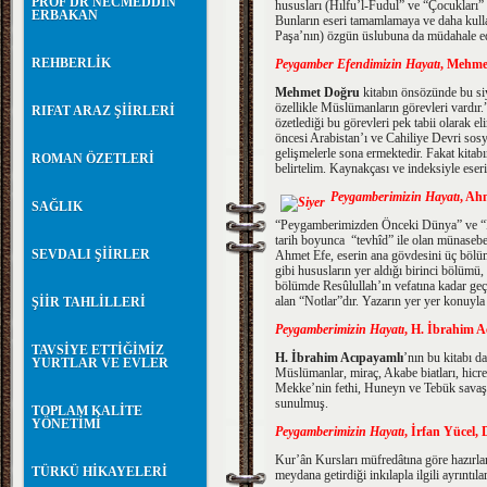
PROF DR NECMEDDİN
hususları (Hılfu’l-Fudul” ve “Çocukları” 
ERBAKAN
Bunların eseri tamamlamaya ve daha kullan
Paşa’nın) özgün üslubuna da müdahale edi
REHBERLİK
Peygamber Efendimizin Hayatı
, Mehmet
Mehmet Doğru
kitabın önsözünde bu siy
özellikle Müslümanların görevleri vardır
RIFAT ARAZ ŞİİRLERİ
özetlediği bu görevleri pek tabii olarak e
öncesi Arabistan’ı ve Cahiliye Devri sosy
gelişmelerle sona ermektedir. Fakat kitabı
ROMAN ÖZETLERİ
belirtelim. Kaynakçası ve indeksiyle ese
Peygamberimizin Hayatı
, Ah
SAĞLIK
“Peygamberimizden Önceki Dünya” ve “Pe
tarih boyunca “tevhîd” ile olan münasebetl
SEVDALI ŞİİRLER
Ahmet Efe, eserin ana gövdesini üç bölümd
gibi hususların yer aldığı birinci bölümü
bölümde Resûlullah’ın vefatına kadar geçe
alan “Notlar”dır. Yazarın yer yer konuyla i
ŞİİR TAHLİLLERİ
Peygamberimizin Hayatı
, H. İbrahim Ac
TAVSİYE ETTİĞİMİZ
H. İbrahim Acıpayamlı
’nın bu kitabı d
YURTLAR VE EVLER
Müslümanlar, miraç, Akabe biatları, hicr
Mekke’nin fethi, Huneyn ve Tebük savaşla
sunulmuş.
TOPLAM KALİTE
YÖNETİMİ
Peygamberimizin Hayatı
, İrfan Yücel, 
Kur’ân Kursları müfredâtına göre hazırlanm
TÜRKÜ HİKAYELERİ
meydana getirdiği inkılapla ilgili ayrıntıl