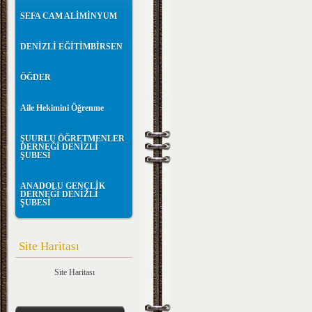
SEFA CAM ALİMİNYUM
DENİZLİ EĞİTİMBİRSEN
ÖĞDER
Aile Hekimini Öğrenme
ŞUURLU ÖĞRETMENLER
DERNEĞİ DENİZLİ
ŞUBESİ
ANADOLU GENÇLİK
DERNEĞİ DENİZLİ
ŞUBESİ
Site Haritası
Site Haritası