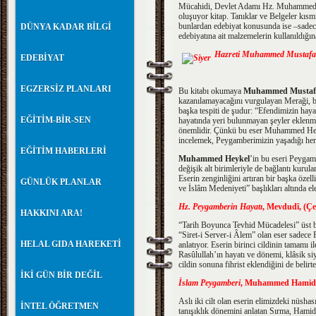
Mücahidi, Devlet Adamı Hz. Muhammed, 
oluşuyor kitap. Tanıklar ve Belgeler kıs
bunlardan edebiyat konusunda ise –sadece e
DÜNYA KADAR BİLGİ
edebiyatına ait malzemelerin kullanıldığın
Hazreti Muhammed Mustafa
EDEBİYAT
EGZERSİZ PLANLARI
Bu kitabı okumaya
Muhammed Mustafa
kazanılamayacağını vurgulayan Meraği, bu
başka tespiti de şudur: “Efendimizin hayat
EĞİTİM-BİR-SEN
hayatında yeri bulunmayan şeyler eklenmi
önemlidir. Çünkü bu eser Muhammed Heykel
incelemek, Peygamberimizin yaşadığı her
EĞİTİM HABERLERİ
Muhammed Heykel
’in bu eseri Peygamb
değişik alt birimleriyle de bağlantı kurul
Eserin zenginliğini artıran bir başka öze
GÜNLÜK PLANLAR
ve İslâm Medeniyeti” başlıkları altında el
Hz. Peygamberin Hayatı
, Mevdudî, (Çev:
HAKKINI ARA!
“Tarih Boyunca Tevhid Mücadelesi” üst baş
“Siret-i Server-i Âlem” olan eser sadece 
HELAL GIDA HAREKETİ
anlatıyor. Eserin birinci cildinin tamamı i
Rasûlullah’ın hayatı ve dönemi, klâsik siy
cildin sonuna fihrist eklendiğini de belirt
İKİ GÜN BİR DEĞİL
İslam Peygamberi
, Muhammed Hamidull
Aslı iki cilt olan eserin elimizdeki nüshası
İNTEL ÖĞRETMEN
tanışıklık dönemini anlatan Sırma, Hamidu