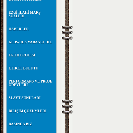
EZGİ İLAHİ MARŞ
SÖZLERİ
HABERLER
KPDS-ÜDS YABANCI DİL
FATİH PROJESİ
ETİKET BULUTU
PERFORMANS VE PROJE
ÖDEVLERİ
SLAYT SUNULARI
BİLİŞİM ÇÖZÜMLERİ
BASINDA BİZ