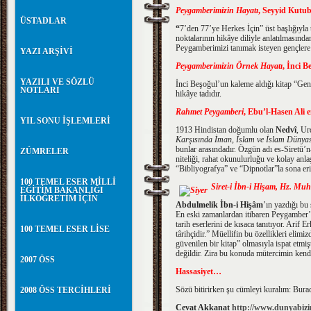
Peygamberimizin Hayatı
, Seyyid Kutub
ÜSTADLAR
“
7’den 77’ye Herkes İçin” üst başlığıyla
noktalarının hikâye diliyle anlatılmasında
Peygamberimizi tanımak isteyen gençlere b
YAZI ARŞİVİ
Peygamberimizin Örnek Hayatı
, İnci B
YAZILI VE SÖZLÜ
İnci Beşoğul’un kaleme aldığı kitap “Gençl
NOTLARI
hikâye tadıdır.
Rahmet Peygamberi
, Ebu’l-Hasen Ali e
YIL SONU İŞLEMLERİ
1913 Hindistan doğumlu olan
Nedvî
, Ur
Karşısında İman
,
İslam ve İslam Dünyas
bunlar arasındadır. Özgün adı es-Siretü’n
ZÜMRELER
niteliği, rahat okunulurluğu ve kolay anla
“Bibliyografya” ve “Dipnotlar”la sona eri
100 TEMEL ESER MİLLİ
Siret-i İbn-i Hişam, Hz. Mu
EĞİTİM BAKANLIĞI
İLKÖĞRETİM İÇİN
Abdulmelik İbn-i Hişâm
’ın yazdığı bu 
En eski zamanlardan itibaren Peygamber’i
tarih eserlerini de kısaca tanıtıyor. Arif
100 TEMEL ESER LİSE
târihçidir.” Müellifin bu özellikleri elim
güvenilen bir kitap” olmasıyla ispat etmişt
değildir. Zira bu konuda mütercimin kendi
2007 ÖSS
Hassasiyet…
Sözü bitirirken şu cümleyi kuralım: Burad
2008 ÖSS TERCİHLERİ
Cevat Akkanat
http://www.dunyabizi