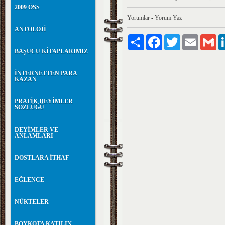
2009 ÖSS
Yorumlar
-
Yorum Yaz
ANTOLOJİ
Paylaş
Facebook
Twitter
Email
Gm
BAŞUCU KİTAPLARIMIZ
İNTERNETTEN PARA
KAZAN
PRATİK DEYİMLER
SÖZLÜĞÜ
DEYİMLER VE
ANLAMLARI
DOSTLARA İTHAF
EĞLENCE
NÜKTELER
BOYKOTA KATILIN