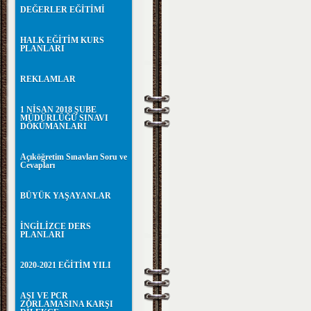
DEĞERLER EĞİTİMİ
HALK EĞİTİM KURS
PLANLARI
REKLAMLAR
1 NİSAN 2018 ŞUBE
MÜDÜRLÜĞÜ SINAVI
DÖKÜMANLARI
Açıköğretim Sınavları Soru ve
Cevapları
BÜYÜK YAŞAYANLAR
İNGİLİZCE DERS
PLANLARI
2020-2021 EĞİTİM YILI
AŞI VE PCR
ZORLAMASINA KARŞI