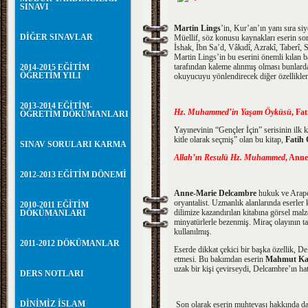
SINAVI
Martin Lings
’in, Kur’an’ın yanı sıra si
DİĞER SINAVLAR
Müellif, söz konusu kaynakları eserin son
İshak, İbn Sa’d, Vâkıdî, Azrakî, Taberî, 
Martin Lings’in bu eserini önemli kılan b
tarafından kaleme alınmış olması bunlardan
2014-2015 EĞİTİM
ÖĞRETİM YILI
okuyucuyu yönlendirecek diğer özellikleri
2013-2014 EĞİTİM-
Hz. Muhammed’in Yaşam Öyküsü
, Fa
ÖĞRETİM DÖKÜMANLARI
Yayınevinin “Gençler İçin” serisinin ilk k
kitle olarak seçmiş” olan bu kitap,
Fatih
SINAV SORULARI KARMA
Allah’ın Resulü Hz. Muhammed
, Anne
2012-2013 EĞİTİM DÖNEMİ
Anne-Marie Delcambre
hukuk ve Arapça
oryantalist. Uzmanlık alanlarında eserle
2010-2011 EĞİTİM
dilimize kazandırılan kitabına görsel malz
DÖKÜMANLARI
minyatürlerle bezenmiş. Miraç olayının tas
kullanılmış.
2011-2012 DÖKÜMANLAR
Eserde dikkat çekici bir başka özellik, Del
etmesi. Bu bakımdan eserin
Mahmut Ka
uzak bir kişi çevirseydi, Delcambre’ın hat
DERS NOTLARI
DİNİMİZ İSLAM
Son olarak eserin muhtevası hakkında da 