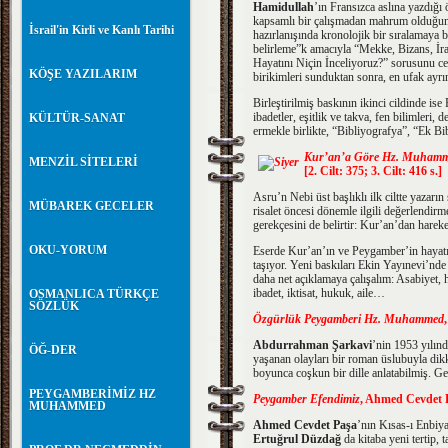
Hamidullah
’ın Fransızca aslına yazdığı 
kapsamlı bir çalışmadan mahrum olduğunu b
İsrail'in Kirli ve Kanlı Tarihi
hazırlanışında kronolojik bir sıralamaya ba
belirleme”k amacıyla “Mekke, Bizans, İran
Hayatını Niçin İnceliyoruz?” sorusunu cev
KÖŞE YAZILARIM
birikimleri sunduktan sonra, en ufak ayr
Birleştirilmiş baskının ikinci cildinde i
ibadetler, eşitlik ve takva, fen bilimleri, 
KÜLTÜR-SANAT
ermekle birlikte, “Bibliyografya”, “Ek Bi
Kur’an’a Göre Hz. Muhamme
MENZİL SİTELERİ
[2. Cilt: 375; 3. Cilt: 416 s.]
Asru’n Nebi üst başlıklı ilk ciltte yazarı
MÜBAREK GECELER
risalet öncesi dönemle ilgili değerlendirme
gerekçesini de belirtir: Kur’an’dan harek
OKU-YORUM
Eserde Kur’an’ın ve Peygamber’in hayatı r
taşıyor. Yeni baskıları Ekin Yayınevi’nde
daha net açıklamaya çalışalım: Asabiyet, hi
ibadet, iktisat, hukuk, aile…
OSMANLICA TÜRKÇE
SÖZLÜK
Özgürlük Peygamberi Hz. Muhammed
Abdurrahman Şarkavi
’nin 1953 yılınd
ÖĞ-DER
yaşanan olayları bir roman üslubuyla dikk
boyunca coşkun bir dille anlatabilmiş. Ge
PEYGAMBERİMİZ HZ
Peygamber Efendimiz
, Ahmed Cevdet P
MUHAMMED
Ahmed Cevdet Paşa
’nın Kısas-ı Enbiya
Ertuğrul Düzdağ
da kitaba yeni tertip, 