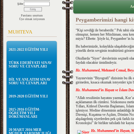
Şifre
An
Parolamı unuttum
Peygamberimizi hangi ki
Üye olmak istiyorum
“Kişi sevdiği ile beraberdir.” Pek tabii o
MUHTEVA
olmuştur, hemen her Müslüman, onu kendis
miyiz? Elbette. Şöyle ki, Peygamber’in h
Bu haberimizde, kolaylıkla ulaşabileceğimi
2021-2022 EĞİTİM YILI
yönelik derin sevginin tezahürünü göstere
Okullarda “Siyer” derslerinin seçmeli o
faydalı olacaktır ümidindeyiz.
TÜRK EDEBİYATI SINAV
SORU VE CEVAPLARI
Hz. Muhammed
, Mehmed Cemal, Beyan 
Yayınevinin “Biyografi” dizisinin bu ilk es
DİL VE ANLATIM SINAV
girmeden, kısaca okumak isteyenler için bu
SORU VE CEVAPLARI
Hz. Muhammed’in Hayatı ve İslam Dav
2019-2020 EĞİTİM YILI
“Allah resulünün hayatını yazmak, Kur’a
açıklamanın ilk cümlesi. Sözkonusu metin
Yılları, Kitlesel Davetin Başlaması, İslam
2015-2016 EĞİTİM-
işleniyor. Medine döneminin anlatıldığı i
ÖĞRETİM YILI
Direnişi, Kuşatma ve Açılım, Dönüm Nokta
DÖKÜMANLARI
alışılagelmiş siyerlerden pek çok farklı öz
Kronolojisi” ile birlikte tafsilatlı bir k
20 MART 2016 MEB
Hz. Muhammed’in Hayatı
, 
MÜDÜR YARDIMCILIĞI