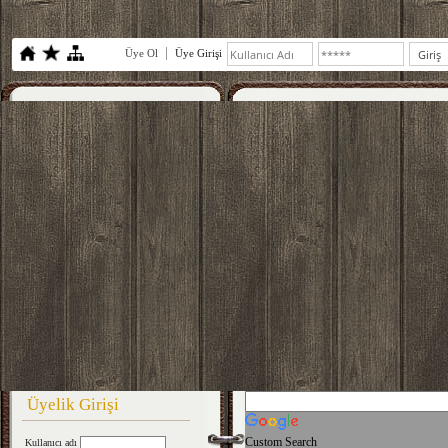
Üye Ol
Üye Girişi
Üyelik Girişi
Custom Search
Kullanıcı adı