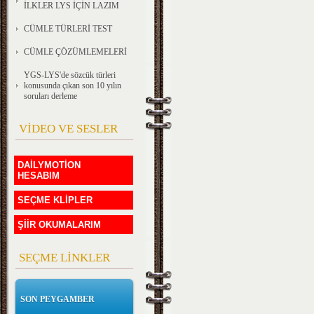
İLKLER LYS İÇİN LAZIM
CÜMLE TÜRLERİ TEST
CÜMLE ÇÖZÜMLEMELERİ
YGS-LYS'de sözcük türleri
konusunda çıkan son 10 yılın
soruları derleme
VİDEO VE SESLER
DAİLYMOTİON
HESABIM
SEÇME KLİPLER
ŞİİR OKUMALARIM
SEÇME LİNKLER
SON PEYGAMBER